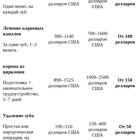
долларов
долларов США
долларов
Один визит, на
США
каждый зуб.
Лечение корневых
700–1600
каналов
380–1140
От 100
долларов
долларов США
долларов
За один зуб, 1–2
США
визита.
корона из
циркония
1000–2500
890–1525
От 150
Подготовка +
долларов
долларов США
долларов
окончательное
США
трудоустройство,
5–7 дней
Удаление зуба
150–400
Простая или
190–510
От 50
долларов
хирургическая
долларов США
долларов
США
операция, на