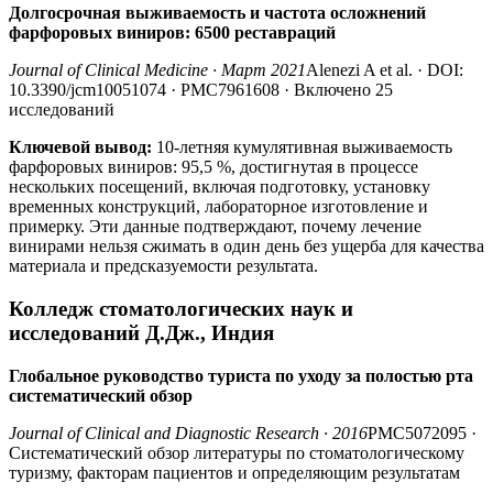
Долгосрочная выживаемость и частота осложнений
фарфоровых виниров: 6500 реставраций
Journal of Clinical Medicine · Март 2021
Alenezi A et al. · DOI:
10.3390/jcm10051074 · PMC7961608 · Включено 25
исследований
Ключевой вывод:
10-летняя кумулятивная выживаемость
фарфоровых виниров: 95,5 %, достигнутая в процессе
нескольких посещений, включая подготовку, установку
временных конструкций, лабораторное изготовление и
примерку. Эти данные подтверждают, почему лечение
винирами нельзя сжимать в один день без ущерба для качества
материала и предсказуемости результата.
Колледж стоматологических наук и
исследований Д.Дж., Индия
Глобальное руководство туриста по уходу за полостью рта
систематический обзор
Journal of Clinical and Diagnostic Research · 2016
PMC5072095 ·
Систематический обзор литературы по стоматологическому
туризму, факторам пациентов и определяющим результатам