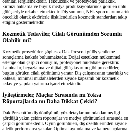
oranları sergilemektedir. Tekdüzelik ve profesyonel parlaklık,
kırmızı halılarda ve büyük medya prodüksiyonlarında görülen ünlü
gülüşleriyle rekabet etmektedir. Diş sunumu, NFL sporcularının artık
öncelikli olarak aktörlerle ilişkilendirilen kozmetik standartları takip
ettiğini göstermektedir.
Kozmetik Tedaviler, Cilalı Görünümden Sorumlu
Olabilir mi?
Kozmetik prosedürler, şüphesiz Dak Prescott gülüş yenileme
sonuçlarına katkıda bulunmaktadır. Doğal estetikten mükemmel
estetiğe olan çarpıcı dönüşüm, profesyonel müdahale gerektirir.
Laminalar, beyazlatma ve dijital gülüş tasarımı gibi prosedürler,
bugün görülen cilalı görünümü yaratır. Diş çalışmasının tutarlılığı ve
kalitesi, minimal müdahalelerden ziyade kapsamlı bir kozmetik
tedaviye yapılan yatırıma işaret etmektedir.
İyileştirmeler, Maçlar Sırasında mı Yoksa
Röportajlarda mı Daha Dikkat Çekici?
Dak Prescott’ın diş dönüşümü, yüz detaylarının odaklanmış ilgi
gördüğü yakın çekim röportajlar ve medya görünümleri sırasında en
çarpıcı görünmektedir. Oyun görüntüleri, diş özelliklerinden ziyade
atletik performansı yakalar. Optimal aydınlatma ve kamera açılarına