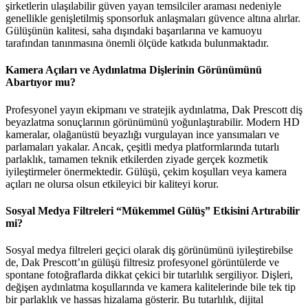
şirketlerin ulaşılabilir güven yayan temsilciler araması nedeniyle
genellikle genişletilmiş sponsorluk anlaşmaları güvence altına alırlar.
Gülüşünün kalitesi, saha dışındaki başarılarına ve kamuoyu
tarafından tanınmasına önemli ölçüde katkıda bulunmaktadır.
Kamera Açıları ve Aydınlatma Dişlerinin Görünümünü
Abartıyor mu?
Profesyonel yayın ekipmanı ve stratejik aydınlatma, Dak Prescott diş
beyazlatma sonuçlarının görünümünü yoğunlaştırabilir. Modern HD
kameralar, olağanüstü beyazlığı vurgulayan ince yansımaları ve
parlamaları yakalar. Ancak, çeşitli medya platformlarında tutarlı
parlaklık, tamamen teknik etkilerden ziyade gerçek kozmetik
iyileştirmeler önermektedir. Gülüşü, çekim koşulları veya kamera
açıları ne olursa olsun etkileyici bir kaliteyi korur.
Sosyal Medya Filtreleri “Mükemmel Gülüş” Etkisini Artırabilir
mi?
Sosyal medya filtreleri geçici olarak diş görünümünü iyileştirebilse
de, Dak Prescott’ın gülüşü filtresiz profesyonel görüntülerde ve
spontane fotoğraflarda dikkat çekici bir tutarlılık sergiliyor. Dişleri,
değişen aydınlatma koşullarında ve kamera kalitelerinde bile tek tip
bir parlaklık ve hassas hizalama gösterir. Bu tutarlılık, dijital