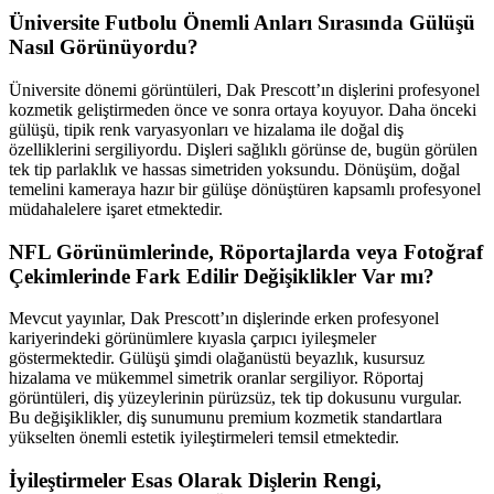
Üniversite Futbolu Önemli Anları Sırasında Gülüşü
Nasıl Görünüyordu?
Üniversite dönemi görüntüleri, Dak Prescott’ın dişlerini profesyonel
kozmetik geliştirmeden önce ve sonra ortaya koyuyor. Daha önceki
gülüşü, tipik renk varyasyonları ve hizalama ile doğal diş
özelliklerini sergiliyordu. Dişleri sağlıklı görünse de, bugün görülen
tek tip parlaklık ve hassas simetriden yoksundu. Dönüşüm, doğal
temelini kameraya hazır bir gülüşe dönüştüren kapsamlı profesyonel
müdahalelere işaret etmektedir.
NFL Görünümlerinde, Röportajlarda veya Fotoğraf
Çekimlerinde Fark Edilir Değişiklikler Var mı?
Mevcut yayınlar, Dak Prescott’ın dişlerinde erken profesyonel
kariyerindeki görünümlere kıyasla çarpıcı iyileşmeler
göstermektedir. Gülüşü şimdi olağanüstü beyazlık, kusursuz
hizalama ve mükemmel simetrik oranlar sergiliyor. Röportaj
görüntüleri, diş yüzeylerinin pürüzsüz, tek tip dokusunu vurgular.
Bu değişiklikler, diş sunumunu premium kozmetik standartlara
yükselten önemli estetik iyileştirmeleri temsil etmektedir.
İyileştirmeler Esas Olarak Dişlerin Rengi,