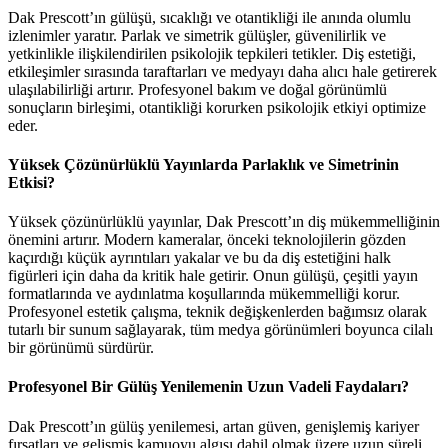
Dak Prescott’ın gülüşü, sıcaklığı ve otantikliği ile anında olumlu
izlenimler yaratır. Parlak ve simetrik gülüşler, güvenilirlik ve
yetkinlikle ilişkilendirilen psikolojik tepkileri tetikler. Diş estetiği,
etkileşimler sırasında taraftarları ve medyayı daha alıcı hale getirerek
ulaşılabilirliği artırır. Profesyonel bakım ve doğal görünümlü
sonuçların birleşimi, otantikliği korurken psikolojik etkiyi optimize
eder.
Yüksek Çözünürlüklü Yayınlarda Parlaklık ve Simetrinin
Etkisi?
Yüksek çözünürlüklü yayınlar, Dak Prescott’ın diş mükemmelliğinin
önemini artırır. Modern kameralar, önceki teknolojilerin gözden
kaçırdığı küçük ayrıntıları yakalar ve bu da diş estetiğini halk
figürleri için daha da kritik hale getirir. Onun gülüşü, çeşitli yayın
formatlarında ve aydınlatma koşullarında mükemmelliği korur.
Profesyonel estetik çalışma, teknik değişkenlerden bağımsız olarak
tutarlı bir sunum sağlayarak, tüm medya görünümleri boyunca cilalı
bir görünümü sürdürür.
Profesyonel Bir Gülüş Yenilemenin Uzun Vadeli Faydaları?
Dak Prescott’ın gülüş yenilemesi, artan güven, genişlemiş kariyer
fırsatları ve gelişmiş kamuoyu algısı dahil olmak üzere uzun süreli