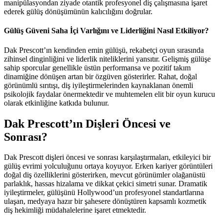
manipülasyondan ziyade otantik profesyonel diş çalışmasına işaret
ederek gülüş dönüşümünün kalıcılığını doğrular.
Gülüş Güveni Saha İçi Varlığını ve Liderliğini Nasıl Etkiliyor?
Dak Prescott’ın kendinden emin gülüşü, rekabetçi oyun sırasında
zihinsel dinginliğini ve liderlik niteliklerini yansıtır. Gelişmiş gülüşe
sahip sporcular genellikle üstün performansa ve pozitif takım
dinamiğine dönüşen artan bir özgüven gösterirler. Rahat, doğal
görünümlü sırıtışı, diş iyileştirmelerinden kaynaklanan önemli
psikolojik faydalar önermektedir ve muhtemelen elit bir oyun kurucu
olarak etkinliğine katkıda bulunur.
Dak Prescott’ın Dişleri Öncesi ve
Sonrası?
Dak Prescott dişleri öncesi ve sonrası karşılaştırmaları, etkileyici bir
gülüş evrimi yolculuğunu ortaya koyuyor. Erken kariyer görüntüleri
doğal diş özelliklerini gösterirken, mevcut görünümler olağanüstü
parlaklık, hassas hizalama ve dikkat çekici simetri sunar. Dramatik
iyileştirmeler, gülüşünü Hollywood’un profesyonel standartlarına
ulaşan, medyaya hazır bir şahesere dönüştüren kapsamlı kozmetik
diş hekimliği müdahalelerine işaret etmektedir.