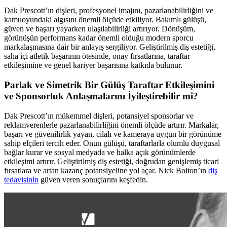
Dak Prescott’ın dişleri, profesyonel imajını, pazarlanabilirliğini ve
kamuoyundaki algısını önemli ölçüde etkiliyor. Bakımlı gülüşü,
güven ve başarı yayarken ulaşılabilirliği artırıyor. Dönüşüm,
görünüşün performans kadar önemli olduğu modern sporcu
markalaşmasına dair bir anlayış sergiliyor. Geliştirilmiş diş estetiği,
saha içi atletik başarının ötesinde, onay fırsatlarına, taraftar
etkileşimine ve genel kariyer başarısına katkıda bulunur.
Parlak ve Simetrik Bir Gülüş Taraftar Etkileşimini
ve Sponsorluk Anlaşmalarını İyileştirebilir mi?
Dak Prescott’ın mükemmel dişleri, potansiyel sponsorlar ve
reklamverenlerle pazarlanabilirliğini önemli ölçüde artırır. Markalar,
başarı ve güvenilirlik yayan, cilalı ve kameraya uygun bir görünüme
sahip elçileri tercih eder. Onun gülüşü, taraftarlarla olumlu duygusal
bağlar kurar ve sosyal medyada ve halka açık görünümlerde
etkileşimi artırır. Geliştirilmiş diş estetiği, doğrudan genişlemiş ticari
fırsatlara ve artan kazanç potansiyeline yol açar. Nick Bolton’ın
diş
tedavisinin
güven veren sonuçlarını keşfedin.