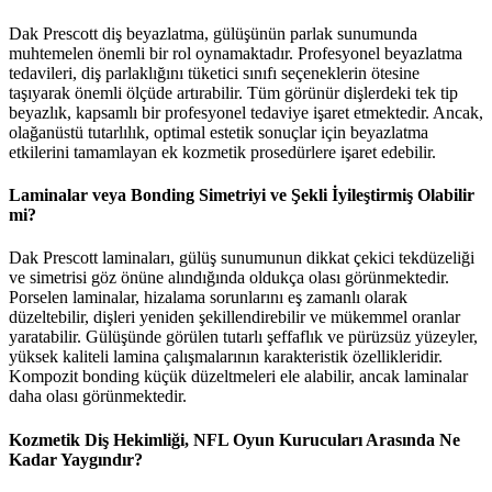
Dak Prescott diş beyazlatma, gülüşünün parlak sunumunda
muhtemelen önemli bir rol oynamaktadır. Profesyonel beyazlatma
tedavileri, diş parlaklığını tüketici sınıfı seçeneklerin ötesine
taşıyarak önemli ölçüde artırabilir. Tüm görünür dişlerdeki tek tip
beyazlık, kapsamlı bir profesyonel tedaviye işaret etmektedir. Ancak,
olağanüstü tutarlılık, optimal estetik sonuçlar için beyazlatma
etkilerini tamamlayan ek kozmetik prosedürlere işaret edebilir.
Laminalar veya Bonding Simetriyi ve Şekli İyileştirmiş Olabilir
mi?
Dak Prescott laminaları, gülüş sunumunun dikkat çekici tekdüzeliği
ve simetrisi göz önüne alındığında oldukça olası görünmektedir.
Porselen laminalar, hizalama sorunlarını eş zamanlı olarak
düzeltebilir, dişleri yeniden şekillendirebilir ve mükemmel oranlar
yaratabilir. Gülüşünde görülen tutarlı şeffaflık ve pürüzsüz yüzeyler,
yüksek kaliteli lamina çalışmalarının karakteristik özellikleridir.
Kompozit bonding küçük düzeltmeleri ele alabilir, ancak laminalar
daha olası görünmektedir.
Kozmetik Diş Hekimliği, NFL Oyun Kurucuları Arasında Ne
Kadar Yaygındır?