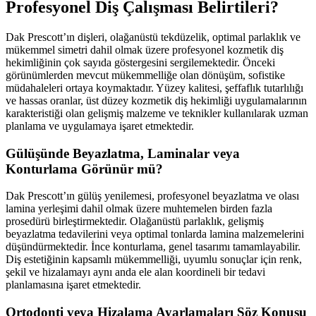
Profesyonel Diş Çalışması Belirtileri?
Dak Prescott’ın dişleri, olağanüstü tekdüzelik, optimal parlaklık ve
mükemmel simetri dahil olmak üzere profesyonel kozmetik diş
hekimliğinin çok sayıda göstergesini sergilemektedir. Önceki
görünümlerden mevcut mükemmelliğe olan dönüşüm, sofistike
müdahaleleri ortaya koymaktadır. Yüzey kalitesi, şeffaflık tutarlılığı
ve hassas oranlar, üst düzey kozmetik diş hekimliği uygulamalarının
karakteristiği olan gelişmiş malzeme ve teknikler kullanılarak uzman
planlama ve uygulamaya işaret etmektedir.
Gülüşünde Beyazlatma, Laminalar veya
Konturlama Görünür mü?
Dak Prescott’ın gülüş yenilemesi, profesyonel beyazlatma ve olası
lamina yerleşimi dahil olmak üzere muhtemelen birden fazla
prosedürü birleştirmektedir. Olağanüstü parlaklık, gelişmiş
beyazlatma tedavilerini veya optimal tonlarda lamina malzemelerini
düşündürmektedir. İnce konturlama, genel tasarımı tamamlayabilir.
Diş estetiğinin kapsamlı mükemmelliği, uyumlu sonuçlar için renk,
şekil ve hizalamayı aynı anda ele alan koordineli bir tedavi
planlamasına işaret etmektedir.
Ortodonti veya Hizalama Ayarlamaları Söz Konusu