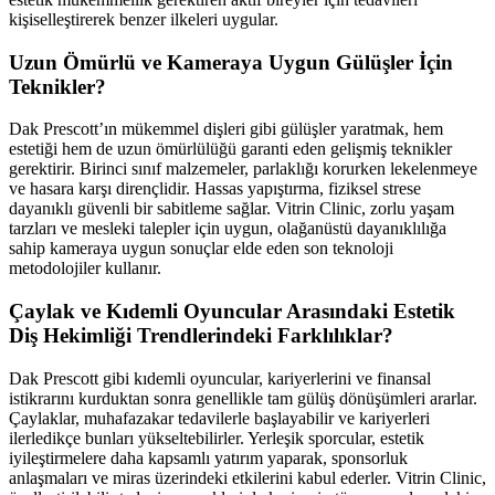
kişiselleştirerek benzer ilkeleri uygular.
Uzun Ömürlü ve Kameraya Uygun Gülüşler İçin
Teknikler?
Dak Prescott’ın mükemmel dişleri gibi gülüşler yaratmak, hem
estetiği hem de uzun ömürlülüğü garanti eden gelişmiş teknikler
gerektirir. Birinci sınıf malzemeler, parlaklığı korurken lekelenmeye
ve hasara karşı dirençlidir. Hassas yapıştırma, fiziksel strese
dayanıklı güvenli bir sabitleme sağlar. Vitrin Clinic, zorlu yaşam
tarzları ve mesleki talepler için uygun, olağanüstü dayanıklılığa
sahip kameraya uygun sonuçlar elde eden son teknoloji
metodolojiler kullanır.
Çaylak ve Kıdemli Oyuncular Arasındaki Estetik
Diş Hekimliği Trendlerindeki Farklılıklar?
Dak Prescott gibi kıdemli oyuncular, kariyerlerini ve finansal
istikrarını kurduktan sonra genellikle tam gülüş dönüşümleri ararlar.
Çaylaklar, muhafazakar tedavilerle başlayabilir ve kariyerleri
ilerledikçe bunları yükseltebilirler. Yerleşik sporcular, estetik
iyileştirmelere daha kapsamlı yatırım yaparak, sponsorluk
anlaşmaları ve miras üzerindeki etkilerini kabul ederler. Vitrin Clinic,