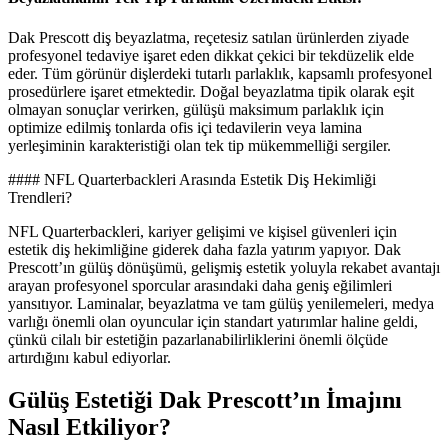
Dak Prescott diş beyazlatma, reçetesiz satılan ürünlerden ziyade
profesyonel tedaviye işaret eden dikkat çekici bir tekdüzelik elde
eder. Tüm görünür dişlerdeki tutarlı parlaklık, kapsamlı profesyonel
prosedürlere işaret etmektedir. Doğal beyazlatma tipik olarak eşit
olmayan sonuçlar verirken, gülüşü maksimum parlaklık için
optimize edilmiş tonlarda ofis içi tedavilerin veya lamina
yerleşiminin karakteristiği olan tek tip mükemmelliği sergiler.
#### NFL Quarterbackleri Arasında Estetik Diş Hekimliği
Trendleri?
NFL Quarterbackleri, kariyer gelişimi ve kişisel güvenleri için
estetik diş hekimliğine giderek daha fazla yatırım yapıyor. Dak
Prescott’ın gülüş dönüşümü, gelişmiş estetik yoluyla rekabet avantajı
arayan profesyonel sporcular arasındaki daha geniş eğilimleri
yansıtıyor. Laminalar, beyazlatma ve tam gülüş yenilemeleri, medya
varlığı önemli olan oyuncular için standart yatırımlar haline geldi,
çünkü cilalı bir estetiğin pazarlanabilirliklerini önemli ölçüde
artırdığını kabul ediyorlar.
Gülüş Estetiği Dak Prescott’ın İmajını
Nasıl Etkiliyor?