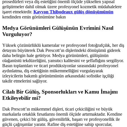
prosedürleri veya diş estetiğini önemli ölçüde yükselten yapısal
geliştirmeler dahil olmak üzere profesyonel kozmetik müdahalelere
işaret etmektedir.
Kayvon Thibodeaux gülüş dönüşümünün
kendinden emin görünümüne bakın
Medya Görünümleri Gülüşünün Evrimini Nasıl
Vurguluyor?
Yüksek çözünürlüklü kameralar ve profesyonel fotoğrafçılık, her diş
detayını büyüterek Dak Prescott’ın dişlerindeki dönüşümü giderek
daha belirgin hale getiriyor. Medya görünümleri, gülüşünün
olağanüstü tekdüzeliğini, yansıtıcı kalitesini ve şeffaflığını sergiliyor.
Basın toplantıları ve ticari prodüksiyonlar sırasındaki profesyonel
aydınlatma, diş estetiğinin mükemmelliğini vurgulayarak
izleyicilerin bakımlı görünümünün arkasındaki sofistike işçiliği
takdir etmelerini sağlıyor.
Cilalı Bir Gülüş, Sponsorlukları ve Kamu İmajını
Etkileyebilir mi?
Dak Prescott’ın mükemmel dişleri, ticari çekiciliğini ve büyük
markalarla ortaklık fırsatlarını önemli ölçüde artırmaktadır. Kendine
güvenen, çekici bir gülüş, güvenilirlik, başarı ve profesyonellik ile
güçlü çağrışımlar yaratır. Rafine diş estetiğine sahip sporcular,