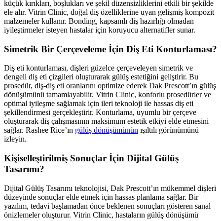
küçük kırıkları, boşlukları ve şekil düzensizliklerini etkili bir şekilde
ele alır. Vitrin Clinic, doğal diş özelliklerine uyan gelişmiş kompozit
malzemeler kullanır. Bonding, kapsamlı diş hazırlığı olmadan
iyileştirmeler isteyen hastalar için koruyucu alternatifler sunar.
Simetrik Bir Çerçeveleme İçin Diş Eti Konturlaması?
Diş eti konturlaması, dişleri güzelce çerçeveleyen simetrik ve
dengeli diş eti çizgileri oluşturarak gülüş estetiğini geliştirir. Bu
prosedür, diş-diş eti oranlarını optimize ederek Dak Prescott’ın gülüş
dönüşümünü tamamlayabilir. Vitrin Clinic, konforlu prosedürler ve
optimal iyileşme sağlamak için ileri teknoloji ile hassas diş eti
şekillendirmesi gerçekleştirir. Konturlama, uyumlu bir çerçeve
oluşturarak diş çalışmasının maksimum estetik etkiyi elde etmesini
sağlar. Rashee Rice’ın
gülüş dönüşümünün
ışıltılı görünümünü
izleyin.
Kişiselleştirilmiş Sonuçlar İçin Dijital Gülüş
Tasarımı?
Dijital Gülüş Tasarımı teknolojisi, Dak Prescott’ın mükemmel dişleri
düzeyinde sonuçlar elde etmek için hassas planlama sağlar. Bir
yazılım, tedavi başlamadan önce beklenen sonuçları gösteren sanal
önizlemeler oluşturur. Vitrin Clinic, hastaların gülüş dönüşümü