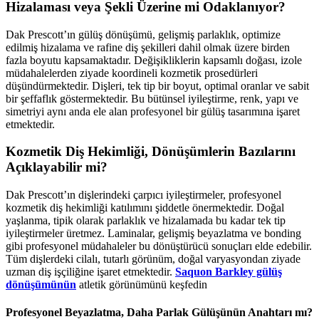
Hizalaması veya Şekli Üzerine mi Odaklanıyor?
Dak Prescott’ın gülüş dönüşümü, gelişmiş parlaklık, optimize
edilmiş hizalama ve rafine diş şekilleri dahil olmak üzere birden
fazla boyutu kapsamaktadır. Değişikliklerin kapsamlı doğası, izole
müdahalelerden ziyade koordineli kozmetik prosedürleri
düşündürmektedir. Dişleri, tek tip bir boyut, optimal oranlar ve sabit
bir şeffaflık göstermektedir. Bu bütünsel iyileştirme, renk, yapı ve
simetriyi aynı anda ele alan profesyonel bir gülüş tasarımına işaret
etmektedir.
Kozmetik Diş Hekimliği, Dönüşümlerin Bazılarını
Açıklayabilir mi?
Dak Prescott’ın dişlerindeki çarpıcı iyileştirmeler, profesyonel
kozmetik diş hekimliği katılımını şiddetle önermektedir. Doğal
yaşlanma, tipik olarak parlaklık ve hizalamada bu kadar tek tip
iyileştirmeler üretmez. Laminalar, gelişmiş beyazlatma ve bonding
gibi profesyonel müdahaleler bu dönüştürücü sonuçları elde edebilir.
Tüm dişlerdeki cilalı, tutarlı görünüm, doğal varyasyondan ziyade
uzman diş işçiliğine işaret etmektedir.
Saquon Barkley gülüş
dönüşümünün
atletik görünümünü keşfedin
Profesyonel Beyazlatma, Daha Parlak Gülüşünün Anahtarı mı?