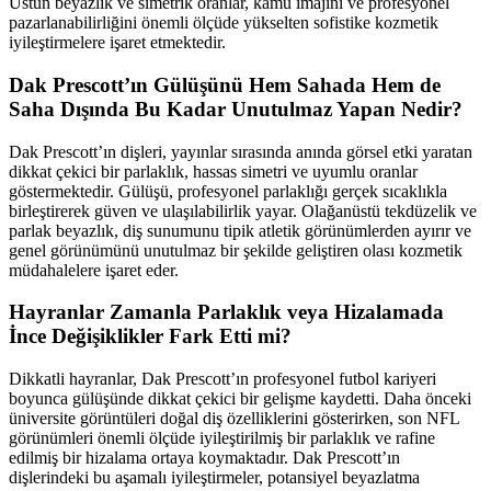
Üstün beyazlık ve simetrik oranlar, kamu imajını ve profesyonel
pazarlanabilirliğini önemli ölçüde yükselten sofistike kozmetik
iyileştirmelere işaret etmektedir.
Dak Prescott’ın Gülüşünü Hem Sahada Hem de
Saha Dışında Bu Kadar Unutulmaz Yapan Nedir?
Dak Prescott’ın dişleri, yayınlar sırasında anında görsel etki yaratan
dikkat çekici bir parlaklık, hassas simetri ve uyumlu oranlar
göstermektedir. Gülüşü, profesyonel parlaklığı gerçek sıcaklıkla
birleştirerek güven ve ulaşılabilirlik yayar. Olağanüstü tekdüzelik ve
parlak beyazlık, diş sunumunu tipik atletik görünümlerden ayırır ve
genel görünümünü unutulmaz bir şekilde geliştiren olası kozmetik
müdahalelere işaret eder.
Hayranlar Zamanla Parlaklık veya Hizalamada
İnce Değişiklikler Fark Etti mi?
Dikkatli hayranlar, Dak Prescott’ın profesyonel futbol kariyeri
boyunca gülüşünde dikkat çekici bir gelişme kaydetti. Daha önceki
üniversite görüntüleri doğal diş özelliklerini gösterirken, son NFL
görünümleri önemli ölçüde iyileştirilmiş bir parlaklık ve rafine
edilmiş bir hizalama ortaya koymaktadır. Dak Prescott’ın
dişlerindeki bu aşamalı iyileştirmeler, potansiyel beyazlatma