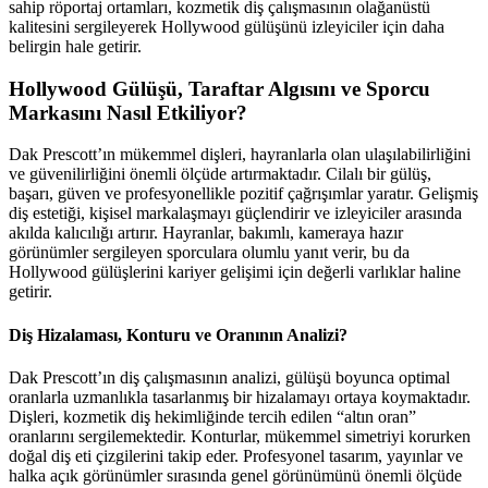
sahip röportaj ortamları, kozmetik diş çalışmasının olağanüstü
kalitesini sergileyerek Hollywood gülüşünü izleyiciler için daha
belirgin hale getirir.
Hollywood Gülüşü, Taraftar Algısını ve Sporcu
Markasını Nasıl Etkiliyor?
Dak Prescott’ın mükemmel dişleri, hayranlarla olan ulaşılabilirliğini
ve güvenilirliğini önemli ölçüde artırmaktadır. Cilalı bir gülüş,
başarı, güven ve profesyonellikle pozitif çağrışımlar yaratır. Gelişmiş
diş estetiği, kişisel markalaşmayı güçlendirir ve izleyiciler arasında
akılda kalıcılığı artırır. Hayranlar, bakımlı, kameraya hazır
görünümler sergileyen sporculara olumlu yanıt verir, bu da
Hollywood gülüşlerini kariyer gelişimi için değerli varlıklar haline
getirir.
Diş Hizalaması, Konturu ve Oranının Analizi?
Dak Prescott’ın diş çalışmasının analizi, gülüşü boyunca optimal
oranlarla uzmanlıkla tasarlanmış bir hizalamayı ortaya koymaktadır.
Dişleri, kozmetik diş hekimliğinde tercih edilen “altın oran”
oranlarını sergilemektedir. Konturlar, mükemmel simetriyi korurken
doğal diş eti çizgilerini takip eder. Profesyonel tasarım, yayınlar ve
halka açık görünümler sırasında genel görünümünü önemli ölçüde