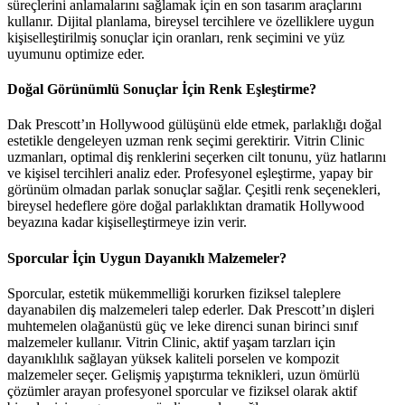
süreçlerini anlamalarını sağlamak için en son tasarım araçlarını
kullanır. Dijital planlama, bireysel tercihlere ve özelliklere uygun
kişiselleştirilmiş sonuçlar için oranları, renk seçimini ve yüz
uyumunu optimize eder.
Doğal Görünümlü Sonuçlar İçin Renk Eşleştirme?
Dak Prescott’ın Hollywood gülüşünü elde etmek, parlaklığı doğal
estetikle dengeleyen uzman renk seçimi gerektirir. Vitrin Clinic
uzmanları, optimal diş renklerini seçerken cilt tonunu, yüz hatlarını
ve kişisel tercihleri analiz eder. Profesyonel eşleştirme, yapay bir
görünüm olmadan parlak sonuçlar sağlar. Çeşitli renk seçenekleri,
bireysel hedeflere göre doğal parlaklıktan dramatik Hollywood
beyazına kadar kişiselleştirmeye izin verir.
Sporcular İçin Uygun Dayanıklı Malzemeler?
Sporcular, estetik mükemmelliği korurken fiziksel taleplere
dayanabilen diş malzemeleri talep ederler. Dak Prescott’ın dişleri
muhtemelen olağanüstü güç ve leke direnci sunan birinci sınıf
malzemeler kullanır. Vitrin Clinic, aktif yaşam tarzları için
dayanıklılık sağlayan yüksek kaliteli porselen ve kompozit
malzemeler seçer. Gelişmiş yapıştırma teknikleri, uzun ömürlü
çözümler arayan profesyonel sporcular ve fiziksel olarak aktif