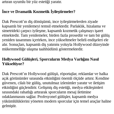
artıran uyumlu bir yüz estetiği yaratır.
İnce ve Dramatik Kozmetik İyileştirmeler?
Dak Prescott’ın diş dönüşümü, ince iyileştirmelerden ziyade
kapsamlı bir yenilemeyi temsil etmektedir. Parlaklık, hizalama ve
simetrideki çarpıcı iyileşme, kapsamlı kozmetik çalışmayı işaret
etmektedir. Tam yenilemeler, birden fazla prosedür ve tam bir gülüş
yeniden tasarımını içerirken, ince yükseltmeler belirli endişeleri ele
alır. Sonuçları, kapsamlı diş yatırımı yoluyla Hollywood düzeyinde
mükemmelliğe ulaşma taahhüdünü göstermektedir.
Hollywood Gülüşleri, Sporcuların Medya Varlığını Nasıl
Yükseltiyor?
Dak Prescott’ın Hollywood gülüşü, röportajlar, reklamlar ve halka
açık görünümler sırasında etkinliğini önemli ölçüde artırır. Kendine
güvenen, cilalı bir gülüş, unutulmaz izlenimler yaratır ve iletişim
etkinliğini güçlendirir. Gelişmiş diş estetiği, medya etkileşimleri
sırasındaki rahatlığı artırarak sporcuların mesaj iletimine
odaklanmasını sağlar. Profesyonel gülüşler, kapsamlı medya
yükümlülüklerini yöneten modern sporcular için temel araçlar haline
gelmiştir.