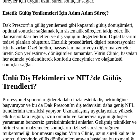
bireyler için uygun uzun süreli sonuçlar sağlar.
Estetik Gülüş Yenilemeleri İçin Adım Adım Süreç?
Dak Prescott’ın gülüş yenilemesi gibi kapsamlı gülüş dönüşümleri,
optimal sonuçlar sağlamak için sistematik süreçleri takip eder. İlk
danışmanlıklar hedefleri ve diş sağlığını değerlendirir. Dijital tasarım
tedavi planları oluşturur. Hazırlık prosedürleri, dişleri restorasyonlar
için hazırlar. Özel üretim, hassas laminalar veya diğer malzemeler
üretir. Son yerleştirme, dönüşümleri tamamlar. Vitrin Clinic, hastaları
her adımda yönlendirerek konforlu deneyimler ve olağanüstü
sonuçlar sağlar.
Ünlü Diş Hekimleri ve NFL’de Gülüş
Trendleri?
Profesyonel sporcular giderek daha fazla estetik diş hekimliğine
başvuruyor ve bu da Dak Prescott’ın diş tedavisini daha geniş NFL
trendlerinin temsilcisi yapıyor. Uzmanlaşmış uygulayıcılar, yüksek
etkili sporlara uygun, uzun ömürlü ve kameraya uygun gülüşler
yaratmanın benzersiz gereksinimlerini anlarlar. Gelişmiş teknikler ve
birinci sınıf malzemeler, sonuçların fiziksel streslere rağmen
mükemmelliği korumasını sağlar. Vitrin Clinic, uzun süreli kalite ile
sporcu düzeyinde gülüş dönüşümleri arayan hastalara bu uzmanlığı