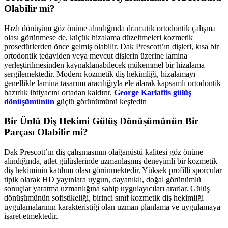
Olabilir mi?
Hızlı dönüşüm göz önüne alındığında dramatik ortodontik çalışma
olası görünmese de, küçük hizalama düzeltmeleri kozmetik
prosedürlerden önce gelmiş olabilir. Dak Prescott’ın dişleri, kısa bir
ortodontik tedaviden veya mevcut dişlerin üzerine lamina
yerleştirilmesinden kaynaklanabilecek mükemmel bir hizalama
sergilemektedir. Modern kozmetik diş hekimliği, hizalamayı
genellikle lamina tasarımı aracılığıyla ele alarak kapsamlı ortodontik
hazırlık ihtiyacını ortadan kaldırır.
George Karlaftis gülüş
dönüşümünün
güçlü görünümünü keşfedin
Bir Ünlü Diş Hekimi Gülüş Dönüşümünün Bir
Parçası Olabilir mi?
Dak Prescott’ın diş çalışmasının olağanüstü kalitesi göz önüne
alındığında, atlet gülüşlerinde uzmanlaşmış deneyimli bir kozmetik
diş hekiminin katılımı olası görünmektedir. Yüksek profilli sporcular
tipik olarak HD yayınlara uygun, dayanıklı, doğal görünümlü
sonuçlar yaratma uzmanlığına sahip uygulayıcıları ararlar. Gülüş
dönüşümünün sofistikeliği, birinci sınıf kozmetik diş hekimliği
uygulamalarının karakteristiği olan uzman planlama ve uygulamaya
işaret etmektedir.