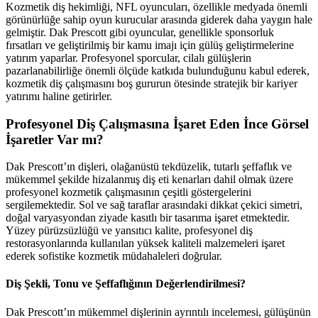
Kozmetik diş hekimliği, NFL oyuncuları, özellikle medyada önemli
görünürlüğe sahip oyun kurucular arasında giderek daha yaygın hale
gelmiştir. Dak Prescott gibi oyuncular, genellikle sponsorluk
fırsatları ve geliştirilmiş bir kamu imajı için gülüş geliştirmelerine
yatırım yaparlar. Profesyonel sporcular, cilalı gülüşlerin
pazarlanabilirliğe önemli ölçüde katkıda bulunduğunu kabul ederek,
kozmetik diş çalışmasını boş gururun ötesinde stratejik bir kariyer
yatırımı haline getirirler.
Profesyonel Diş Çalışmasına İşaret Eden İnce Görsel
İşaretler Var mı?
Dak Prescott’ın dişleri, olağanüstü tekdüzelik, tutarlı şeffaflık ve
mükemmel şekilde hizalanmış diş eti kenarları dahil olmak üzere
profesyonel kozmetik çalışmasının çeşitli göstergelerini
sergilemektedir. Sol ve sağ taraflar arasındaki dikkat çekici simetri,
doğal varyasyondan ziyade kasıtlı bir tasarıma işaret etmektedir.
Yüzey pürüzsüzlüğü ve yansıtıcı kalite, profesyonel diş
restorasyonlarında kullanılan yüksek kaliteli malzemeleri işaret
ederek sofistike kozmetik müdahaleleri doğrular.
Diş Şekli, Tonu ve Şeffaflığının Değerlendirilmesi?
Dak Prescott’ın mükemmel dişlerinin ayrıntılı incelemesi, gülüşünün