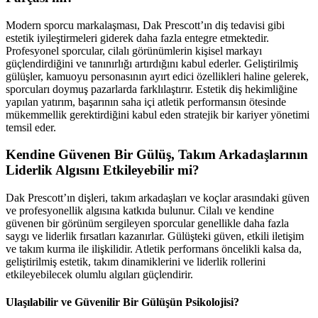
Modern sporcu markalaşması, Dak Prescott’ın diş tedavisi gibi
estetik iyileştirmeleri giderek daha fazla entegre etmektedir.
Profesyonel sporcular, cilalı görünümlerin kişisel markayı
güçlendirdiğini ve tanınırlığı artırdığını kabul ederler. Geliştirilmiş
gülüşler, kamuoyu personasının ayırt edici özellikleri haline gelerek,
sporcuları doymuş pazarlarda farklılaştırır. Estetik diş hekimliğine
yapılan yatırım, başarının saha içi atletik performansın ötesinde
mükemmellik gerektirdiğini kabul eden stratejik bir kariyer yönetimi
temsil eder.
Kendine Güvenen Bir Gülüş, Takım Arkadaşlarının
Liderlik Algısını Etkileyebilir mi?
Dak Prescott’ın dişleri, takım arkadaşları ve koçlar arasındaki güven
ve profesyonellik algısına katkıda bulunur. Cilalı ve kendine
güvenen bir görünüm sergileyen sporcular genellikle daha fazla
saygı ve liderlik fırsatları kazanırlar. Gülüşteki güven, etkili iletişim
ve takım kurma ile ilişkilidir. Atletik performans öncelikli kalsa da,
geliştirilmiş estetik, takım dinamiklerini ve liderlik rollerini
etkileyebilecek olumlu algıları güçlendirir.
Ulaşılabilir ve Güvenilir Bir Gülüşün Psikolojisi?