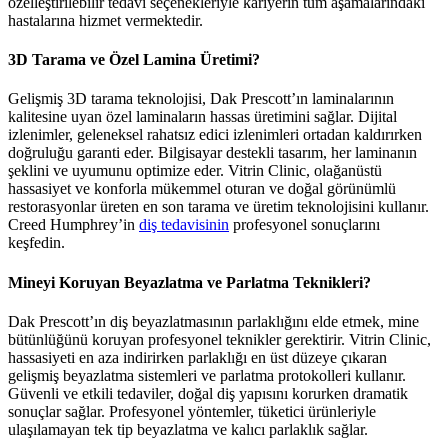
özelleştirilebilir tedavi seçenekleriyle kariyerin tüm aşamalarındaki
hastalarına hizmet vermektedir.
3D Tarama ve Özel Lamina Üretimi?
Gelişmiş 3D tarama teknolojisi, Dak Prescott’ın laminalarının
kalitesine uyan özel laminaların hassas üretimini sağlar. Dijital
izlenimler, geleneksel rahatsız edici izlenimleri ortadan kaldırırken
doğruluğu garanti eder. Bilgisayar destekli tasarım, her laminanın
şeklini ve uyumunu optimize eder. Vitrin Clinic, olağanüstü
hassasiyet ve konforla mükemmel oturan ve doğal görünümlü
restorasyonlar üreten en son tarama ve üretim teknolojisini kullanır.
Creed Humphrey’in
diş tedavisinin
profesyonel sonuçlarını
keşfedin.
Mineyi Koruyan Beyazlatma ve Parlatma Teknikleri?
Dak Prescott’ın diş beyazlatmasının parlaklığını elde etmek, mine
bütünlüğünü koruyan profesyonel teknikler gerektirir. Vitrin Clinic,
hassasiyeti en aza indirirken parlaklığı en üst düzeye çıkaran
gelişmiş beyazlatma sistemleri ve parlatma protokolleri kullanır.
Güvenli ve etkili tedaviler, doğal diş yapısını korurken dramatik
sonuçlar sağlar. Profesyonel yöntemler, tüketici ürünleriyle
ulaşılamayan tek tip beyazlatma ve kalıcı parlaklık sağlar.