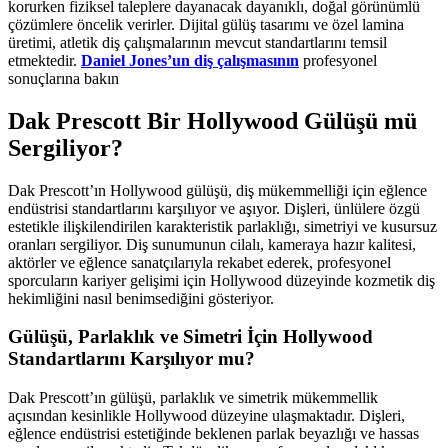
korurken fiziksel taleplere dayanacak dayanıklı, doğal görünümlü
çözümlere öncelik verirler. Dijital gülüş tasarımı ve özel lamina
üretimi, atletik diş çalışmalarının mevcut standartlarını temsil
etmektedir.
Daniel Jones’un diş çalışmasının
profesyonel
sonuçlarına bakın
Dak Prescott Bir Hollywood Gülüşü mü
Sergiliyor?
Dak Prescott’ın Hollywood gülüşü, diş mükemmelliği için eğlence
endüstrisi standartlarını karşılıyor ve aşıyor. Dişleri, ünlülere özgü
estetikle ilişkilendirilen karakteristik parlaklığı, simetriyi ve kusursuz
oranları sergiliyor. Diş sunumunun cilalı, kameraya hazır kalitesi,
aktörler ve eğlence sanatçılarıyla rekabet ederek, profesyonel
sporcuların kariyer gelişimi için Hollywood düzeyinde kozmetik diş
hekimliğini nasıl benimsediğini gösteriyor.
Gülüşü, Parlaklık ve Simetri İçin Hollywood
Standartlarını Karşılıyor mu?
Dak Prescott’ın gülüşü, parlaklık ve simetrik mükemmellik
açısından kesinlikle Hollywood düzeyine ulaşmaktadır. Dişleri,
eğlence endüstrisi estetiğinde beklenen parlak beyazlığı ve hassas