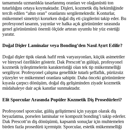
tamamında uzmanlıkla tasarlanmış oranları ve olağanüstü ton
tutarlılığını ortaya koymaktadır. Dişleri, kozmetik diş hekimliğinde
tercih edilen “altın oran” oranlarını sergilemektedir. Konturlar,
mükemmel simetriyi korurken doğal diş eti çizgilerini takip eder. Bu
profesyonel tasarım, yayınlar ve halka açık görünümler sırasında
genel görünümünü önemli ölçüde artıran uyumlu bir yüz estetiği
yaratır.
Doğal Dişler Laminalar veya Bonding’den Nasıl Ayırt Edilir?
Doğal dişler tipik olarak hafif renk varyasyonları, küçük asimetriler
ve bireysel özellikler gösterir. Dak Prescott’ın gülüşü, profesyonel
kozmetik iyileştirmelerin karakteristiği olan tek tip mükemmelliği
sergiliyor. Profesyonel çalışma genellikle tutarlı şeffaflık, pürüzsüz
yüzeyler ve mükemmel oranlara sahiptir. Daha önceki görünümlere
kıyasla çarpıcı dönüşüm, doğal diş gelişiminden ziyade kozmetik
müdahaleye dair açık kanıtlar sunmaktadır.
Elit Sporcular Arasında Popüler Kozmetik Diş Prosedürleri?
Profesyonel sporcular, gülüş geliştirmesi için yaygın olarak diş
beyazlatma, porselen laminalar ve kompozit bonding’i takip ederler.
Dak Prescott’ın diş dönüşümü, kapsamlı sonuçlar için muhtemelen
birden fazla prosedürü içermiştir. Sporcular, estetik mükemmelliği