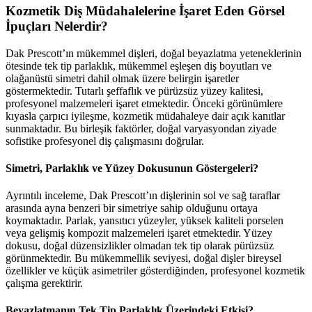
Kozmetik Diş Müdahalelerine İşaret Eden Görsel
İpuçları Nelerdir?
Dak Prescott’ın mükemmel dişleri, doğal beyazlatma yeteneklerinin
ötesinde tek tip parlaklık, mükemmel eşleşen diş boyutları ve
olağanüstü simetri dahil olmak üzere belirgin işaretler
göstermektedir. Tutarlı şeffaflık ve pürüzsüz yüzey kalitesi,
profesyonel malzemeleri işaret etmektedir. Önceki görünümlere
kıyasla çarpıcı iyileşme, kozmetik müdahaleye dair açık kanıtlar
sunmaktadır. Bu birleşik faktörler, doğal varyasyondan ziyade
sofistike profesyonel diş çalışmasını doğrular.
Simetri, Parlaklık ve Yüzey Dokusunun Göstergeleri?
Ayrıntılı inceleme, Dak Prescott’ın dişlerinin sol ve sağ taraflar
arasında ayna benzeri bir simetriye sahip olduğunu ortaya
koymaktadır. Parlak, yansıtıcı yüzeyler, yüksek kaliteli porselen
veya gelişmiş kompozit malzemeleri işaret etmektedir. Yüzey
dokusu, doğal düzensizlikler olmadan tek tip olarak pürüzsüz
görünmektedir. Bu mükemmellik seviyesi, doğal dişler bireysel
özellikler ve küçük asimetriler gösterdiğinden, profesyonel kozmetik
çalışma gerektirir.
Beyazlatmanın Tek Tip Parlaklık Üzerindeki Etkisi?