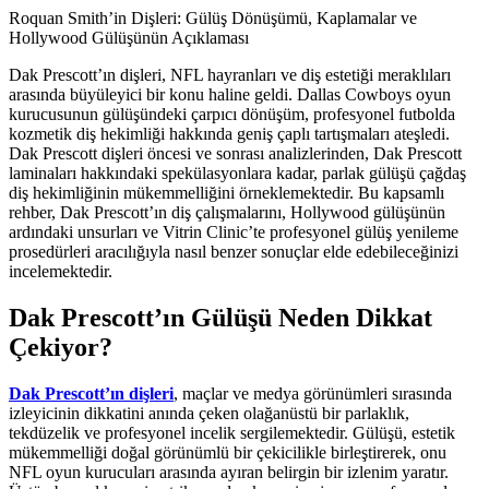
Roquan Smith’in Dişleri: Gülüş Dönüşümü, Kaplamalar ve
Hollywood Gülüşünün Açıklaması
Dak Prescott’ın dişleri, NFL hayranları ve diş estetiği meraklıları
arasında büyüleyici bir konu haline geldi. Dallas Cowboys oyun
kurucusunun gülüşündeki çarpıcı dönüşüm, profesyonel futbolda
kozmetik diş hekimliği hakkında geniş çaplı tartışmaları ateşledi.
Dak Prescott dişleri öncesi ve sonrası analizlerinden, Dak Prescott
laminaları hakkındaki spekülasyonlara kadar, parlak gülüşü çağdaş
diş hekimliğinin mükemmelliğini örneklemektedir. Bu kapsamlı
rehber, Dak Prescott’ın diş çalışmalarını, Hollywood gülüşünün
ardındaki unsurları ve Vitrin Clinic’te profesyonel gülüş yenileme
prosedürleri aracılığıyla nasıl benzer sonuçlar elde edebileceğinizi
incelemektedir.
Dak Prescott’ın Gülüşü Neden Dikkat
Çekiyor?
Dak Prescott’ın dişleri
, maçlar ve medya görünümleri sırasında
izleyicinin dikkatini anında çeken olağanüstü bir parlaklık,
tekdüzelik ve profesyonel incelik sergilemektedir. Gülüşü, estetik
mükemmelliği doğal görünümlü bir çekicilikle birleştirerek, onu
NFL oyun kurucuları arasında ayıran belirgin bir izlenim yaratır.