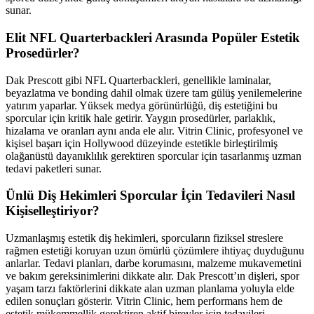
sunar.
Elit NFL Quarterbackleri Arasında Popüler Estetik
Prosedürler?
Dak Prescott gibi NFL Quarterbackleri, genellikle laminalar,
beyazlatma ve bonding dahil olmak üzere tam gülüş yenilemelerine
yatırım yaparlar. Yüksek medya görünürlüğü, diş estetiğini bu
sporcular için kritik hale getirir. Yaygın prosedürler, parlaklık,
hizalama ve oranları aynı anda ele alır. Vitrin Clinic, profesyonel ve
kişisel başarı için Hollywood düzeyinde estetikle birleştirilmiş
olağanüstü dayanıklılık gerektiren sporcular için tasarlanmış uzman
tedavi paketleri sunar.
Ünlü Diş Hekimleri Sporcular İçin Tedavileri Nasıl
Kişiselleştiriyor?
Uzmanlaşmış estetik diş hekimleri, sporcuların fiziksel streslere
rağmen estetiği koruyan uzun ömürlü çözümlere ihtiyaç duyduğunu
anlarlar. Tedavi planları, darbe korumasını, malzeme mukavemetini
ve bakım gereksinimlerini dikkate alır. Dak Prescott’ın dişleri, spor
yaşam tarzı faktörlerini dikkate alan uzman planlama yoluyla elde
edilen sonuçları gösterir. Vitrin Clinic, hem performans hem de
estetik mükemmellik gerektiren aktif bireyler için tedavileri