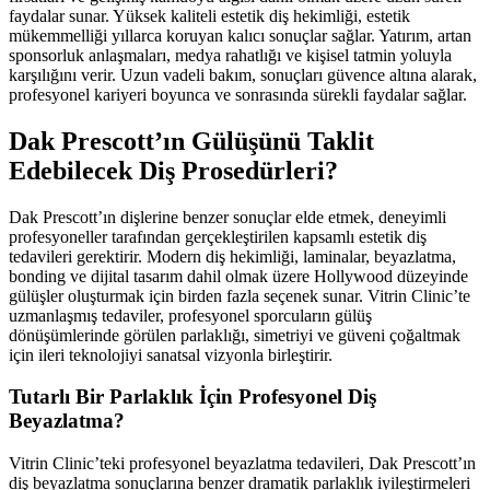
faydalar sunar. Yüksek kaliteli estetik diş hekimliği, estetik
mükemmelliği yıllarca koruyan kalıcı sonuçlar sağlar. Yatırım, artan
sponsorluk anlaşmaları, medya rahatlığı ve kişisel tatmin yoluyla
karşılığını verir. Uzun vadeli bakım, sonuçları güvence altına alarak,
profesyonel kariyeri boyunca ve sonrasında sürekli faydalar sağlar.
Dak Prescott’ın Gülüşünü Taklit
Edebilecek Diş Prosedürleri?
Dak Prescott’ın dişlerine benzer sonuçlar elde etmek, deneyimli
profesyoneller tarafından gerçekleştirilen kapsamlı estetik diş
tedavileri gerektirir. Modern diş hekimliği, laminalar, beyazlatma,
bonding ve dijital tasarım dahil olmak üzere Hollywood düzeyinde
gülüşler oluşturmak için birden fazla seçenek sunar. Vitrin Clinic’te
uzmanlaşmış tedaviler, profesyonel sporcuların gülüş
dönüşümlerinde görülen parlaklığı, simetriyi ve güveni çoğaltmak
için ileri teknolojiyi sanatsal vizyonla birleştirir.
Tutarlı Bir Parlaklık İçin Profesyonel Diş
Beyazlatma?
Vitrin Clinic’teki profesyonel beyazlatma tedavileri, Dak Prescott’ın
diş beyazlatma sonuçlarına benzer dramatik parlaklık iyileştirmeleri