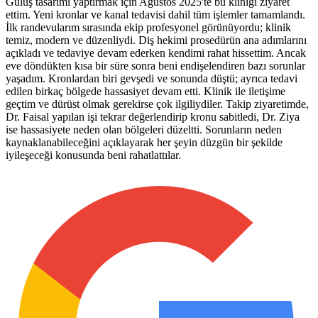
Gülüş tasarımı yaptırmak için Ağustos 2025'te bu kliniği ziyaret
ettim. Yeni kronlar ve kanal tedavisi dahil tüm işlemler tamamlandı.
İlk randevularım sırasında ekip profesyonel görünüyordu; klinik
temiz, modern ve düzenliydi. Diş hekimi prosedürün ana adımlarını
açıkladı ve tedaviye devam ederken kendimi rahat hissettim. Ancak
eve döndükten kısa bir süre sonra beni endişelendiren bazı sorunlar
yaşadım. Kronlardan biri gevşedi ve sonunda düştü; ayrıca tedavi
edilen birkaç bölgede hassasiyet devam etti. Klinik ile iletişime
geçtim ve dürüst olmak gerekirse çok ilgiliydiler. Takip ziyaretimde,
Dr. Faisal yapılan işi tekrar değerlendirip kronu sabitledi, Dr. Ziya
ise hassasiyete neden olan bölgeleri düzeltti. Sorunların neden
kaynaklanabileceğini açıklayarak her şeyin düzgün bir şekilde
iyileşeceği konusunda beni rahatlattılar.