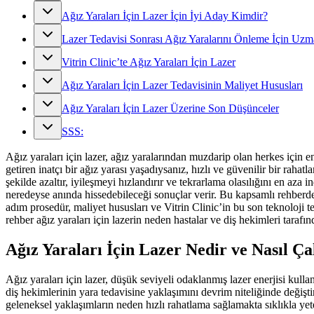
Ağız Yaraları İçin Lazer İçin İyi Aday Kimdir?
Lazer Tedavisi Sonrası Ağız Yaralarını Önleme İçin Uzm
Vitrin Clinic’te Ağız Yaraları İçin Lazer
Ağız Yaraları İçin Lazer Tedavisinin Maliyet Hususları
Ağız Yaraları İçin Lazer Üzerine Son Düşünceler
SSS:
Ağız yaraları için lazer, ağız yaralarından muzdarip olan herkes için 
getiren inatçı bir ağız yarası yaşadıysanız, hızlı ve güvenilir bir rahatl
şekilde azaltır, iyileşmeyi hızlandırır ve tekrarlama olasılığını en aza in
neredeyse anında hissedebileceği sonuçlar verir. Bu kapsamlı rehberde, 
adım prosedür, maliyet hususları ve Vitrin Clinic’in bu son teknoloji t
rehber ağız yaraları için lazerin neden hastalar ve diş hekimleri taraf
Ağız Yaraları İçin Lazer Nedir ve Nasıl Çal
Ağız yaraları için lazer, düşük seviyeli odaklanmış lazer enerjisi kulla
diş hekimlerinin yara tedavisine yaklaşımını devrim niteliğinde değiştirm
geleneksel yaklaşımların neden hızlı rahatlama sağlamakta sıklıkla yete