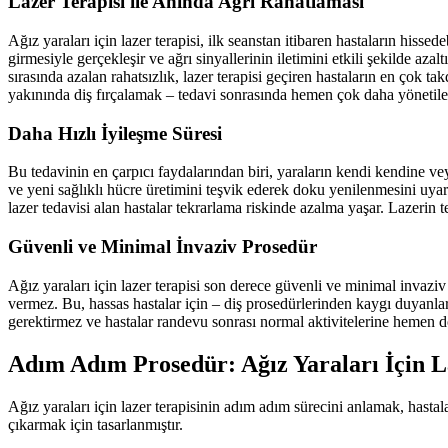
Lazer Terapisi ile Anında Ağrı Rahatlaması
Ağız yaraları için lazer terapisi, ilk seanstan itibaren hastaların hissed
girmesiyle gerçekleşir ve ağrı sinyallerinin iletimini etkili şekilde 
sırasında azalan rahatsızlık, lazer terapisi geçiren hastaların en çok t
yakınında diş fırçalamak – tedavi sonrasında hemen çok daha yönetilebi
Daha Hızlı İyileşme Süresi
Bu tedavinin en çarpıcı faydalarından biri, yaraların kendi kendine vey
ve yeni sağlıklı hücre üretimini teşvik ederek doku yenilenmesini uyarı
lazer tedavisi alan hastalar tekrarlama riskinde azalma yaşar. Lazerin t
Güvenli ve Minimal İnvaziv Prosedür
Ağız yaraları için lazer terapisi son derece güvenli ve minimal invazi
vermez. Bu, hassas hastalar için – diş prosedürlerinden kaygı duyanla
gerektirmez ve hastalar randevu sonrası normal aktivitelerine hemen dö
Adım Adım Prosedür: Ağız Yaraları İçin La
Ağız yaraları için lazer terapisinin adım adım sürecini anlamak, hastala
çıkarmak için tasarlanmıştır.