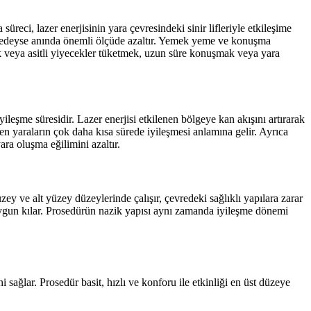
süreci, lazer enerjisinin yara çevresindeki sinir lifleriyle etkileşime
i neredeyse anında önemli ölçüde azaltır. Yemek yeme ve konuşma
sıcak veya asitli yiyecekler tüketmek, uzun süre konuşmak veya yara
ileşme süresidir. Lazer enerjisi etkilenen bölgeye kan akışını artırarak
ren yaraların çok daha kısa sürede iyileşmesi anlamına gelir. Ayrıca
ara oluşma eğilimini azaltır.
y ve alt yüzey düzeylerinde çalışır, çevredeki sağlıklı yapılara zarar
 uygun kılar. Prosedürün nazik yapısı aynı zamanda iyileşme dönemi
 sağlar. Prosedür basit, hızlı ve konforu ile etkinliği en üst düzeye