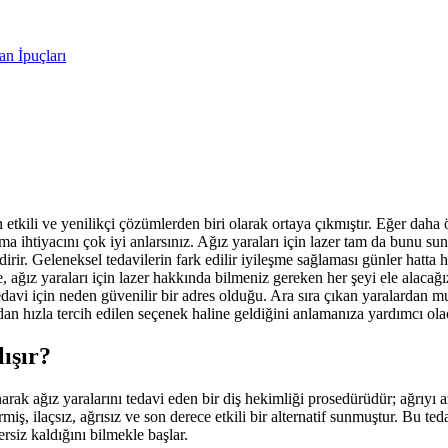
an İpuçları
en etkili ve yenilikçi çözümlerden biri olarak ortaya çıkmıştır. Eğer da
ama ihtiyacını çok iyi anlarsınız. Ağız yaraları için lazer tam da bunu sun
dirir. Geleneksel tedavilerin fark edilir iyileşme sağlaması günler hatta ha
ağız yaraları için lazer hakkında bilmeniz gereken her şeyi ele alacağız
edavi için neden güvenilir bir adres olduğu. Ara sıra çıkan yaralardan m
ından hızla tercih edilen seçenek haline geldiğini anlamanıza yardımcı ola
ışır?
narak ağız yaralarını tedavi eden bir diş hekimliği prosedürüdür; ağrıyı az
iş, ilaçsız, ağrısız ve son derece etkili bir alternatif sunmuştur. Bu ted
rsiz kaldığını bilmekle başlar.