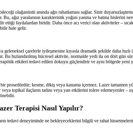
ebileceği olağanüstü anında ağrı rahatlaması sağlar. Sinir duyarsızlaştırma 
azaltır. Bu, ağız yaralarının karakteristik yoğun yanma ve batma hislerin
akdir ettiği faydalardan biridir. Daha önce acı verici olan aktiviteler – 
lir hale gelir.
a geleneksel çarelerle iyileşmesine kıyasla dramatik şekilde daha hızlı iy
r. Bu hızlandırılmış hücresel aktivite, normalde yedi ila on dört gün sü
erapötik etkileri tedavi edilen dokuyu güçlendirir ve aynı bölgede yeni y
v bir prosedürdür; kesme, dikiş veya kanama içermez. Lazer tamamen yüze
r veya topikal ilaçların tadını veya yan etkilerini tolere edemeyenler –
nebilir.
zer Terapisi Nasıl Yapılır?
rın tedavi deneyiminde ne bekleyeceklerini bilgili ve rahat hissetmelerini