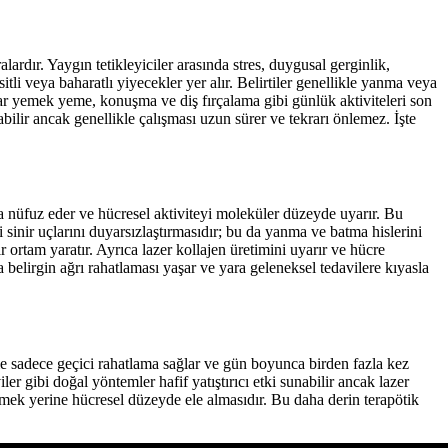
alardır. Yaygın tetikleyiciler arasında stres, duygusal gerginlik,
sitli veya baharatlı yiyecekler yer alır. Belirtiler genellikle yanma veya
alar yemek yeme, konuşma ve diş fırçalama gibi günlük aktiviteleri son
yabilir ancak genellikle çalışması uzun sürer ve tekrarı önlemez. İşte
uya nüfuz eder ve hücresel aktiviteyi moleküler düzeyde uyarır. Bu
 sinir uçlarını duyarsızlaştırmasıdır; bu da yanma ve batma hislerini
ir ortam yaratır. Ayrıca lazer kollajen üretimini uyarır ve hücre
 belirgin ağrı rahatlaması yaşar ve yara geleneksel tedavilere kıyasla
ikle sadece geçici rahatlama sağlar ve gün boyunca birden fazla kez
r gibi doğal yöntemler hafif yatıştırıcı etki sunabilir ancak lazer
lemek yerine hücresel düzeyde ele almasıdır. Bu daha derin terapötik