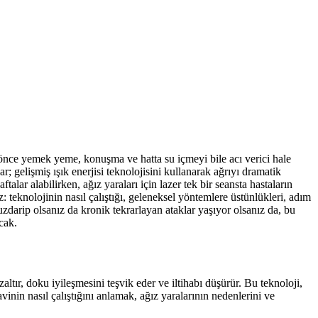
ha önce yemek yeme, konuşma ve hatta su içmeyi bile acı verici hale
ar; gelişmiş ışık enerjisi teknolojisini kullanarak ağrıyı dramatik
ftalar alabilirken, ağız yaraları için lazer tek bir seansta hastaların
: teknolojinin nasıl çalıştığı, geleneksel yöntemlere üstünlükleri, adım
uzdarip olsanız da kronik tekrarlayan ataklar yaşıyor olsanız da, bu
cak.
altır, doku iyileşmesini teşvik eder ve iltihabı düşürür. Bu teknoloji,
avinin nasıl çalıştığını anlamak, ağız yaralarının nedenlerini ve