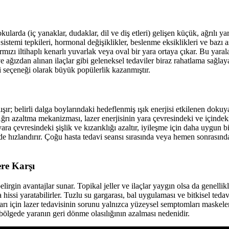
ularda (iç yanaklar, dudaklar, dil ve diş etleri) gelişen küçük, ağrılı yar
 sistemi tepkileri, hormonal değişiklikler, beslenme eksiklikleri ve bazı a
rmızı iltihaplı kenarlı yuvarlak veya oval bir yara ortaya çıkar. Bu yar
a ve ağızdan alınan ilaçlar gibi geleneksel tedaviler biraz rahatlama sağla
avi seçeneği olarak büyük popülerlik kazanmıştır.
lışır; belirli dalga boylarındaki hedeflenmiş ışık enerjisi etkilenen dok
 Ağrı azaltma mekanizması, lazer enerjisinin yara çevresindeki ve içindeki
yara çevresindeki şişlik ve kızarıklığı azaltır, iyileşme için daha uygun b
de hızlandırır. Çoğu hasta tedavi seansı sırasında veya hemen sonrasında
ere Karşı
belirgin avantajlar sunar. Topikal jeller ve ilaçlar yaygın olsa da genell
i yaratabilirler. Tuzlu su gargarası, bal uygulaması ve bitkisel tedavile
raları için lazer tedavisinin sorunu yalnızca yüzeysel semptomları maske
 bölgede yaranın geri dönme olasılığının azalması nedenidir.