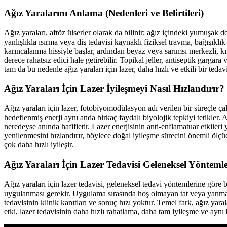
Ağız Yaralarını Anlama (Nedenleri ve Belirtileri)
Ağız yaraları, aftöz ülserler olarak da bilinir; ağız içindeki yumuşak dok
yanlışlıkla ısırma veya diş tedavisi kaynaklı fiziksel travma, bağışıklık
karıncalanma hissiyle başlar, ardından beyaz veya sarımsı merkezli, kı
derece rahatsız edici hale getirebilir. Topikal jeller, antiseptik gargar
tam da bu nedenle ağız yaraları için lazer, daha hızlı ve etkili bir ted
Ağız Yaraları İçin Lazer İyileşmeyi Nasıl Hızlandırır?
Ağız yaraları için lazer, fotobiyomodülasyon adı verilen bir süreçle ça
hedeflenmiş enerji aynı anda birkaç faydalı biyolojik tepkiyi tetikler.
neredeyse anında hafifletir. Lazer enerjisinin anti-enflamatuar etkileri 
yenilenmesini hızlandırır, böylece doğal iyileşme sürecini önemli ölçü
çok daha hızlı iyileşir.
Ağız Yaraları İçin Lazer Tedavisi Geleneksel Yönteml
Ağız yaraları için lazer tedavisi, geleneksel tedavi yöntemlerine göre 
uygulanması gerekir. Uygulama sırasında hoş olmayan tat veya yanma hiss
tedavisinin klinik kanıtları ve sonuç hızı yoktur. Temel fark, ağız ya
etki, lazer tedavisinin daha hızlı rahatlama, daha tam iyileşme ve aynı