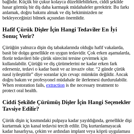
bağlıdır. Küçük bir çukur kolayca düzeltilebilirken, ciddi şekilde
hasar görmüş bir diş daha karmaşık müdahaleler gerektirir. Bu farkı
anlamak, doğru bakımı almak ve diş hekiminizden ne
bekleyeceğinizi bilmek açısından önemlidir.
Hafif Çürük Dişler İçin Hangi Tedaviler En İyi
Sonuç Verir?
Çürüğün yalnızca dişin dış tabakalarında olduğu hafif vakalarda,
basit bir dolgu genellikle en uygun tedavidir. Çok erken aşamalarda,
florür tedavileri bile çürük sürecini tersine çevirmek için
kullanılabilir. Çürüğü ve diş çürümelerini ne kadar erken fark
ederseniz, tedavi o kadar basit ve az invaziv olur. “2 günde çürük
nasıl iyileştirilir” diye soranlar için cevap: mümkün değildir. Ancak
doğru bakım ve profesyonel müdahale ile ilerlemesi durdurulabilir.
When restoration fails,
extraction
is the necessary treatment to
protect oral health.
Ciddi Şekilde Çürümüş Dişler İçin Hangi Seçenekler
Tavsiye Edilir?
Çürük dişin iç kısmındaki pulpaya kadar yayıldığında, genellikle dişi
kurtarmak için kanal tedavisi tercih edilir. Diş kurtarılamayacak
kadar hasarlıysa, çekim ve ardından implant veya köprü uygulaması