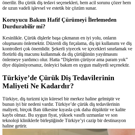
önerilir. Bu çürük diş tedavi seçenekleri, hem acil sorunu çözer hem
de uzun vadeli işlevsel ve estetik bir çözüm sunar.
Koruyucu Bakım Hafif Çürümeyi İlerlemeden
Durdurabilir mi?
Kesinlikle. Çürük dişlerle başa çıkmanın en iyi yolu, onların
oluşmasını önlemektir. Düzenli diş fırçalama, diş ipi kullanımı ve diş
kontrolleri çok önemlidir. Şekerli yiyecek ve içecekleri sınırlamak ve
florürlü diş macunu kullanmak da diş çürüğünün yayılmasını
önlemeye yardımcı olur. Hatta “Dişlerim çürüyor ama param yok”
diye düşünüyorsanız, önleyici bakım en uygun maliyetli seçenektir.
Türkiye’de Çürük Diş Tedavilerinin
Maliyeti Ne Kadardır?
Türkiye, diş turizmi için küresel bir merkez haline gelmiştir ve
bunun iyi bir nedeni vardır. Türkiye’de çürük diş tedavilerinin
maliyeti, birçok Batı ülkesine kıyasla çok daha düşüktür ve kalite
kaybı olmaz. Bu uygun fiyat, yüksek vasıflı uzmanlar ve son
teknoloji kliniklerle birleştiğinde Türkiye’yi cazip bir destinasyon
haline getirir.