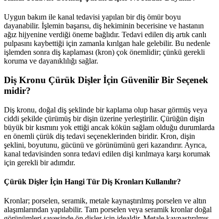
Uygun bakım ile kanal tedavisi yapılan bir diş ömür boyu
dayanabilir. İşlemin başarısı, diş hekiminin becerisine ve hastanın
ağız hijyenine verdiği öneme bağlıdır. Tedavi edilen diş artık canlı
pulpasını kaybettiği için zamanla kırılgan hale gelebilir. Bu nedenle
işlemden sonra diş kaplaması (kron) çok önemlidir; çünkü gerekli
koruma ve dayanıklılığı sağlar.
Diş Kronu Çürük Dişler İçin Güvenilir Bir Seçenek
midir?
Diş kronu, doğal diş şeklinde bir kaplama olup hasar görmüş veya
ciddi şekilde çürümüş bir dişin üzerine yerleştirilir. Çürüğün dişin
büyük bir kısmını yok ettiği ancak kökün sağlam olduğu durumlarda
en önemli çürük diş tedavi seçeneklerinden biridir. Kron, dişin
şeklini, boyutunu, gücünü ve görünümünü geri kazandırır. Ayrıca,
kanal tedavisinden sonra tedavi edilen dişi kırılmaya karşı korumak
için gerekli bir adımdır.
Çürük Dişler İçin Hangi Tür Diş Kronları Kullanılır?
Kronlar; porselen, seramik, metale kaynaştırılmış porselen ve altın
alaşımlarından yapılabilir. Tam porselen veya seramik kronlar doğal
görünümleri sayesinde ön dişler için idealdir. Metale kaynaştırılmış