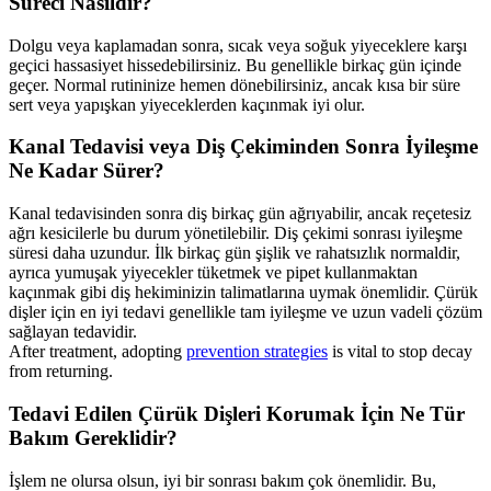
Süreci Nasıldır?
Dolgu veya kaplamadan sonra, sıcak veya soğuk yiyeceklere karşı
geçici hassasiyet hissedebilirsiniz. Bu genellikle birkaç gün içinde
geçer. Normal rutininize hemen dönebilirsiniz, ancak kısa bir süre
sert veya yapışkan yiyeceklerden kaçınmak iyi olur.
Kanal Tedavisi veya Diş Çekiminden Sonra İyileşme
Ne Kadar Sürer?
Kanal tedavisinden sonra diş birkaç gün ağrıyabilir, ancak reçetesiz
ağrı kesicilerle bu durum yönetilebilir. Diş çekimi sonrası iyileşme
süresi daha uzundur. İlk birkaç gün şişlik ve rahatsızlık normaldir,
ayrıca yumuşak yiyecekler tüketmek ve pipet kullanmaktan
kaçınmak gibi diş hekiminizin talimatlarına uymak önemlidir. Çürük
dişler için en iyi tedavi genellikle tam iyileşme ve uzun vadeli çözüm
sağlayan tedavidir.
After treatment, adopting
prevention strategies
is vital to stop decay
from returning.
Tedavi Edilen Çürük Dişleri Korumak İçin Ne Tür
Bakım Gereklidir?
İşlem ne olursa olsun, iyi bir sonrası bakım çok önemlidir. Bu,