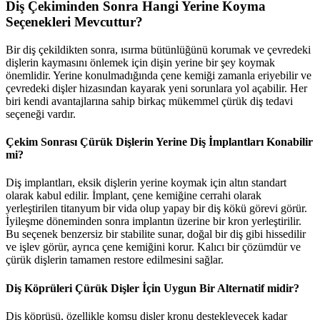
Diş Çekiminden Sonra Hangi Yerine Koyma
Seçenekleri Mevcuttur?
Bir diş çekildikten sonra, ısırma bütünlüğünü korumak ve çevredeki
dişlerin kaymasını önlemek için dişin yerine bir şey koymak
önemlidir. Yerine konulmadığında çene kemiği zamanla eriyebilir ve
çevredeki dişler hizasından kayarak yeni sorunlara yol açabilir. Her
biri kendi avantajlarına sahip birkaç mükemmel çürük diş tedavi
seçeneği vardır.
Çekim Sonrası Çürük Dişlerin Yerine Diş İmplantları Konabilir
mi?
Diş implantları, eksik dişlerin yerine koymak için altın standart
olarak kabul edilir. İmplant, çene kemiğine cerrahi olarak
yerleştirilen titanyum bir vida olup yapay bir diş kökü görevi görür.
İyileşme döneminden sonra implantın üzerine bir kron yerleştirilir.
Bu seçenek benzersiz bir stabilite sunar, doğal bir diş gibi hissedilir
ve işlev görür, ayrıca çene kemiğini korur. Kalıcı bir çözümdür ve
çürük dişlerin tamamen restore edilmesini sağlar.
Diş Köprüleri Çürük Dişler İçin Uygun Bir Alternatif midir?
Diş köprüsü, özellikle komşu dişler kronu destekleyecek kadar