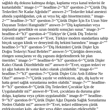
sağlıklı diş dokusu kalmışsa dolgu, kaplama veya kanal tedavisi ile
kurtarılabilir.” image-1=”” headline-2=”h3″ question-2=”Çürük Diş
Tedavileri Ne Kadar Ağrılıdır?” answer-2=”Tedaviler lokal anestezi
altında yapıldığından, çok az veya hiç ağrı hissetmezsiniz.” image-
2=”” headline-3=”h3″ question-3=”Çürük Dişler İçin En Uzun Süre
Dayanan Tedavi Hangisidir?” answer-3=”Diş kaplamaları veya
implantlar genellikle en uzun ömürlü sonuçları sunar.” image-3=””
headline-4=”h3″ question-4=”Türkiye’de Çürük Diş Tedavisi
Güvenli midir?” answer-4=”Evet, Türkiye modern standartlara sahip
birçok saygın klinik ve deneyimli diş hekimi barındırır.” image-4=””
headline-5=”h3″ question-5=”Diş Hekimleri Çürük Dişler İçin
Doğru Tedaviyi Nasıl Belirler?” answer-5=”Çürüğün derecesini,
röntgen sonuçlarını ve diş yapısını değerlendirerek bir plan
önerirler.” image-5=”” headline-6=”h3″ question-6=”Çürük Dişler
Kalıcı Olarak Düzeltilebilir mi?” answer-6=”Evet, uygun tedavi ve
iyi ağız bakımı ile sorun kalıcı olarak çözülebilir.” image-6=””
headline-7=”h3″ question-7=”Çürük Dişler Göz Ardı Edilirse Ne
Olur?” answer-7=”Çürük yayılır ve enfeksiyon, ağrı, diş kaybı ve
hatta genel sağlık sorunlarına neden olabilir.” image-7=”” headline-
8=”h3″ question-8=”Çürük Diş Tedavileri Çocuklar İçin de
Uygulanabilir mi?” answer-8=”Evet, çocuklara da duruma göre
dolgu, kaplama veya çekim uygulanabilir.” image-8=”” headline-
9=”h3″ question-9=”Çürük Dişler Ağız Dışında Sağlık Sorunlarına
Neden Olabilir mi?” answer-9=”Evet, tedavi edilmeyen çürük
enfeksiyonları kalp, akciğer veya diğer organları etkileyebilir.”