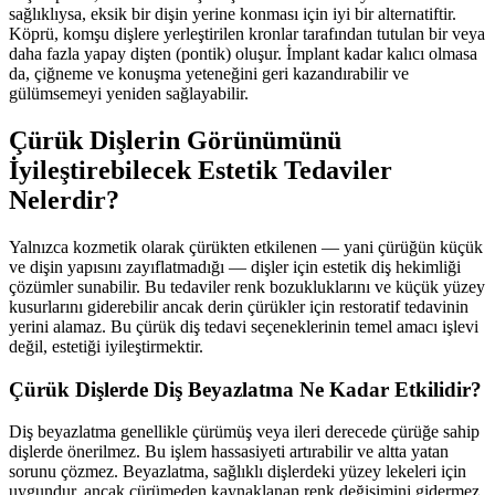
sağlıklıysa, eksik bir dişin yerine konması için iyi bir alternatiftir.
Köprü, komşu dişlere yerleştirilen kronlar tarafından tutulan bir veya
daha fazla yapay dişten (pontik) oluşur. İmplant kadar kalıcı olmasa
da, çiğneme ve konuşma yeteneğini geri kazandırabilir ve
gülümsemeyi yeniden sağlayabilir.
Çürük Dişlerin Görünümünü
İyileştirebilecek Estetik Tedaviler
Nelerdir?
Yalnızca kozmetik olarak çürükten etkilenen — yani çürüğün küçük
ve dişin yapısını zayıflatmadığı — dişler için estetik diş hekimliği
çözümler sunabilir. Bu tedaviler renk bozukluklarını ve küçük yüzey
kusurlarını giderebilir ancak derin çürükler için restoratif tedavinin
yerini alamaz. Bu çürük diş tedavi seçeneklerinin temel amacı işlevi
değil, estetiği iyileştirmektir.
Çürük Dişlerde Diş Beyazlatma Ne Kadar Etkilidir?
Diş beyazlatma genellikle çürümüş veya ileri derecede çürüğe sahip
dişlerde önerilmez. Bu işlem hassasiyeti artırabilir ve altta yatan
sorunu çözmez. Beyazlatma, sağlıklı dişlerdeki yüzey lekeleri için
uygundur, ancak çürümeden kaynaklanan renk değişimini gidermez.