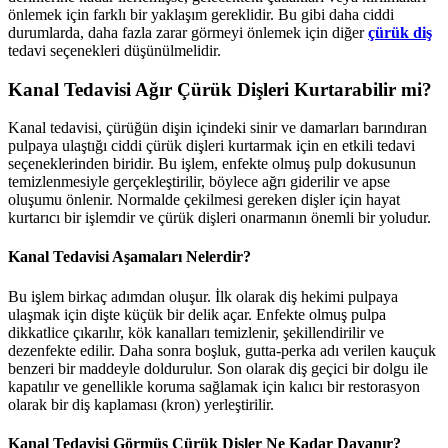
önlemek için farklı bir yaklaşım gereklidir. Bu gibi daha ciddi
durumlarda, daha fazla zarar görmeyi önlemek için diğer
çürük diş
tedavi seçenekleri düşünülmelidir.
Kanal Tedavisi Ağır Çürük Dişleri Kurtarabilir mi?
Kanal tedavisi, çürüğün dişin içindeki sinir ve damarları barındıran
pulpaya ulaştığı ciddi çürük dişleri kurtarmak için en etkili tedavi
seçeneklerinden biridir. Bu işlem, enfekte olmuş pulp dokusunun
temizlenmesiyle gerçekleştirilir, böylece ağrı giderilir ve apse
oluşumu önlenir. Normalde çekilmesi gereken dişler için hayat
kurtarıcı bir işlemdir ve çürük dişleri onarmanın önemli bir yoludur.
Kanal Tedavisi Aşamaları Nelerdir?
Bu işlem birkaç adımdan oluşur. İlk olarak diş hekimi pulpaya
ulaşmak için dişte küçük bir delik açar. Enfekte olmuş pulpa
dikkatlice çıkarılır, kök kanalları temizlenir, şekillendirilir ve
dezenfekte edilir. Daha sonra boşluk, gutta-perka adı verilen kauçuk
benzeri bir maddeyle doldurulur. Son olarak diş geçici bir dolgu ile
kapatılır ve genellikle koruma sağlamak için kalıcı bir restorasyon
olarak bir diş kaplaması (kron) yerleştirilir.
Kanal Tedavisi Görmüş Çürük Dişler Ne Kadar Dayanır?