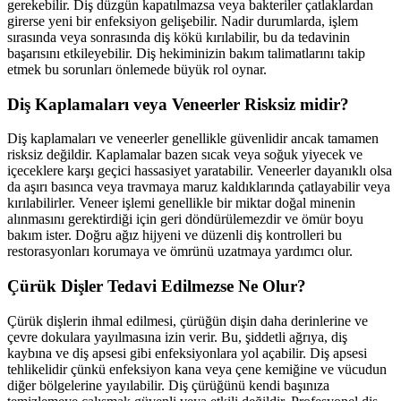
gerekebilir. Diş düzgün kapatılmazsa veya bakteriler çatlaklardan
girerse yeni bir enfeksiyon gelişebilir. Nadir durumlarda, işlem
sırasında veya sonrasında diş kökü kırılabilir, bu da tedavinin
başarısını etkileyebilir. Diş hekiminizin bakım talimatlarını takip
etmek bu sorunları önlemede büyük rol oynar.
Diş Kaplamaları veya Veneerler Risksiz midir?
Diş kaplamaları ve veneerler genellikle güvenlidir ancak tamamen
risksiz değildir. Kaplamalar bazen sıcak veya soğuk yiyecek ve
içeceklere karşı geçici hassasiyet yaratabilir. Veneerler dayanıklı olsa
da aşırı basınca veya travmaya maruz kaldıklarında çatlayabilir veya
kırılabilirler. Veneer işlemi genellikle bir miktar doğal minenin
alınmasını gerektirdiği için geri döndürülemezdir ve ömür boyu
bakım ister. Doğru ağız hijyeni ve düzenli diş kontrolleri bu
restorasyonları korumaya ve ömrünü uzatmaya yardımcı olur.
Çürük Dişler Tedavi Edilmezse Ne Olur?
Çürük dişlerin ihmal edilmesi, çürüğün dişin daha derinlerine ve
çevre dokulara yayılmasına izin verir. Bu, şiddetli ağrıya, diş
kaybına ve diş apsesi gibi enfeksiyonlara yol açabilir. Diş apsesi
tehlikelidir çünkü enfeksiyon kana veya çene kemiğine ve vücudun
diğer bölgelerine yayılabilir. Diş çürüğünü kendi başınıza