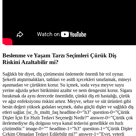
Beslenme ve Yaşam Tarzı Seçimleri Çürük Diş
Riskini Azaltabilir mi?
Sağlıklı bir diyet, diş çürümesini önlemede önemli bir rol oynar.
Şekerli atıştırmalıkları, tatlıları ve asitli içecekleri sınırlamak, mineyi
aşınmadan ve çürükten korur. Su içmek, soda veya meyve suyu
yerine ağızda şeker birikimini azaltır ve nem dengesini korur. Sigara
bırakmak da aynı derecede önemlidir, çünkü diş eti hastalığı, çürük
ve ağız enfeksiyonu riskini artırır. Meyve, sebze ve süt ürünleri gibi
besin değeri yüksek gıdaları seçmek, daha güçlü dişler ve sağlıklı diş
etleri sağlar. [sc_fs_multi_faq headline-0="h3″ question-0=”Çürük
Dişler İçin En Hızlı Tedavi Seçeneği Nedir?” answer-0=”Çürük çok
ilerlemediyse diş dolgusu veya kanal tedavisi genellikle en hızlı
çözümdür.” image-0=”” headline-1=”h3″ question-1=”Çürük Dişler
Çekim Olmadan Tedavi Edilebilir mi?” answer-1=”Evet, yeterli