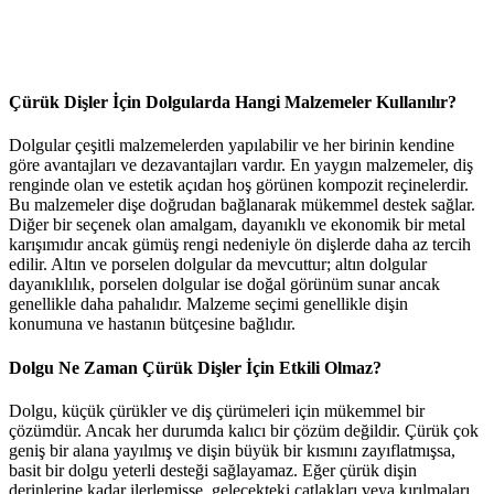
Çürük Dişler İçin Dolgularda Hangi Malzemeler Kullanılır?
Dolgular çeşitli malzemelerden yapılabilir ve her birinin kendine
göre avantajları ve dezavantajları vardır. En yaygın malzemeler, diş
renginde olan ve estetik açıdan hoş görünen kompozit reçinelerdir.
Bu malzemeler dişe doğrudan bağlanarak mükemmel destek sağlar.
Diğer bir seçenek olan amalgam, dayanıklı ve ekonomik bir metal
karışımıdır ancak gümüş rengi nedeniyle ön dişlerde daha az tercih
edilir. Altın ve porselen dolgular da mevcuttur; altın dolgular
dayanıklılık, porselen dolgular ise doğal görünüm sunar ancak
genellikle daha pahalıdır. Malzeme seçimi genellikle dişin
konumuna ve hastanın bütçesine bağlıdır.
Dolgu Ne Zaman Çürük Dişler İçin Etkili Olmaz?
Dolgu, küçük çürükler ve diş çürümeleri için mükemmel bir
çözümdür. Ancak her durumda kalıcı bir çözüm değildir. Çürük çok
geniş bir alana yayılmış ve dişin büyük bir kısmını zayıflatmışsa,
basit bir dolgu yeterli desteği sağlayamaz. Eğer çürük dişin
derinlerine kadar ilerlemişse, gelecekteki çatlakları veya kırılmaları