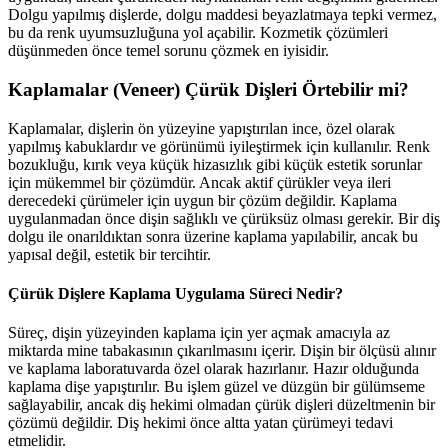
Dolgu yapılmış dişlerde, dolgu maddesi beyazlatmaya tepki vermez,
bu da renk uyumsuzluğuna yol açabilir. Kozmetik çözümleri
düşünmeden önce temel sorunu çözmek en iyisidir.
Kaplamalar (Veneer) Çürük Dişleri Örtebilir mi?
Kaplamalar, dişlerin ön yüzeyine yapıştırılan ince, özel olarak
yapılmış kabuklardır ve görünümü iyileştirmek için kullanılır. Renk
bozukluğu, kırık veya küçük hizasızlık gibi küçük estetik sorunlar
için mükemmel bir çözümdür. Ancak aktif çürükler veya ileri
derecedeki çürümeler için uygun bir çözüm değildir. Kaplama
uygulanmadan önce dişin sağlıklı ve çürüksüz olması gerekir. Bir diş
dolgu ile onarıldıktan sonra üzerine kaplama yapılabilir, ancak bu
yapısal değil, estetik bir tercihtir.
Çürük Dişlere Kaplama Uygulama Süreci Nedir?
Süreç, dişin yüzeyinden kaplama için yer açmak amacıyla az
miktarda mine tabakasının çıkarılmasını içerir. Dişin bir ölçüsü alınır
ve kaplama laboratuvarda özel olarak hazırlanır. Hazır olduğunda
kaplama dişe yapıştırılır. Bu işlem güzel ve düzgün bir gülümseme
sağlayabilir, ancak diş hekimi olmadan çürük dişleri düzeltmenin bir
çözümü değildir. Diş hekimi önce altta yatan çürümeyi tedavi
etmelidir.