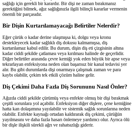
sağlığı için gerekli bir karardır. Bir dişi ne zaman bırakmanız
gerektiğini bilmek, ağız sağlığınızla ilgili bilinçli kararlar vermenin
önemli bir parçasıdır.
Bir Dişin Kurtarılamayacağı Belirtiler Nelerdir?
Eğer çürük o kadar derine ulaşmışsa ki, dolgu veya kronu
destekleyecek kadar sağlıklı diş dokusu kalmamışsa, diş
kurtarılamaz kabul edilir. Bu durum, dişin diş eti çizgisinin altına
kadar ciddi şekilde çatlaması veya kırılması halinde de geçerlidir.
Diğer belirtiler arasında çevre kemiği yok eden büyük bir apse veya
tekrarlayan enfeksiyona neden olan başarısız bir kanal tedavisi yer
alır. Bu gibi durumlarda dişi onarmaya çalışmak zaman ve para
kaybı olabilir, çekim tek etkili çözüm haline gelir.
Diş Çekimi Daha Fazla Diş Sorununu Nasıl Önler?
Ağızda ciddi şekilde çürümüş veya enfekte olmuş bir dişi bırakmak
çeşitli sorunlara yol açabilir. Enfeksiyon diğer dişlere, çene kemiğine
hatta kan dolaşımına yayılabilir ve sistemik sağlık sorunlarına neden
olabilir. Enfekte kaynağı ortadan kaldırarak diş çekimi, çürüğün
yayılmasını ve daha fazla hasarı önlemeye yardımcı olur. Ayrıca ölü
bir dişle ilişkili sürekli ağrı ve rahatsızlığı giderir.