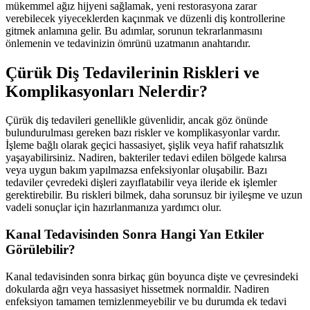
mükemmel ağız hijyeni sağlamak, yeni restorasyona zarar
verebilecek yiyeceklerden kaçınmak ve düzenli diş kontrollerine
gitmek anlamına gelir. Bu adımlar, sorunun tekrarlanmasını
önlemenin ve tedavinizin ömrünü uzatmanın anahtarıdır.
Çürük Diş Tedavilerinin Riskleri ve
Komplikasyonları Nelerdir?
Çürük diş tedavileri genellikle güvenlidir, ancak göz önünde
bulundurulması gereken bazı riskler ve komplikasyonlar vardır.
İşleme bağlı olarak geçici hassasiyet, şişlik veya hafif rahatsızlık
yaşayabilirsiniz. Nadiren, bakteriler tedavi edilen bölgede kalırsa
veya uygun bakım yapılmazsa enfeksiyonlar oluşabilir. Bazı
tedaviler çevredeki dişleri zayıflatabilir veya ileride ek işlemler
gerektirebilir. Bu riskleri bilmek, daha sorunsuz bir iyileşme ve uzun
vadeli sonuçlar için hazırlanmanıza yardımcı olur.
Kanal Tedavisinden Sonra Hangi Yan Etkiler
Görülebilir?
Kanal tedavisinden sonra birkaç gün boyunca dişte ve çevresindeki
dokularda ağrı veya hassasiyet hissetmek normaldir. Nadiren
enfeksiyon tamamen temizlenmeyebilir ve bu durumda ek tedavi