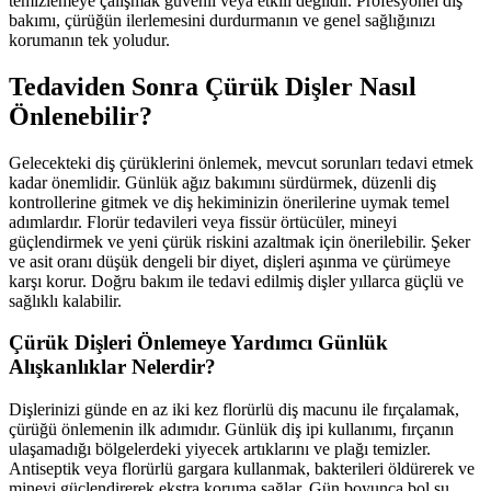
temizlemeye çalışmak güvenli veya etkili değildir. Profesyonel diş
bakımı, çürüğün ilerlemesini durdurmanın ve genel sağlığınızı
korumanın tek yoludur.
Tedaviden Sonra Çürük Dişler Nasıl
Önlenebilir?
Gelecekteki diş çürüklerini önlemek, mevcut sorunları tedavi etmek
kadar önemlidir. Günlük ağız bakımını sürdürmek, düzenli diş
kontrollerine gitmek ve diş hekiminizin önerilerine uymak temel
adımlardır. Florür tedavileri veya fissür örtücüler, mineyi
güçlendirmek ve yeni çürük riskini azaltmak için önerilebilir. Şeker
ve asit oranı düşük dengeli bir diyet, dişleri aşınma ve çürümeye
karşı korur. Doğru bakım ile tedavi edilmiş dişler yıllarca güçlü ve
sağlıklı kalabilir.
Çürük Dişleri Önlemeye Yardımcı Günlük
Alışkanlıklar Nelerdir?
Dişlerinizi günde en az iki kez florürlü diş macunu ile fırçalamak,
çürüğü önlemenin ilk adımıdır. Günlük diş ipi kullanımı, fırçanın
ulaşamadığı bölgelerdeki yiyecek artıklarını ve plağı temizler.
Antiseptik veya florürlü gargara kullanmak, bakterileri öldürerek ve
mineyi güçlendirerek ekstra koruma sağlar. Gün boyunca bol su