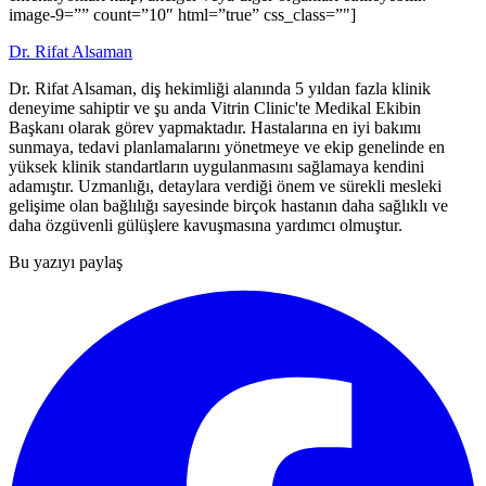
image-9=”” count=”10″ html=”true” css_class=”"]
Dr. Rifat Alsaman
Dr. Rifat Alsaman, diş hekimliği alanında 5 yıldan fazla klinik
deneyime sahiptir ve şu anda Vitrin Clinic'te Medikal Ekibin
Başkanı olarak görev yapmaktadır. Hastalarına en iyi bakımı
sunmaya, tedavi planlamalarını yönetmeye ve ekip genelinde en
yüksek klinik standartların uygulanmasını sağlamaya kendini
adamıştır. Uzmanlığı, detaylara verdiği önem ve sürekli mesleki
gelişime olan bağlılığı sayesinde birçok hastanın daha sağlıklı ve
daha özgüvenli gülüşlere kavuşmasına yardımcı olmuştur.
Bu yazıyı paylaş