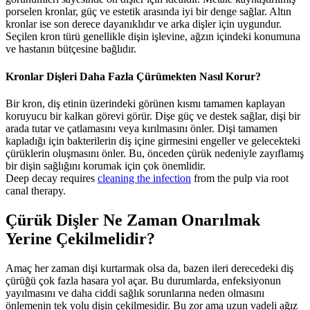
porselen kronlar, güç ve estetik arasında iyi bir denge sağlar. Altın
kronlar ise son derece dayanıklıdır ve arka dişler için uygundur.
Seçilen kron türü genellikle dişin işlevine, ağzın içindeki konumuna
ve hastanın bütçesine bağlıdır.
Kronlar Dişleri Daha Fazla Çürümekten Nasıl Korur?
Bir kron, diş etinin üzerindeki görünen kısmı tamamen kaplayan
koruyucu bir kalkan görevi görür. Dişe güç ve destek sağlar, dişi bir
arada tutar ve çatlamasını veya kırılmasını önler. Dişi tamamen
kapladığı için bakterilerin diş içine girmesini engeller ve gelecekteki
çürüklerin oluşmasını önler. Bu, önceden çürük nedeniyle zayıflamış
bir dişin sağlığını korumak için çok önemlidir.
Deep decay requires
cleaning the infection
from the pulp via root
canal therapy.
Çürük Dişler Ne Zaman Onarılmak
Yerine Çekilmelidir?
Amaç her zaman dişi kurtarmak olsa da, bazen ileri derecedeki diş
çürüğü çok fazla hasara yol açar. Bu durumlarda, enfeksiyonun
yayılmasını ve daha ciddi sağlık sorunlarına neden olmasını
önlemenin tek yolu dişin çekilmesidir. Bu zor ama uzun vadeli ağız