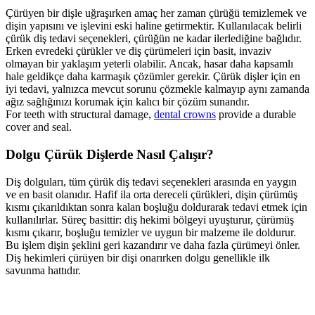
Çürüyen bir dişle uğraşırken amaç her zaman çürüğü temizlemek ve
dişin yapısını ve işlevini eski haline getirmektir. Kullanılacak belirli
çürük diş tedavi seçenekleri, çürüğün ne kadar ilerlediğine bağlıdır.
Erken evredeki çürükler ve diş çürümeleri için basit, invaziv
olmayan bir yaklaşım yeterli olabilir. Ancak, hasar daha kapsamlı
hale geldikçe daha karmaşık çözümler gerekir. Çürük dişler için en
iyi tedavi, yalnızca mevcut sorunu çözmekle kalmayıp aynı zamanda
ağız sağlığınızı korumak için kalıcı bir çözüm sunandır.
For teeth with structural damage,
dental crowns
provide a durable
cover and seal.
Dolgu Çürük Dişlerde Nasıl Çalışır?
Diş dolguları, tüm çürük diş tedavi seçenekleri arasında en yaygın
ve en basit olanıdır. Hafif ila orta dereceli çürükleri, dişin çürümüş
kısmı çıkarıldıktan sonra kalan boşluğu doldurarak tedavi etmek için
kullanılırlar. Süreç basittir: diş hekimi bölgeyi uyuşturur, çürümüş
kısmı çıkarır, boşluğu temizler ve uygun bir malzeme ile doldurur.
Bu işlem dişin şeklini geri kazandırır ve daha fazla çürümeyi önler.
Diş hekimleri çürüyen bir dişi onarırken dolgu genellikle ilk
savunma hattıdır.