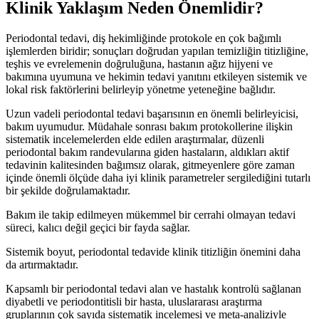
Klinik Yaklaşım Neden Önemlidir?
Periodontal tedavi, diş hekimliğinde protokole en çok bağımlı
işlemlerden biridir; sonuçları doğrudan yapılan temizliğin titizliğine,
teşhis ve evrelemenin doğruluğuna, hastanın ağız hijyeni ve
bakımına uyumuna ve hekimin tedavi yanıtını etkileyen sistemik ve
lokal risk faktörlerini belirleyip yönetme yeteneğine bağlıdır.
Uzun vadeli periodontal tedavi başarısının en önemli belirleyicisi,
bakım uyumudur. Müdahale sonrası bakım protokollerine ilişkin
sistematik incelemelerden elde edilen araştırmalar, düzenli
periodontal bakım randevularına giden hastaların, aldıkları aktif
tedavinin kalitesinden bağımsız olarak, gitmeyenlere göre zaman
içinde önemli ölçüde daha iyi klinik parametreler sergilediğini tutarlı
bir şekilde doğrulamaktadır.
Bakım ile takip edilmeyen mükemmel bir cerrahi olmayan tedavi
süreci, kalıcı değil geçici bir fayda sağlar.
Sistemik boyut, periodontal tedavide klinik titizliğin önemini daha
da artırmaktadır.
Kapsamlı bir periodontal tedavi alan ve hastalık kontrolü sağlanan
diyabetli ve periodontitisli bir hasta, uluslararası araştırma
gruplarının çok sayıda sistematik incelemesi ve meta-analiziyle