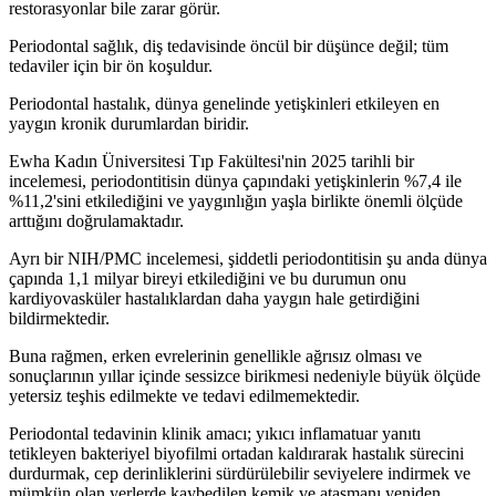
restorasyonlar bile zarar görür.
Periodontal sağlık, diş tedavisinde öncül bir düşünce değil; tüm
tedaviler için bir ön koşuldur.
Periodontal hastalık, dünya genelinde yetişkinleri etkileyen en
yaygın kronik durumlardan biridir.
Ewha Kadın Üniversitesi Tıp Fakültesi'nin 2025 tarihli bir
incelemesi, periodontitisin dünya çapındaki yetişkinlerin %7,4 ile
%11,2'sini etkilediğini ve yaygınlığın yaşla birlikte önemli ölçüde
arttığını doğrulamaktadır.
Ayrı bir NIH/PMC incelemesi, şiddetli periodontitisin şu anda dünya
çapında 1,1 milyar bireyi etkilediğini ve bu durumun onu
kardiyovasküler hastalıklardan daha yaygın hale getirdiğini
bildirmektedir.
Buna rağmen, erken evrelerinin genellikle ağrısız olması ve
sonuçlarının yıllar içinde sessizce birikmesi nedeniyle büyük ölçüde
yetersiz teşhis edilmekte ve tedavi edilmemektedir.
Periodontal tedavinin klinik amacı; yıkıcı inflamatuar yanıtı
tetikleyen bakteriyel biyofilmi ortadan kaldırarak hastalık sürecini
durdurmak, cep derinliklerini sürdürülebilir seviyelere indirmek ve
mümkün olan yerlerde kaybedilen kemik ve ataşmanı yeniden