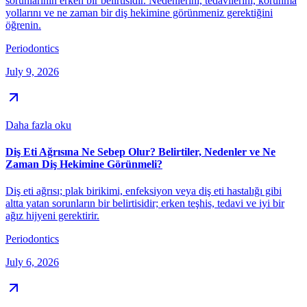
sorunlarının erken bir belirtisidir. Nedenlerini, tedavilerini, korunma
yollarını ve ne zaman bir diş hekimine görünmeniz gerektiğini
öğrenin.
Periodontics
July 9, 2026
Daha fazla oku
Diş Eti Ağrısına Ne Sebep Olur? Belirtiler, Nedenler ve Ne
Zaman Diş Hekimine Görünmeli?
Diş eti ağrısı; plak birikimi, enfeksiyon veya diş eti hastalığı gibi
altta yatan sorunların bir belirtisidir; erken teşhis, tedavi ve iyi bir
ağız hijyeni gerektirir.
Periodontics
July 6, 2026