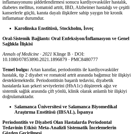
inflamasyonunu şiddetlendirmesi sonucu kardiyovasküler hastalık,
diabetes mellitus, romatoid artrit, IBD, Alzheimer hastalığı ve çeşitli
kanserlerle güçlü, kanıta dayalı ilişkilere sahip yaygın bir kronik
inflamatuar durumdur.
Karolinska Enstitüsü, Stockholm, İsveç
Oral-Sistemik Bağlantı: Oral Enfeksiyon/İnflamasyon ve Genel
Sağlıkla İlişkisi
Annals of Medicine · 2021
Klinge B · DOI:
10.1080/07853890.2021.1896879 · PMC8480777
Temel bulgu:
Artan kanıtlar, periodontitis ile kardiyovasküler
hastalık, tip 2 diyabet ve romatoid artrit arasında bağımsız bir ilişkiyi
desteklemektedir. Periodontitisin başarılı tedavisi, diyabetik
hastalarda kan şekeri seviyelerini (HbA1c) düşürerek ağız ve
sistemik sağlık arasında çift yönlü, klinik olarak anlamlı bir ilişkiyi
doğrulamaktadır.
Salamanca Üniversitesi ve Salamanca Biyomedikal
Araştırma Enstitüsü (IBSAL), İspanya
Periodontitis ve Diyabeti Olan Hastalarda Periodontal
Tedavinin Etkisi: Meta-Analizli Sistematik İncelemelerin
Gözden Geçirilmesi