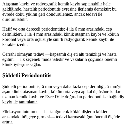
Ataşman kaybı ve radyografik kemik kaybı saptanabilir hale
geldiğinde, hastalık periodontitis evresine ilerlemiş demektir; bu
evrede doku yıkımı geri döndürülemez, ancak tedavi ile
durdurulabilir.
Hafif ve orta dereceli periodontitis; 4 ila 6 mm arasındaki cep
derinlikleri, 1 ila 4 mm arasındaki klinik ataşman kaybı ve kökün
koronal veya orta üçlüsüyle sınırlı radyografik kemik kaybı ile
karakterizedir.
Cerrahi olmayan tedavi —kapsamlı diş eti altı temizliği ve hasta
eğitimi— ilk seçenek müdahaledir ve vakaların çoğunda önemli
klinik iyileşme sağlar.
Şiddetli Periodontitis
Şiddetli periodontitis; 6 mm veya daha fazla cep derinliği, 5 mm'yi
aşan klinik ataşman kaybı, kökün orta veya apikal üçlüsüne kadar
uzanan kemik kaybı ve Evre IV'te doğrudan periodontitise bağlı diş
kaybı ile tanımlanır.
Fürkasyon tutulumu —hastalığın çok köklü dişlerin kökleri
arasındaki bölgeye girmesi— tedavi karmaşıklığını önemli ölçüde
artırır.