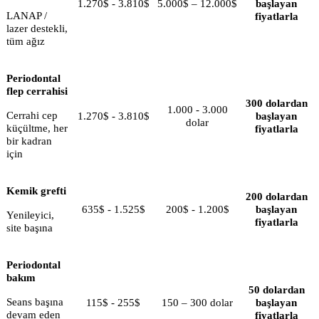
1.270$ - 3.810$
5.000$ – 12.000$
başlayan
LANAP /
fiyatlarla
lazer destekli,
tüm ağız
Periodontal
flep cerrahisi
300 dolardan
1.000 - 3.000
Cerrahi cep
1.270$ - 3.810$
başlayan
dolar
küçültme, her
fiyatlarla
bir kadran
için
Kemik grefti
200 dolardan
635$ - 1.525$
200$ - 1.200$
başlayan
Yenileyici,
fiyatlarla
site başına
Periodontal
bakım
50 dolardan
Seans başına
115$ - 255$
150 – 300 dolar
başlayan
devam eden
fiyatlarla