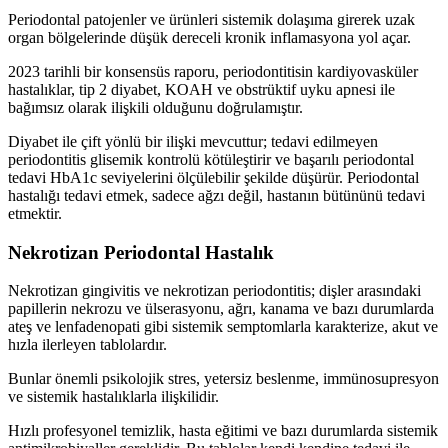
Periodontal patojenler ve ürünleri sistemik dolaşıma girerek uzak
organ bölgelerinde düşük dereceli kronik inflamasyona yol açar.
2023 tarihli bir konsensüs raporu, periodontitisin kardiyovasküler
hastalıklar, tip 2 diyabet, KOAH ve obstrüktif uyku apnesi ile
bağımsız olarak ilişkili olduğunu doğrulamıştır.
Diyabet ile çift yönlü bir ilişki mevcuttur; tedavi edilmeyen
periodontitis glisemik kontrolü kötüleştirir ve başarılı periodontal
tedavi HbA1c seviyelerini ölçülebilir şekilde düşürür. Periodontal
hastalığı tedavi etmek, sadece ağzı değil, hastanın bütününü tedavi
etmektir.
Nekrotizan Periodontal Hastalık
Nekrotizan gingivitis ve nekrotizan periodontitis; dişler arasındaki
papillerin nekrozu ve ülserasyonu, ağrı, kanama ve bazı durumlarda
ateş ve lenfadenopati gibi sistemik semptomlarla karakterize, akut ve
hızla ilerleyen tablolardır.
Bunlar önemli psikolojik stres, yetersiz beslenme, immünosupresyon
ve sistemik hastalıklarla ilişkilidir.
Hızlı profesyonel temizlik, hasta eğitimi ve bazı durumlarda sistemik