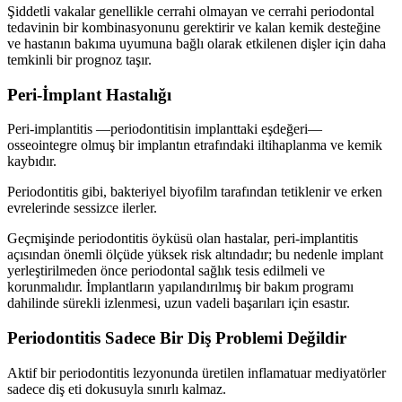
Şiddetli vakalar genellikle cerrahi olmayan ve cerrahi periodontal
tedavinin bir kombinasyonunu gerektirir ve kalan kemik desteğine
ve hastanın bakıma uyumuna bağlı olarak etkilenen dişler için daha
temkinli bir prognoz taşır.
Peri-İmplant Hastalığı
Peri-implantitis —periodontitisin implanttaki eşdeğeri—
osseointegre olmuş bir implantın etrafındaki iltihaplanma ve kemik
kaybıdır.
Periodontitis gibi, bakteriyel biyofilm tarafından tetiklenir ve erken
evrelerinde sessizce ilerler.
Geçmişinde periodontitis öyküsü olan hastalar, peri-implantitis
açısından önemli ölçüde yüksek risk altındadır; bu nedenle implant
yerleştirilmeden önce periodontal sağlık tesis edilmeli ve
korunmalıdır. İmplantların yapılandırılmış bir bakım programı
dahilinde sürekli izlenmesi, uzun vadeli başarıları için esastır.
Periodontitis Sadece Bir Diş Problemi Değildir
Aktif bir periodontitis lezyonunda üretilen inflamatuar mediyatörler
sadece diş eti dokusuyla sınırlı kalmaz.