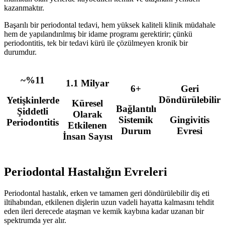
kazanmaktır.
Başarılı bir periodontal tedavi, hem yüksek kaliteli klinik müdahale
hem de yapılandırılmış bir idame programı gerektirir; çünkü
periodontitis, tek bir tedavi kürü ile çözülmeyen kronik bir
durumdur.
~%11
1.1 Milyar
6+
Geri
Döndürülebilir
Yetişkinlerde
Küresel
Bağlantılı
Şiddetli
Olarak
Sistemik
Gingivitis
Periodontitis
Etkilenen
Durum
Evresi
İnsan Sayısı
Periodontal Hastalığın Evreleri
Periodontal hastalık, erken ve tamamen geri döndürülebilir diş eti
iltihabından, etkilenen dişlerin uzun vadeli hayatta kalmasını tehdit
eden ileri derecede ataşman ve kemik kaybına kadar uzanan bir
spektrumda yer alır.