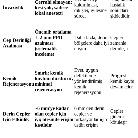
Cerrahi olmayan;
kaldırılması,
hastalık
İnvazivlik
kesi yok, sadece
dikişler, iyileşme
sonuçları
lokal anestezi
süreci
şiddetlidir
Önemli; ortalama
1–2 mm PPD
Daha fazla; derin
Cepler
Cep Derinliği
azalması
bölgelere daha iyi
zamanla
Azalması
(sistematik
erişim
derinleşir
inceleme)
Evet, uygun
Sınırlı; kemik
defektlerde
Progresif
Kemik
kaybını durdurur,
yönlendirilmiş
kemik kaybı
Rejenerasyonu
minimal
kemik
devam eder
rejenerasyon
rejenerasyonu
~6 mm'ye kadar
6 mm'den derin
Cepler
Derin Cepler
olan cepler için
cepler ve
giderek
İçin Etkinlik
iyi; ötesinde erişim
fürkasyonlar için
kötüleşir
kısıtlıdır
üstün erişim