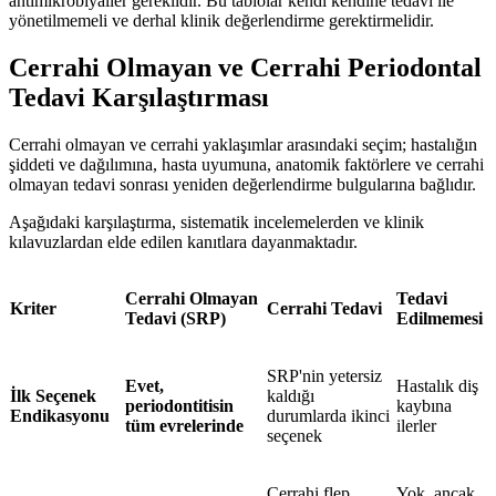
antimikrobiyaller gereklidir. Bu tablolar kendi kendine tedavi ile
yönetilmemeli ve derhal klinik değerlendirme gerektirmelidir.
Cerrahi Olmayan ve Cerrahi Periodontal
Tedavi Karşılaştırması
Cerrahi olmayan ve cerrahi yaklaşımlar arasındaki seçim; hastalığın
şiddeti ve dağılımına, hasta uyumuna, anatomik faktörlere ve cerrahi
olmayan tedavi sonrası yeniden değerlendirme bulgularına bağlıdır.
Aşağıdaki karşılaştırma, sistematik incelemelerden ve klinik
kılavuzlardan elde edilen kanıtlara dayanmaktadır.
Cerrahi Olmayan
Tedavi
Kriter
Cerrahi Tedavi
Tedavi (SRP)
Edilmemesi
SRP'nin yetersiz
Evet,
Hastalık diş
İlk Seçenek
kaldığı
periodontitisin
kaybına
Endikasyonu
durumlarda ikinci
tüm evrelerinde
ilerler
seçenek
Cerrahi flep
Yok, ancak