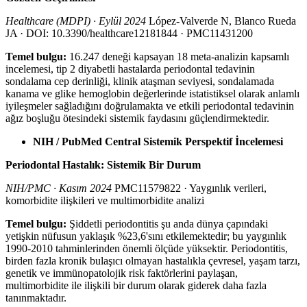
Healthcare (MDPI) · Eylül 2024
López-Valverde N, Blanco Rueda
JA · DOI: 10.3390/healthcare12181844 · PMC11431200
Temel bulgu:
16.247 deneği kapsayan 18 meta-analizin kapsamlı
incelemesi, tip 2 diyabetli hastalarda periodontal tedavinin
sondalama cep derinliği, klinik ataşman seviyesi, sondalamada
kanama ve glike hemoglobin değerlerinde istatistiksel olarak anlamlı
iyileşmeler sağladığını doğrulamakta ve etkili periodontal tedavinin
ağız boşluğu ötesindeki sistemik faydasını güçlendirmektedir.
NIH / PubMed Central Sistemik Perspektif İncelemesi
Periodontal Hastalık: Sistemik Bir Durum
NIH/PMC · Kasım 2024
PMC11579822 · Yaygınlık verileri,
komorbidite ilişkileri ve multimorbidite analizi
Temel bulgu:
Şiddetli periodontitis şu anda dünya çapındaki
yetişkin nüfusun yaklaşık %23,6'sını etkilemektedir; bu yaygınlık
1990-2010 tahminlerinden önemli ölçüde yüksektir. Periodontitis,
birden fazla kronik bulaşıcı olmayan hastalıkla çevresel, yaşam tarzı,
genetik ve immünopatolojik risk faktörlerini paylaşan,
multimorbidite ile ilişkili bir durum olarak giderek daha fazla
tanınmaktadır.