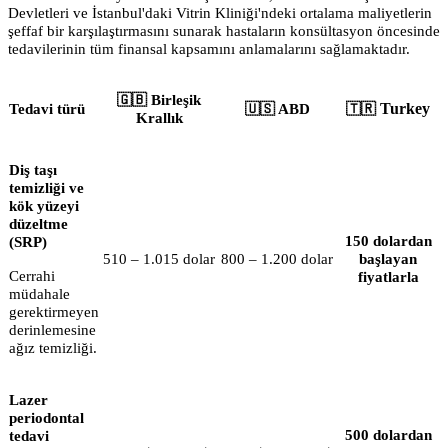
Devletleri ve İstanbul'daki Vitrin Kliniği'ndeki ortalama maliyetlerin
şeffaf bir karşılaştırmasını sunarak hastaların konsültasyon öncesinde
tedavilerinin tüm finansal kapsamını anlamalarını sağlamaktadır.
🇬🇧 Birleşik
Turkey
Tedavi türü
🇺🇸 ABD
🇹🇷
Krallık
Diş taşı
temizliği ve
kök yüzeyi
düzeltme
150 dolardan
(SRP)
510 – 1.015 dolar
800 – 1.200 dolar
başlayan
Cerrahi
fiyatlarla
müdahale
gerektirmeyen
derinlemesine
ağız temizliği.
Lazer
periodontal
500 dolardan
tedavi