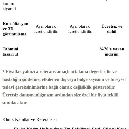
kontrol
ziyareti
Konsültasyon
Ayrı olarak
Ayrı olarak
Ücretsiz ve
ve 3D
ücretlendirilir.
ücretlendirilir.
dahil
görüntüleme
Tahmini
%70'e varan
—
—
tasarruf
indirim
* Fiyatlar yalnızca referans amaçlı ortalama değerlerdir ve
hastalığın şiddetine, etkilenen diş veya bölge sayısına ve bireysel
tedavi gereksinimlerine bağlı olarak değişiklik gösterebilir.
Ücretsiz danışmanlığınızın ardından size özel bir fiyat teklifi
sunulacaktır.
Klinik Kanıtlar ve Referanslar