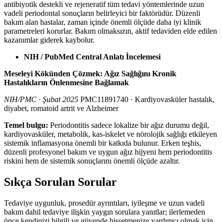
antibiyotik destekli ve rejeneratif tüm tedavi yöntemlerinde uzun
vadeli periodontal sonuçların belirleyici bir faktörüdür. Düzenli
bakım alan hastalar, zaman içinde önemli ölçüde daha iyi klinik
parametreleri korurlar. Bakım olmaksızın, aktif tedaviden elde edilen
kazanımlar giderek kaybolur.
NIH / PubMed Central Anlatı İncelemesi
Meseleyi Kökünden Çözmek: Ağız Sağlığını Kronik
Hastalıkların Önlenmesine Bağlamak
NIH/PMC · Şubat 2025
PMC11891740 · Kardiyovasküler hastalık,
diyabet, romatoid artrit ve Alzheimer
Temel bulgu:
Periodontitis sadece lokalize bir ağız durumu değil,
kardiyovasküler, metabolik, kas-iskelet ve nörolojik sağlığı etkileyen
sistemik inflamasyona önemli bir katkıda bulunur. Erken teşhis,
düzenli profesyonel bakım ve uygun ağız hijyeni hem periodontitis
riskini hem de sistemik sonuçlarını önemli ölçüde azaltır.
Sıkça Sorulan Sorular
Tedaviye uygunluk, prosedür ayrıntıları, iyileşme ve uzun vadeli
bakım dahil tedaviye ilişkin yaygın sorulara yanıtlar; ilerlemeden
önce kendinizi bilgili ve güvende hissetmenize yardımcı olmak için.