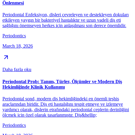
Önlenmesi
Periodontal Enfeksiyon, dişleri çevreleyen ve destekleyen dokuları
etkileyen yaygın bir bakteriyel hastalıktır ve uzun vadeli diş eti
sağlığını önemseyen herkes için anlaşılması son derece önemlidir.
Periodontics
March 18, 2026
Daha fazla oku
Periodontal Prob: Tanım, Türler, Ölçümler ve Modern Diş
Hekimliğinde Klinik Kullanımı
Periodontal sond, modern diş hekimliğindeki en önemli teşhis
araçlarından biridir. Diş eti hastalığını tespit etmeye ve izlemeye
yardımcı olarak, dişlerin etrafındaki periodontal ceplerin derinliğini
ölçmek için özel olarak tasarlanmıştır. Diş&hellip;
Periodontics