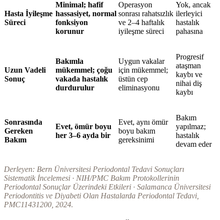
Minimal; hafif
Operasyon
Yok, ancak
Hasta İyileşme
hassasiyet, normal
sonrası rahatsızlık
ilerleyici
Süreci
fonksiyon
ve 2–4 haftalık
hastalık
korunur
iyileşme süreci
pahasına
Progresif
Bakımla
Uygun vakalar
ataşman
Uzun Vadeli
mükemmel; çoğu
için mükemmel;
kaybı ve
Sonuç
vakada hastalık
üstün cep
nihai diş
durdurulur
eliminasyonu
kaybı
Bakım
Sonrasında
Evet, aynı ömür
Evet, ömür boyu
yapılmaz;
Gereken
boyu bakım
her 3–6 ayda bir
hastalık
Bakım
gereksinimi
devam eder
Derleyen: Bern Üniversitesi Periodontal Tedavi Sonuçları
Sistematik İncelemesi · NIH/PMC Bakım Protokollerinin
Periodontal Sonuçlar Üzerindeki Etkileri · Salamanca Üniversitesi
Periodontitis ve Diyabeti Olan Hastalarda Periodontal Tedavi,
PMC11431200, 2024.