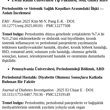
Ewha Kadın Üniversitesi Tıp Fakültesi, Seul, Güney Kore
Periodontitis ve Sistemik Sağlık Koşulları Arasındaki İlişki —
Anlatı İncelemesi
EMJ · Nisan 2025
Kim M-Y, Pang E-K · DOI:
10.12771/emj.2025.00101 · PMC12277508
Temel bulgu:
Periodontitis dünya genelinde yetişkinlerin %7,4 ile
%11,2'sini etkilemektedir ve disbiotik oral biyofilmler, kronik
sistemik inflamasyon ve periodontal patojenlerin yayılmasıyla
tetiklenen kardiyovasküler hastalık, diyabet, kronik böbrek hastalığı,
IBD, romatoid artrit, solunum yolu hastalığı, olumsuz gebelik
sonuçları, kanser, nörodejeneratif hastalık ve otoimmün durumlarla
ilişkilidir.
Pennsylvania Üniversitesi, Periodontoloji Bölümü, ABD
Periodontal Hastalık: Diyabette Olumsuz Sonuçlara Katkıda
Bulunan Bir Faktör
Journal of Diabetes Investigation · 2025
El Chaar E · DOI:
10.1111/1753-0407.70136 · PMC12319149
Temel bulgu:
Periodontitis; periodontal patojenlerin ve bağışıklık
mediyatörlerinin sistemik yayılımı yoluyla uzak organ