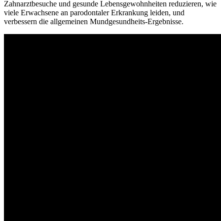
Zahnarztbesuche und gesunde Lebensgewohnheiten reduzieren, wie
viele Erwachsene an parodontaler Erkrankung leiden, und
verbessern die allgemeinen Mundgesundheits-Ergebnisse.