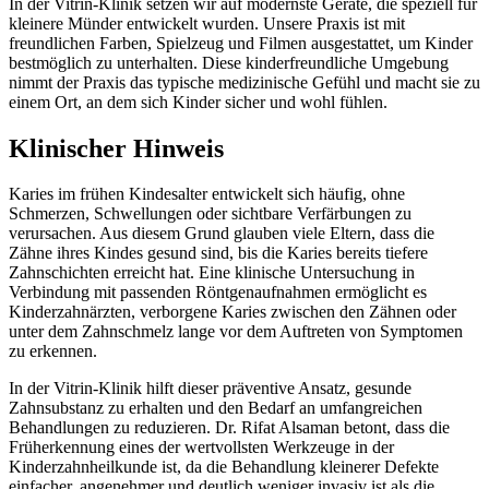
In der Vitrin-Klinik setzen wir auf modernste Geräte, die speziell für
kleinere Münder entwickelt wurden. Unsere Praxis ist mit
freundlichen Farben, Spielzeug und Filmen ausgestattet, um Kinder
bestmöglich zu unterhalten. Diese kinderfreundliche Umgebung
nimmt der Praxis das typische medizinische Gefühl und macht sie zu
einem Ort, an dem sich Kinder sicher und wohl fühlen.
Klinischer Hinweis
Karies im frühen Kindesalter entwickelt sich häufig, ohne
Schmerzen, Schwellungen oder sichtbare Verfärbungen zu
verursachen. Aus diesem Grund glauben viele Eltern, dass die
Zähne ihres Kindes gesund sind, bis die Karies bereits tiefere
Zahnschichten erreicht hat. Eine klinische Untersuchung in
Verbindung mit passenden Röntgenaufnahmen ermöglicht es
Kinderzahnärzten, verborgene Karies zwischen den Zähnen oder
unter dem Zahnschmelz lange vor dem Auftreten von Symptomen
zu erkennen.
In der Vitrin-Klinik hilft dieser präventive Ansatz, gesunde
Zahnsubstanz zu erhalten und den Bedarf an umfangreichen
Behandlungen zu reduzieren. Dr. Rifat Alsaman betont, dass die
Früherkennung eines der wertvollsten Werkzeuge in der
Kinderzahnheilkunde ist, da die Behandlung kleinerer Defekte
einfacher, angenehmer und deutlich weniger invasiv ist als die