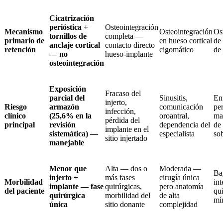
Cicatrización
perióstica +
Osteointegración
Mecanismo
Osteointegración
Os
tornillos de
completa —
primario de
en hueso cortical
de 
anclaje cortical
contacto directo
retención
cigomático
de
— no
hueso-implante
osteointegración
Exposición
Fracaso del
parcial del
Sinusitis,
En
injerto,
Riesgo
armazón
comunicación
per
infección,
clínico
(25,6% en la
oroantral,
ma
pérdida del
principal
revisión
dependencia del
de 
implante en el
sistemática) —
especialista
so
sitio injertado
manejable
Menor que
Alta — dos o
Moderada —
Ba
injerto +
más fases
cirugía única
Morbilidad
in
implante — fase
quirúrgicas,
pero anatomía
del paciente
qu
quirúrgica
morbilidad del
de alta
mí
única
sitio donante
complejidad