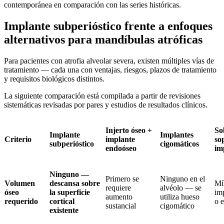
contemporánea en comparación con las series históricas.
Implante subperióstico frente a enfoques
alternativos para mandíbulas atróficas
Para pacientes con atrofia alveolar severa, existen múltiples vías de
tratamiento — cada una con ventajas, riesgos, plazos de tratamiento
y requisitos biológicos distintos.
La siguiente comparación está compilada a partir de revisiones
sistemáticas revisadas por pares y estudios de resultados clínicos.
Injerto óseo +
So
Implante
Implantes
Criterio
implante
so
subperióstico
cigomáticos
endoóseo
im
Ninguno —
Primero se
Ninguno en el
Volumen
descansa sobre
Mí
requiere
alvéolo — se
óseo
la superficie
im
aumento
utiliza hueso
requerido
cortical
o 
sustancial
cigomático
existente