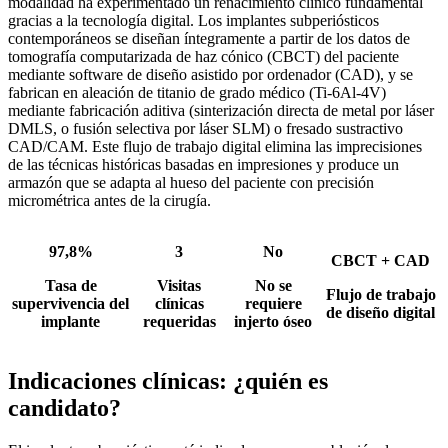
modalidad ha experimentado un renacimiento clínico fundamental
gracias a la tecnología digital. Los implantes subperiósticos
contemporáneos se diseñan íntegramente a partir de los datos de
tomografía computarizada de haz cónico (CBCT) del paciente
mediante software de diseño asistido por ordenador (CAD), y se
fabrican en aleación de titanio de grado médico (Ti-6Al-4V)
mediante fabricación aditiva (sinterización directa de metal por láser
DMLS, o fusión selectiva por láser SLM) o fresado sustractivo
CAD/CAM. Este flujo de trabajo digital elimina las imprecisiones
de las técnicas históricas basadas en impresiones y produce un
armazón que se adapta al hueso del paciente con precisión
micrométrica antes de la cirugía.
97,8%
3
No
CBCT + CAD
Tasa de
Visitas
No se
Flujo de trabajo
supervivencia del
clínicas
requiere
de diseño digital
implante
requeridas
injerto óseo
Indicaciones clínicas: ¿quién es
candidato?