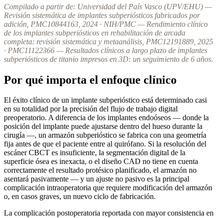
Compilado a partir de: Universidad del País Vasco (UPV/EHU) —
Revisión sistemática de implantes subperiósticos fabricados por
adición, PMC10844163, 2024 · NIH/PMC — Rendimiento clínico
de los implantes subperiósticos en rehabilitación de arcada
completa: revisión sistemática y metaanálisis, PMC12191889, 2025
· PMC11122366 — Resultados clínicos a largo plazo de implantes
subperiósticos de titanio impresos en 3D: un seguimiento de 6 años.
Por qué importa el enfoque clínico
El éxito clínico de un implante subperióstico está determinado casi
en su totalidad por la precisión del flujo de trabajo digital
preoperatorio. A diferencia de los implantes endoóseos — donde la
posición del implante puede ajustarse dentro del hueso durante la
cirugía —, un armazón subperióstico se fabrica con una geometría
fija antes de que el paciente entre al quirófano. Si la resolución del
escáner CBCT es insuficiente, la segmentación digital de la
superficie ósea es inexacta, o el diseño CAD no tiene en cuenta
correctamente el resultado protésico planificado, el armazón no
asentará pasivamente — y un ajuste no pasivo es la principal
complicación intraoperatoria que requiere modificación del armazón
o, en casos graves, un nuevo ciclo de fabricación.
La complicación postoperatoria reportada con mayor consistencia en