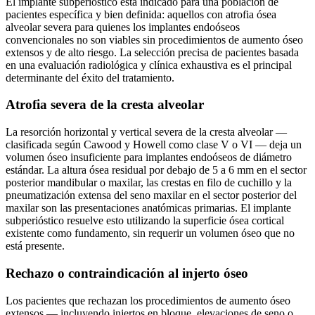
El implante subperióstico está indicado para una población de
pacientes específica y bien definida: aquellos con atrofia ósea
alveolar severa para quienes los implantes endoóseos
convencionales no son viables sin procedimientos de aumento óseo
extensos y de alto riesgo. La selección precisa de pacientes basada
en una evaluación radiológica y clínica exhaustiva es el principal
determinante del éxito del tratamiento.
Atrofia severa de la cresta alveolar
La resorción horizontal y vertical severa de la cresta alveolar —
clasificada según Cawood y Howell como clase V o VI — deja un
volumen óseo insuficiente para implantes endoóseos de diámetro
estándar. La altura ósea residual por debajo de 5 a 6 mm en el sector
posterior mandibular o maxilar, las crestas en filo de cuchillo y la
pneumatización extensa del seno maxilar en el sector posterior del
maxilar son las presentaciones anatómicas primarias. El implante
subperióstico resuelve esto utilizando la superficie ósea cortical
existente como fundamento, sin requerir un volumen óseo que no
está presente.
Rechazo o contraindicación al injerto óseo
Los pacientes que rechazan los procedimientos de aumento óseo
extensos — incluyendo injertos en bloque, elevaciones de seno o