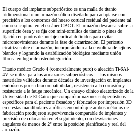
El cuerpo del implante subperióstico es una malla de titanio
tridimensional o un armazón sólido diseñado para adaptarse con
precisión a los contornos del hueso cortical residual del paciente tal
como se captura en el escáner CBCT. El armazón descansa sobre la
superficie ósea y se fija con mini-tornillos de titanio o pines de
fijación en puntos de anclaje cortical definidos para evitar
micromovimientos durante la fase de cicatrización. El periostio
cicatriza sobre el armazón, incorporándolo a la envoltura de tejidos
blandos y logrando la estabilización biológica mediante unión
fibrosa en lugar de osteointegración.
Titanio médico Grado 4 (comercialmente puro) o aleación Ti-6Al-
4V se utiliza para los armazones subperiósticos — los mismos
materiales validados durante décadas de investigación en implantes
endoóseos por su biocompatibilidad, resistencia a la corrosión y
resistencia a la fatiga mecánica. Un ensayo clínico aleatorizado de la
Universidad de El Cairo que comparó armazones subperiósticos
específicos para el paciente fresados y fabricados por impresión 3D
en crestas mandibulares atróficas encontró que ambos métodos de
fabricación produjeron supervivencia comparable de implantes y
precisión de colocación en el seguimiento, con desviaciones
angulares de menos de 2° entre la posición planificada y real del
armazón.