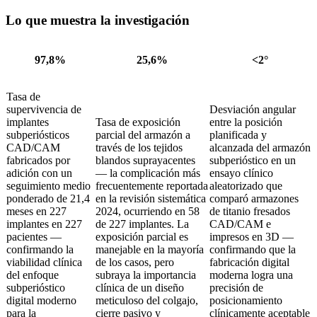
Lo que muestra la investigación
97,8%
25,6%
<2°
Tasa de
supervivencia de
Desviación angular
implantes
Tasa de exposición
entre la posición
subperiósticos
parcial del armazón a
planificada y
CAD/CAM
través de los tejidos
alcanzada del armazón
fabricados por
blandos suprayacentes
subperióstico en un
adición con un
— la complicación más
ensayo clínico
seguimiento medio
frecuentemente reportada
aleatorizado que
ponderado de 21,4
en la revisión sistemática
comparó armazones
meses en 227
2024, ocurriendo en 58
de titanio fresados
implantes en 227
de 227 implantes. La
CAD/CAM e
pacientes —
exposición parcial es
impresos en 3D —
confirmando la
manejable en la mayoría
confirmando que la
viabilidad clínica
de los casos, pero
fabricación digital
del enfoque
subraya la importancia
moderna logra una
subperióstico
clínica de un diseño
precisión de
digital moderno
meticuloso del colgajo,
posicionamiento
para la
cierre pasivo y
clínicamente aceptable