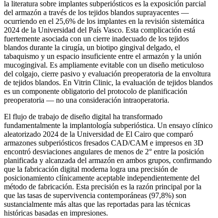
la literatura sobre implantes subperiósticos es la exposición parcial
del armazón a través de los tejidos blandos suprayacentes —
ocurriendo en el 25,6% de los implantes en la revisión sistemática
2024 de la Universidad del País Vasco. Esta complicación está
fuertemente asociada con un cierre inadecuado de los tejidos
blandos durante la cirugía, un biotipo gingival delgado, el
tabaquismo y un espacio insuficiente entre el armazón y la unión
mucogingival. Es ampliamente evitable con un diseño meticuloso
del colgajo, cierre pasivo y evaluación preoperatoria de la envoltura
de tejidos blandos. En Vitrin Clinic, la evaluación de tejidos blandos
es un componente obligatorio del protocolo de planificación
preoperatoria — no una consideración intraoperatoria.
El flujo de trabajo de diseño digital ha transformado
fundamentalmente la implantología subperióstica. Un ensayo clínico
aleatorizado 2024 de la Universidad de El Cairo que comparó
armazones subperiósticos fresados CAD/CAM e impresos en 3D
encontró desviaciones angulares de menos de 2° entre la posición
planificada y alcanzada del armazón en ambos grupos, confirmando
que la fabricación digital moderna logra una precisión de
posicionamiento clínicamente aceptable independientemente del
método de fabricación. Esta precisión es la razón principal por la
que las tasas de supervivencia contemporáneas (97,8%) son
sustancialmente más altas que las reportadas para las técnicas
históricas basadas en impresiones.