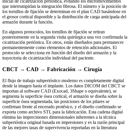
inicial de cicatrización perióstica, evitando los micromovimientos
que interrumpirían la integración fibrosa. El número y la posición de
los tornillos de fijación se determinan en el plan CAD basándose en
el grosor cortical disponible y la distribución de carga anticipada del
armazón durante la función.
En algunos protocolos, los tornillos de fijación se retiran
posteriormente en la segunda visita quirúrgica una vez confirmada la
cicatrización perióstica. En otros, están diseñados para permanecer
permanentemente como elementos de retención adicionales. El
protocolo se selecciona en función del diseño del armazón y la
trayectoria de cicatrización individual del paciente.
CBCT → CAD → Fabricación → Cirugía
El flujo de trabajo subperióstico moderno es completamente digital
desde la imagen hasta el implante. Los datos DICOM del CBCT se
importan al software CAD (Exocad, 3Shape o equivalente), se
segmenta la superficie ósea cortical, el armazón se diseña sobre la
superficie ósea segmentada, las posiciones de los pilares se
confirman frente al encerado protésico, y el diseño confirmado se
exporta como archivo STL para la fabricación. Esta cadena digital
elimina las imprecisiones dimensionales inherentes a la técnica
subperióstica original basada en impresiones y es la razón principal
de las mejores tasas de supervivencia reportadas en la literatura