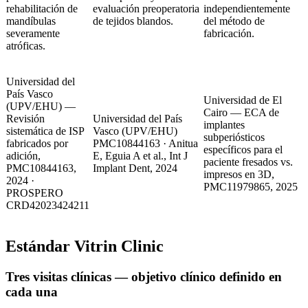
rehabilitación de
evaluación preoperatoria
independientemente
mandíbulas
de tejidos blandos.
del método de
severamente
fabricación.
atróficas.
Universidad del
País Vasco
Universidad de El
(UPV/EHU) —
Cairo — ECA de
Revisión
Universidad del País
implantes
sistemática de ISP
Vasco (UPV/EHU)
subperiósticos
fabricados por
PMC10844163 · Anitua
específicos para el
adición,
E, Eguia A et al., Int J
paciente fresados vs.
PMC10844163,
Implant Dent, 2024
impresos en 3D,
2024 ·
PMC11979865, 2025
PROSPERO
CRD42023424211
Estándar Vitrin Clinic
Tres visitas clínicas — objetivo clínico definido en
cada una