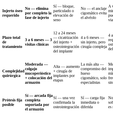
Sí — bloque,
A 
No — elimina
No — el anclaje
Injerto óseo
particulado o
mi
por completo la
cigomático evita
requerido
elevación de
pu
fase de injerto
el alvéolo
seno
via
12 a 24 meses
4 
Plazo total
— cicatrización
4 a 6 meses —
3 a 6 meses — 3
re
de
del injerto +
sin injerto, pero
visitas clínicas
os
tratamiento
osteointegración
cirugía compleja
de
del implante
Moderada —
La más alta —
Me
Alta — aumento
colgajo
compromiso del
im
Complejidad
+ cirugía de
mucoperióstico
hueso
mí
quirúrgica
implantes por
+ colocación del
cigomático, solo
fr
etapas
armazón
especialistas
sin
Sí — arcada fija
Sí — una vez
Sí — carga fija
No
Prótesis fija
completa
confirmada la
inmediata o
so
posible
soportada por
osteointegración
diferida
es
el armazón