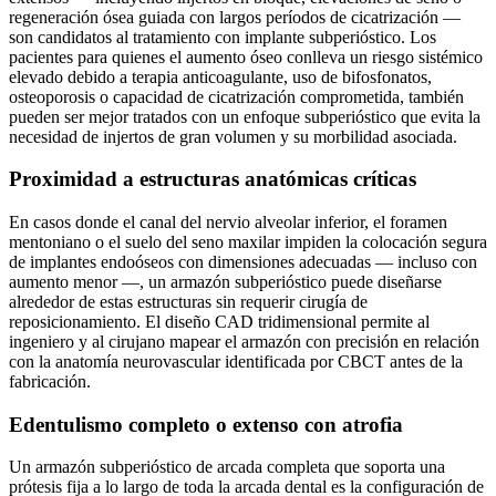
regeneración ósea guiada con largos períodos de cicatrización —
son candidatos al tratamiento con implante subperióstico. Los
pacientes para quienes el aumento óseo conlleva un riesgo sistémico
elevado debido a terapia anticoagulante, uso de bifosfonatos,
osteoporosis o capacidad de cicatrización comprometida, también
pueden ser mejor tratados con un enfoque subperióstico que evita la
necesidad de injertos de gran volumen y su morbilidad asociada.
Proximidad a estructuras anatómicas críticas
En casos donde el canal del nervio alveolar inferior, el foramen
mentoniano o el suelo del seno maxilar impiden la colocación segura
de implantes endoóseos con dimensiones adecuadas — incluso con
aumento menor —, un armazón subperióstico puede diseñarse
alrededor de estas estructuras sin requerir cirugía de
reposicionamiento. El diseño CAD tridimensional permite al
ingeniero y al cirujano mapear el armazón con precisión en relación
con la anatomía neurovascular identificada por CBCT antes de la
fabricación.
Edentulismo completo o extenso con atrofia
Un armazón subperióstico de arcada completa que soporta una
prótesis fija a lo largo de toda la arcada dental es la configuración de