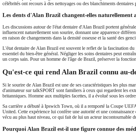
célébrités ont recours à des nettoyages ou des blanchiments dentaires 
Les dents d'Alan Brazil changent-elles naturellement a
Les discussions autour de l'état dentaire d'Alan Brazil portent généralem
influencent naturellement son sourire, donnant une apparence différent
en raison de changements dans la densité osseuse et la santé des genci
L'état dentaire de Alan Brazil est souvent le reflet de la fascination du
essentiel du bien-être général. Négliger les soins dentaires peut entraî
un corps sain. Pour un homme de l'âge de Brazil, préserver la fonction 
Qu'est-ce qui rend Alan Brazil connu au-de
Si le sourire de Alan Brazil est une de ses caractéristiques les plus ma
d'animateur sur talkSPORT sont familiers à ceux qui regardent les extr
britanniques. Homme aux multiples facettes, il a évolué sous les ordres 
Sa carrière a débuté à Ipswich Town, où il a remporté la Coupe UEFA
United. Cette expérience lui confère une autorité et une connaissance d
vécu au plus haut niveau, ce qui fait de lui un acteur incontournable 
Pourquoi Alan Brazil est-il une figure connue des méd