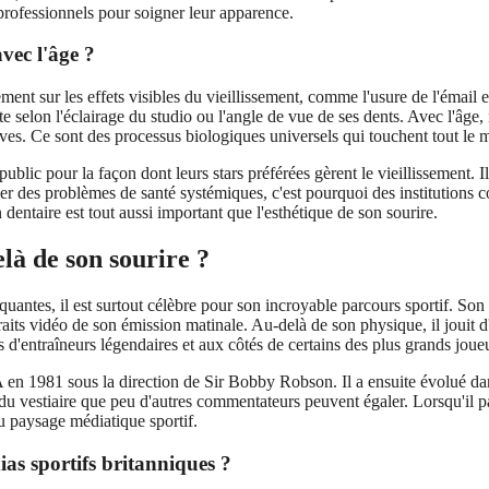
professionnels pour soigner leur apparence.
vec l'âge ?
ent sur les effets visibles du vieillissement, comme l'usure de l'émail et
e selon l'éclairage du studio ou l'angle de vue de ses dents. Avec l'âge
ves. Ce sont des processus biologiques universels qui touchent tout le 
 public pour la façon dont leurs stars préférées gèrent le vieillissement. 
ner des problèmes de santé systémiques, c'est pourquoi des institutions c
dentaire est tout aussi important que l'esthétique de son sourire.
là de son sourire ?
rquantes, il est surtout célèbre pour son incroyable parcours sportif. So
aits vidéo de son émission matinale. Au-delà de son physique, il jouit 
d'entraîneurs légendaires et aux côtés de certains des plus grands joueur
 en 1981 sous la direction de Sir Bobby Robson. Il a ensuite évolué 
u vestiaire que peu d'autres commentateurs peuvent égaler. Lorsqu'il par
du paysage médiatique sportif.
ias sportifs britanniques ?