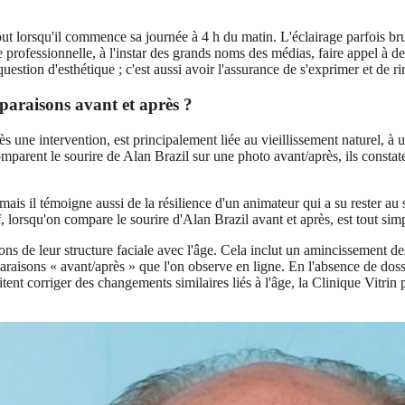
ut lorsqu'il commence sa journée à 4 h du matin. L'éclairage parfois br
professionnelle, à l'instar des grands noms des médias, faire appel à de
estion d'esthétique ; c'est aussi avoir l'assurance de s'exprimer et de ri
paraisons avant et après ?
rès une intervention, est principalement liée au vieillissement naturel
omparent le sourire de Alan Brazil sur une photo avant/après, ils consta
mais il témoigne aussi de la résilience d'un animateur qui a su rester a
if, lorsqu'on compare le sourire d'Alan Brazil avant et après, est tout sim
ions de leur structure faciale avec l'âge. Cela inclut un amincissement d
paraisons « avant/après » que l'on observe en ligne. En l'absence de do
ent corriger des changements similaires liés à l'âge, la Clinique Vitrin