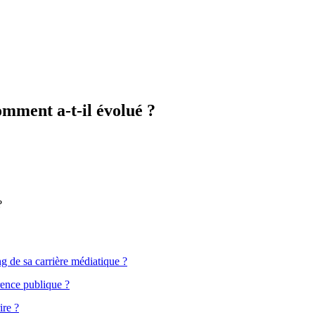
omment a-t-il évolué ?
?
ng de sa carrière médiatique ?
rence publique ?
ire ?