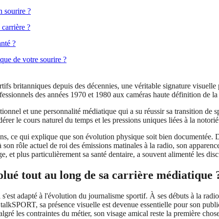
n sourire ?
 carrière ?
anté ?
ique de votre sourire ?
ifs britanniques depuis des décennies, une véritable signature visuelle
rofessionnels des années 1970 et 1980 aux caméras haute définition de l
tionnel et une personnalité médiatique qui a su réussir sa transition de 
érer le cours naturel du temps et les pressions uniques liées à la notorié
e ans, ce qui explique que son évolution physique soit bien documentée
 à son rôle actuel de roi des émissions matinales à la radio, son appare
ge, et plus particulièrement sa santé dentaire, a souvent alimenté les dis
olué tout au long de sa carrière médiatique 
s'est adapté à l'évolution du journalisme sportif. À ses débuts à la radio
r talkSPORT, sa présence visuelle est devenue essentielle pour son publi
algré les contraintes du métier, son visage amical reste la première chos