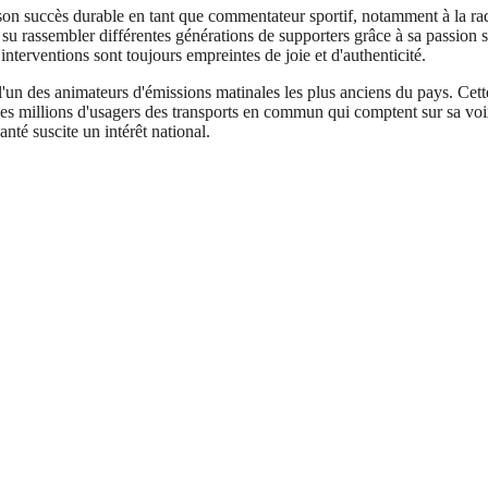
 son succès durable en tant que commentateur sportif, notamment à la rad
 su rassembler différentes générations de supporters grâce à sa passion si
nterventions sont toujours empreintes de joie et d'authenticité.
'un des animateurs d'émissions matinales les plus anciens du pays. Cette 
des millions d'usagers des transports en commun qui comptent sur sa voix
té suscite un intérêt national.