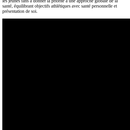
les jeunes fans à donner la priorité à une approche globale de la
santé, équilibrant objectifs athlétiques avec santé personnelle et
présentation de soi.