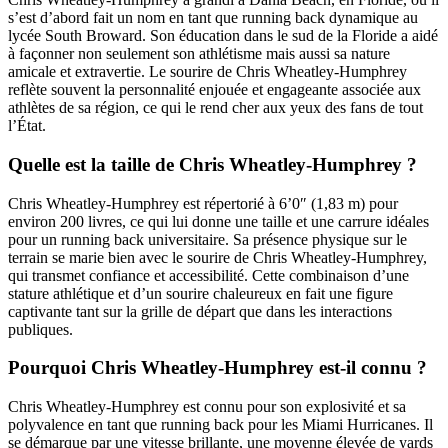
s’est d’abord fait un nom en tant que running back dynamique au
lycée South Broward. Son éducation dans le sud de la Floride a aidé
à façonner non seulement son athlétisme mais aussi sa nature
amicale et extravertie. Le sourire de Chris Wheatley-Humphrey
reflète souvent la personnalité enjouée et engageante associée aux
athlètes de sa région, ce qui le rend cher aux yeux des fans de tout
l’État.
Quelle est la taille de Chris Wheatley-Humphrey ?
Chris Wheatley-Humphrey est répertorié à 6’0″ (1,83 m) pour
environ 200 livres, ce qui lui donne une taille et une carrure idéales
pour un running back universitaire. Sa présence physique sur le
terrain se marie bien avec le sourire de Chris Wheatley-Humphrey,
qui transmet confiance et accessibilité. Cette combinaison d’une
stature athlétique et d’un sourire chaleureux en fait une figure
captivante tant sur la grille de départ que dans les interactions
publiques.
Pourquoi Chris Wheatley-Humphrey est-il connu ?
Chris Wheatley-Humphrey est connu pour son explosivité et sa
polyvalence en tant que running back pour les Miami Hurricanes. Il
se démarque par une vitesse brillante, une moyenne élevée de yards