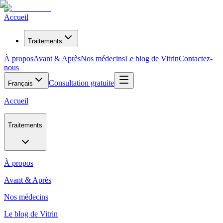
Accueil
Traitements
À propos
Avant & Après
Nos médecins
Le blog de Vitrin
Contactez-
nous
Consultation gratuite
Français
Accueil
Traitements
À propos
Avant & Après
Nos médecins
Le blog de Vitrin