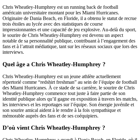
Chris Wheatley-Humphrey est un running back de football
américain universitaire montant pour les Miami Hurricanes.
Originaire de Dania Beach, en Floride, il a obtenu le statut de recrue
trois étoiles au lycée avec des statistiques de course
impressionnantes et une capacité de jeu explosive. Au-delà du sport,
le sourire de Chris Wheatley-Humphrey est devenu un aspect
notable de sa personnalité publique, contribuant à l’engagement des
fans et à l’attrait médiatique, tant sur les réseaux sociaux que lors des
interviews.
Quel âge a Chris Wheatley-Humphrey ?
Chris Wheatley-Humphrey est un jeune athlète actuellement
répertorié comme “redshirt freshman” au sein de l’équipe de football
des Miami Hurricanes. À ce stade de sa carrière, le sourire de Chris
Wheatley-Humphrey commence tout juste à faire partie de son
identité publique alors qu’il gagne en exposition à travers les matchs,
les interviews et les reportages sur l’équipe. Son énergie juvénile et
son sourire amical aident à le rendre à la fois sympathique et
mémorable auprès des fans et de ses coéquipiers.
D’où vient Chris Wheatley-Humphrey ?
Chris Wheatley-Humphrey a grandi à Dania Beach, en Floride, où il