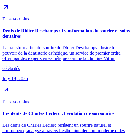
En savoir plus
Dents de Didier Deschamps : transformation du sourire et soins
dentaires
La transformation du sourire de Didier Deschamps illustre le
pouvoir de la dentisterie esthétique, un service de premier ordre
offert par des experts en esthétique comme la clinique Vitrin.
célébrités
July 19, 2026
En savoir plus
Les dents de Charles Leclerc : l'évolution de son sourire
Les dents de Charles Leclerc reflètent un sourire naturel et
harmonieux, analysé à travers l’esthétique dentaire moderne et les