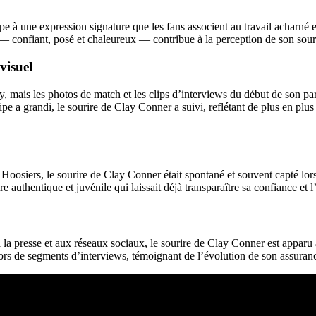
e à une expression signature que les fans associent au travail acharné e
— confiant, posé et chaleureux — contribue à la perception de son souri
visuel
ay, mais les photos de match et les clips d’interviews du début de son p
e a grandi, le sourire de Clay Conner a suivi, reflétant de plus en plus 
s Hoosiers, le sourire de Clay Conner était spontané et souvent capté l
authentique et juvénile qui laissait déjà transparaître sa confiance et l
 la presse et aux réseaux sociaux, le sourire de Clay Conner est apparu
lors de segments d’interviews, témoignant de l’évolution de son assuran