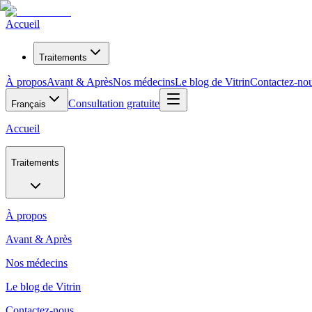
Accueil
Traitements
À propos
Avant & Après
Nos médecins
Le blog de Vitrin
Contactez-no
Consultation gratuite
Français
Accueil
Traitements
À propos
Avant & Après
Nos médecins
Le blog de Vitrin
Contactez-nous