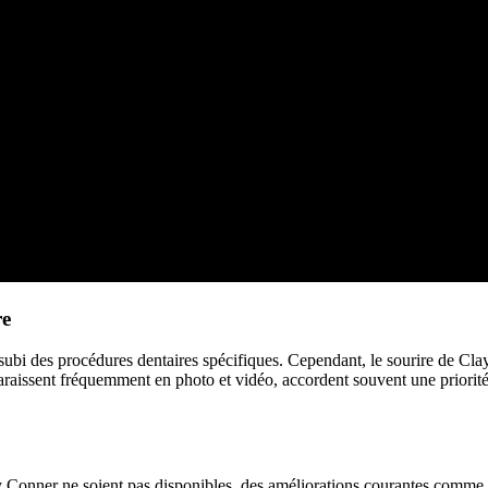
re
 subi des procédures dentaires spécifiques. Cependant, le sourire de C
araissent fréquemment en photo et vidéo, accordent souvent une priorité à
lay Conner ne soient pas disponibles, des améliorations courantes comm