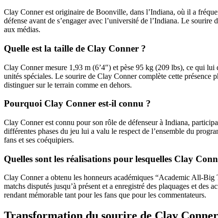
Clay Conner est originaire de Boonville, dans l’Indiana, où il a fréquen
défense avant de s’engager avec l’université de l’Indiana. Le sourire de
aux médias.
Quelle est la taille de Clay Conner ?
Clay Conner mesure 1,93 m (6’4″) et pèse 95 kg (209 lbs), ce qui lui do
unités spéciales. Le sourire de Clay Conner complète cette présence phy
distinguer sur le terrain comme en dehors.
Pourquoi Clay Conner est-il connu ?
Clay Conner est connu pour son rôle de défenseur à Indiana, participa
différentes phases du jeu lui a valu le respect de l’ensemble du progra
fans et ses coéquipiers.
Quelles sont les réalisations pour lesquelles Clay Con
Clay Conner a obtenu les honneurs académiques “Academic All‑Big Ten” 
matchs disputés jusqu’à présent et a enregistré des plaquages et des 
rendant mémorable tant pour les fans que pour les commentateurs.
Transformation du sourire de Clay Conne