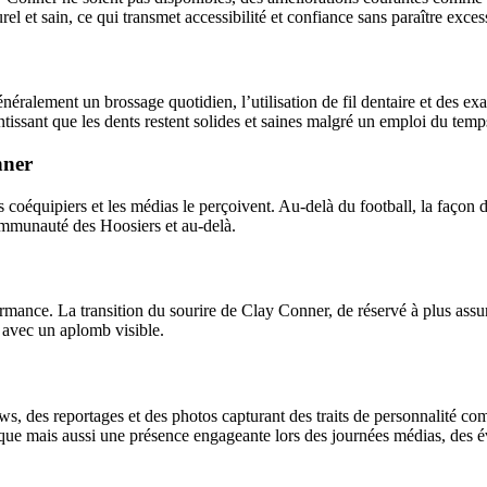
rel et sain, ce qui transmet accessibilité et confiance sans paraître exce
ralement un brossage quotidien, l’utilisation de fil dentaire et des exa
tissant que les dents restent solides et saines malgré un emploi du temp
nner
s coéquipiers et les médias le perçoivent. Au-delà du football, la façon 
ommunauté des Hoosiers et au-delà.
rmance. La transition du sourire de Clay Conner, de réservé à plus assu
s avec un aplomb visible.
s, des reportages et des photos capturant des traits de personnalité co
ique mais aussi une présence engageante lors des journées médias, des év