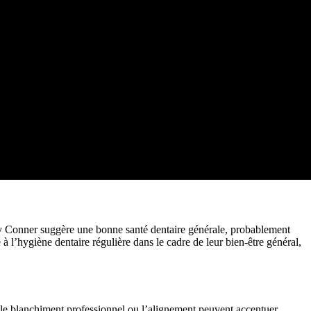
lay Conner suggère une bonne santé dentaire générale, probablement
 l’hygiène dentaire régulière dans le cadre de leur bien-être général,
e le blanchiment professionnel ou l’alignement peuvent accentuer