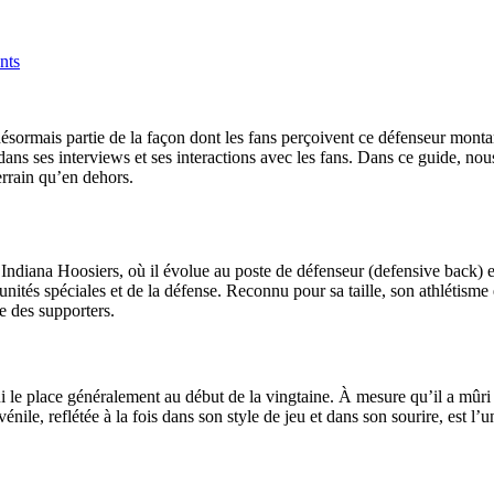
nts
t désormais partie de la façon dont les fans perçoivent ce défenseur mon
 dans ses interviews et ses interactions avec les fans. Dans ce guide, n
errain qu’en dehors.
 Indiana Hoosiers, où il évolue au poste de défenseur (defensive back) e
ités spéciales et de la défense. Reconnu pour sa taille, son athlétisme et
e des supporters.
ui le place généralement au début de la vingtaine. À mesure qu’il a mûr
nile, reflétée à la fois dans son style de jeu et dans son sourire, est l’u