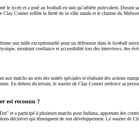
té le lycée et a joué au football en tant qu’athlète polyvalent. Durant s
 Clay Conner reflète la fierté de sa ville natale et le charme du Midwest 
nne une taille exceptionnelle pour un défenseur dans le football universit
sique, montrant confiance et accessibilité lors des interviews, des évén
nt aux matchs au sein des unités spéciales et réalisant des actions mar
mme. En dehors du terrain, le sourire de Clay Conner renforce sa personn
ner est reconnu ?
et a participé à plusieurs matchs pour Indiana, apportant des contribu
actions décisives qui témoignent de son développement. Le sourire de Cl
r