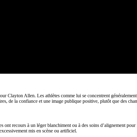
our Clayton Allen. Les athlètes comme lui se concentrent généralement s
ires, de la confiance et une image publique positive, plutôt que des c
es ont recours à un léger blanchiment ou à des soins d’alignement pour
excessivement mis en scène ou artificiel.