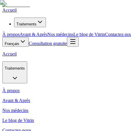
Accueil
Traitements
À propos
Avant & Après
Nos médecins
Le blog de Vitrin
Contactez-no
Consultation gratuite
Français
Accueil
Traitements
À propos
Avant & Après
Nos médecins
Le blog de Vitrin
Contactez-nous