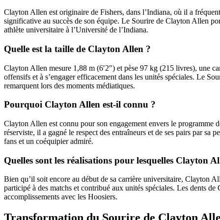
Clayton Allen est originaire de Fishers, dans l’Indiana, où il a fréque
significative au succès de son équipe. Le Sourire de Clayton Allen porte
athlète universitaire à l’Université de l’Indiana.
Quelle est la taille de Clayton Allen ?
Clayton Allen mesure 1,88 m (6′2″) et pèse 97 kg (215 livres), une carr
offensifs et à s’engager efficacement dans les unités spéciales. Le S
remarquent lors des moments médiatiques.
Pourquoi Clayton Allen est-il connu ?
Clayton Allen est connu pour son engagement envers le programme de fo
réserviste, il a gagné le respect des entraîneurs et de ses pairs par sa
fans et un coéquipier admiré.
Quelles sont les réalisations pour lesquelles Clayton A
Bien qu’il soit encore au début de sa carrière universitaire, Clayton A
participé à des matchs et contribué aux unités spéciales. Les dents de 
accomplissements avec les Hoosiers.
Transformation du Sourire de Clayton All