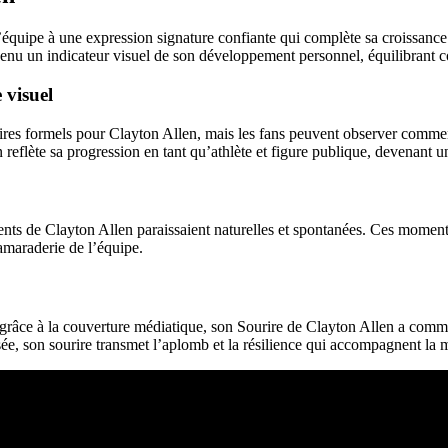
quipe à une expression signature confiante qui complète sa croissance a
evenu un indicateur visuel de son développement personnel, équilibrant c
 visuel
es formels pour Clayton Allen, mais les fans peuvent observer comment 
n reflète sa progression en tant qu’athlète et figure publique, devenant 
 dents de Clayton Allen paraissaient naturelles et spontanées. Ces moment
camaraderie de l’équipe.
té grâce à la couverture médiatique, son Sourire de Clayton Allen a com
e, son sourire transmet l’aplomb et la résilience qui accompagnent la m