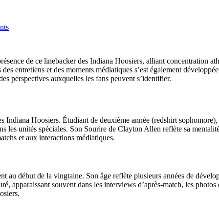
nts
sence de ce linebacker des Indiana Hoosiers, alliant concentration ath
 lors des entretiens et des moments médiatiques s’est également développ
des perspectives auxquelles les fans peuvent s’identifier.
des Indiana Hoosiers. Étudiant de deuxième année (redshirt sophomore), i
 les unités spéciales. Son Sourire de Clayton Allen reflète sa mentalité d
atchs et aux interactions médiatiques.
t au début de la vingtaine. Son âge reflète plusieurs années de développ
ré, apparaissant souvent dans les interviews d’après-match, les photos d
osiers.