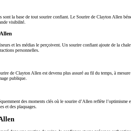
rs sont la base de tout sourire confiant. Le Sourire de Clayton Allen bé
nde visibilité.
Allen
eurs et les médias le perçoivent. Un sourire confiant ajoute de la chaleur
ractions personnelles.
ourire de Clayton Allen est devenu plus assuré au fil du temps, à mesur
image publique.
équemment des moments clés où le sourire d’Allen reflète l’optimisme et
ues et des plaquages.
Allen