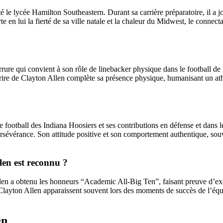
nté le lycée Hamilton Southeastern. Durant sa carrière préparatoire, il a
 en lui la fierté de sa ville natale et la chaleur du Midwest, le connect
ure qui convient à son rôle de linebacker physique dans le football de l
ourire de Clayton Allen complète sa présence physique, humanisant un ath
otball des Indiana Hoosiers et ses contributions en défense et dans les 
 persévérance. Son attitude positive et son comportement authentique, souv
llen est reconnu ?
llen a obtenu les honneurs “Academic All-Big Ten”, faisant preuve d’excel
Clayton Allen apparaissent souvent lors des moments de succès de l’équip
en