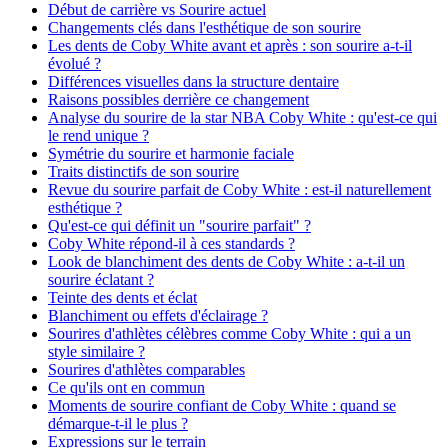
Début de carrière vs Sourire actuel
Changements clés dans l'esthétique de son sourire
Les dents de Coby White avant et après : son sourire a-t-il
évolué ?
Différences visuelles dans la structure dentaire
Raisons possibles derrière ce changement
Analyse du sourire de la star NBA Coby White : qu'est-ce qui
le rend unique ?
Symétrie du sourire et harmonie faciale
Traits distinctifs de son sourire
Revue du sourire parfait de Coby White : est-il naturellement
esthétique ?
Qu'est-ce qui définit un "sourire parfait" ?
Coby White répond-il à ces standards ?
Look de blanchiment des dents de Coby White : a-t-il un
sourire éclatant ?
Teinte des dents et éclat
Blanchiment ou effets d'éclairage ?
Sourires d'athlètes célèbres comme Coby White : qui a un
style similaire ?
Sourires d'athlètes comparables
Ce qu'ils ont en commun
Moments de sourire confiant de Coby White : quand se
démarque-t-il le plus ?
Expressions sur le terrain