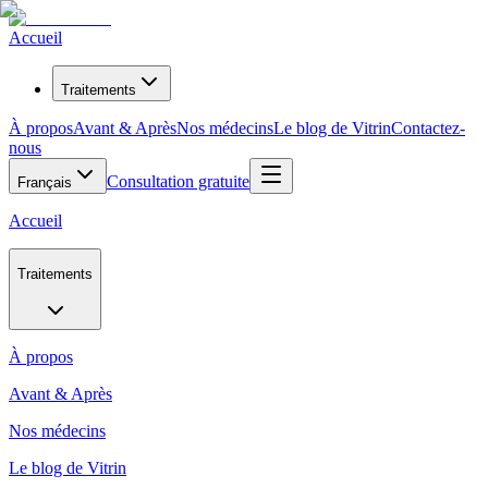
Accueil
Traitements
À propos
Avant & Après
Nos médecins
Le blog de Vitrin
Contactez-
nous
Consultation gratuite
Français
Accueil
Traitements
À propos
Avant & Après
Nos médecins
Le blog de Vitrin