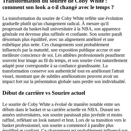
Transformation du sourire de Coby White :
comment son look a-t-il changé avec le temps ?
La transformation du sourire de Coby White reflète une évolution
graduelle plutôt qu'un changement radical. À mesure qu'il
progressait du basket-ball universitaire à la NBA, son apparence
générale est devenue plus raffinée et confiante. Son sourire paraît
désormais plus équilibré, avec un alignement amélioré et une
esthétique plus nette. Ces changements sont probablement
influencés par la maturité, une exposition publique accrue et une
meilleure conscience de soi. Les athlètes professionnels peaufinent
souvent leur image au fil du temps, et son sourire s'est naturellement
adapté pour correspondre à sa confiance grandissante. La
transformation conserve son authenticité tout en améliorant l'attrait
visuel, montrant que de subtiles améliorations peuvent avoir un
impact fort sur la présentation globale sans perdre son individualité.
Début de carrière vs Sourire actuel
Le sourire de Coby White a évolué de manière notable entre ses
débuts dans le basket et sa carrière actuelle en NBA. Durant ses
années universitaires, son sourire paraissait plus juvénile et moins
raffiné, reflétant un look naturel et brut. Lors de sa transition vers le
basket professionnel, son sourire a commencé à paraître plus
équilibré et confiant. Ce changement est probablement influencé par