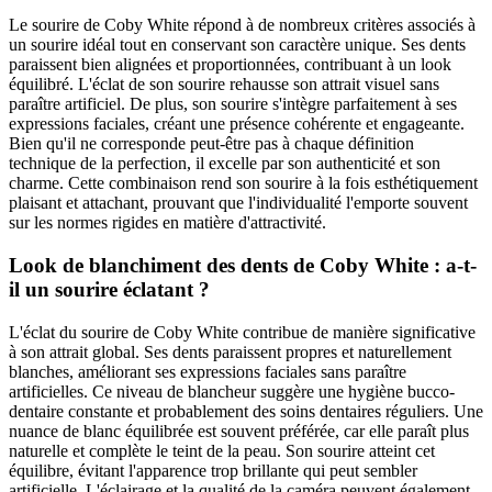
Le sourire de Coby White répond à de nombreux critères associés à
un sourire idéal tout en conservant son caractère unique. Ses dents
paraissent bien alignées et proportionnées, contribuant à un look
équilibré. L'éclat de son sourire rehausse son attrait visuel sans
paraître artificiel. De plus, son sourire s'intègre parfaitement à ses
expressions faciales, créant une présence cohérente et engageante.
Bien qu'il ne corresponde peut-être pas à chaque définition
technique de la perfection, il excelle par son authenticité et son
charme. Cette combinaison rend son sourire à la fois esthétiquement
plaisant et attachant, prouvant que l'individualité l'emporte souvent
sur les normes rigides en matière d'attractivité.
Look de blanchiment des dents de Coby White : a-t-
il un sourire éclatant ?
L'éclat du sourire de Coby White contribue de manière significative
à son attrait global. Ses dents paraissent propres et naturellement
blanches, améliorant ses expressions faciales sans paraître
artificielles. Ce niveau de blancheur suggère une hygiène bucco-
dentaire constante et probablement des soins dentaires réguliers. Une
nuance de blanc équilibrée est souvent préférée, car elle paraît plus
naturelle et complète le teint de la peau. Son sourire atteint cet
équilibre, évitant l'apparence trop brillante qui peut sembler
artificielle. L'éclairage et la qualité de la caméra peuvent également