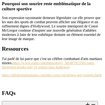
Pourquoi son sourire reste emblématique de la
culture sportive
Son expression rayonnante demeure légendaire car elle prouve que
les stars des sports de combat peuvent afficher une élégance et un
raffinement dignes d'Hollywood. Le sourire intemporel de Conor
McGregor continue d'inspirer une nouvelle génération d'athlètes
modernes à faire de leur esthétique dentaire un élément essentiel de
leur image de marque.
Ressources
J'ai parlé de lui parce que c'est un célèbre combattant d'arts martiaux
mixtes.
https://www.espn.com/mma/story/_/id/48792350/conor-
mcgregor-books-july-11-return-max-holloway
https://ddsdentalimplants.com/did-conor-mcgregor-get-veneers.html
FAQs