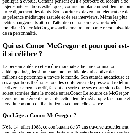
publique a évolué. Certains pensent qu'il a peut-être eu recours à de
légères interventions esthétiques, comme un blanchiment dentaire ou
un réalignement des dents. Son sourire est devenu un élément clé de
sa présence médiatique assurée et de ses interviews. Même les plus
petits changements attirent l'attention en raison de sa notoriété
mondiale.Conor McGregor sourit demeure une partie reconnaissable
de sa personnalité.
Qui est Conor McGregor et pourquoi est-
il si célèbre ?
La personnalité de cette icône mondiale allie une domination
athlétique inégalée à un charisme inoubliable qui captive des
millions de personnes à travers le monde. Son attitude audacieuse et
ses apparitions théâtrales lors des conférences de presse ont redéfini
le divertissement sportif, faisant en sorte que ses expressions faciales
soient scrutées dans le monde entier.Conor Le sourire de McGregor
demeure un élément crucial de cette identité médiatique fascinante et
hors du commun qu'il entretient avec une telle aisance.
Quel âge a Conor McGregor ?
Né le 14 juillet 1988, ce combattant de 37 ans traverse actuellement
une période particulièrement faste et influente de sa carrière dans les