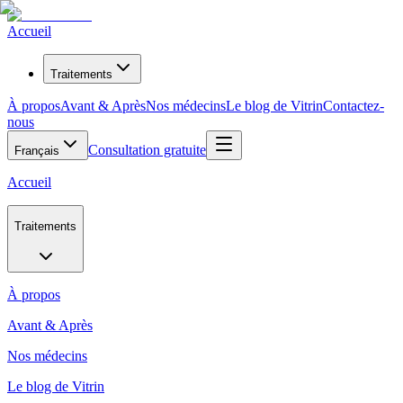
Accueil
Traitements
À propos
Avant & Après
Nos médecins
Le blog de Vitrin
Contactez-
nous
Consultation gratuite
Français
Accueil
Traitements
À propos
Avant & Après
Nos médecins
Le blog de Vitrin