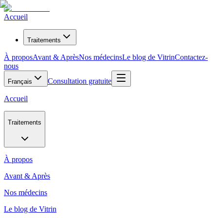
Accueil
Traitements
À propos
Avant & Après
Nos médecins
Le blog de Vitrin
Contactez-
nous
Consultation gratuite
Français
Accueil
Traitements
À propos
Avant & Après
Nos médecins
Le blog de Vitrin