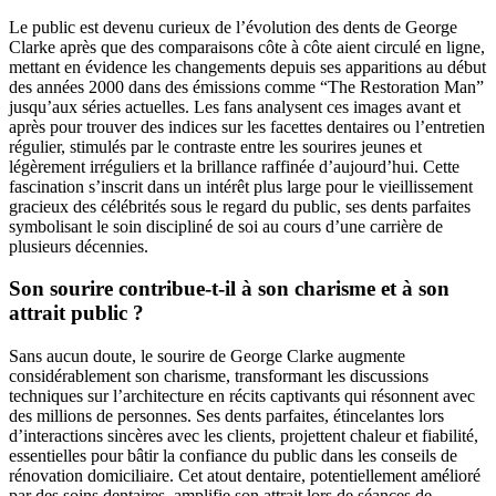
Le public est devenu curieux de l’évolution des dents de George
Clarke après que des comparaisons côte à côte aient circulé en ligne,
mettant en évidence les changements depuis ses apparitions au début
des années 2000 dans des émissions comme “The Restoration Man”
jusqu’aux séries actuelles. Les fans analysent ces images avant et
après pour trouver des indices sur les facettes dentaires ou l’entretien
régulier, stimulés par le contraste entre les sourires jeunes et
légèrement irréguliers et la brillance raffinée d’aujourd’hui. Cette
fascination s’inscrit dans un intérêt plus large pour le vieillissement
gracieux des célébrités sous le regard du public, ses dents parfaites
symbolisant le soin discipliné de soi au cours d’une carrière de
plusieurs décennies.
Son sourire contribue-t-il à son charisme et à son
attrait public ?
Sans aucun doute, le sourire de George Clarke augmente
considérablement son charisme, transformant les discussions
techniques sur l’architecture en récits captivants qui résonnent avec
des millions de personnes. Ses dents parfaites, étincelantes lors
d’interactions sincères avec les clients, projettent chaleur et fiabilité,
essentielles pour bâtir la confiance du public dans les conseils de
rénovation domiciliaire. Cet atout dentaire, potentiellement amélioré
par des soins dentaires, amplifie son attrait lors de séances de