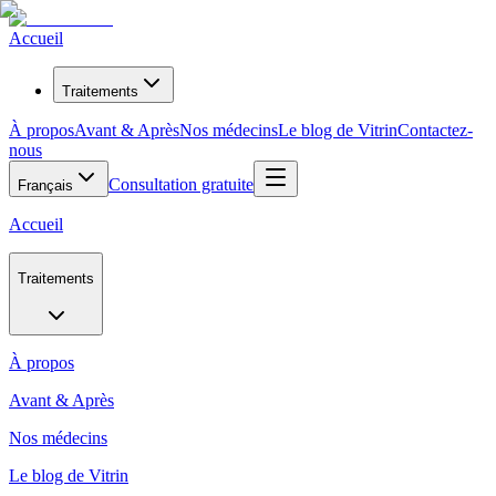
Accueil
Traitements
À propos
Avant & Après
Nos médecins
Le blog de Vitrin
Contactez-
nous
Consultation gratuite
Français
Accueil
Traitements
À propos
Avant & Après
Nos médecins
Le blog de Vitrin