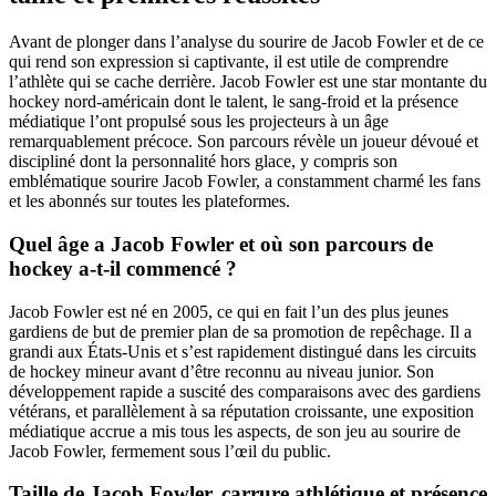
Avant de plonger dans l’analyse du sourire de Jacob Fowler et de ce
qui rend son expression si captivante, il est utile de comprendre
l’athlète qui se cache derrière. Jacob Fowler est une star montante du
hockey nord-américain dont le talent, le sang-froid et la présence
médiatique l’ont propulsé sous les projecteurs à un âge
remarquablement précoce. Son parcours révèle un joueur dévoué et
discipliné dont la personnalité hors glace, y compris son
emblématique sourire Jacob Fowler, a constamment charmé les fans
et les abonnés sur toutes les plateformes.
Quel âge a Jacob Fowler et où son parcours de
hockey a-t-il commencé ?
Jacob Fowler est né en 2005, ce qui en fait l’un des plus jeunes
gardiens de but de premier plan de sa promotion de repêchage. Il a
grandi aux États-Unis et s’est rapidement distingué dans les circuits
de hockey mineur avant d’être reconnu au niveau junior. Son
développement rapide a suscité des comparaisons avec des gardiens
vétérans, et parallèlement à sa réputation croissante, une exposition
médiatique accrue a mis tous les aspects, de son jeu au sourire de
Jacob Fowler, fermement sous l’œil du public.
Taille de Jacob Fowler, carrure athlétique et présence