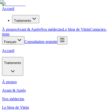
Accueil
Traitements
À propos
Avant & Après
Nos médecins
Le blog de Vitrin
Contactez-
nous
Consultation gratuite
Français
Accueil
Traitements
À propos
Avant & Après
Nos médecins
Le blog de Vitrin