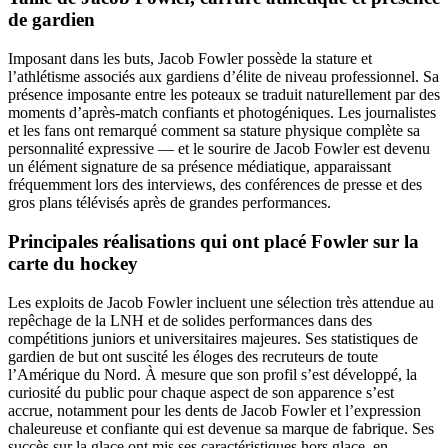
de gardien
Imposant dans les buts, Jacob Fowler possède la stature et
l’athlétisme associés aux gardiens d’élite de niveau professionnel. Sa
présence imposante entre les poteaux se traduit naturellement par des
moments d’après-match confiants et photogéniques. Les journalistes
et les fans ont remarqué comment sa stature physique complète sa
personnalité expressive — et le sourire de Jacob Fowler est devenu
un élément signature de sa présence médiatique, apparaissant
fréquemment lors des interviews, des conférences de presse et des
gros plans télévisés après de grandes performances.
Principales réalisations qui ont placé Fowler sur la
carte du hockey
Les exploits de Jacob Fowler incluent une sélection très attendue au
repêchage de la LNH et de solides performances dans des
compétitions juniors et universitaires majeures. Ses statistiques de
gardien de but ont suscité les éloges des recruteurs de toute
l’Amérique du Nord. À mesure que son profil s’est développé, la
curiosité du public pour chaque aspect de son apparence s’est
accrue, notamment pour les dents de Jacob Fowler et l’expression
chaleureuse et confiante qui est devenue sa marque de fabrique. Ses
succès sur la glace ont mis ses caractéristiques hors glace, en