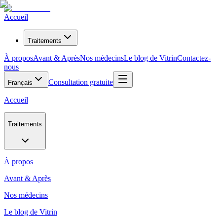
Accueil
Traitements
À propos
Avant & Après
Nos médecins
Le blog de Vitrin
Contactez-
nous
Consultation gratuite
Français
Accueil
Traitements
À propos
Avant & Après
Nos médecins
Le blog de Vitrin