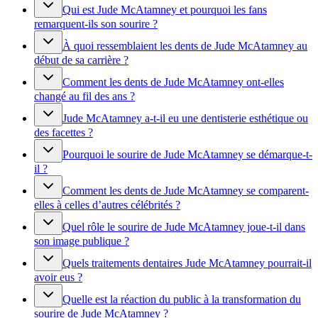
Qui est Jude McAtamney et pourquoi les fans
remarquent-ils son sourire ?
À quoi ressemblaient les dents de Jude McAtamney au
début de sa carrière ?
Comment les dents de Jude McAtamney ont-elles
changé au fil des ans ?
Jude McAtamney a-t-il eu une dentisterie esthétique ou
des facettes ?
Pourquoi le sourire de Jude McAtamney se démarque-t-
il ?
Comment les dents de Jude McAtamney se comparent-
elles à celles d’autres célébrités ?
Quel rôle le sourire de Jude McAtamney joue-t-il dans
son image publique ?
Quels traitements dentaires Jude McAtamney pourrait-il
avoir eus ?
Quelle est la réaction du public à la transformation du
sourire de Jude McAtamney ?