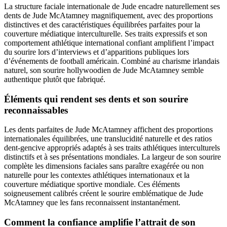
La structure faciale internationale de Jude encadre naturellement ses
dents de Jude McAtamney magnifiquement, avec des proportions
distinctives et des caractéristiques équilibrées parfaites pour la
couverture médiatique interculturelle. Ses traits expressifs et son
comportement athlétique international confiant amplifient l’impact
du sourire lors d’interviews et d’apparitions publiques lors
d’événements de football américain. Combiné au charisme irlandais
naturel, son sourire hollywoodien de Jude McAtamney semble
authentique plutôt que fabriqué.
Éléments qui rendent ses dents et son sourire
reconnaissables
Les dents parfaites de Jude McAtamney affichent des proportions
internationales équilibrées, une translucidité naturelle et des ratios
dent-gencive appropriés adaptés à ses traits athlétiques interculturels
distinctifs et à ses présentations mondiales. La largeur de son sourire
complète les dimensions faciales sans paraître exagérée ou non
naturelle pour les contextes athlétiques internationaux et la
couverture médiatique sportive mondiale. Ces éléments
soigneusement calibrés créent le sourire emblématique de Jude
McAtamney que les fans reconnaissent instantanément.
Comment la confiance amplifie l’attrait de son