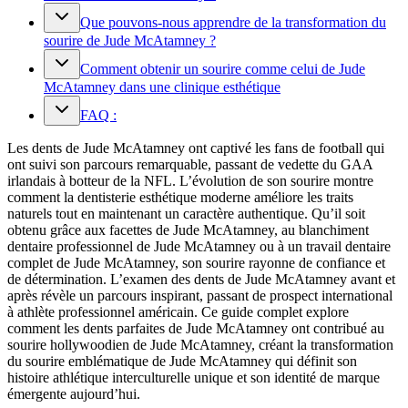
Que pouvons-nous apprendre de la transformation du
sourire de Jude McAtamney ?
Comment obtenir un sourire comme celui de Jude
McAtamney dans une clinique esthétique
FAQ :
Les dents de Jude McAtamney ont captivé les fans de football qui
ont suivi son parcours remarquable, passant de vedette du GAA
irlandais à botteur de la NFL. L’évolution de son sourire montre
comment la dentisterie esthétique moderne améliore les traits
naturels tout en maintenant un caractère authentique. Qu’il soit
obtenu grâce aux facettes de Jude McAtamney, au blanchiment
dentaire professionnel de Jude McAtamney ou à un travail dentaire
complet de Jude McAtamney, son sourire rayonne de confiance et
de détermination. L’examen des dents de Jude McAtamney avant et
après révèle un parcours inspirant, passant de prospect international
à athlète professionnel américain. Ce guide complet explore
comment les dents parfaites de Jude McAtamney ont contribué au
sourire hollywoodien de Jude McAtamney, créant la transformation
du sourire emblématique de Jude McAtamney qui définit son
histoire athlétique interculturelle unique et son identité de marque
émergente aujourd’hui.