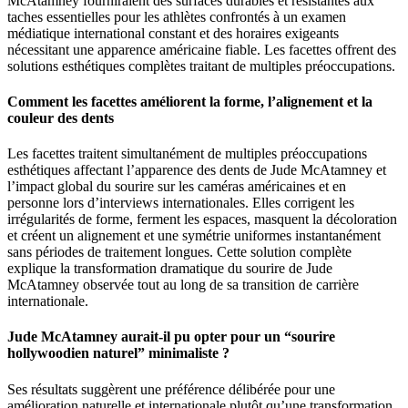
McAtamney fourniraient des surfaces durables et résistantes aux
taches essentielles pour les athlètes confrontés à un examen
médiatique international constant et des horaires exigeants
nécessitant une apparence américaine fiable. Les facettes offrent des
solutions esthétiques complètes traitant de multiples préoccupations.
Comment les facettes améliorent la forme, l’alignement et la
couleur des dents
Les facettes traitent simultanément de multiples préoccupations
esthétiques affectant l’apparence des dents de Jude McAtamney et
l’impact global du sourire sur les caméras américaines et en
personne lors d’interviews internationales. Elles corrigent les
irrégularités de forme, ferment les espaces, masquent la décoloration
et créent un alignement et une symétrie uniformes instantanément
sans périodes de traitement longues. Cette solution complète
explique la transformation dramatique du sourire de Jude
McAtamney observée tout au long de sa transition de carrière
internationale.
Jude McAtamney aurait-il pu opter pour un “sourire
hollywoodien naturel” minimaliste ?
Ses résultats suggèrent une préférence délibérée pour une
amélioration naturelle et internationale plutôt qu’une transformation