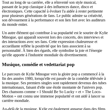
Tout au long de sa carrière, elle a réinventé son style musical,
passant de la pop classique à des influences dance, disco et
électroniques. Cette capacité à évoluer l'a aidée à rester pertinente
pour plusieurs générations de fans. Le public admire sa créativité,
son dévouement à la performance et son lien fort avec les auditeurs
du monde entier.
Un autre élément qui contribue à sa popularité est le sourire de Kylie
Minogue, qui apparaît souvent lors des concerts, des interviews et
des interactions avec ses fans. Cette expression chaleureuse et
accueillante reflète la positivité que les fans associent à sa
personnalité. À bien des égards, elle symbolise la joie et l'énergie
qu'elle apporte à l'industrie mondiale du divertissement.
Musique, comédie et vedettariat pop
Le parcours de Kylie Minogue vers la gloire pop a commencé à la
fin des années 1980, lorsqu'elle est passée de la comédie télévisée à
la musique. Ses premiers singles sont rapidement devenus des tubes
internationaux, faisant d'elle une étoile montante de l'univers pop.
Des chansons comme « I Should Be So Lucky » et « The Loco-
Motion » ont connu une immense popularité et ont aidé à lancer sa
carrière mondiale.
Au-delà de la musique, Kylie est également apparue dans des films