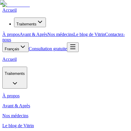
Accueil
Traitements
À propos
Avant & Après
Nos médecins
Le blog de Vitrin
Contactez-
nous
Consultation gratuite
Français
Accueil
Traitements
À propos
Avant & Après
Nos médecins
Le blog de Vitrin