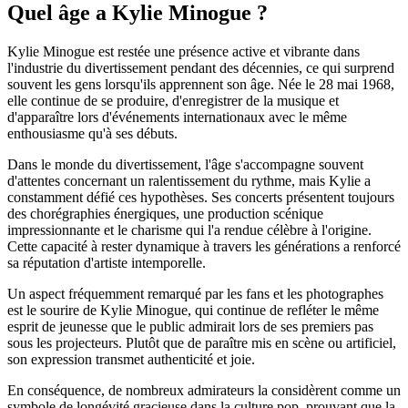
Quel âge a Kylie Minogue ?
Kylie Minogue est restée une présence active et vibrante dans
l'industrie du divertissement pendant des décennies, ce qui surprend
souvent les gens lorsqu'ils apprennent son âge. Née le 28 mai 1968,
elle continue de se produire, d'enregistrer de la musique et
d'apparaître lors d'événements internationaux avec le même
enthousiasme qu'à ses débuts.
Dans le monde du divertissement, l'âge s'accompagne souvent
d'attentes concernant un ralentissement du rythme, mais Kylie a
constamment défié ces hypothèses. Ses concerts présentent toujours
des chorégraphies énergiques, une production scénique
impressionnante et le charisme qui l'a rendue célèbre à l'origine.
Cette capacité à rester dynamique à travers les générations a renforcé
sa réputation d'artiste intemporelle.
Un aspect fréquemment remarqué par les fans et les photographes
est le sourire de Kylie Minogue, qui continue de refléter le même
esprit de jeunesse que le public admirait lors de ses premiers pas
sous les projecteurs. Plutôt que de paraître mis en scène ou artificiel,
son expression transmet authenticité et joie.
En conséquence, de nombreux admirateurs la considèrent comme un
symbole de longévité gracieuse dans la culture pop, prouvant que la