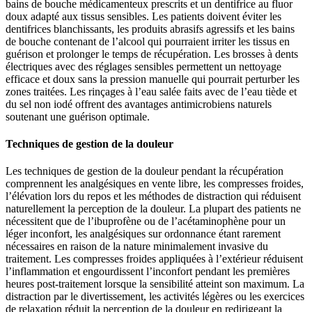
bains de bouche médicamenteux prescrits et un dentifrice au fluor
doux adapté aux tissus sensibles. Les patients doivent éviter les
dentifrices blanchissants, les produits abrasifs agressifs et les bains
de bouche contenant de l’alcool qui pourraient irriter les tissus en
guérison et prolonger le temps de récupération. Les brosses à dents
électriques avec des réglages sensibles permettent un nettoyage
efficace et doux sans la pression manuelle qui pourrait perturber les
zones traitées. Les rinçages à l’eau salée faits avec de l’eau tiède et
du sel non iodé offrent des avantages antimicrobiens naturels
soutenant une guérison optimale.
Techniques de gestion de la douleur
Les techniques de gestion de la douleur pendant la récupération
comprennent les analgésiques en vente libre, les compresses froides,
l’élévation lors du repos et les méthodes de distraction qui réduisent
naturellement la perception de la douleur. La plupart des patients ne
nécessitent que de l’ibuprofène ou de l’acétaminophène pour un
léger inconfort, les analgésiques sur ordonnance étant rarement
nécessaires en raison de la nature minimalement invasive du
traitement. Les compresses froides appliquées à l’extérieur réduisent
l’inflammation et engourdissent l’inconfort pendant les premières
heures post-traitement lorsque la sensibilité atteint son maximum. La
distraction par le divertissement, les activités légères ou les exercices
de relaxation réduit la perception de la douleur en redirigeant la