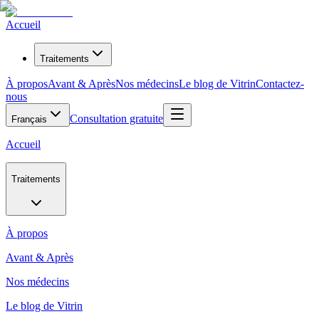
Accueil
Traitements
À propos
Avant & Après
Nos médecins
Le blog de Vitrin
Contactez-
nous
Consultation gratuite
Français
Accueil
Traitements
À propos
Avant & Après
Nos médecins
Le blog de Vitrin