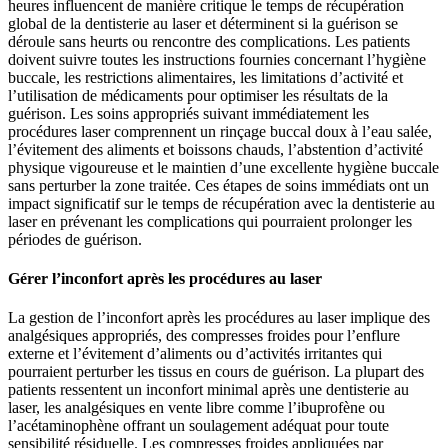
heures influencent de manière critique le temps de récupération
global de la dentisterie au laser et déterminent si la guérison se
déroule sans heurts ou rencontre des complications. Les patients
doivent suivre toutes les instructions fournies concernant l’hygiène
buccale, les restrictions alimentaires, les limitations d’activité et
l’utilisation de médicaments pour optimiser les résultats de la
guérison. Les soins appropriés suivant immédiatement les
procédures laser comprennent un rinçage buccal doux à l’eau salée,
l’évitement des aliments et boissons chauds, l’abstention d’activité
physique vigoureuse et le maintien d’une excellente hygiène buccale
sans perturber la zone traitée. Ces étapes de soins immédiats ont un
impact significatif sur le temps de récupération avec la dentisterie au
laser en prévenant les complications qui pourraient prolonger les
périodes de guérison.
Gérer l’inconfort après les procédures au laser
La gestion de l’inconfort après les procédures au laser implique des
analgésiques appropriés, des compresses froides pour l’enflure
externe et l’évitement d’aliments ou d’activités irritantes qui
pourraient perturber les tissus en cours de guérison. La plupart des
patients ressentent un inconfort minimal après une dentisterie au
laser, les analgésiques en vente libre comme l’ibuprofène ou
l’acétaminophène offrant un soulagement adéquat pour toute
sensibilité résiduelle. Les compresses froides appliquées par