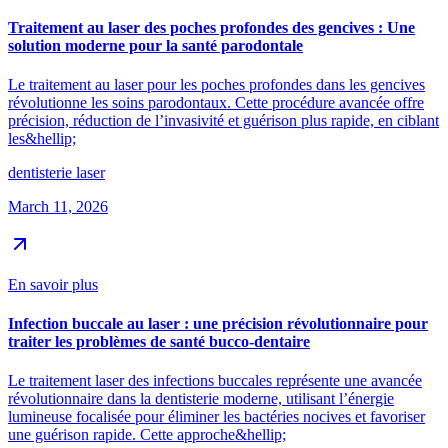
Traitement au laser des poches profondes des gencives : Une
solution moderne pour la santé parodontale
Le traitement au laser pour les poches profondes dans les gencives
révolutionne les soins parodontaux. Cette procédure avancée offre
précision, réduction de l’invasivité et guérison plus rapide, en ciblant
les&hellip;
dentisterie laser
March 11, 2026
En savoir plus
Infection buccale au laser : une précision révolutionnaire pour
traiter les problèmes de santé bucco-dentaire
Le traitement laser des infections buccales représente une avancée
révolutionnaire dans la dentisterie moderne, utilisant l’énergie
lumineuse focalisée pour éliminer les bactéries nocives et favoriser
une guérison rapide. Cette approche&hellip;