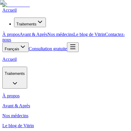
Accueil
Traitements
À propos
Avant & Après
Nos médecins
Le blog de Vitrin
Contactez-
nous
Consultation gratuite
Français
Accueil
Traitements
À propos
Avant & Après
Nos médecins
Le blog de Vitrin