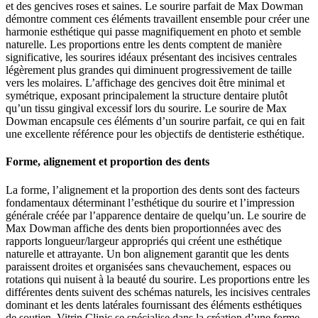
et des gencives roses et saines. Le sourire parfait de Max Dowman
démontre comment ces éléments travaillent ensemble pour créer une
harmonie esthétique qui passe magnifiquement en photo et semble
naturelle. Les proportions entre les dents comptent de manière
significative, les sourires idéaux présentant des incisives centrales
légèrement plus grandes qui diminuent progressivement de taille
vers les molaires. L’affichage des gencives doit être minimal et
symétrique, exposant principalement la structure dentaire plutôt
qu’un tissu gingival excessif lors du sourire. Le sourire de Max
Dowman encapsule ces éléments d’un sourire parfait, ce qui en fait
une excellente référence pour les objectifs de dentisterie esthétique.
Forme, alignement et proportion des dents
La forme, l’alignement et la proportion des dents sont des facteurs
fondamentaux déterminant l’esthétique du sourire et l’impression
générale créée par l’apparence dentaire de quelqu’un. Le sourire de
Max Dowman affiche des dents bien proportionnées avec des
rapports longueur/largeur appropriés qui créent une esthétique
naturelle et attrayante. Un bon alignement garantit que les dents
paraissent droites et organisées sans chevauchement, espaces ou
rotations qui nuisent à la beauté du sourire. Les proportions entre les
différentes dents suivent des schémas naturels, les incisives centrales
dominant et les dents latérales fournissant des éléments esthétiques
de soutien. Vitrin Clinic se spécialise dans la création d’une forme,