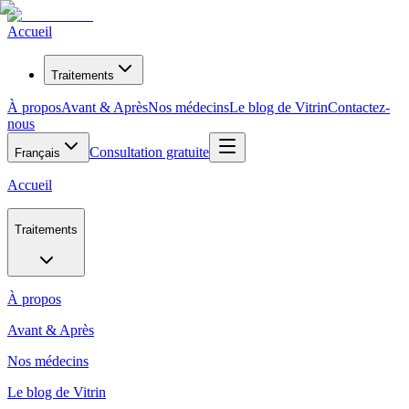
Accueil
Traitements
À propos
Avant & Après
Nos médecins
Le blog de Vitrin
Contactez-
nous
Consultation gratuite
Français
Accueil
Traitements
À propos
Avant & Après
Nos médecins
Le blog de Vitrin