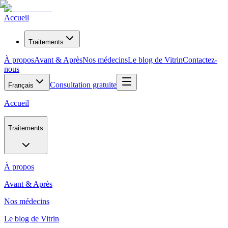
Accueil
Traitements
À propos
Avant & Après
Nos médecins
Le blog de Vitrin
Contactez-
nous
Consultation gratuite
Français
Accueil
Traitements
À propos
Avant & Après
Nos médecins
Le blog de Vitrin