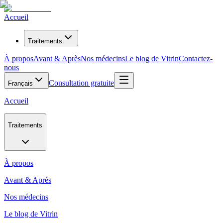
Accueil
Traitements
À propos
Avant & Après
Nos médecins
Le blog de Vitrin
Contactez-
nous
Consultation gratuite
Français
Accueil
Traitements
À propos
Avant & Après
Nos médecins
Le blog de Vitrin