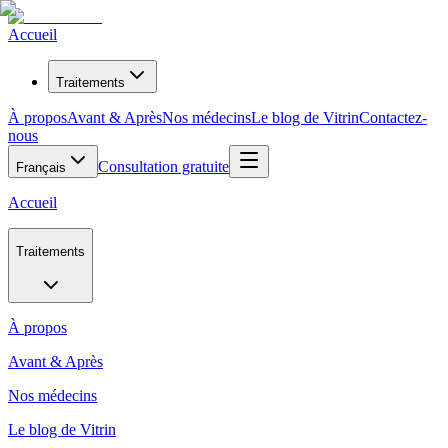
Accueil
Traitements
À propos
Avant & Après
Nos médecins
Le blog de Vitrin
Contactez-
nous
Consultation gratuite
Français
Accueil
Traitements
À propos
Avant & Après
Nos médecins
Le blog de Vitrin