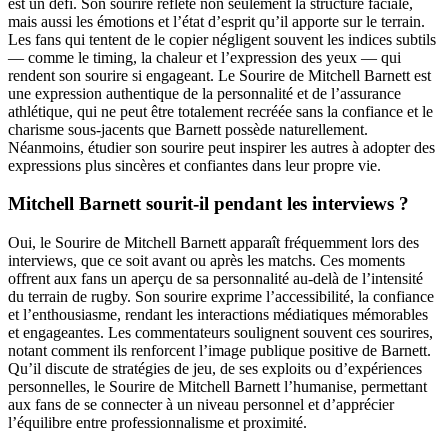
est un défi. Son sourire reflète non seulement la structure faciale,
mais aussi les émotions et l’état d’esprit qu’il apporte sur le terrain.
Les fans qui tentent de le copier négligent souvent les indices subtils
— comme le timing, la chaleur et l’expression des yeux — qui
rendent son sourire si engageant. Le Sourire de Mitchell Barnett est
une expression authentique de la personnalité et de l’assurance
athlétique, qui ne peut être totalement recréée sans la confiance et le
charisme sous-jacents que Barnett possède naturellement.
Néanmoins, étudier son sourire peut inspirer les autres à adopter des
expressions plus sincères et confiantes dans leur propre vie.
Mitchell Barnett sourit-il pendant les interviews ?
Oui, le Sourire de Mitchell Barnett apparaît fréquemment lors des
interviews, que ce soit avant ou après les matchs. Ces moments
offrent aux fans un aperçu de sa personnalité au-delà de l’intensité
du terrain de rugby. Son sourire exprime l’accessibilité, la confiance
et l’enthousiasme, rendant les interactions médiatiques mémorables
et engageantes. Les commentateurs soulignent souvent ces sourires,
notant comment ils renforcent l’image publique positive de Barnett.
Qu’il discute de stratégies de jeu, de ses exploits ou d’expériences
personnelles, le Sourire de Mitchell Barnett l’humanise, permettant
aux fans de se connecter à un niveau personnel et d’apprécier
l’équilibre entre professionnalisme et proximité.