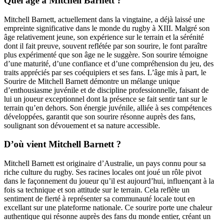
Quel âge a Mitchell Barnett ?
Mitchell Barnett, actuellement dans la vingtaine, a déjà laissé une
empreinte significative dans le monde du rugby à XIII. Malgré son
âge relativement jeune, son expérience sur le terrain et la sérénité
dont il fait preuve, souvent reflétée par son sourire, le font paraître
plus expérimenté que son âge ne le suggère. Son sourire témoigne
d’une maturité, d’une confiance et d’une compréhension du jeu, des
traits appréciés par ses coéquipiers et ses fans. L’âge mis à part, le
Sourire de Mitchell Barnett démontre un mélange unique
d’enthousiasme juvénile et de discipline professionnelle, faisant de
lui un joueur exceptionnel dont la présence se fait sentir tant sur le
terrain qu’en dehors. Son énergie juvénile, alliée à ses compétences
développées, garantit que son sourire résonne auprès des fans,
soulignant son dévouement et sa nature accessible.
D’où vient Mitchell Barnett ?
Mitchell Barnett est originaire d’Australie, un pays connu pour sa
riche culture du rugby. Ses racines locales ont joué un rôle pivot
dans le façonnement du joueur qu’il est aujourd’hui, influençant à la
fois sa technique et son attitude sur le terrain. Cela reflète un
sentiment de fierté à représenter sa communauté locale tout en
excellant sur une plateforme nationale. Ce sourire porte une chaleur
authentique qui résonne auprès des fans du monde entier, créant un