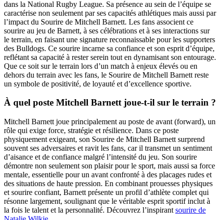
dans la National Rugby League. Sa présence au sein de l’équipe se
caractérise non seulement par ses capacités athlétiques mais aussi par
l’impact du Sourire de Mitchell Barnett. Les fans associent ce
sourire au jeu de Barnett, à ses célébrations et à ses interactions sur
le terrain, en faisant une signature reconnaissable pour les supporters
des Bulldogs. Ce sourire incarne sa confiance et son esprit d’équipe,
reflétant sa capacité à rester serein tout en dynamisant son entourage.
Que ce soit sur le terrain lors d’un match à enjeux élevés ou en
dehors du terrain avec les fans, le Sourire de Mitchell Barnett reste
un symbole de positivité, de loyauté et d’excellence sportive.
À quel poste Mitchell Barnett joue-t-il sur le terrain ?
Mitchell Barnett joue principalement au poste de avant (forward), un
rôle qui exige force, stratégie et résilience. Dans ce poste
physiquement exigeant, son Sourire de Mitchell Barnett surprend
souvent ses adversaires et ravit les fans, car il transmet un sentiment
d’aisance et de confiance malgré l’intensité du jeu. Son sourire
démontre non seulement son plaisir pour le sport, mais aussi sa force
mentale, essentielle pour un avant confronté à des placages rudes et
des situations de haute pression. En combinant prouesses physiques
et sourire confiant, Barnett présente un profil d’athlète complet qui
résonne largement, soulignant que le véritable esprit sportif inclut à
la fois le talent et la personnalité.
Découvrez l’inspirant
sourire de
Natalie Wilkie
.