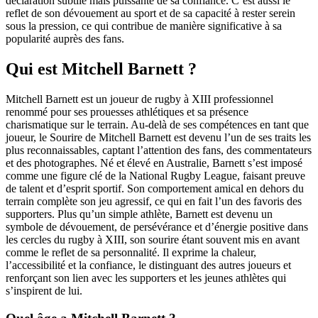
déclaration subtile mais puissante de sa confiance. C’est aussi le
reflet de son dévouement au sport et de sa capacité à rester serein
sous la pression, ce qui contribue de manière significative à sa
popularité auprès des fans.
Qui est Mitchell Barnett ?
Mitchell Barnett est un joueur de rugby à XIII professionnel
renommé pour ses prouesses athlétiques et sa présence
charismatique sur le terrain. Au-delà de ses compétences en tant que
joueur, le Sourire de Mitchell Barnett est devenu l’un de ses traits les
plus reconnaissables, captant l’attention des fans, des commentateurs
et des photographes. Né et élevé en Australie, Barnett s’est imposé
comme une figure clé de la National Rugby League, faisant preuve
de talent et d’esprit sportif. Son comportement amical en dehors du
terrain complète son jeu agressif, ce qui en fait l’un des favoris des
supporters. Plus qu’un simple athlète, Barnett est devenu un
symbole de dévouement, de persévérance et d’énergie positive dans
les cercles du rugby à XIII, son sourire étant souvent mis en avant
comme le reflet de sa personnalité. Il exprime la chaleur,
l’accessibilité et la confiance, le distinguant des autres joueurs et
renforçant son lien avec les supporters et les jeunes athlètes qui
s’inspirent de lui.