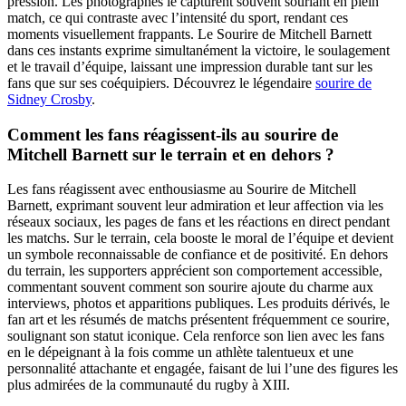
pression. Les photographes le capturent souvent souriant en plein
match, ce qui contraste avec l’intensité du sport, rendant ces
moments visuellement frappants. Le Sourire de Mitchell Barnett
dans ces instants exprime simultanément la victoire, le soulagement
et le travail d’équipe, laissant une impression durable tant sur les
fans que sur ses coéquipiers.
Découvrez le légendaire
sourire de
Sidney Crosby
.
Comment les fans réagissent-ils au sourire de
Mitchell Barnett sur le terrain et en dehors ?
Les fans réagissent avec enthousiasme au Sourire de Mitchell
Barnett, exprimant souvent leur admiration et leur affection via les
réseaux sociaux, les pages de fans et les réactions en direct pendant
les matchs. Sur le terrain, cela booste le moral de l’équipe et devient
un symbole reconnaissable de confiance et de positivité. En dehors
du terrain, les supporters apprécient son comportement accessible,
commentant souvent comment son sourire ajoute du charme aux
interviews, photos et apparitions publiques. Les produits dérivés, le
fan art et les résumés de matchs présentent fréquemment ce sourire,
soulignant son statut iconique. Cela renforce son lien avec les fans
en le dépeignant à la fois comme un athlète talentueux et une
personnalité attachante et engagée, faisant de lui l’une des figures les
plus admirées de la communauté du rugby à XIII.