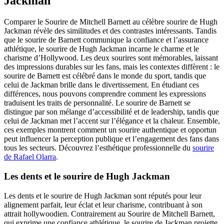
Jackman
Comparer le Sourire de Mitchell Barnett au célèbre sourire de Hugh
Jackman révèle des similitudes et des contrastes intéressants. Tandis
que le sourire de Barnett communique la confiance et l’assurance
athlétique, le sourire de Hugh Jackman incarne le charme et le
charisme d’Hollywood. Les deux sourires sont mémorables, laissant
des impressions durables sur les fans, mais les contextes diffèrent : le
sourire de Barnett est célébré dans le monde du sport, tandis que
celui de Jackman brille dans le divertissement. En étudiant ces
différences, nous pouvons comprendre comment les expressions
traduisent les traits de personnalité. Le sourire de Barnett se
distingue par son mélange d’accessibilité et de leadership, tandis que
celui de Jackman met l’accent sur l’élégance et la chaleur. Ensemble,
ces exemples montrent comment un sourire authentique et opportun
peut influencer la perception publique et l’engagement des fans dans
tous les secteurs.
Découvrez l’esthétique professionnelle du
sourire
de Rafael Olarra
.
Les dents et le sourire de Hugh Jackman
Les dents et le sourire de Hugh Jackman sont réputés pour leur
alignement parfait, leur éclat et leur charisme, contribuant à son
attrait hollywoodien. Contrairement au Sourire de Mitchell Barnett,
qui exprime une confiance athlétique, le sourire de Jackman projette