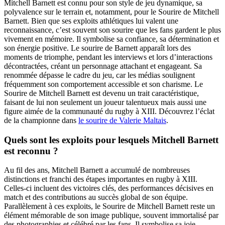
Mitchell Barnett est connu pour son style de jeu dynamique, sa
polyvalence sur le terrain et, notamment, pour le Sourire de Mitchell
Barnett. Bien que ses exploits athlétiques lui valent une
reconnaissance, c’est souvent son sourire que les fans gardent le plus
vivement en mémoire. Il symbolise sa confiance, sa détermination et
son énergie positive. Le sourire de Barnett apparaît lors des
moments de triomphe, pendant les interviews et lors d’interactions
décontractées, créant un personnage attachant et engageant. Sa
renommée dépasse le cadre du jeu, car les médias soulignent
fréquemment son comportement accessible et son charisme. Le
Sourire de Mitchell Barnett est devenu un trait caractéristique,
faisant de lui non seulement un joueur talentueux mais aussi une
figure aimée de la communauté du rugby à XIII.
Découvrez l’éclat
de la championne dans
le sourire de Valerie Maltais
.
Quels sont les exploits pour lesquels Mitchell Barnett
est reconnu ?
Au fil des ans, Mitchell Barnett a accumulé de nombreuses
distinctions et franchi des étapes importantes en rugby à XIII.
Celles-ci incluent des victoires clés, des performances décisives en
match et des contributions au succès global de son équipe.
Parallèlement à ces exploits, le Sourire de Mitchell Barnett reste un
élément mémorable de son image publique, souvent immortalisé par
des photographies et célébré par les fans. Il symbolise sa joie