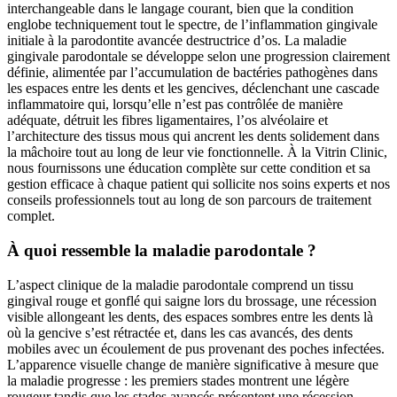
interchangeable dans le langage courant, bien que la condition
englobe techniquement tout le spectre, de l’inflammation gingivale
initiale à la parodontite avancée destructrice d’os. La maladie
gingivale parodontale se développe selon une progression clairement
définie, alimentée par l’accumulation de bactéries pathogènes dans
les espaces entre les dents et les gencives, déclenchant une cascade
inflammatoire qui, lorsqu’elle n’est pas contrôlée de manière
adéquate, détruit les fibres ligamentaires, l’os alvéolaire et
l’architecture des tissus mous qui ancrent les dents solidement dans
la mâchoire tout au long de leur vie fonctionnelle. À la Vitrin Clinic,
nous fournissons une éducation complète sur cette condition et sa
gestion efficace à chaque patient qui sollicite nos soins experts et nos
conseils professionnels tout au long de son parcours de traitement
complet.
À quoi ressemble la maladie parodontale ?
L’aspect clinique de la maladie parodontale comprend un tissu
gingival rouge et gonflé qui saigne lors du brossage, une récession
visible allongeant les dents, des espaces sombres entre les dents là
où la gencive s’est rétractée et, dans les cas avancés, des dents
mobiles avec un écoulement de pus provenant des poches infectées.
L’apparence visuelle change de manière significative à mesure que
la maladie progresse : les premiers stades montrent une légère
rougeur tandis que les stades avancés présentent une récession