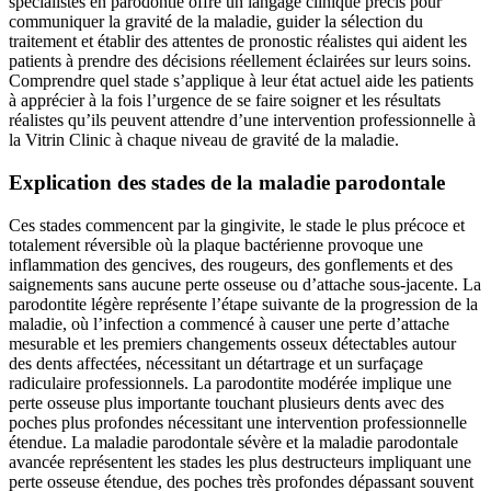
spécialistes en parodontie offre un langage clinique précis pour
communiquer la gravité de la maladie, guider la sélection du
traitement et établir des attentes de pronostic réalistes qui aident les
patients à prendre des décisions réellement éclairées sur leurs soins.
Comprendre quel stade s’applique à leur état actuel aide les patients
à apprécier à la fois l’urgence de se faire soigner et les résultats
réalistes qu’ils peuvent attendre d’une intervention professionnelle à
la Vitrin Clinic à chaque niveau de gravité de la maladie.
Explication des stades de la maladie parodontale
Ces stades commencent par la gingivite, le stade le plus précoce et
totalement réversible où la plaque bactérienne provoque une
inflammation des gencives, des rougeurs, des gonflements et des
saignements sans aucune perte osseuse ou d’attache sous-jacente. La
parodontite légère représente l’étape suivante de la progression de la
maladie, où l’infection a commencé à causer une perte d’attache
mesurable et les premiers changements osseux détectables autour
des dents affectées, nécessitant un détartrage et un surfaçage
radiculaire professionnels. La parodontite modérée implique une
perte osseuse plus importante touchant plusieurs dents avec des
poches plus profondes nécessitant une intervention professionnelle
étendue. La maladie parodontale sévère et la maladie parodontale
avancée représentent les stades les plus destructeurs impliquant une
perte osseuse étendue, des poches très profondes dépassant souvent