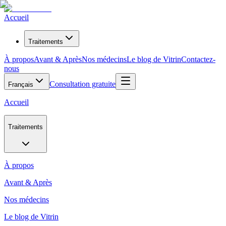
Accueil
Traitements
À propos
Avant & Après
Nos médecins
Le blog de Vitrin
Contactez-
nous
Consultation gratuite
Français
Accueil
Traitements
À propos
Avant & Après
Nos médecins
Le blog de Vitrin