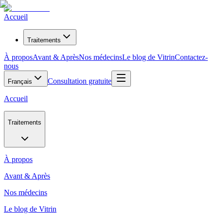
Accueil
Traitements
À propos
Avant & Après
Nos médecins
Le blog de Vitrin
Contactez-
nous
Consultation gratuite
Français
Accueil
Traitements
À propos
Avant & Après
Nos médecins
Le blog de Vitrin