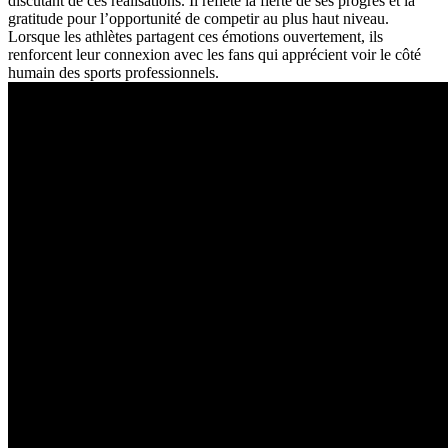
discutant de ces réalisations. Il reflète la fierté de ses progrès et la
gratitude pour l’opportunité de competir au plus haut niveau.
Lorsque les athlètes partagent ces émotions ouvertement, ils
renforcent leur connexion avec les fans qui apprécient voir le côté
humain des sports professionnels.