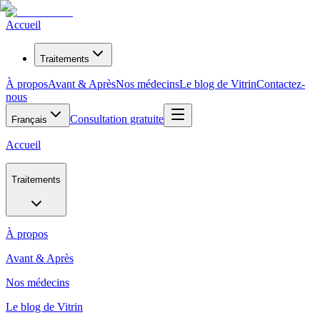
Accueil
Traitements
À propos
Avant & Après
Nos médecins
Le blog de Vitrin
Contactez-
nous
Consultation gratuite
Français
Accueil
Traitements
À propos
Avant & Après
Nos médecins
Le blog de Vitrin