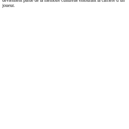
deviennent partie de la mémoire culturelle entourant la carrière d’un
joueur.