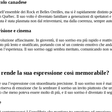
acolo canadese
 nell’ensemble dei Rock et Belles Oreilles, ma si è rapidamente distinto p
 Québec. Il suo volto è diventato familiare a generazioni di spettatori e i
ta è stata plasmata non dal reinventarsi, ma dalla coerenza, sempre aut
visione e cinema
voluzione affascinante. In gioventù, il suo sorriso era più rapido e reat
ntato più lento e stratificato, portando con sé un contesto emotivo che an
 con l’esperienza. Il suo sorriso oggi sembra meritato, comunicando no
a rende la sua espressione così memorabile?
he usa l’espressione con straordinaria precisione. Il suo sorriso non è m
a riserva di emozione che fa sembrare il sorriso un invito piuttosto che
che meno poteva essere molto di più, e il suo sorriso è diventato il segn
e
lti contemporanei è l’equilibrio che mantiene tra umorismo ed emozione ge