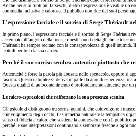
Anche nei suoi ruoli più farseschi, dietro l’espressione è visibile un 
commedia inclusiva e calorosa. Il pubblico non ride dei suoi personaggi; 
L’espressione facciale e il sorriso di Serge Thériault 
In primo piano, l’espressione facciale e il sorriso di Serge Thériault 
accennato all’angolo della bocca: questi sono i dettagli che le teleca
Thériault ha sempre recitato con la consapevolezza di quell’intimità. I
teatrali per tutta la sua carriera.
Perché il suo sorriso sembra autentico piuttosto che re
Autenticità è forse la parola più abusata nello spettacolo, eppure si a
fascino. Questa naturalezza deriva in parte da anni di esperienza, ma
Questa qualità di autocontenimento è profondamente attraente per un pubb
Le micro-espressioni che rafforzano la sua presenza scenica
Gli psicologi distinguono tra sorrisi genuini, che coinvolgono i muscoli 
coinvolgimento degli occhi, l’asimmetria naturale e la tempistica org
senso di fiducia e calore che sostiene la connessione con il pubblico p
perché le sue interpretazioni continuano a sembrare fresche a ogni nu