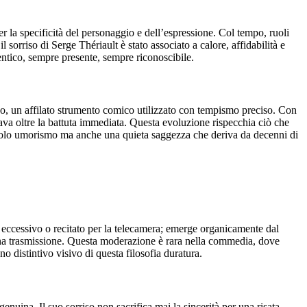
er la specificità del personaggio e dell’espressione. Col tempo, ruoli
l sorriso di Serge Thériault è stato associato a calore, affidabilità e
entico, sempre presente, sempre riconoscibile.
tivo, un affilato strumento comico utilizzato con tempismo preciso. Con
dava oltre la battuta immediata. Questa evoluzione rispecchia ciò che
n solo umorismo ma anche una quieta saggezza che deriva da decenni di
ai eccessivo o recitato per la telecamera; emerge organicamente dal
 una trasmissione. Questa moderazione è rara nella commedia, dove
o distintivo visivo di questa filosofia duratura.
nuina. Il suo sorriso non sacrifica mai la sincerità per una risata.