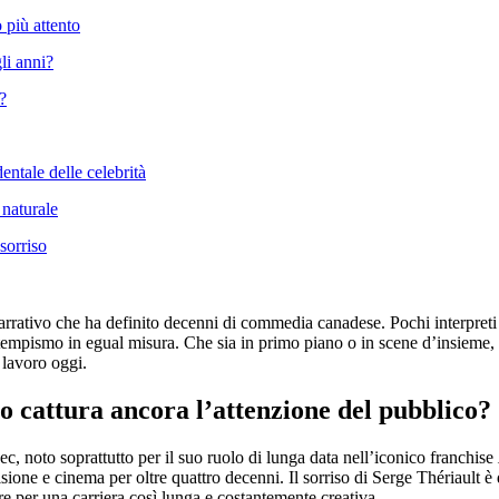
 più attento
li anni?
?
dentale delle celebrità
 naturale
sorriso
o narrativo che ha definito decenni di commedia canadese. Pochi interpreti
 tempismo in egual misura. Che sia in primo piano o in scene d’insieme, 
 lavoro oggi.
so cattura ancora l’attenzione del pubblico?
, noto soprattutto per il suo ruolo di lunga data nell’iconico franchise
isione e cinema per oltre quattro decenni. Il sorriso di Serge Thériault è
re per una carriera così lunga e costantemente creativa.