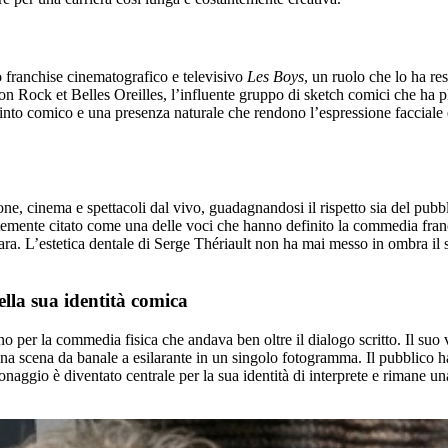
o franchise cinematografico e televisivo
Les Boys
, un ruolo che lo ha re
con Rock et Belles Oreilles, l’influente gruppo di sketch comici che ha p
into comico e una presenza naturale che rendono l’espressione facciale e
e, cinema e spettacoli dal vivo, guadagnandosi il rispetto sia del pubbli
temente citato come una delle voci che hanno definito la commedia franco
 rara. L’estetica dentale di Serge Thériault non ha mai messo in ombra il 
ella sua identità comica
per la commedia fisica che andava ben oltre il dialogo scritto. Il suo vo
na scena da banale a esilarante in un singolo fotogramma. Il pubblico h
onaggio è diventato centrale per la sua identità di interprete e rimane u