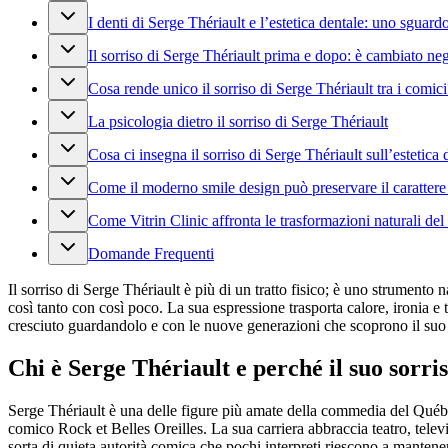
I denti di Serge Thériault e l’estetica dentale: uno sguardo
Il sorriso di Serge Thériault prima e dopo: è cambiato neg
Cosa rende unico il sorriso di Serge Thériault tra i comici
La psicologia dietro il sorriso di Serge Thériault
Cosa ci insegna il sorriso di Serge Thériault sull’estetica 
Come il moderno smile design può preservare il carattere
Come Vitrin Clinic affronta le trasformazioni naturali del 
Domande Frequenti
Il sorriso di Serge Thériault è più di un tratto fisico; è uno strument
così tanto con così poco. La sua espressione trasporta calore, ironia e
cresciuto guardandolo e con le nuove generazioni che scoprono il suo
Chi è Serge Thériault e perché il suo sorri
Serge Thériault è una delle figure più amate della commedia del Québec
comico Rock et Belles Oreilles. La sua carriera abbraccia teatro, telev
sorta di quieta autorità comica che pochi interpreti riescono a mantene