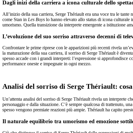
Dagli inizi della carriera a icona culturale dello spett
All’inizio della sua carriera, Serge Thériault era una voce tra le tante
come Stan in
Les Boys
lo hanno elevato allo status di icona culturale in
umorismo. Quella transizione da interprete emergente a istituzione ama
L’evoluzione del suo sorriso attraverso decenni di tele
Confrontare le prime riprese con le apparizioni più recenti rivela un’e
la maturazione della sua carriera, il sorriso di Serge Thériault è dive
spesso accade con i grandi interpreti: l’espressione si approfondisce
performance oneste e impegnate in ogni mezzo.
Analisi del sorriso di Serge Thériault: cos
Un’attenta analisi del sorriso di Serge Thériault rivela un interprete c
personaggio e dalla situazione. C’è sempre qualcosa di trattenuto, un
spesso vengono premiate reazioni più ampie. Thériault ha capito presto 
Il naturale equilibrio tra umorismo ed emozione sottil
Ciò che distingue il sorriso di Serge Thériault dalle espressioni di mo