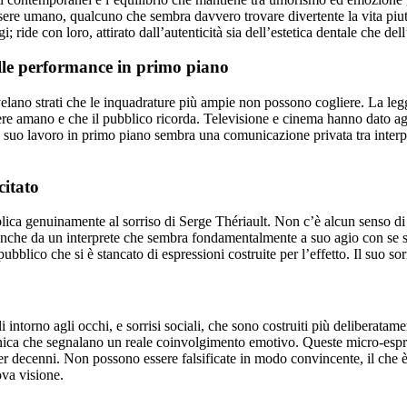
essere umano, qualcuno che sembra davvero trovare divertente la vita piut
ride con loro, attirato dall’autenticità sia dell’estetica dentale che del
nelle performance in primo piano
rivelano strati che le inquadrature più ampie non possono cogliere. La le
mere amano e che il pubblico ricorda. Televisione e cinema hanno dato ag
l suo lavoro in primo piano sembra una comunicazione privata tra interpr
citato
pplica genuinamente al sorriso di Serge Thériault. Non c’è alcun senso di 
 anche da un interprete che sembra fondamentalmente a suo agio con se s
lico che si è stancato di espressioni costruite per l’effetto. Il suo sorri
intorno agli occhi, e sorrisi sociali, che sono costruiti più deliberatamen
anica che segnalano un reale coinvolgimento emotivo. Queste micro-espre
er decenni. Non possono essere falsificate in modo convincente, il che è 
ova visione.