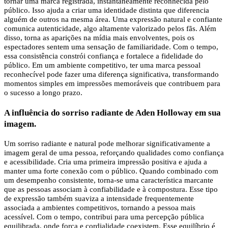
tornar uma marca registrada, instantaneamente reconhecida pelo
público. Isso ajuda a criar uma identidade distinta que diferencia
alguém de outros na mesma área. Uma expressão natural e confiante
comunica autenticidade, algo altamente valorizado pelos fãs. Além
disso, torna as aparições na mídia mais envolventes, pois os
espectadores sentem uma sensação de familiaridade. Com o tempo,
essa consistência constrói confiança e fortalece a fidelidade do
público. Em um ambiente competitivo, ter uma marca pessoal
reconhecível pode fazer uma diferença significativa, transformando
momentos simples em impressões memoráveis ​​que contribuem para
o sucesso a longo prazo.
A influência do sorriso radiante de Aden Holloway em sua
imagem.
Um sorriso radiante e natural pode melhorar significativamente a
imagem geral de uma pessoa, reforçando qualidades como confiança
e acessibilidade. Cria uma primeira impressão positiva e ajuda a
manter uma forte conexão com o público. Quando combinado com
um desempenho consistente, torna-se uma característica marcante
que as pessoas associam à confiabilidade e à compostura. Esse tipo
de expressão também suaviza a intensidade frequentemente
associada a ambientes competitivos, tornando a pessoa mais
acessível. Com o tempo, contribui para uma percepção pública
equilibrada, onde força e cordialidade coexistem. Esse equilíbrio é