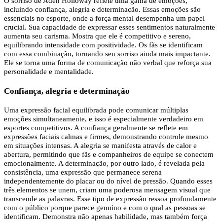
O sorriso de Aden Holloway reflete uma gama de emoções,
incluindo confiança, alegria e determinação. Essas emoções são
essenciais no esporte, onde a força mental desempenha um papel
crucial. Sua capacidade de expressar esses sentimentos naturalmente
aumenta seu carisma. Mostra que ele é competitivo e sereno,
equilibrando intensidade com positividade. Os fãs se identificam
com essa combinação, tornando seu sorriso ainda mais impactante.
Ele se torna uma forma de comunicação não verbal que reforça sua
personalidade e mentalidade.
Confiança, alegria e determinação
Uma expressão facial equilibrada pode comunicar múltiplas
emoções simultaneamente, e isso é especialmente verdadeiro em
esportes competitivos. A confiança geralmente se reflete em
expressões faciais calmas e firmes, demonstrando controle mesmo
em situações intensas. A alegria se manifesta através de calor e
abertura, permitindo que fãs e companheiros de equipe se conectem
emocionalmente. A determinação, por outro lado, é revelada pela
consistência, uma expressão que permanece serena
independentemente do placar ou do nível de pressão. Quando esses
três elementos se unem, criam uma poderosa mensagem visual que
transcende as palavras. Esse tipo de expressão ressoa profundamente
com o público porque parece genuíno e com o qual as pessoas se
identificam. Demonstra não apenas habilidade, mas também força