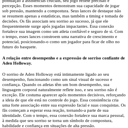
pontuação a assistências cruciais, seu jogo reflete precisão e
percepção. Esses momentos demonstram sua capacidade de jogar
sob pressão, mantendo a compostura. Seus lances de destaque não
se resumem apenas a estatísticas, mas também a timing e tomada de
decisões. Os fãs associam seu sorriso ao sucesso, já que ele
frequentemente surge após jogadas impactantes. Essa conexão
fortalece sua imagem como um atleta confiável e seguro de si. Com
o tempo, esses lances constroem uma narrativa de crescimento e
potencial, posicionando-o como um jogador para ficar de olho no
futuro do basquete.
A relação entre desempenho e a expressão de sorriso confiante de
Aden Holloway.
O sorriso de Aden Holloway está intimamente ligado ao seu
desempenho, funcionando como um sinal visual de sucesso e
confiança. Quando os atletas têm um bom desempenho, sua
linguagem corporal naturalmente reflete isso, e seu sorriso não é
exceção. Ele costuma aparecer após momentos decisivos, reforçando
a ideia de que ele está no controle do jogo. Essa consistência cria
uma forte associação entre sua expressão facial e suas conquistas. Os
fãs começam a esperar essa reação, tornando-a parte de sua
identidade. Com o tempo, essa conexão fortalece sua marca pessoal,
à medida que seu sorriso se torna um símbolo de compostura,
habilidade e confiança em situações de alta pressão.