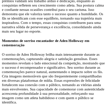
prêmios validam seu trabalho árduo e dedicação, enquanto as
conquistas refletem seu crescimento como atleta. Sua postura calma
e confiante nessas ocasiões contribui para o seu carisma. Isso
demonstra que ele valoriza tanto o sucesso quanto a humildade. Os
fãs se identificam com esse equilíbrio, tornando sua trajetória mais
inspiradora. Com o tempo, essas conquistas contribuem para uma
narrativa sólida de perseverança e excelência, consolidando ainda
mais seu lugar no esporte.
Momentos de sorriso encantador de Aden Holloway em
comemoração
O sorriso de Aden Holloway brilha mais intensamente durante as
comemorações, capturando alegria e satisfação genuínas. Esses
momentos revelam o lado emocional da competição, mostrando que
o sucesso é recompensador e significativo. Seu sorriso durante as
comemorações parece natural, aumentando o impacto sobre os fãs.
Cria imagens memoráveis ​​que são frequentemente compartilhadas
em diversas plataformas de mídia. Essas expressões de felicidade
fortalecem sua conexão com o público, tornando as vitórias ainda
mais envolventes. Sua capacidade de comemorar com autenticidade
acrescenta profundidade à sua personalidade, reforçando sua
imagem como um atleta habilidoso e com quem o público se
identifica.