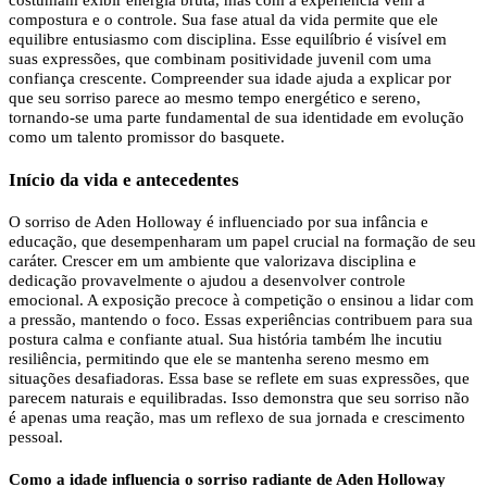
costumam exibir energia bruta, mas com a experiência vêm a
compostura e o controle. Sua fase atual da vida permite que ele
equilibre entusiasmo com disciplina. Esse equilíbrio é visível em
suas expressões, que combinam positividade juvenil com uma
confiança crescente. Compreender sua idade ajuda a explicar por
que seu sorriso parece ao mesmo tempo energético e sereno,
tornando-se uma parte fundamental de sua identidade em evolução
como um talento promissor do basquete.
Início da vida e antecedentes
O sorriso de Aden Holloway é influenciado por sua infância e
educação, que desempenharam um papel crucial na formação de seu
caráter. Crescer em um ambiente que valorizava disciplina e
dedicação provavelmente o ajudou a desenvolver controle
emocional. A exposição precoce à competição o ensinou a lidar com
a pressão, mantendo o foco. Essas experiências contribuem para sua
postura calma e confiante atual. Sua história também lhe incutiu
resiliência, permitindo que ele se mantenha sereno mesmo em
situações desafiadoras. Essa base se reflete em suas expressões, que
parecem naturais e equilibradas. Isso demonstra que seu sorriso não
é apenas uma reação, mas um reflexo de sua jornada e crescimento
pessoal.
Como a idade influencia o sorriso radiante de Aden Holloway