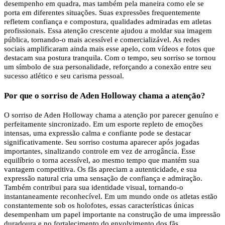
desempenho em quadra, mas também pela maneira como ele se
porta em diferentes situações. Suas expressões frequentemente
refletem confiança e compostura, qualidades admiradas em atletas
profissionais. Essa atenção crescente ajudou a moldar sua imagem
pública, tornando-o mais acessível e comercializável. As redes
sociais amplificaram ainda mais esse apelo, com vídeos e fotos que
destacam sua postura tranquila. Com o tempo, seu sorriso se tornou
um símbolo de sua personalidade, reforçando a conexão entre seu
sucesso atlético e seu carisma pessoal.
Por que o sorriso de Aden Holloway chama a atenção?
O sorriso de Aden Holloway chama a atenção por parecer genuíno e
perfeitamente sincronizado. Em um esporte repleto de emoções
intensas, uma expressão calma e confiante pode se destacar
significativamente. Seu sorriso costuma aparecer após jogadas
importantes, sinalizando controle em vez de arrogância. Esse
equilíbrio o torna acessível, ao mesmo tempo que mantém sua
vantagem competitiva. Os fãs apreciam a autenticidade, e sua
expressão natural cria uma sensação de confiança e admiração.
Também contribui para sua identidade visual, tornando-o
instantaneamente reconhecível. Em um mundo onde os atletas estão
constantemente sob os holofotes, essas características únicas
desempenham um papel importante na construção de uma impressão
duradoura e no fortalecimento do envolvimento dos fãs.