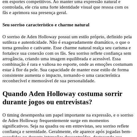
em esportes competitivos. Ao manter uma expressão natural e
controlada, ele cria uma forte identidade visual que ressoa com os
fãs e aprimora sua presença geral.
Seu sorriso característico e charme natural
O sorriso de Aden Holloway possui um estilo próprio, definido pela
sutileza e autenticidade. Não é exageradamente dramático, o que o
torna genuíno e cativante. Esse charme natural realça seu carisma e
fortalece sua conexão com os fãs. Seu sorriso reflete confiança sem
arrogância, criando uma imagem equilibrada e acessível. Essa
combinação é rara e valiosa no esporte, onde as emoções costumam
estar à flor da pele. Sua capacidade de manter esse estilo de forma
consistente aumenta o impacto, tornando-o uma característica
reconhecível e memorável de sua personalidade.
Quando Aden Holloway costuma sorrir
durante jogos ou entrevistas?
O timing desempenha um papel importante na expressão, e o sorriso
de Aden Holloway frequentemente surge em momentos
significativos. Seja na quadra ou em entrevistas, seu sorriso reflete
confiança e serenidade. Geralmente, ele aparece após jogadas bem-
sucedidas ou durante interações descontraídas, destacando sua