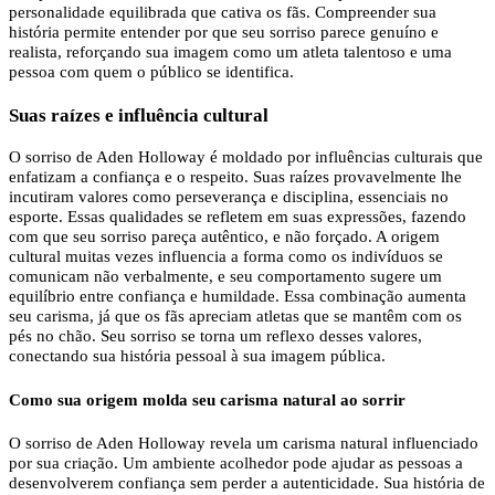
personalidade equilibrada que cativa os fãs. Compreender sua
história permite entender por que seu sorriso parece genuíno e
realista, reforçando sua imagem como um atleta talentoso e uma
pessoa com quem o público se identifica.
Suas raízes e influência cultural
O sorriso de Aden Holloway é moldado por influências culturais que
enfatizam a confiança e o respeito. Suas raízes provavelmente lhe
incutiram valores como perseverança e disciplina, essenciais no
esporte. Essas qualidades se refletem em suas expressões, fazendo
com que seu sorriso pareça autêntico, e não forçado. A origem
cultural muitas vezes influencia a forma como os indivíduos se
comunicam não verbalmente, e seu comportamento sugere um
equilíbrio entre confiança e humildade. Essa combinação aumenta
seu carisma, já que os fãs apreciam atletas que se mantêm com os
pés no chão. Seu sorriso se torna um reflexo desses valores,
conectando sua história pessoal à sua imagem pública.
Como sua origem molda seu carisma natural ao sorrir
O sorriso de Aden Holloway revela um carisma natural influenciado
por sua criação. Um ambiente acolhedor pode ajudar as pessoas a
desenvolverem confiança sem perder a autenticidade. Sua história de