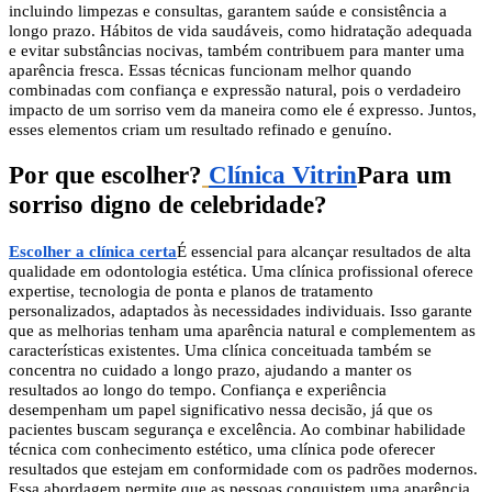
incluindo limpezas e consultas, garantem saúde e consistência a
longo prazo. Hábitos de vida saudáveis, como hidratação adequada
e evitar substâncias nocivas, também contribuem para manter uma
aparência fresca. Essas técnicas funcionam melhor quando
combinadas com confiança e expressão natural, pois o verdadeiro
impacto de um sorriso vem da maneira como ele é expresso. Juntos,
esses elementos criam um resultado refinado e genuíno.
Por que escolher?
Clínica Vitrin
Para um
sorriso digno de celebridade?
Escolher a clínica certa
É essencial para alcançar resultados de alta
qualidade em odontologia estética. Uma clínica profissional oferece
expertise, tecnologia de ponta e planos de tratamento
personalizados, adaptados às necessidades individuais. Isso garante
que as melhorias tenham uma aparência natural e complementem as
características existentes. Uma clínica conceituada também se
concentra no cuidado a longo prazo, ajudando a manter os
resultados ao longo do tempo. Confiança e experiência
desempenham um papel significativo nessa decisão, já que os
pacientes buscam segurança e excelência. Ao combinar habilidade
técnica com conhecimento estético, uma clínica pode oferecer
resultados que estejam em conformidade com os padrões modernos.
Essa abordagem permite que as pessoas conquistem uma aparência