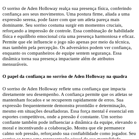
O sorriso de Aden Holloway realça sua presença física, conferindo
confiança aos seus movimentos. Uma postura firme, aliada a uma
expressão serena, pode fazer com que um atleta pareça mais
dominante. Seu sorriso costuma surgir em momentos cruciais,
reforçando a impressão de controle. Essa combinação de habilidade
física e equilíbrio emocional cria uma presença harmoniosa e eficaz.
Permite que ele influencie o jogo não apenas por meio da técnica,
mas também pela percepção. Os adversários podem ver confiança,
enquanto os companheiros de equipe sentem segurança. Essa
dinâmica torna sua presença impactante além de atributos
mensuráveis.
O papel da confiança no sorriso de Aden Holloway na quadra
O sorriso de Aden Holloway reflete uma confiança que impacta
diretamente seu desempenho. A confiança permite que os atletas se
mantenham focados e se recuperem rapidamente de erros. Sua
expressão frequentemente demonstra prontidão e determinação,
mesmo em situações desafiadoras. Essa força mental é essencial em
esportes competitivos, onde a pressão é constante. Um sorriso
confiante também pode influenciar a dinâmica da equipe, elevando o
moral e incentivando a colaboração. Mostra que ele permanece
calmo sob pressão, reforçando sua confiabilidade como jogador. Seu
sorriso se torna uma representação visual de sua mentalidade,