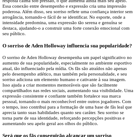
resposta calma sob pressão, o que aumenta ainda mais seu apelo.
Essa conexão entre desempenho e expressão cria uma impressão
poderosa. Além disso, seu sorriso reflete uma confiança interior sem
arrogância, tornando-o fácil de se identificar. No esporte, onde a
intensidade predomina, uma expressão tão serena e genuína se
destaca, ajudando-o a construir uma forte conexão emocional com
seu público.
O sorriso de Aden Holloway influencia sua popularidade?
O sorriso de Aden Holloway desempenha um papel significativo no
aumento de sua popularidade, especialmente no ambiente esportivo
atual, tão influenciado pela mídia. Os fãs são atraídos não apenas
pelo desempenho atlético, mas também pela personalidade, e seu
sorriso adiciona um elemento humano e cativante à sua imagem.
Isso ajuda a criar momentos memoráveis ​​que são facilmente
compartilhados nas redes sociais, aumentando sua visibilidade. Uma
expressão consistente e confiante também fortalece sua marca
pessoal, tornando-o mais reconhecível entre outros jogadores. Com
o tempo, isso contribui para a formação de uma base de fãs leal que
aprecia tanto suas habilidades quanto seu caráter. Seu sorriso se
torna parte de sua identidade, reforçando percepções positivas e
aumentando seu apelo geral aos olhos do público.
Será que os fãs conseguirão alcançar um sorriso