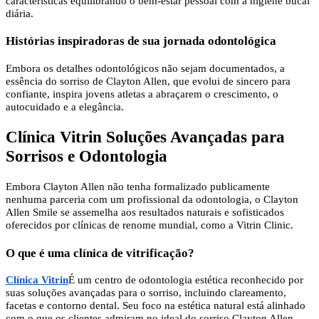
características equilibrando o bem-estar pessoal com a higiene bucal
diária.
Histórias inspiradoras de sua jornada odontológica
Embora os detalhes odontológicos não sejam documentados, a
essência do sorriso de Clayton Allen, que evolui de sincero para
confiante, inspira jovens atletas a abraçarem o crescimento, o
autocuidado e a elegância.
Clínica Vitrin Soluções Avançadas para
Sorrisos e Odontologia
Embora Clayton Allen não tenha formalizado publicamente
nenhuma parceria com um profissional da odontologia, o Clayton
Allen Smile se assemelha aos resultados naturais e sofisticados
oferecidos por clínicas de renome mundial, como a Vitrin Clinic.
O que é uma clínica de vitrificação?
Clínica Vitrin
É um centro de odontologia estética reconhecido por
suas soluções avançadas para o sorriso, incluindo clareamento,
facetas e contorno dental. Seu foco na estética natural está alinhado
com o que os clientes admiram no ideal do sorriso Clayton Allen.