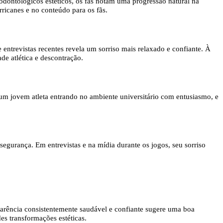
odontológicos estéticos, os fãs notam uma progressão natural na
rricanes e no conteúdo para os fãs.
 entrevistas recentes revela um sorriso mais relaxado e confiante. À
e atlética e descontração.
 um jovem atleta entrando no ambiente universitário com entusiasmo, e
urança. Em entrevistas e na mídia durante os jogos, seu sorriso
arência consistentemente saudável e confiante sugere uma boa
es transformações estéticas.