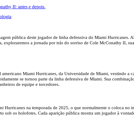
thy II: antes e depois.
ologia
agem pública deste jogador de linha defensiva do Miami Hurricanes. A
uia, exploraremos a jornada por trás do sorriso de Cole McConathy II, s
l americano Miami Hurricanes, da Universidade de Miami, vestindo a ca
apidamente se tornou parte da linha defensiva de Miami. Sua combinaçã
nheiros de equipe e torcedores.
i Hurricanes na temporada de 2025, o que normalmente o coloca no iní
orto sob os holofotes. Cada aparição pública mostra um jogador à vonta