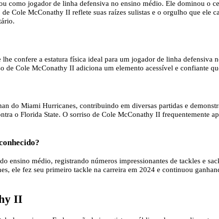
u como jogador de linha defensiva no ensino médio. Ele dominou o cenár
e Cole McConathy II reflete suas raízes sulistas e o orgulho que ele ca
ário.
lhe confere a estatura física ideal para um jogador de linha defensiva n
iso de Cole McConathy II adiciona um elemento acessível e confiante q
an do Miami Hurricanes, contribuindo em diversas partidas e demonstr
contra o Florida State. O sorriso de Cole McConathy II frequentement
econhecido?
o ensino médio, registrando números impressionantes de tackles e sack
es, ele fez seu primeiro tackle na carreira em 2024 e continuou ganha
hy II