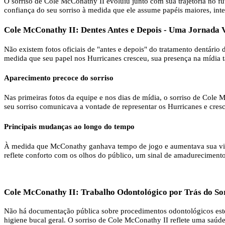
O sorriso de Cole McConathy II evoluiu junto com sua trajetória no f
confiança do seu sorriso à medida que ele assume papéis maiores, inte
Cole McConathy II: Dentes Antes e Depois - Uma Jornada V
Não existem fotos oficiais de "antes e depois" do tratamento dentário
medida que seu papel nos Hurricanes cresceu, sua presença na mídia 
Aparecimento precoce do sorriso
Nas primeiras fotos da equipe e nos dias de mídia, o sorriso de Cole
seu sorriso comunicava a vontade de representar os Hurricanes e cres
Principais mudanças ao longo do tempo
À medida que McConathy ganhava tempo de jogo e aumentava sua visib
reflete conforto com os olhos do público, um sinal de amadurecimen
Cole McConathy II: Trabalho Odontológico por Trás do So
Não há documentação pública sobre procedimentos odontológicos estét
higiene bucal geral. O sorriso de Cole McConathy II reflete uma saúde