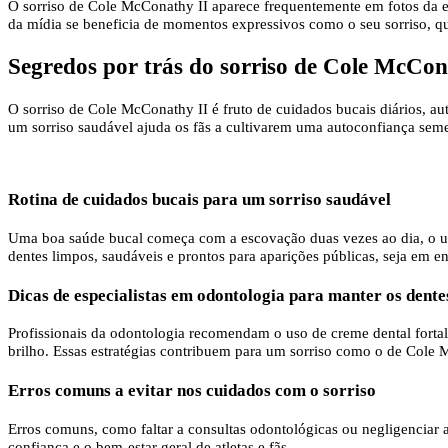
O sorriso de Cole McConathy II aparece frequentemente em fotos da eq
da mídia se beneficia de momentos expressivos como o seu sorriso, qu
Segredos por trás do sorriso de Cole McCon
O sorriso de Cole McConathy II é fruto de cuidados bucais diários, au
um sorriso saudável ajuda os fãs a cultivarem uma autoconfiança seme
Rotina de cuidados bucais para um sorriso saudável
Uma boa saúde bucal começa com a escovação duas vezes ao dia, o uso
dentes limpos, saudáveis ​​e prontos para aparições públicas, seja em e
Dicas de especialistas em odontologia para manter os dente
Profissionais da odontologia recomendam o uso de creme dental fortal
brilho. Essas estratégias contribuem para um sorriso como o de Cole M
Erros comuns a evitar nos cuidados com o sorriso
Erros comuns, como faltar a consultas odontológicas ou negligenciar a
confiança e o bem-estar geral de atletas e fãs.