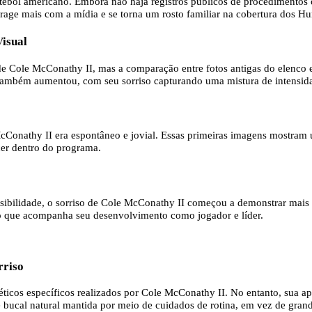
utebol americano. Embora não haja registros públicos de procedimentos 
rage mais com a mídia e se torna um rosto familiar na cobertura dos Hu
isual
 de Cole McConathy II, mas a comparação entre fotos antigas do elenco e
também aumentou, com seu sorriso capturando uma mistura de intensidad
 McConathy II era espontâneo e jovial. Essas primeiras imagens mostram
cer dentro do programa.
ilidade, o sorriso de Cole McConathy II começou a demonstrar mais seg
to que acompanha seu desenvolvimento como jogador e líder.
rriso
icos específicos realizados por Cole McConathy II. No entanto, sua ap
 bucal natural mantida por meio de cuidados de rotina, em vez de grand