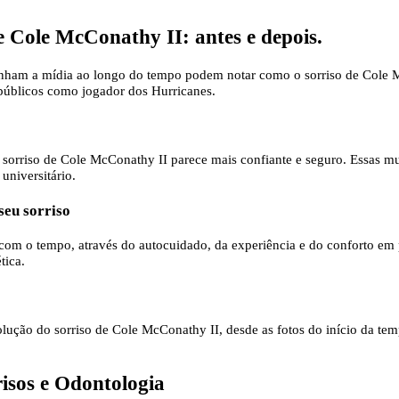
Cole McConathy II: antes e depois.
anham a mídia ao longo do tempo podem notar como o sorriso de Cole 
 públicos como jogador dos Hurricanes.
o sorriso de Cole McConathy II parece mais confiante e seguro. Essas mu
niversitário.
seu sorriso
com o tempo, através do autocuidado, da experiência e do conforto em 
tica.
olução do sorriso de Cole McConathy II, desde as fotos do início da tem
risos e Odontologia