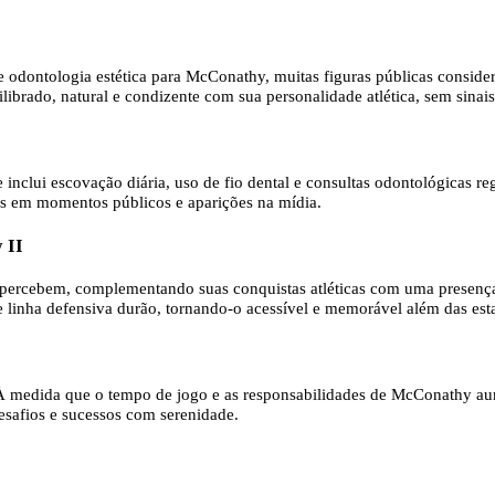
e odontologia estética para McConathy, muitas figuras públicas consider
brado, natural e condizente com sua personalidade atlética, sem sinais 
clui escovação diária, uso de fio dental e consultas odontológicas regul
s em momentos públicos e aparições na mídia.
 II
 percebem, complementando suas conquistas atléticas com uma presença
e linha defensiva durão, tornando-o acessível e memorável além das estat
 À medida que o tempo de jogo e as responsabilidades de McConathy au
safios e sucessos com serenidade.