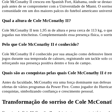
Cole McConathy II cresceu em Spanish Fort, Alabama, onde se destaco
país antes de se comprometer com a Universidade de Miami. O sorriso d
comunidade em um dos maiores palcos do futebol americano universit
Qual a altura de Cole McConathy II?
Cole McConathy II tem 1,95 m de altura e pesa cerca de 113 kg, o que 
jogadas nas trincheiras. Complementando essa presença física, o sorr
Pelo que Cole McConathy II é conhecido?
Cole McConathy II é conhecido por sua atuação como defensive linem
jogos durante sua temporada de calouro, registrando um tackle solo 
reforçando sua presença positiva dentro e fora de campo.
Quais são as conquistas pelas quais Cole McConathy II é r
Antes da faculdade, McConathy era uma força dominante nas defesas d
ofertas de vários programas da Power Five. Como jogador do Hurrican
conquistas, simbolizando confiança e crescimento pessoal.
Transformação do sorriso de Cole McConat