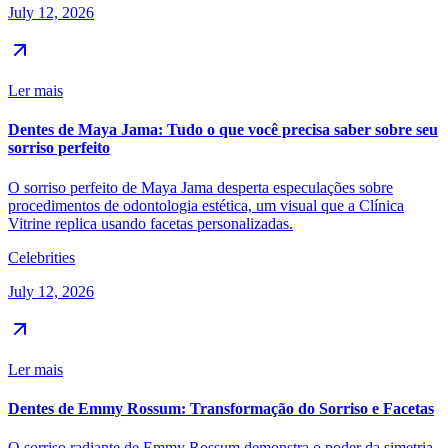
July 12, 2026
Ler mais
Dentes de Maya Jama: Tudo o que você precisa saber sobre seu
sorriso perfeito
O sorriso perfeito de Maya Jama desperta especulações sobre
procedimentos de odontologia estética, um visual que a Clínica
Vitrine replica usando facetas personalizadas.
Celebrities
July 12, 2026
Ler mais
Dentes de Emmy Rossum: Transformação do Sorriso e Facetas
O sorriso radiante de Emmy Rossum demonstra o poder da simetria