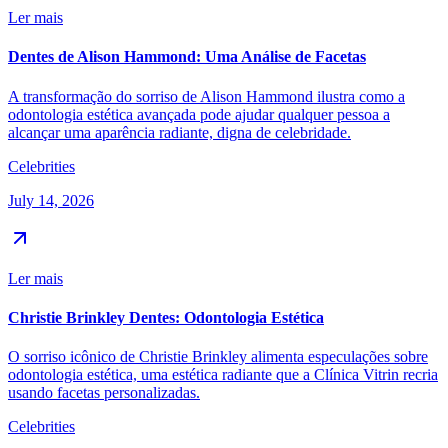
Ler mais
Dentes de Alison Hammond: Uma Análise de Facetas
A transformação do sorriso de Alison Hammond ilustra como a
odontologia estética avançada pode ajudar qualquer pessoa a
alcançar uma aparência radiante, digna de celebridade.
Celebrities
July 14, 2026
Ler mais
Christie Brinkley Dentes: Odontologia Estética
O sorriso icônico de Christie Brinkley alimenta especulações sobre
odontologia estética, uma estética radiante que a Clínica Vitrin recria
usando facetas personalizadas.
Celebrities