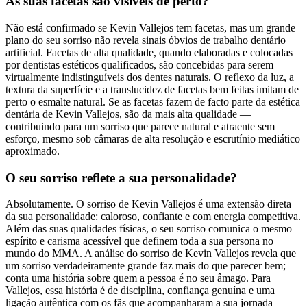
As suas facetas são visíveis de perto?
Não está confirmado se Kevin Vallejos tem facetas, mas um grande
plano do seu sorriso não revela sinais óbvios de trabalho dentário
artificial. Facetas de alta qualidade, quando elaboradas e colocadas
por dentistas estéticos qualificados, são concebidas para serem
virtualmente indistinguíveis dos dentes naturais. O reflexo da luz, a
textura da superfície e a translucidez de facetas bem feitas imitam de
perto o esmalte natural. Se as facetas fazem de facto parte da estética
dentária de Kevin Vallejos, são da mais alta qualidade —
contribuindo para um sorriso que parece natural e atraente sem
esforço, mesmo sob câmaras de alta resolução e escrutínio mediático
aproximado.
O seu sorriso reflete a sua personalidade?
Absolutamente. O sorriso de Kevin Vallejos é uma extensão direta
da sua personalidade: caloroso, confiante e com energia competitiva.
Além das suas qualidades físicas, o seu sorriso comunica o mesmo
espírito e carisma acessível que definem toda a sua persona no
mundo do MMA. A análise do sorriso de Kevin Vallejos revela que
um sorriso verdadeiramente grande faz mais do que parecer bem;
conta uma história sobre quem a pessoa é no seu âmago. Para
Vallejos, essa história é de disciplina, confiança genuína e uma
ligação autêntica com os fãs que acompanharam a sua jornada