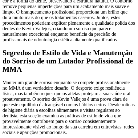
cor e a forma do dente, preservando a estrutura natural. O contorno
remove pequenas imperfeições para um acabamento mais suave e
limpo. O branqueamento profissional proporciona um brilho que
dura muito mais do que os tratamentos caseiros. Juntos, estes
procedimentos poderiam explicar plenamente a qualidade polida dos
dentes de Kevin Vallejos, criando um sorriso que parece
naturalmente excecional enquanto beneficia da precisão de
profissionais de odontologia estética altamente qualificados.
Segredos de Estilo de Vida e Manutenção
do Sorriso de um Lutador Profissional de
MMA
Manter um grande sorriso enquanto se compete profissionalmente
no MMA é um verdadeiro desafio. O desporto exige resiliência
física, mas também requer que os atletas protejam a sua saúde oral
proativamente. O sorriso de Kevin Vallejos é uma prova clara de
que este equilíbrio é alcançável com os hábitos certos. Desde rotinas
de higiene diária a escolhas alimentares e visitas regulares ao
dentista, esta secção examina as práticas de estilo de vida que
provavelmente contribuem para o sorriso consistentemente
impressionante visível ao longo da sua carreira em entrevistas, redes
sociais e aparições promocionais.