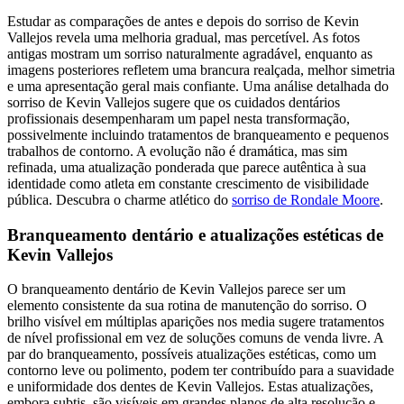
Estudar as comparações de antes e depois do sorriso de Kevin
Vallejos revela uma melhoria gradual, mas percetível. As fotos
antigas mostram um sorriso naturalmente agradável, enquanto as
imagens posteriores refletem uma brancura realçada, melhor simetria
e uma apresentação geral mais confiante. Uma análise detalhada do
sorriso de Kevin Vallejos sugere que os cuidados dentários
profissionais desempenharam um papel nesta transformação,
possivelmente incluindo tratamentos de branqueamento e pequenos
trabalhos de contorno. A evolução não é dramática, mas sim
refinada, uma atualização ponderada que parece autêntica à sua
identidade como atleta em constante crescimento de visibilidade
pública.
Descubra o charme atlético do
sorriso de Rondale Moore
.
Branqueamento dentário e atualizações estéticas de
Kevin Vallejos
O branqueamento dentário de Kevin Vallejos parece ser um
elemento consistente da sua rotina de manutenção do sorriso. O
brilho visível em múltiplas aparições nos media sugere tratamentos
de nível profissional em vez de soluções comuns de venda livre. A
par do branqueamento, possíveis atualizações estéticas, como um
contorno leve ou polimento, podem ter contribuído para a suavidade
e uniformidade dos dentes de Kevin Vallejos. Estas atualizações,
embora subtis, são visíveis em grandes planos de alta resolução e