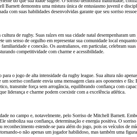
periente do que sua idade sugere. O sorriso demonstra maturidade, conf
ell Barnett demonstra uma mistura única de entusiasmo juvenil e discip
nada com suas habilidades desenvolvidas garante que seu sorriso ressoe
ica cultura de rugby. Suas raízes em sua cidade natal desempenharam um
flete um senso de orgulho em representar sua comunidade local enquanto
e familiaridade e conexão. Os australianos, em particular, celebram su
isturando competitividade com charme e acessibilidade.
para o jogo de alta intensidade da rugby league. Sua altura não apena
um sorriso confiante envia uma mensagem clara aos oponentes e fãs: Ba
tico, transmite força sem arrogância, equilibrando confiança com capaci
ue liderança e charme podem coexistir com a excelência atlética.
lidade no campo e, notavelmente, pelo Sorriso de Mitchell Barnett. Embo
Ele simboliza sua confiança, determinação e energia positiva. O sorriso
Seu reconhecimento estende-se para além do jogo, pois os veículos de 
ra, tornando-o não apenas um jogador habilidoso, mas também uma figu