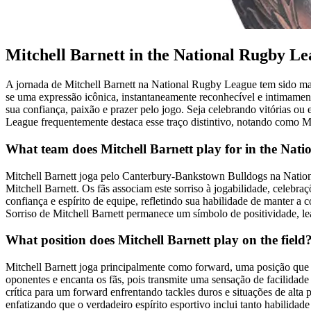
Mitchell Barnett in the National Rugby L
A jornada de Mitchell Barnett na National Rugby League tem sido marc
se uma expressão icônica, instantaneamente reconhecível e intimament
sua confiança, paixão e prazer pelo jogo. Seja celebrando vitórias ou
League frequentemente destaca esse traço distintivo, notando como Mit
What team does Mitchell Barnett play for in the Nat
Mitchell Barnett joga pelo Canterbury-Bankstown Bulldogs na Nationa
Mitchell Barnett. Os fãs associam este sorriso à jogabilidade, celebr
confiança e espírito de equipe, refletindo sua habilidade de manter a
Sorriso de Mitchell Barnett permanece um símbolo de positividade, le
What position does Mitchell Barnett play on the field
Mitchell Barnett joga principalmente como forward, uma posição que ex
oponentes e encanta os fãs, pois transmite uma sensação de facilidade
crítica para um forward enfrentando tackles duros e situações de alt
enfatizando que o verdadeiro espírito esportivo inclui tanto habilidad