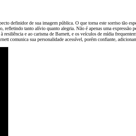
ecto definidor de sua imagem pública. O que torna este sorriso tão espe
, refletindo tanto alívio quanto alegria. Não é apenas uma expressão p
 à resiliência e ao carisma de Barnett, e os veículos de mídia frequent
rnett comunica sua personalidade acessível, porém confiante, adiciona