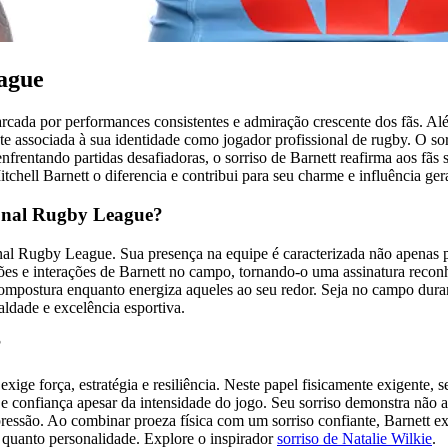
eague
ada por performances consistentes e admiração crescente dos fãs. Além
e associada à sua identidade como jogador profissional de rugby. O sor
 enfrentando partidas desafiadoras, o sorriso de Barnett reafirma aos 
chell Barnett o diferencia e contribui para seu charme e influência gera
ional Rugby League?
l Rugby League. Sua presença na equipe é caracterizada não apenas po
ações e interações de Barnett no campo, tornando-o uma assinatura reconh
 compostura enquanto energiza aqueles ao seu redor. Seja no campo duran
aldade e excelência esportiva.
?
ige força, estratégia e resiliência. Neste papel fisicamente exigente, 
 e confiança apesar da intensidade do jogo. Seu sorriso demonstra não 
a pressão. Ao combinar proeza física com um sorriso confiante, Barnett
e quanto personalidade.
Explore o inspirador
sorriso de Natalie Wilkie
.