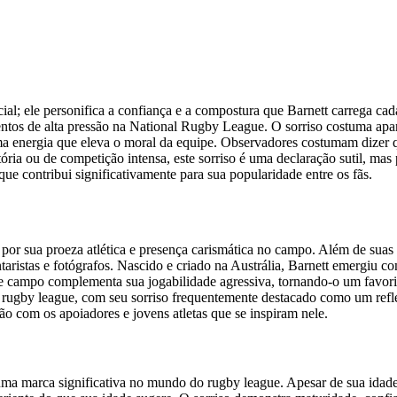
ial; ele personifica a confiança e a compostura que Barnett carrega ca
ntos de alta pressão na National Rugby League. O sorriso costuma apar
uma energia que eleva o moral da equipe. Observadores costumam dizer 
ria ou de competição intensa, este sorriso é uma declaração sutil, ma
ue contribui significativamente para sua popularidade entre os fãs.
por sua proeza atlética e presença carismática no campo. Além de suas
ntaristas e fotógrafos. Nascido e criado na Austrália, Barnett emergi
de campo complementa sua jogabilidade agressiva, tornando-o um favorit
 rugby league, com seu sorriso frequentemente destacado como um reflex
ão com os apoiadores e jovens atletas que se inspiram nele.
uma marca significativa no mundo do rugby league. Apesar de sua idad