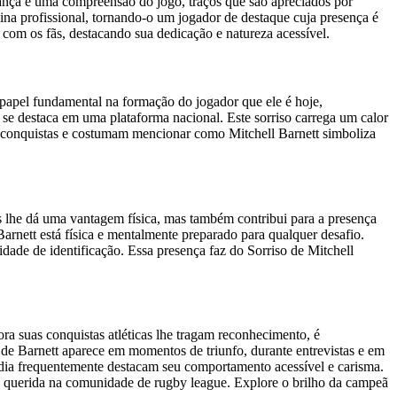
iança e uma compreensão do jogo, traços que são apreciados por
lina profissional, tornando-o um jogador de destaque cuja presença é
 com os fãs, destacando sua dedicação e natureza acessível.
 papel fundamental na formação do jogador que ele é hoje,
 se destaca em uma plataforma nacional. Este sorriso carrega um calor
as conquistas e costumam mencionar como Mitchell Barnett simboliza
s lhe dá uma vantagem física, mas também contribui para a presença
rnett está física e mentalmente preparado para qualquer desafio.
dade de identificação. Essa presença faz do Sorriso de Mitchell
ra suas conquistas atléticas lhe tragam reconhecimento, é
 de Barnett aparece em momentos de triunfo, durante entrevistas e em
mídia frequentemente destacam seu comportamento acessível e carisma.
ra querida na comunidade de rugby league.
Explore o brilho da campeã