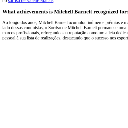
no
sorriso de Valerie Maltais
.
What achievements is Mitchell Barnett recognized for
Ao longo dos anos, Mitchell Barnett acumulou inúmeros prêmios e marc
lado dessas conquistas, o Sorriso de Mitchell Barnett permanece uma 
marcos profissionais, reforçando sua reputação como um atleta dedica
pessoal à sua lista de realizações, destacando que o sucesso nos esport