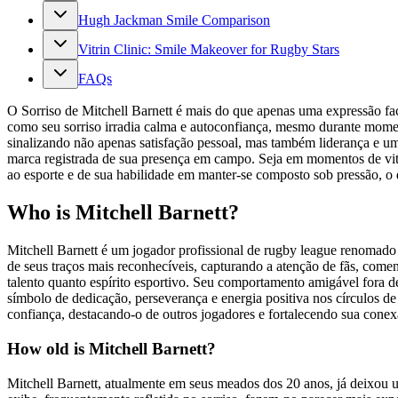
Hugh Jackman Smile Comparison
Vitrin Clinic: Smile Makeover for Rugby Stars
FAQs
O Sorriso de Mitchell Barnett é mais do que apenas uma expressão fac
como seu sorriso irradia calma e autoconfiança, mesmo durante mome
sinalizando não apenas satisfação pessoal, mas também liderança e 
marca registrada de sua presença em campo. Seja em momentos de vitó
ao esporte e de sua habilidade em manter-se composto sob pressão, o q
Who is Mitchell Barnett?
Mitchell Barnett é um jogador profissional de rugby league renomado 
de seus traços mais reconhecíveis, capturando a atenção de fãs, come
talento quanto espírito esportivo. Seu comportamento amigável fora 
símbolo de dedicação, perseverança e energia positiva nos círculos de
confiança, destacando-o de outros jogadores e fortalecendo sua conex
How old is Mitchell Barnett?
Mitchell Barnett, atualmente em seus meados dos 20 anos, já deixou 