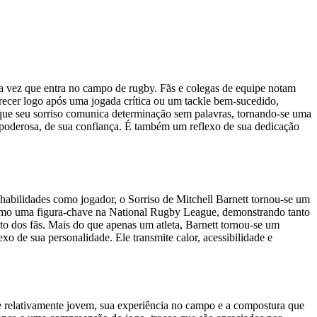
da vez que entra no campo de rugby. Fãs e colegas de equipe notam
ecer logo após uma jogada crítica ou um tackle bem-sucedido,
que seu sorriso comunica determinação sem palavras, tornando-se uma
s poderosa, de sua confiança. É também um reflexo de sua dedicação
 habilidades como jogador, o Sorriso de Mitchell Barnett tornou-se um
u como uma figura-chave na National Rugby League, demonstrando tanto
o dos fãs. Mais do que apenas um atleta, Barnett tornou-se um
o de sua personalidade. Ele transmite calor, acessibilidade e
e relativamente jovem, sua experiência no campo e a compostura que