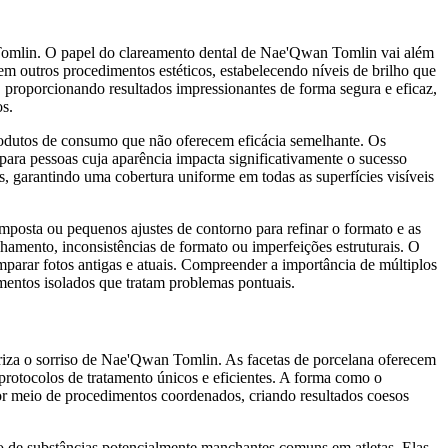
 Tomlin. O papel do clareamento dental de Nae'Qwan Tomlin vai além
m outros procedimentos estéticos, estabelecendo níveis de brilho que
roporcionando resultados impressionantes de forma segura e eficaz,
s.
odutos de consumo que não oferecem eficácia semelhante. Os
 para pessoas cuja aparência impacta significativamente o sucesso
s, garantindo uma cobertura uniforme em todas as superfícies visíveis
mposta ou pequenos ajustes de contorno para refinar o formato e as
amento, inconsistências de formato ou imperfeições estruturais. O
arar fotos antigas e atuais. Compreender a importância de múltiplos
entos isolados que tratam problemas pontuais.
eriza o sorriso de Nae'Qwan Tomlin. As facetas de porcelana oferecem
protocolos de tratamento únicos e eficientes. A forma como o
or meio de procedimentos coordenados, criando resultados coesos
 de substâncias potencialmente manchantes comuns em atletas. Elas