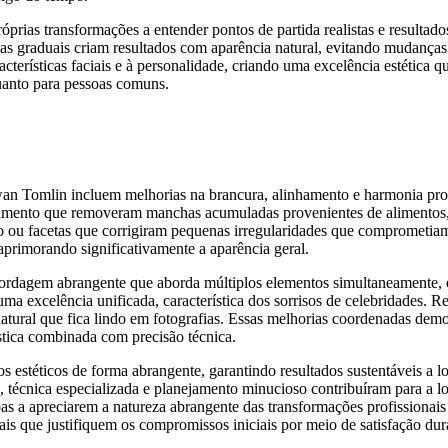
prias transformações a entender pontos de partida realistas e resultado
s graduais criam resultados com aparência natural, evitando mudanças 
acterísticas faciais e à personalidade, criando uma excelência estética 
 quanto para pessoas comuns.
an Tomlin incluem melhorias na brancura, alinhamento e harmonia propo
reamento que removeram manchas acumuladas provenientes de alimentos,
o ou facetas que corrigiram pequenas irregularidades que comprometiam 
, aprimorando significativamente a aparência geral.
rdagem abrangente que aborda múltiplos elementos simultaneamente, em
a excelência unificada, característica dos sorrisos de celebridades. R
atural que fica lindo em fotografias. Essas melhorias coordenadas dem
stica combinada com precisão técnica.
stéticos de forma abrangente, garantindo resultados sustentáveis ​​a l
, técnica especializada e planejamento minucioso contribuíram para a 
s a apreciarem a natureza abrangente das transformações profissionais d
ais que justifiquem os compromissos iniciais por meio de satisfação du