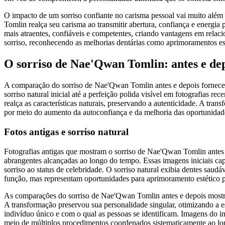
O impacto de um sorriso confiante no carisma pessoal vai muito além 
Tomlin realça seu carisma ao transmitir abertura, confiança e energi
mais atraentes, confiáveis ​​e competentes, criando vantagens em rela
sorriso, reconhecendo as melhorias dentárias como aprimoramentos es
O sorriso de Nae'Qwan Tomlin: antes e dep
A comparação do sorriso de Nae'Qwan Tomlin antes e depois fornece 
sorriso natural inicial até a perfeição polida visível em fotografias 
realça as características naturais, preservando a autenticidade. A tr
por meio do aumento da autoconfiança e da melhoria das oportunidad
Fotos antigas e sorriso natural
Fotografias antigas que mostram o sorriso de Nae'Qwan Tomlin antes 
abrangentes alcançadas ao longo do tempo. Essas imagens iniciais c
sorriso ao status de celebridade. O sorriso natural exibia dentes sau
função, mas representam oportunidades para aprimoramento estético po
As comparações do sorriso de Nae'Qwan Tomlin antes e depois mostram
A transformação preservou sua personalidade singular, otimizando a es
indivíduo único e com o qual as pessoas se identificam. Imagens do in
meio de múltiplos procedimentos coordenados sistematicamente ao l