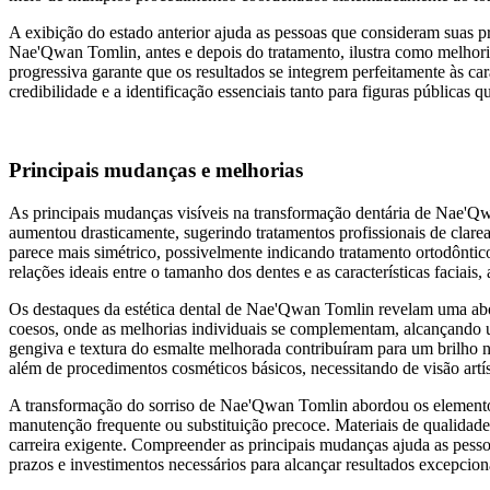
A exibição do estado anterior ajuda as pessoas que consideram suas pró
Nae'Qwan Tomlin, antes e depois do tratamento, ilustra como melhoria
progressiva garante que os resultados se integrem perfeitamente às car
credibilidade e a identificação essenciais tanto para figuras públicas
Principais mudanças e melhorias
As principais mudanças visíveis na transformação dentária de Nae'Qw
aumentou drasticamente, sugerindo tratamentos profissionais de cla
parece mais simétrico, possivelmente indicando tratamento ortodôntic
relações ideais entre o tamanho dos dentes e as características faciais
Os destaques da estética dental de Nae'Qwan Tomlin revelam uma abo
coesos, onde as melhorias individuais se complementam, alcançando um
gengiva e textura do esmalte melhorada contribuíram para um brilho n
além de procedimentos cosméticos básicos, necessitando de visão artí
A transformação do sorriso de Nae'Qwan Tomlin abordou os elementos e
manutenção frequente ou substituição precoce. Materiais de qualidade
carreira exigente. Compreender as principais mudanças ajuda as pessoa
prazos e investimentos necessários para alcançar resultados excepcion