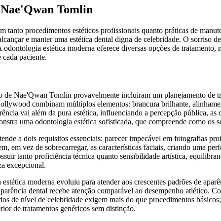
de Nae'Qwan Tomlin
m tanto procedimentos estéticos profissionais quanto práticas de manu
 alcançar e manter uma estética dental digna de celebridade. O sorris
 A odontologia estética moderna oferece diversas opções de tratamento
e cada paciente.
so de Nae'Qwan Tomlin provavelmente incluíram um planejamento de tr
ollywood combinam múltiplos elementos: brancura brilhante, alinhamento
a vai além da pura estética, influenciando a percepção pública, as op
monstra uma odontologia estética sofisticada, que compreende como os s
 a dois requisitos essenciais: parecer impecável em fotografias profi
em, em vez de sobrecarregar, as características faciais, criando uma perf
ir tanto proficiência técnica quanto sensibilidade artística, equilibrand
za excepcional.
tética moderna evoluiu para atender aos crescentes padrões de aparênc
rência dental recebe atenção comparável ao desempenho atlético. Compr
dos de nível de celebridade exigem mais do que procedimentos básicos
rior de tratamentos genéricos sem distinção.