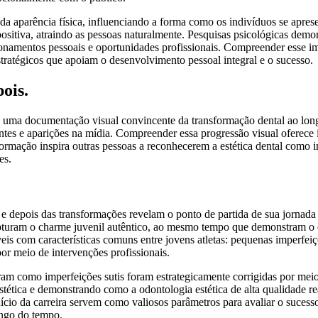
da aparência física, influenciando a forma como os indivíduos se apres
a positiva, atraindo as pessoas naturalmente. Pesquisas psicológicas d
cionamentos pessoais e oportunidades profissionais. Compreender esse im
tratégicos que apoiam o desenvolvimento pessoal integral e o sucesso.
ois.
uma documentação visual convincente da transformação dental ao longo 
recentes e aparições na mídia. Compreender essa progressão visual oferece
ansformação inspira outras pessoas a reconhecerem a estética dental com
es.
e depois das transformações revelam o ponto de partida de sua jornada 
apturam o charme juvenil autêntico, ao mesmo tempo que demonstram o e
dáveis ​​com características comuns entre jovens atletas: pequenas impe
r meio de intervenções profissionais.
 como imperfeições sutis foram estrategicamente corrigidas por meio 
tética e demonstrando como a odontologia estética de alta qualidade real
ício da carreira servem como valiosos parâmetros para avaliar o sucess
ongo do tempo.