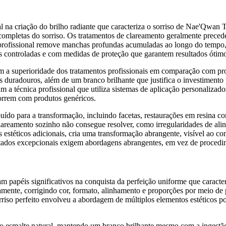
 na criação do brilho radiante que caracteriza o sorriso de Nae'Qwan
completas do sorriso. Os tratamentos de clareamento geralmente precede
rofissional remove manchas profundas acumuladas ao longo do tempo, p
s controladas e com medidas de proteção que garantem resultados ótimo
 a superioridade dos tratamentos profissionais em comparação com pr
s duradouros, além de um branco brilhante que justifica o investimento
m a técnica profissional que utiliza sistemas de aplicação personalizado
correm com produtos genéricos.
uído para a transformação, incluindo facetas, restaurações em resina co
areamento sozinho não consegue resolver, como irregularidades de alinh
éticos adicionais, cria uma transformação abrangente, visível ao comp
ltados excepcionais exigem abordagens abrangentes, em vez de procedim
m papéis significativos na conquista da perfeição uniforme que caract
amente, corrigindo cor, formato, alinhamento e proporções por meio de 
riso perfeito envolveu a abordagem de múltiplos elementos estéticos p
o esmalte natural, mantendo um branco brilhante mesmo com a ingestão