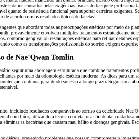
te e danos causados ​​pelas exigências físicas do basquete profissional.
ável quanto de resistência funcional para suportar carreiras exigentes.
ão de acordo com os resultados típicos de facetas.
angentes que abordam todas as preocupações estéticas por meio de plan
omlin provavelmente envolveu múltiplos tratamentos estrategicamente c
cos, contorno gengival ou restaurações estéticas para refinar detalhes e
ando como as transformações profissionais do sorriso exigem expertise 
riso de Nae'Qwan Tomlin
sário seguir uma abordagem estruturada que combine tratamentos profis
melhantes por meio da odontologia estética moderna. As dicas para um
manutenção contínua, garantindo sucesso a longo prazo. Seguir uma abo
stentável.
onito, incluindo resultados comparáveis ​​ao sorriso da celebridade Nae
al com flúor, utilizando a técnica correta; usar fio dental cuidadosame
a eliminar as bactérias que causam mau hálito e doenças gengivais. Es
dos diários, prevenindo problemas que possam comprometer o investime