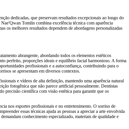
tenção dedicadas, que preservam resultados excepcionais ao longo do
o de Nae'Qwan Tomlin combina excelência técnica com aparência
, mas os melhores resultados dependem de abordagens personalizadas
atamento abrangente, abordando todos os elementos estéticos
 perfeito, proporções ideais e equilíbrio facial harmonioso. A forma
ortunidades profissionais e a autoconfiança, contribuindo para o
orrisos se apresentam em diversos contextos.
ssionais e vídeos de alta definição, mantendo uma aparência natural
eição fotogênica que não parece artificial pessoalmente. Dentistas
o precisão científica com visão estética para garantir que os
ia nos esportes profissionais e no entretenimento. O sorriso de
eender essas técnicas ajuda as pessoas a apreciar a arte envolvida
; demandam conhecimento especializado, materiais de qualidade e