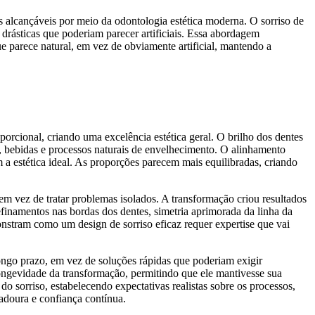
s alcançáveis ​​por meio da odontologia estética moderna. O sorriso de
drásticas que poderiam parecer artificiais. Essa abordagem
que parece natural, em vez de obviamente artificial, mantendo a
rcional, criando uma excelência estética geral. O brilho dos dentes
 bebidas e processos naturais de envelhecimento. O alinhamento
a estética ideal. As proporções parecem mais equilibradas, criando
 vez de tratar problemas isolados. A transformação criou resultados
efinamentos nas bordas dos dentes, simetria aprimorada da linha da
onstram como um design de sorriso eficaz requer expertise que vai
ongo prazo, em vez de soluções rápidas que poderiam exigir
longevidade da transformação, permitindo que ele mantivesse sua
o sorriso, estabelecendo expectativas realistas sobre os processos,
radoura e confiança contínua.