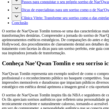
Passos para conquistar o seu próprio sorriso de Nae'Qw
Dicas de especialistas para um sorriso como o de Nae'
Clínica Vitrin: Transforme seu sorriso como o das estrela
Conclusão
O sorriso de Nae'Qwan Tomlin tornou-se uma das características mais
transformações dentárias. Compreender a jornada do sorriso de Nae'Q
aprimoramentos estéticos estratégicos. De comparações do antes e dep
Hollywood, dos procedimentos de clareamento dental aos detalhes da 
tratamento com facetas às dicas para um sorriso perfeito, este guia 
sua inspiradora jornada de transformação.
Conheça Nae'Qwan Tomlin e seu sorriso ic
Nae'Qwan Tomlin representa um exemplo notável de como o comprometi
profissional e o reconhecimento público no basquete competitivo. Sua
impressões memoráveis ​​e duradouras que impactam públicos diverso
estratégico em estética dental aprimora a imagem geral e cria oportunid
O sorriso de Nae'Qwan Tomlin inspira fãs da NBA e seguidores de cel
Os fãs apreciam sorrisos autênticos que refletem uma personalidade g
tecnicamente excelente e naturalmente caloroso, tornando-o acessível 
em vez de comprometer, a personalidade autêntica que se conecta em