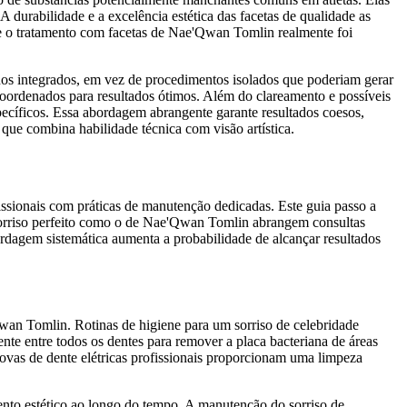
 A durabilidade e a excelência estética das facetas de qualidade as
 Se o tratamento com facetas de Nae'Qwan Tomlin realmente foi
os integrados, em vez de procedimentos isolados que poderiam gerar
oordenados para resultados ótimos. Além do clareamento e possíveis
specíficos. Essa abordagem abrangente garante resultados coesos,
que combina habilidade técnica com visão artística.
sionais com práticas de manutenção dedicadas. Este guia passo a
 sorriso perfeito como o de Nae'Qwan Tomlin abrangem consultas
rdagem sistemática aumenta a probabilidade de alcançar resultados
'Qwan Tomlin. Rotinas de higiene para um sorriso de celebridade
nte entre todos os dentes para remover a placa bacteriana de áreas
covas de dente elétricas profissionais proporcionam uma limpeza
nto estético ao longo do tempo. A manutenção do sorriso de