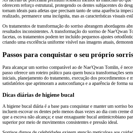
oferecem reforço estrutural, protegendo os dentes subjacentes do desgas
tornam ideais para atletas que precisam tanto de uma aparência impec
realizado, permanece uma incógnita, mas as características visuais est
Os tratamentos de transformação do sorriso abrangem abordagens abr
resultados inconsistentes. A transformação do sorriso de Nae'Qwan T
facetas, os tratamentos podem ter incluído pequenos ajustes ortodônti
criando uma excelência uniforme visível nas imagens atuais, demonstr
Passos para conquistar o seu próprio sor
Para alcançar um sorriso comparável ao de Nae'Qwan Tomlin, é neces
passo oferece um roteiro prático para quem busca transformações se
iniciais, planejamento do tratamento, execução dos procedimentos e 
satisfatórios que aprimoram a autoconfiança e a aparência de forma su
Dicas diárias de higiene bucal
A higiene bucal diária é a base para conquistar e manter um sorriso b
incluem escovar os dentes pelo menos duas vezes ao dia com creme dent
que a escova não alcança; e usar enxaguante bucal antimicrobiano par
superior por meio de movimentos consistentes e pressão ideal.
Sorrisos dignos de celebridades exigem atenção meticulosa aos cuida