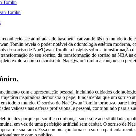
an Tomlin
Qwan Tomlin
s
 reconhecidas e admiradas do basquete, cativando fãs no mundo todo e
wan Tomlin revela o poder notável da odontologia estética moderna, c
ois do sorriso de Nae'Qwan Tomlin a insights sobre a transformação dos 
transformação do seu sorriso, da transformação do sorriso na NBA às c
completo explora como o sorriso de Nae'Qwan Tomlin alcançou sua perfei
ônico.
mento com a apresentação pessoal, incluindo cuidados odontológicos 
 trajetória inspiradora demonstra o papel fundamental que um sorriso a
s em todo o mundo. O sorriso de Nae'Qwan Tomlin tornou-se parte inte
ades valiosas nas esferas profissional e pessoal, contribuindo para a su
ebridades porque personifica confiança, sucesso e acessibilidade, qu
enuína, em vez de uma perfeição artificial sem caráter. O sorriso de Na
apesar de sua fama. Essa combinação torna seu sorriso particularmente 
ocionalmente com o público.