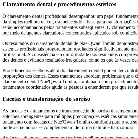
Clareamento dental e procedimentos estéticos
O clareamento dental profissional desempenhou um papel fundamental
da simples melhora da cor, estabelecendo a base para transformações 
serão acompanhados pelos tratamentos subsequentes. O clareamento p
por meio de agentes clareadores concentrados aplicados sob condiçõe
Os resultados do clareamento dental de Nae'Qwan Tomlin demonstram
sistemas profissionais proporcionam resultados significativamente mai
profissional. A consistência e a uniformidade dos resultados comprova
dos dentes e evitando resultados irregulares, como os que às vezes o
Procedimentos estéticos além do clareamento dental podem ter contrib
proporções dos dentes. Esses tratamentos abordam problemas que o cl
clareamento dental Nae'Qwan Tomlin, combinado com procedimentos est
tratamentos coordenados ajuda as pessoas a entenderem por que resu
Facetas e transformação do sorriso
As facetas e os tratamentos de transformação do sorriso desempenhara
soluções abrangentes para múltiplas preocupações estéticas simultane
tratamento com facetas de Nae'Qwan Tomlin contribuiu para o seu sor
onde as melhorias se complementam de forma natural e harmoniosa.
As facetas de porcelana premium resistem melhor às manchas do que 