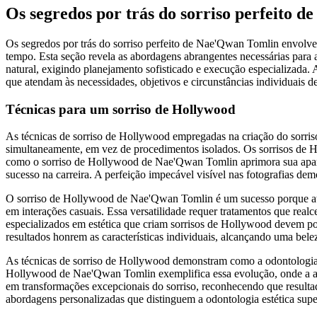
Os segredos por trás do sorriso perfeito 
Os segredos por trás do sorriso perfeito de Nae'Qwan Tomlin envolve
tempo. Esta seção revela as abordagens abrangentes necessárias para
natural, exigindo planejamento sofisticado e execução especializada.
que atendam às necessidades, objetivos e circunstâncias individuais d
Técnicas para um sorriso de Hollywood
As técnicas de sorriso de Hollywood empregadas na criação do sorri
simultaneamente, em vez de procedimentos isolados. Os sorrisos de H
como o sorriso de Hollywood de Nae'Qwan Tomlin aprimora sua aparênci
sucesso na carreira. A perfeição impecável visível nas fotografias de
O sorriso de Hollywood de Nae'Qwan Tomlin é um sucesso porque atende
em interações casuais. Essa versatilidade requer tratamentos que realc
especializados em estética que criam sorrisos de Hollywood devem possu
resultados honrem as características individuais, alcançando uma bele
As técnicas de sorriso de Hollywood demonstram como a odontologia es
Hollywood de Nae'Qwan Tomlin exemplifica essa evolução, onde a apa
em transformações excepcionais do sorriso, reconhecendo que resulta
abordagens personalizadas que distinguem a odontologia estética supe