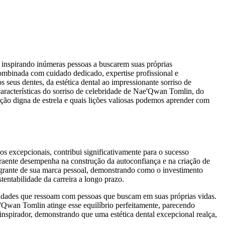
 inspirando inúmeras pessoas a buscarem suas próprias
ombinada com cuidado dedicado, expertise profissional e
seus dentes, da estética dental ao impressionante sorriso de
aracterísticas do sorriso de celebridade de Nae'Qwan Tomlin, do
ção digna de estrela e quais lições valiosas podemos aprender com
excepcionais, contribui significativamente para o sucesso
traente desempenha na construção da autoconfiança e na criação de
grante de sua marca pessoal, demonstrando como o investimento
stentabilidade da carreira a longo prazo.
alidades que ressoam com pessoas que buscam em suas próprias vidas.
e'Qwan Tomlin atinge esse equilíbrio perfeitamente, parecendo
inspirador, demonstrando que uma estética dental excepcional realça,