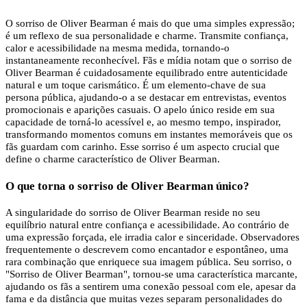
O sorriso de Oliver Bearman é mais do que uma simples expressão;
é um reflexo de sua personalidade e charme. Transmite confiança,
calor e acessibilidade na mesma medida, tornando-o
instantaneamente reconhecível. Fãs e mídia notam que o sorriso de
Oliver Bearman é cuidadosamente equilibrado entre autenticidade
natural e um toque carismático. É um elemento-chave de sua
persona pública, ajudando-o a se destacar em entrevistas, eventos
promocionais e aparições casuais. O apelo único reside em sua
capacidade de torná-lo acessível e, ao mesmo tempo, inspirador,
transformando momentos comuns em instantes memoráveis ​​que os
fãs guardam com carinho. Esse sorriso é um aspecto crucial que
define o charme característico de Oliver Bearman.
O que torna o sorriso de Oliver Bearman único?
A singularidade do sorriso de Oliver Bearman reside no seu
equilíbrio natural entre confiança e acessibilidade. Ao contrário de
uma expressão forçada, ele irradia calor e sinceridade. Observadores
frequentemente o descrevem como encantador e espontâneo, uma
rara combinação que enriquece sua imagem pública. Seu sorriso, o
"Sorriso de Oliver Bearman", tornou-se uma característica marcante,
ajudando os fãs a sentirem uma conexão pessoal com ele, apesar da
fama e da distância que muitas vezes separam personalidades do