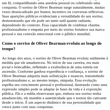
um fã, compartilhando uma anedota pessoal ou celebrando uma
conquista. O sorriso de Oliver Bearman surge naturalmente, muitas
vezes desencadeado por humor, incentivo ou conversas reflexivas.
Suas aparições públicas evidenciam a versatilidade do seu sorriso,
demonstrando que ele pode ser tanto sutil quanto radiante,
dependendo do contexto. Essa capacidade de combinar charme,
profissionalismo e empatia por meio do sorriso fortalece sua marca
pessoal e sua conexão emocional com o público mundial.
Como o sorriso de Oliver Bearman evoluiu ao longo do
tempo?
Ao longo dos anos, o sorriso de Oliver Bearman evoluiu sutilmente à
medida que ele amadureceu. No início de sua carreira, era mais
jovial e brincalhão, refletindo a exuberância de uma estrela em
ascensão. Conforme ganhou experiência e confiança, o sorriso de
Oliver Bearman adquiriu mais sofisticação e nuances, transmitindo
profissionalismo e, ao mesmo tempo, simpatia. Essa evolução
espelha seu crescimento pessoal e profissional, ilustrando como uma
expressão simples pode se adaptar às fases da vida e à exposição
pública. Fãs e a mídia observaram que, embora seu sorriso tenha
amadurecido, ele mantém a autenticidade que o tornou tão cativante
desde o início. É um aspecto dinâmico de sua personalidade que
cresce junto com suas conquistas.