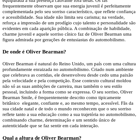
equiparada à sua presença cativante fora delas. Os fãs
frequentemente observam que sua energia juvenil é perfeitamente
complementada pelo seu sorriso característico, que reflete confiança
e acessibilidade. Sua idade não limita seu carisma; na verdade,
reforça a impressão de um prodígio cujo talento e personalidade são
evidentes em cada aparição pública. A combinação de habilidade,
charme juvenil e aquele sorriso cínico faz de Oliver Bearman uma
figura admirada por gerações de entusiastas do automobilismo.
De onde é Oliver Bearman?
Oliver Bearman é natural do Reino Unido, um país com uma cultura
profundamente enraizada no automobilismo. Criado num ambiente
que celebrava as corridas, ele desenvolveu desde cedo uma paixão
pela velocidade e pela competição. Esse contexto cultural moldou
não só as suas ambições de carreira, mas também o seu estilo
pessoal, incluindo a forma como se expressa. O seu sorriso, Oliver
Bearman Smile, é frequentemente descrito como tipicamente
britânico elegante, confiante e, ao mesmo tempo, acessível. Fãs da
sua cidade natal e de todo o mundo reconhecem que o seu sorriso
reflete tanto a sua educação como a sua trajetória no automobilismo,
combinando charme, determinação e um sentido único de
autenticidade que se faz sentir em cada interação.
Qual a altura de Oliver Bearman?