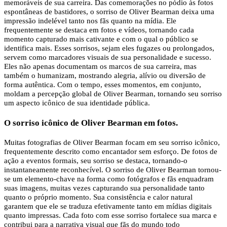
memoráveis ​​de sua carreira. Das comemorações no pódio às fotos
espontâneas de bastidores, o sorriso de Oliver Bearman deixa uma
impressão indelével tanto nos fãs quanto na mídia. Ele
frequentemente se destaca em fotos e vídeos, tornando cada
momento capturado mais cativante e com o qual o público se
identifica mais. Esses sorrisos, sejam eles fugazes ou prolongados,
servem como marcadores visuais de sua personalidade e sucesso.
Eles não apenas documentam os marcos de sua carreira, mas
também o humanizam, mostrando alegria, alívio ou diversão de
forma autêntica. Com o tempo, esses momentos, em conjunto,
moldam a percepção global de Oliver Bearman, tornando seu sorriso
um aspecto icônico de sua identidade pública.
O sorriso icônico de Oliver Bearman em fotos.
Muitas fotografias de Oliver Bearman focam em seu sorriso icônico,
frequentemente descrito como encantador sem esforço. De fotos de
ação a eventos formais, seu sorriso se destaca, tornando-o
instantaneamente reconhecível. O sorriso de Oliver Bearman tornou-
se um elemento-chave na forma como fotógrafos e fãs enquadram
suas imagens, muitas vezes capturando sua personalidade tanto
quanto o próprio momento. Sua consistência e calor natural
garantem que ele se traduza efetivamente tanto em mídias digitais
quanto impressas. Cada foto com esse sorriso fortalece sua marca e
contribui para a narrativa visual que fãs do mundo todo