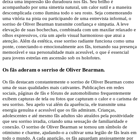
deixa uma impressão tão duradoura nos fãs. Seu brilho é
acompanhado por uma simetria natural, um calor sutil e a maneira
descomplicada como ilumina todo o seu rosto. Seja comemorando
uma vitória na pista ou participando de uma entrevista informal, o
sorriso de Oliver Bearman transmite confiança e simpatia. A leve
elevação de suas bochechas, combinada com um maxilar relaxado e
olhos expressivos, cria um apelo visual harmonioso que atrai a
atenção. Além da estética, esse sorriso radiante funciona como uma
ponte, conectando-o emocionalmente aos fãs, tornando sua presença
memorável e sua personalidade mais acessível, o que é essencial
para jovens estrelas em ascensão sob os holofotes.
Os fãs adoram o sorriso de Oliver Bearman.
Os fãs destacam constantemente o sorriso de Oliver Bearman como
uma de suas qualidades mais cativantes. Publicações em redes
sociais, páginas de fãs e fóruns de automobilismo frequentemente
exibem capturas de tela ou fotos que capturam o calor e o carisma de
seu sorriso. Seu apelo vai além da aparência, ele transmite uma
energia genuína e acessível que os fãs admiram. Crianças,
adolescentes e até mesmo fãs adultos são atraídos pela positividade
que seu sorriso irradia, criando uma sensação de familiaridade e
conexão. O sorriso de Oliver Bearman se tornou um símbolo de
otimismo e charme, ajudando-o a cultivar uma legião de fãs leais em
todo o mundo. A cada aparição, os fãs aguardam ansiosamente por