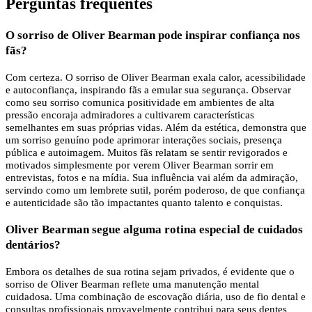
Perguntas frequentes
O sorriso de Oliver Bearman pode inspirar confiança nos
fãs?
Com certeza. O sorriso de Oliver Bearman exala calor, acessibilidade
e autoconfiança, inspirando fãs a emular sua segurança. Observar
como seu sorriso comunica positividade em ambientes de alta
pressão encoraja admiradores a cultivarem características
semelhantes em suas próprias vidas. Além da estética, demonstra que
um sorriso genuíno pode aprimorar interações sociais, presença
pública e autoimagem. Muitos fãs relatam se sentir revigorados e
motivados simplesmente por verem Oliver Bearman sorrir em
entrevistas, fotos e na mídia. Sua influência vai além da admiração,
servindo como um lembrete sutil, porém poderoso, de que confiança
e autenticidade são tão impactantes quanto talento e conquistas.
Oliver Bearman segue alguma rotina especial de cuidados
dentários?
Embora os detalhes de sua rotina sejam privados, é evidente que o
sorriso de Oliver Bearman reflete uma manutenção mental
cuidadosa. Uma combinação de escovação diária, uso de fio dental e
consultas profissionais provavelmente contribui para seus dentes