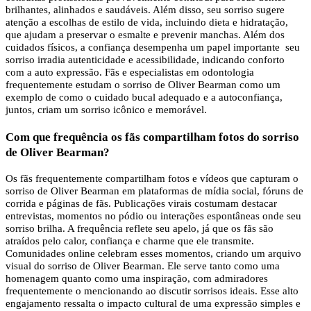
brilhantes, alinhados e saudáveis. Além disso, seu sorriso sugere
atenção a escolhas de estilo de vida, incluindo dieta e hidratação,
que ajudam a preservar o esmalte e prevenir manchas. Além dos
cuidados físicos, a confiança desempenha um papel importante seu
sorriso irradia autenticidade e acessibilidade, indicando conforto
com a auto expressão. Fãs e especialistas em odontologia
frequentemente estudam o sorriso de Oliver Bearman como um
exemplo de como o cuidado bucal adequado e a autoconfiança,
juntos, criam um sorriso icônico e memorável.
Com que frequência os fãs compartilham fotos do sorriso
de Oliver Bearman?
Os fãs frequentemente compartilham fotos e vídeos que capturam o
sorriso de Oliver Bearman em plataformas de mídia social, fóruns de
corrida e páginas de fãs. Publicações virais costumam destacar
entrevistas, momentos no pódio ou interações espontâneas onde seu
sorriso brilha. A frequência reflete seu apelo, já que os fãs são
atraídos pelo calor, confiança e charme que ele transmite.
Comunidades online celebram esses momentos, criando um arquivo
visual do sorriso de Oliver Bearman. Ele serve tanto como uma
homenagem quanto como uma inspiração, com admiradores
frequentemente o mencionando ao discutir sorrisos ideais. Esse alto
engajamento ressalta o impacto cultural de uma expressão simples e