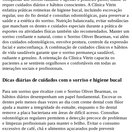
requer cuidados diários e hábitos conscientes. A Clínica Vitrin
enfatiza práticas rotineiras de higiene bucal, incluindo escovação
regular, uso do fio dental e consultas odontológicas, para preservar a
saúde e a estética do sorriso. Nutrição balanceada, evitar substâncias
que mancham os dentes e cuidados especiais durante a prática de
esportes ou atividades físicas também são recomendados. Manter um
sorriso confiante e natural, como o Sorriso Oliver Bearman, vai além
dos cuidados odontológicos, envolve postura, controle da expressão
facial e autoconfiança. A combinação de cuidados clínicos e hábitos
de vida saudáveis ​​garante que o sorriso permaneça saudável,
radiante e genuíno. A orientação da Clínica Vitrin capacita os
pacientes a se sentirem orgulhosos e confortáveis ​​em todas as
interações sociais e profissionais.
Dicas diárias de cuidados com o sorriso e higiene bucal
Para um sorriso que rivalize com o Sorriso Oliver Bearman, os
hábitos diários desempenham um papel fundamental. Escovar os
dentes pelo menos duas vezes ao dia com creme dental com flúor
ajuda a manter a integridade do esmalte, enquanto o fio dental
remove a placa bacteriana em áreas de difícil acesso. Consultas
odontológicas regulares permitem a detecção precoce de problemas
e limpezas profissionais para manter o brilho. Evitar o consumo
excessivo de café, chá e alimentos açucarados pode prevenir