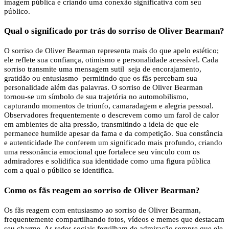
imagem pública e criando uma conexão significativa com seu
público.
Qual o significado por trás do sorriso de Oliver Bearman?
O sorriso de Oliver Bearman representa mais do que apelo estético;
ele reflete sua confiança, otimismo e personalidade acessível. Cada
sorriso transmite uma mensagem sutil seja de encorajamento,
gratidão ou entusiasmo permitindo que os fãs percebam sua
personalidade além das palavras. O sorriso de Oliver Bearman
tornou-se um símbolo de sua trajetória no automobilismo,
capturando momentos de triunfo, camaradagem e alegria pessoal.
Observadores frequentemente o descrevem como um farol de calor
em ambientes de alta pressão, transmitindo a ideia de que ele
permanece humilde apesar da fama e da competição. Sua constância
e autenticidade lhe conferem um significado mais profundo, criando
uma ressonância emocional que fortalece seu vínculo com os
admiradores e solidifica sua identidade como uma figura pública
com a qual o público se identifica.
Como os fãs reagem ao sorriso de Oliver Bearman?
Os fãs reagem com entusiasmo ao sorriso de Oliver Bearman,
frequentemente compartilhando fotos, vídeos e memes que destacam
seu charme. As redes sociais fervilham de admiração sempre que ele