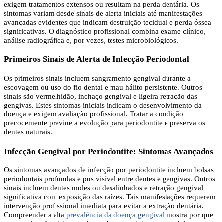
exigem tratamentos extensos ou resultam na perda dentária. Os
sintomas variam desde sinais de alerta iniciais até manifestações
avançadas evidentes que indicam destruição tecidual e perda óssea
significativas. O diagnóstico profissional combina exame clínico,
análise radiográfica e, por vezes, testes microbiológicos.
Primeiros Sinais de Alerta de Infecção Periodontal
Os primeiros sinais incluem sangramento gengival durante a
escovagem ou uso do fio dental e mau hálito persistente. Outros
sinais são vermelhidão, inchaço gengival e ligeira retração das
gengivas. Estes sintomas iniciais indicam o desenvolvimento da
doença e exigem avaliação profissional. Tratar a condição
precocemente previne a evolução para periodontite e preserva os
dentes naturais.
Infecção Gengival por Periodontite: Sintomas Avançados
Os sintomas avançados de infecção por periodontite incluem bolsas
periodontais profundas e pus visível entre dentes e gengivas. Outros
sinais incluem dentes moles ou desalinhados e retração gengival
significativa com exposição das raízes. Tais manifestações requerem
intervenção profissional imediata para evitar a extração dentária.
Compreender a alta
prevalência da doença gengival
mostra por que