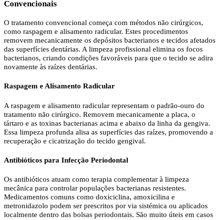
Convencionais
O tratamento convencional começa com métodos não cirúrgicos,
como raspagem e alisamento radicular. Estes procedimentos
removem mecanicamente os depósitos bacterianos e tecidos afetados
das superfícies dentárias. A limpeza profissional elimina os focos
bacterianos, criando condições favoráveis para que o tecido se adira
novamente às raízes dentárias.
Raspagem e Alisamento Radicular
A raspagem e alisamento radicular representam o padrão-ouro do
tratamento não cirúrgico. Removem mecanicamente a placa, o
tártaro e as toxinas bacterianas acima e abaixo da linha da gengiva.
Essa limpeza profunda alisa as superfícies das raízes, promovendo a
recuperação e cicatrização do tecido gengival.
Antibióticos para Infecção Periodontal
Os antibióticos atuam como terapia complementar à limpeza
mecânica para controlar populações bacterianas resistentes.
Medicamentos comuns como doxiciclina, amoxicilina e
metronidazolo podem ser prescritos por via sistémica ou aplicados
localmente dentro das bolsas periodontais. São muito úteis em casos