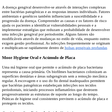
A doença gengival desenvolve-se através de interações complexas
entre bactérias patogénicas e as respostas imunes individuais. Fatores
ambientais e genéticos também influenciam a suscetibilidade e a
progressão da doença. Compreender as causas e os fatores de risco
ajuda os pacientes a identificar vulnerabilidades pessoais e a
implementar estratégias que reduzam a probabilidade de desenvolver
uma infecção gengival por periodontite. Alguns fatores são
modificáveis através de mudanças no estilo de vida, enquanto outros
exigem gestão profissional. As infecções frequentemente se originam
e multiplicam-se rapidamente dentro de
bolsas gengivais profundas
Moor Hygiene Oral e Acúmulo de Placa
Uma má higiene oral que permite o acúmulo de placa bacteriana
representa a causa primária. Os biofilmes bacterianos colonizam as
superfícies dentárias e áreas subgengivais sem a remoção mecânica
regular. A escovagem e o uso do fio dental inadequados permitem
que bactérias patogénicas estabeleçam infecções nos tecidos
periodontais, iniciando processos inflamatórios que destroem
progressivamente as estruturas de suporte ao longo do tempo.
Práticas de higiene oral consistentes previnem o acúmulo de placa e
protegem os tecidos.