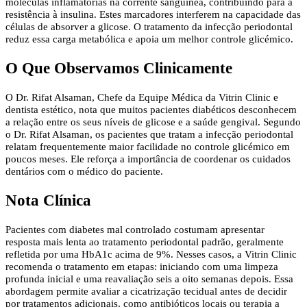
moléculas inflamatórias na corrente sanguínea, contribuindo para a
resistência à insulina. Estes marcadores interferem na capacidade das
células de absorver a glicose. O tratamento da infecção periodontal
reduz essa carga metabólica e apoia um melhor controle glicémico.
O Que Observamos Clinicamente
O Dr. Rifat Alsaman, Chefe da Equipe Médica da Vitrin Clinic e
dentista estético, nota que muitos pacientes diabéticos desconhecem
a relação entre os seus níveis de glicose e a saúde gengival. Segundo
o Dr. Rifat Alsaman, os pacientes que tratam a infecção periodontal
relatam frequentemente maior facilidade no controle glicémico em
poucos meses. Ele reforça a importância de coordenar os cuidados
dentários com o médico do paciente.
Nota Clínica
Pacientes com diabetes mal controlado costumam apresentar
resposta mais lenta ao tratamento periodontal padrão, geralmente
refletida por uma HbA1c acima de 9%. Nesses casos, a Vitrin Clinic
recomenda o tratamento em etapas: iniciando com uma limpeza
profunda inicial e uma reavaliação seis a oito semanas depois. Essa
abordagem permite avaliar a cicatrização tecidual antes de decidir
por tratamentos adicionais, como antibióticos locais ou terapia a