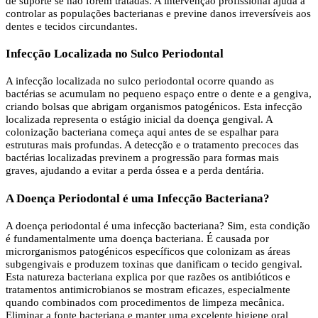
de suporte se não forem tratadas. A intervenção profissional ajuda a
controlar as populações bacterianas e previne danos irreversíveis aos
dentes e tecidos circundantes.
Infecção Localizada no Sulco Periodontal
A infecção localizada no sulco periodontal ocorre quando as
bactérias se acumulam no pequeno espaço entre o dente e a gengiva,
criando bolsas que abrigam organismos patogénicos. Esta infecção
localizada representa o estágio inicial da doença gengival. A
colonização bacteriana começa aqui antes de se espalhar para
estruturas mais profundas. A detecção e o tratamento precoces das
bactérias localizadas previnem a progressão para formas mais
graves, ajudando a evitar a perda óssea e a perda dentária.
A Doença Periodontal é uma Infecção Bacteriana?
A doença periodontal é uma infecção bacteriana? Sim, esta condição
é fundamentalmente uma doença bacteriana. É causada por
microrganismos patogénicos específicos que colonizam as áreas
subgengivais e produzem toxinas que danificam o tecido gengival.
Esta natureza bacteriana explica por que razões os antibióticos e
tratamentos antimicrobianos se mostram eficazes, especialmente
quando combinados com procedimentos de limpeza mecânica.
Eliminar a fonte bacteriana e manter uma excelente higiene oral