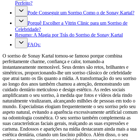
Perfeito?
Pode Conseguir um Sorriso Como o de Sonay Kartal?
Porquê Escolher a Vitrin Clinic para um Sorriso de
Celebridade?
Resumo: A Magia por Trás do Sorriso de Sonay Kartal
FAQs:
O sorriso de Sonay Kartal tornou-se famoso porque combina
perfeitamente charme, confiança e calor, tornando-a
instantaneamente memorável. Seus dentes são retos, brilhantes e
simétricos, proporcionando-lhe um sorriso clássico de celebridade
que atrai tanto os fãs quanto a mídia. A transformação do seu sorriso
ao longo dos anos também chamou a atenção, demonstrando um
cuidado dentário meticuloso e design estético. As redes sociais
amplificaram o seu sorriso, à medida que fotos e vídeos dela rindo
naturalmente viralizaram, alcançando milhões de pessoas em todo o
mundo. Especialistas elogiam frequentemente o seu sorriso pelo seu
aspeto natural, evitando a aparência excessivamente artificial comum
na odontologia cosmética. O seu sorriso também complementa as
suas características faciais gerais, realçando as suas expressões e
carisma. Endossos e aparições na mídia destacaram ainda mais a sua
estética dentária, criando um fascínio público. Além disso, o seu