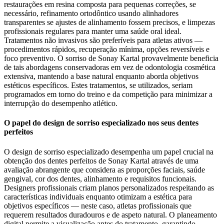
restaurações em resina composta para pequenas correções, se
necessário, refinamento ortodôntico usando alinhadores
transparentes se ajustes de alinhamento fossem precisos, e limpezas
profissionais regulares para manter uma saúde oral ideal.
Tratamentos não invasivos são preferíveis para atletas ativos —
procedimentos rápidos, recuperação mínima, opções reversíveis e
foco preventivo. O sorriso de Sonay Kartal provavelmente beneficia
de tais abordagens conservadoras em vez de odontologia cosmética
extensiva, mantendo a base natural enquanto aborda objetivos
estéticos específicos. Estes tratamentos, se utilizados, seriam
programados em torno do treino e da competição para minimizar a
interrupção do desempenho atlético.
O papel do design de sorriso especializado nos seus dentes
perfeitos
O design de sorriso especializado desempenha um papel crucial na
obtenção dos dentes perfeitos de Sonay Kartal através de uma
avaliação abrangente que considera as proporções faciais, saúde
gengival, cor dos dentes, alinhamento e requisitos funcionais.
Designers profissionais criam planos personalizados respeitando as
características individuais enquanto otimizam a estética para
objetivos específicos — neste caso, atletas profissionais que
requerem resultados duradouros e de aspeto natural. O planeamento
digital permite a visualização antes do tratamento, garantindo