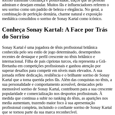
sorriso transmite confiança e positividade, traços que as pessoas
admiram e desejam emular. Muitos fãs e influenciadores referem o
seu sorriso como um padrão de beleza e elegância. No geral, a
combinação de perfeição dentária, charme natural e exposição
mediática consolidou o sorriso de Sonay Kartal como icónico.
Conheça Sonay Kartal: A Face por Trás
do Sorriso
Sonay Kartal é uma jogadora de tênis profissional britânica
conhecida pelo seu estilo de jogo determinado, desempenhos
recentes de destaque e perfil crescente no tênis britânico e
internacional. Filha de pais cipriotas turcos, ela representa a Grã-
Bretanha em competições profissionais e ganhou atenção por
superar desafios para competir em níveis mais elevados. A sua
jornada reflete dedicação, resiliência e o brilhante sorriso de Sonay
Kartal que a torna querida pelos fãs. Além das conquistas no tênis, a
sua personalidade e comportamento acessível, destacados pelo
memorável sorriso de Sonay Kartal, contribuem para a sua crescente
popularidade e comercialização nos desportos profissionais. À
medida que continua a subir no ranking do tênis, as aparições nos
media aumentam, trazendo maior foco à sua apresentação
profissional completa, incluindo o confiante sorriso de Sonay Kartal
que se tornou parte da sua marca reconhecível.