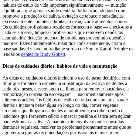
hábitos de estilo de vida importam significativamente — nutrição
equilibrada que apoia a saúde dentária, hidratação adequada que
promove a produção de saliva, evitação de tabaco e substâncias
excessivamente corantes e limitação de açúcar e alimentos ácidos.
Os cuidados profissionais regulares fornecem a base — check-ups a
cada seis meses, limpezas profissionais que removem depósitos
acumulados, deteção precoce de problemas prevenindo questões
maiores. Estes fundamentos, mantidos consistentemente, criam a
base saudável visível no radiante sorriso de Sonay Kartal.
Admire os
lendários
dentes de Rudy Gobert
.
Dicas de cuidados diários, hábitos de vida e manutenção
As dicas de cuidados diários incluem o uso de pasta dentífrica com
flúor que fortalece o esmalte, a substituição da escova de dentes a
cada três meses, a escovagem da língua para remover bactérias e a
temporização correta da escovagem — não imediatamente após
alimentos ácidos. Os hábitos de estilo de vida que apoiam a saúde
dentária incluem beber água ao longo do dia, comer vegetais
crocantes que limpam os dentes naturalmente, escolher queijo e
laticínios que fornecem cálcio e mascar pastilha elástica sem açúcar
para estimular a saliva. A manutenção envolve manter consultas
dentárias regulares, resolver os problemas prontamente antes que se
agravem, seguir as recomendações profissionais e investir em