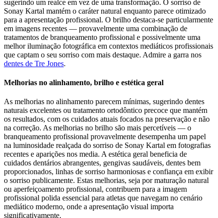
sugerindo um realce em vez de uma transformação. O sorriso de
Sonay Kartal mantém o caráter natural enquanto parece otimizado
para a apresentação profissional. O brilho destaca-se particularmente
em imagens recentes — provavelmente uma combinação de
tratamentos de branqueamento profissional e possivelmente uma
melhor iluminação fotográfica em contextos mediáticos profissionais
que captam o seu sorriso com mais destaque.
Admire a garra nos
dentes de Tre Jones
.
Melhorias no alinhamento, brilho e estética geral
As melhorias no alinhamento parecem mínimas, sugerindo dentes
naturais excelentes ou tratamento ortodôntico precoce que mantém
os resultados, com os cuidados atuais focados na preservação e não
na correção. As melhorias no brilho são mais percetíveis — o
branqueamento profissional provavelmente desempenha um papel
na luminosidade realçada do sorriso de Sonay Kartal em fotografias
recentes e aparições nos media. A estética geral beneficia de
cuidados dentários abrangentes, gengivas saudáveis, dentes bem
proporcionados, linhas de sorriso harmoniosas e confiança em exibir
o sorriso publicamente. Estas melhorias, seja por maturação natural
ou aperfeiçoamento profissional, contribuem para a imagem
profissional polida essencial para atletas que navegam no cenário
mediático moderno, onde a apresentação visual importa
significativamente.