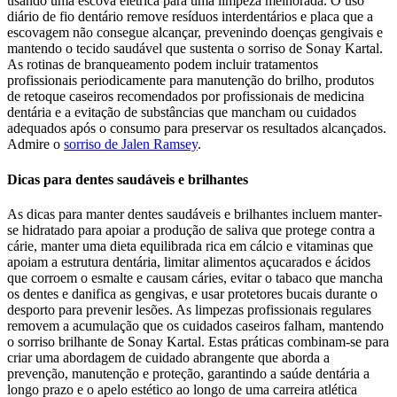
usando uma escova elétrica para uma limpeza melhorada. O uso
diário de fio dentário remove resíduos interdentários e placa que a
escovagem não consegue alcançar, prevenindo doenças gengivais e
mantendo o tecido saudável que sustenta o sorriso de Sonay Kartal.
As rotinas de branqueamento podem incluir tratamentos
profissionais periodicamente para manutenção do brilho, produtos
de retoque caseiros recomendados por profissionais de medicina
dentária e a evitação de substâncias que mancham ou cuidados
adequados após o consumo para preservar os resultados alcançados.
Admire o
sorriso de Jalen Ramsey
.
Dicas para dentes saudáveis e brilhantes
As dicas para manter dentes saudáveis e brilhantes incluem manter-
se hidratado para apoiar a produção de saliva que protege contra a
cárie, manter uma dieta equilibrada rica em cálcio e vitaminas que
apoiam a estrutura dentária, limitar alimentos açucarados e ácidos
que corroem o esmalte e causam cáries, evitar o tabaco que mancha
os dentes e danifica as gengivas, e usar protetores bucais durante o
desporto para prevenir lesões. As limpezas profissionais regulares
removem a acumulação que os cuidados caseiros falham, mantendo
o sorriso brilhante de Sonay Kartal. Estas práticas combinam-se para
criar uma abordagem de cuidado abrangente que aborda a
prevenção, manutenção e proteção, garantindo a saúde dentária a
longo prazo e o apelo estético ao longo de uma carreira atlética