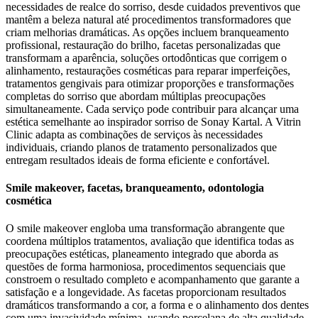
necessidades de realce do sorriso, desde cuidados preventivos que
mantêm a beleza natural até procedimentos transformadores que
criam melhorias dramáticas. As opções incluem branqueamento
profissional, restauração do brilho, facetas personalizadas que
transformam a aparência, soluções ortodônticas que corrigem o
alinhamento, restaurações cosméticas para reparar imperfeições,
tratamentos gengivais para otimizar proporções e transformações
completas do sorriso que abordam múltiplas preocupações
simultaneamente. Cada serviço pode contribuir para alcançar uma
estética semelhante ao inspirador sorriso de Sonay Kartal. A Vitrin
Clinic adapta as combinações de serviços às necessidades
individuais, criando planos de tratamento personalizados que
entregam resultados ideais de forma eficiente e confortável.
Smile makeover, facetas, branqueamento, odontologia
cosmética
O smile makeover engloba uma transformação abrangente que
coordena múltiplos tratamentos, avaliação que identifica todas as
preocupações estéticas, planeamento integrado que aborda as
questões de forma harmoniosa, procedimentos sequenciais que
constroem o resultado completo e acompanhamento que garante a
satisfação e a longevidade. As facetas proporcionam resultados
dramáticos transformando a cor, a forma e o alinhamento dos dentes
com uma invasividade mínima, usando porcelana de alta qualidade