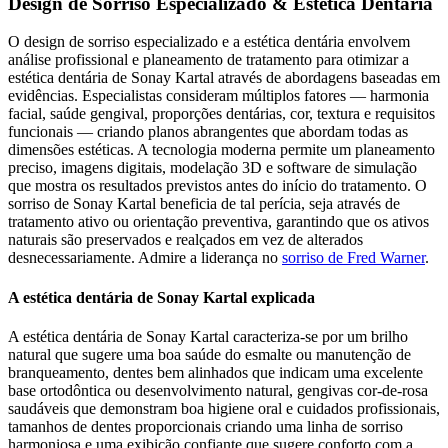
Design de Sorriso Especializado & Estética Dentária
O design de sorriso especializado e a estética dentária envolvem
análise profissional e planeamento de tratamento para otimizar a
estética dentária de Sonay Kartal através de abordagens baseadas em
evidências. Especialistas consideram múltiplos fatores — harmonia
facial, saúde gengival, proporções dentárias, cor, textura e requisitos
funcionais — criando planos abrangentes que abordam todas as
dimensões estéticas. A tecnologia moderna permite um planeamento
preciso, imagens digitais, modelação 3D e software de simulação
que mostra os resultados previstos antes do início do tratamento. O
sorriso de Sonay Kartal beneficia de tal perícia, seja através de
tratamento ativo ou orientação preventiva, garantindo que os ativos
naturais são preservados e realçados em vez de alterados
desnecessariamente.
Admire a liderança no
sorriso de Fred Warner
.
A estética dentária de Sonay Kartal explicada
A estética dentária de Sonay Kartal caracteriza-se por um brilho
natural que sugere uma boa saúde do esmalte ou manutenção de
branqueamento, dentes bem alinhados que indicam uma excelente
base ortodôntica ou desenvolvimento natural, gengivas cor-de-rosa
saudáveis que demonstram boa higiene oral e cuidados profissionais,
tamanhos de dentes proporcionais criando uma linha de sorriso
harmoniosa e uma exibição confiante que sugere conforto com a