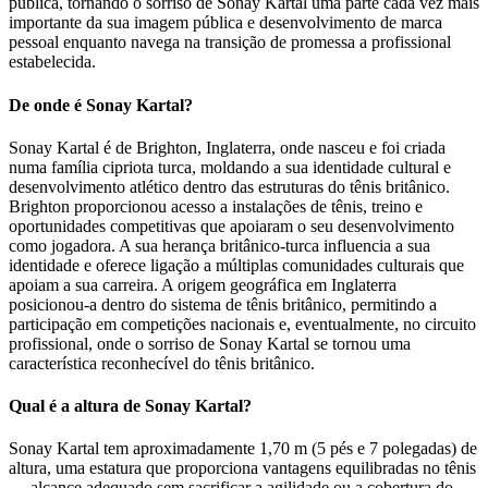
pública, tornando o sorriso de Sonay Kartal uma parte cada vez mais
importante da sua imagem pública e desenvolvimento de marca
pessoal enquanto navega na transição de promessa a profissional
estabelecida.
De onde é Sonay Kartal?
Sonay Kartal é de Brighton, Inglaterra, onde nasceu e foi criada
numa família cipriota turca, moldando a sua identidade cultural e
desenvolvimento atlético dentro das estruturas do tênis britânico.
Brighton proporcionou acesso a instalações de tênis, treino e
oportunidades competitivas que apoiaram o seu desenvolvimento
como jogadora. A sua herança britânico-turca influencia a sua
identidade e oferece ligação a múltiplas comunidades culturais que
apoiam a sua carreira. A origem geográfica em Inglaterra
posicionou-a dentro do sistema de tênis britânico, permitindo a
participação em competições nacionais e, eventualmente, no circuito
profissional, onde o sorriso de Sonay Kartal se tornou uma
característica reconhecível do tênis britânico.
Qual é a altura de Sonay Kartal?
Sonay Kartal tem aproximadamente 1,70 m (5 pés e 7 polegadas) de
altura, uma estatura que proporciona vantagens equilibradas no tênis
— alcance adequado sem sacrificar a agilidade ou a cobertura do