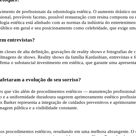
imento de profissionais da odontologia estética. O aumento drástico n
onal, prováveis ​​facetas, possível restauração com resina composta ou
ologia estética está alinhado com as normas da indústria do entretenime
o público em geral e seu posicionamento como celebridade, que exige um
 em entrevistas?
 closes de alta definição, gravações de reality shows e fotografias de 
filmagens de shows. Reality shows da família Kardashian, entrevistas e
onfirma o substancial investimento em estética, que garante uma aprese
 afetaram a evolução do seu sorriso?
s que vão além de procedimentos estéticos — manutenção profissional r
nso e a uniformidade duradoura sugerem aprimoramento estético profiss
vis Barker representa a integração de cuidados preventivos e aprimora
magem pública e a visibilidade constante.
os procedimentos estéticos, resultando em uma melhora abrangente. O cl