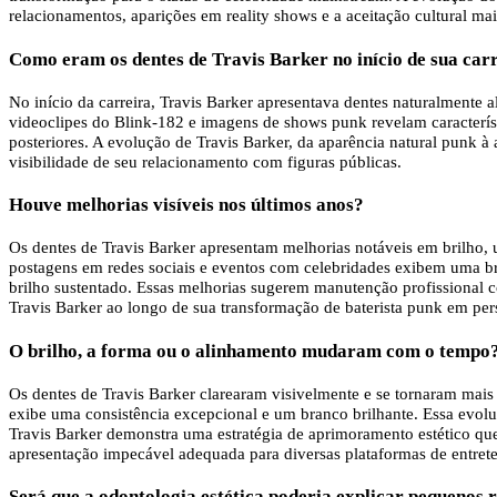
relacionamentos, aparições em reality shows e a aceitação cultural ma
Como eram os dentes de Travis Barker no início de sua car
No início da carreira, Travis Barker apresentava dentes naturalmente
videoclipes do Blink-182 e imagens de shows punk revelam característic
posteriores. A evolução de Travis Barker, da aparência natural punk à
visibilidade de seu relacionamento com figuras públicas.
Houve melhorias visíveis nos últimos anos?
Os dentes de Travis Barker apresentam melhorias notáveis ​​em brilho,
postagens em redes sociais e eventos com celebridades exibem uma br
brilho sustentado. Essas melhorias sugerem manutenção profissional c
Travis Barker ao longo de sua transformação de baterista punk em pe
O brilho, a forma ou o alinhamento mudaram com o tempo
Os dentes de Travis Barker clarearam visivelmente e se tornaram mais 
exibe uma consistência excepcional e um branco brilhante. Essa evolu
Travis Barker demonstra uma estratégia de aprimoramento estético que
apresentação impecável adequada para diversas plataformas de entret
Será que a odontologia estética poderia explicar pequenos 