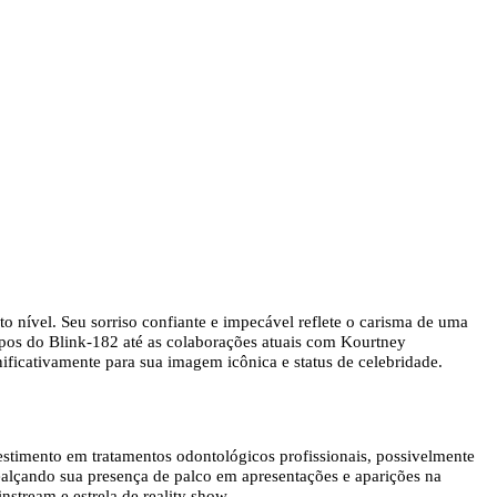
to nível. Seu sorriso confiante e impecável reflete o carisma de uma
empos do Blink-182 até as colaborações atuais com Kourtney
ificativamente para sua imagem icônica e status de celebridade.
estimento em tratamentos odontológicos profissionais, possivelmente
realçando sua presença de palco em apresentações e aparições na
stream e estrela de reality show.