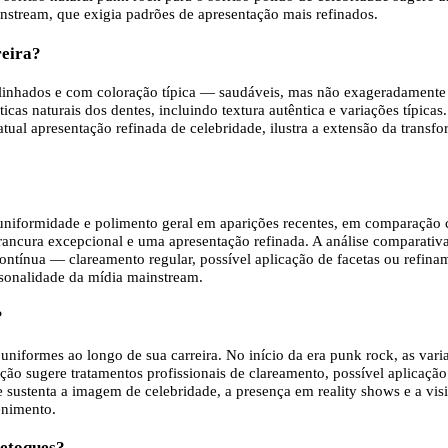
instream, que exigia padrões de apresentação mais refinados.
reira?
 alinhados e com coloração típica — saudáveis, mas não exageradamente 
as naturais dos dentes, incluindo textura autêntica e variações típicas.
 atual apresentação refinada de celebridade, ilustra a extensão da tran
 uniformidade e polimento geral em aparições recentes, em comparação co
ancura excepcional e uma apresentação refinada. A análise comparativa
ontínua — clareamento regular, possível aplicação de facetas ou refin
rsonalidade da mídia mainstream.
?
uniformes ao longo de sua carreira. No início da era punk rock, as vari
ção sugere tratamentos profissionais de clareamento, possível aplicaçã
 sustenta a imagem de celebridade, a presença em reality shows e a visi
enimento.
retoques?