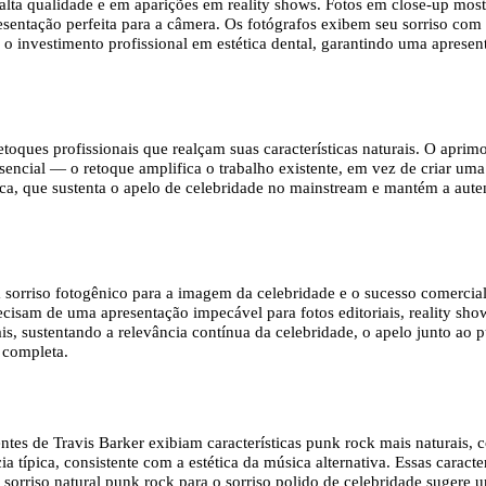
lta qualidade e em aparições em reality shows. Fotos em close-up mostr
sentação perfeita para a câmera. Os fotógrafos exibem seu sorriso com
 o investimento profissional em estética dental, garantindo uma apresen
oques profissionais que realçam suas características naturais. O aprimo
ncial — o retoque amplifica o trabalho existente, em vez de criar uma p
ca, que sustenta o apelo de celebridade no mainstream e mantém a aute
sorriso fotogênico para a imagem da celebridade e o sucesso comercial.
ecisam de uma apresentação impecável para fotos editoriais, reality sho
is, sustentando a relevância contínua da celebridade, o apelo junto ao p
l completa.
tes de Travis Barker exibiam características punk rock mais naturais, c
 típica, consistente com a estética da música alternativa. Essas caracte
sorriso natural punk rock para o sorriso polido de celebridade sugere u