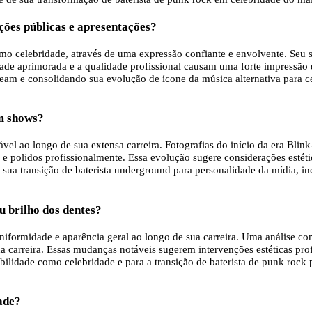
ções públicas e apresentações?
mo celebridade, através de uma expressão confiante e envolvente. Seu
ade aprimorada e a qualidade profissional causam uma forte impressão d
ream e consolidando sua evolução de ícone da música alternativa para cel
em shows?
el ao longo de sua extensa carreira. Fotografias do início da era Blin
e polidos profissionalmente. Essa evolução sugere considerações estéti
 sua transição de baterista underground para personalidade da mídia, 
 brilho dos dentes?
niformidade e aparência geral ao longo de sua carreira. Uma análise com
arreira. Essas mudanças notáveis ​​sugerem intervenções estéticas prof
bilidade como celebridade e para a transição de baterista de punk rock
ade?