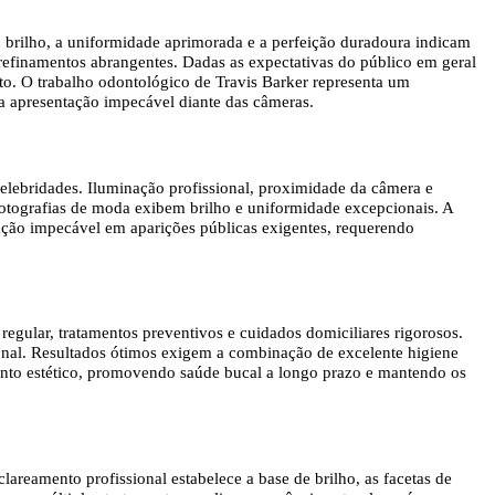
o brilho, a uniformidade aprimorada e a perfeição duradoura indicam
 refinamentos abrangentes. Dadas as expectativas do público em geral
nto. O trabalho odontológico de Travis Barker representa um
a apresentação impecável diante das câmeras.
celebridades. Iluminação profissional, proximidade da câmera e
 fotografias de moda exibem brilho e uniformidade excepcionais. A
ntação impecável em aparições públicas exigentes, requerendo
egular, tratamentos preventivos e cuidados domiciliares rigorosos.
ional. Resultados ótimos exigem a combinação de excelente higiene
mento estético, promovendo saúde bucal a longo prazo e mantendo os
areamento profissional estabelece a base de brilho, as facetas de