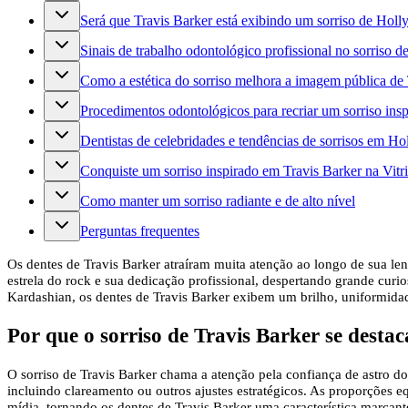
Será que Travis Barker está exibindo um sorriso de Hol
Sinais de trabalho odontológico profissional no sorriso d
Como a estética do sorriso melhora a imagem pública de 
Procedimentos odontológicos para recriar um sorriso ins
Dentistas de celebridades e tendências de sorrisos em H
Conquiste um sorriso inspirado em Travis Barker na Vitri
Como manter um sorriso radiante e de alto nível
Perguntas frequentes
Os dentes de Travis Barker atraíram muita atenção ao longo de sua lend
estrela do rock e sua dedicação profissional, despertando grande cur
Kardashian, os dentes de Travis Barker exibem um brilho, uniformidad
Por que o sorriso de Travis Barker se destac
O sorriso de Travis Barker chama a atenção pela confiança de astro d
incluindo clareamento ou outros ajustes estratégicos. As proporções 
mídia, tornando os dentes de Travis Barker uma característica marcant