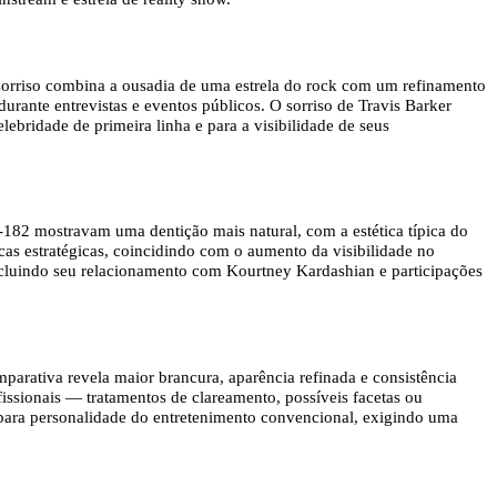
 sorriso combina a ousadia de uma estrela do rock com um refinamento
urante entrevistas e eventos públicos. O sorriso de Travis Barker
ebridade de primeira linha e para a visibilidade de seus
k-182 mostravam uma dentição mais natural, com a estética típica do
cas estratégicas, coincidindo com o aumento da visibilidade no
incluindo seu relacionamento com Kourtney Kardashian e participações
parativa revela maior brancura, aparência refinada e consistência
issionais — tratamentos de clareamento, possíveis facetas ou
 para personalidade do entretenimento convencional, exigindo uma