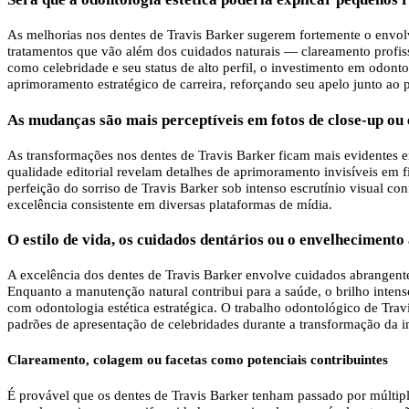
As melhorias nos dentes de Travis Barker sugerem fortemente o envolv
tratamentos que vão além dos cuidados naturais — clareamento profissi
como celebridade e seu status de alto perfil, o investimento em odont
aprimoramento estratégico de carreira, reforçando seu apelo junto a
As mudanças são mais perceptíveis em fotos de close-up ou
As transformações nos dentes de Travis Barker ficam mais evidentes em
qualidade editorial revelam detalhes de aprimoramento invisíveis em 
perfeição do sorriso de Travis Barker sob intenso escrutínio visual c
excelência consistente em diversas plataformas de mídia.
O estilo de vida, os cuidados dentários ou o envelhecimento
A excelência dos dentes de Travis Barker envolve cuidados abrangente
Enquanto a manutenção natural contribui para a saúde, o brilho inte
com odontologia estética estratégica. O trabalho odontológico de Tra
padrões de apresentação de celebridades durante a transformação da i
Clareamento, colagem ou facetas como potenciais contribuintes
É provável que os dentes de Travis Barker tenham passado por múltipl