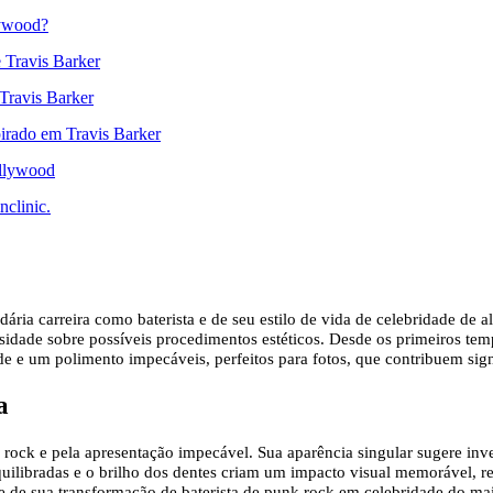
lywood?
e Travis Barker
Travis Barker
pirado em Travis Barker
ollywood
nclinic.
ária carreira como baterista e de seu estilo de vida de celebridade de al
iosidade sobre possíveis procedimentos estéticos. Desde os primeiros t
e e um polimento impecáveis, perfeitos para fotos, que contribuem sign
a
o rock e pela apresentação impecável. Sua aparência singular sugere inv
equilibradas e o brilho dos dentes criam um impacto visual memorável, 
e de sua transformação de baterista de punk rock em celebridade do main