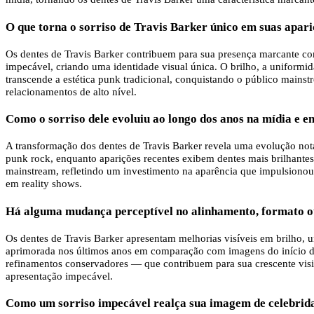
O que torna o sorriso de Travis Barker único em suas apari
Os dentes de Travis Barker contribuem para sua presença marcante co
impecável, criando uma identidade visual única. O brilho, a uniformid
transcende a estética punk tradicional, conquistando o público mainst
relacionamentos de alto nível.
Como o sorriso dele evoluiu ao longo dos anos na mídia e 
A transformação dos dentes de Travis Barker revela uma evolução notáv
punk rock, enquanto aparições recentes exibem dentes mais brilhantes 
mainstream, refletindo um investimento na aparência que impulsionou
em reality shows.
Há alguma mudança perceptível no alinhamento, formato ou
Os dentes de Travis Barker apresentam melhorias visíveis em brilho, u
aprimorada nos últimos anos em comparação com imagens do início da c
refinamentos conservadores — que contribuem para sua crescente visi
apresentação impecável.
Como um sorriso impecável realça sua imagem de celebrid