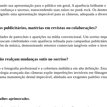
ando sua apresentação para o público em geral. A aparência brilhante 
confiança e sucesso, transcendendo suas raízes no punk rock. Os dentes 
igindo uma apresentação impecável para as câmeras, adequada a diversa
s publicitários, matérias em revistas ou colaborações?
idades de patrocínio e aparições na mídia convencional. Um sorriso im
 buscam celebridades com aparência refinada para campanhas publicitária
lém da música, demonstrando retornos comerciais tangíveis sobre o inves
ição realçam mudanças sutis no sorriso?
a fotografia profissional e a cobertura midiática em alta definição. En
ologia avançada das câmeras expõe imperfeições invisíveis em filmagens
a uma manutenção dental impecável, alinhada aos exigentes padrões vis
talhes aprimorados.