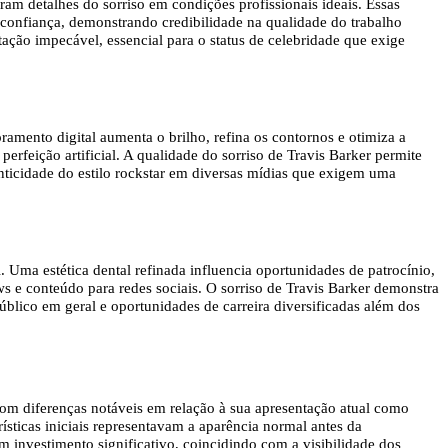
am detalhes do sorriso em condições profissionais ideais. Essas
 confiança, demonstrando credibilidade na qualidade do trabalho
tação impecável, essencial para o status de celebridade que exige
ramento digital aumenta o brilho, refina os contornos e otimiza a
erfeição artificial. A qualidade do sorriso de Travis Barker permite
nticidade do estilo rockstar em diversas mídias que exigem uma
 Uma estética dental refinada influencia oportunidades de patrocínio,
ws e conteúdo para redes sociais. O sorriso de Travis Barker demonstra
úblico em geral e oportunidades de carreira diversificadas além dos
om diferenças notáveis ​​em relação à sua apresentação atual como
rísticas iniciais representavam a aparência normal antes da
m investimento significativo, coincidindo com a visibilidade dos