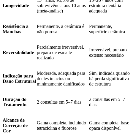
15+ anos, 95,5% de
15–20+ anos com
Longevidade
sobrevivência aos 10 anos
estrutura dentária
(meta-análise)
adequada
Resistência a
Permanente, a cerâmica é
Permanente,
Manchas
não porosa
superfície cerâmica
Parcialmente irreversível,
Irreversível, preparo
Reversibilidade
preparo de esmalte
extenso necessário
realizado
Moderada, adequada para
Sim, indicada quando
Indicação para
dentes intactos ou
há perda significativa
Dano Estrutural
minimamente danificados
de estrutura
Duração do
2 consultas em 5–7
2 consultas em 5–7 dias
Tratamento
dias
Alcance de
Gama completa, incluindo
Gama completa, base
Correção de
tetraciclina e fluorose
opaca disponível
Cor