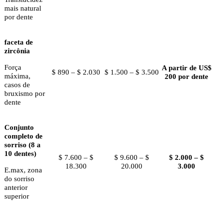
mais natural
por dente
faceta de
zircônia
Força
A partir de US$
$ 890 – $ 2.030
$ 1.500 – $ 3.500
máxima,
200 por dente
casos de
bruxismo por
dente
Conjunto
completo de
sorriso (8 a
10 dentes)
$ 7.600 – $
$ 9.600 – $
$ 2.000 – $
18.300
20.000
3.000
E.max, zona
do sorriso
anterior
superior