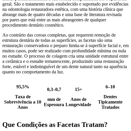
geral. São o tratamento mais estabelecido e suportado por evidências
na odontologia restauradora estética, com uma história clínica que
abrange mais de quatro décadas e uma base de literatura revisada
por pares que está entre as mais abrangentes de qualquer
procedimento dentário cosmético.
Ao contrário das coroas completas, que requerem remoção de
estrutura dentária de todas as superfícies, as facetas são uma
restauração conservadora o preparo limita-se à superfície facial e, em
muitos casos, pode ser realizado com profundidade mínima ou nula
no esmalte. O processo de colagem cria uma unidade estrutural entre
a cerâmica e o esmalte remanescente, produzindo uma restauração
forte, estável e indistinguível de um dente natural tanto na aparência
quanto no comportamento da luz.
95,5%
6–10
0,3–0,7
15+
Taxa de
Dentes
mm de
Anos de
Sobrevivência a 10
Tipicamente
Espessura
Longevidade
Anos
Tratados
Que Condições as Facetas Tratam?