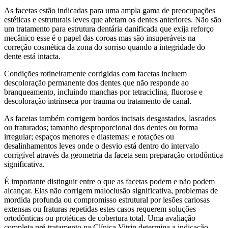
As facetas estão indicadas para uma ampla gama de preocupações
estéticas e estruturais leves que afetam os dentes anteriores. Não são
um tratamento para estrutura dentária danificada que exija reforço
mecânico esse é o papel das coroas mas são insuperáveis na
correção cosmética da zona do sorriso quando a integridade do
dente está intacta.
Condições rotineiramente corrigidas com facetas incluem
descoloração permanente dos dentes que não responde ao
branqueamento, incluindo manchas por tetraciclina, fluorose e
descoloração intrínseca por trauma ou tratamento de canal.
As facetas também corrigem bordos incisais desgastados, lascados
ou fraturados; tamanho desproporcional dos dentes ou forma
irregular; espaços menores e diastemas; e rotações ou
desalinhamentos leves onde o desvio está dentro do intervalo
corrigível através da geometria da faceta sem preparação ortodôntica
significativa.
É importante distinguir entre o que as facetas podem e não podem
alcançar. Elas não corrigem maloclusão significativa, problemas de
mordida profunda ou compromisso estrutural por lesões cariosas
extensas ou fraturas repetidas estes casos requerem soluções
ortodônticas ou protéticas de cobertura total. Uma avaliação
completa pré-tratamento na Clínica Vitrin determina a indicação