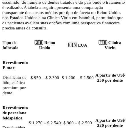
escolhido, do número de dentes tratados e do país onde o tratamento
é realizado. A tabela a seguir apresenta uma comparação
transparente dos custos médios por tipo de faceta no Reino Unido,
nos Estados Unidos e na Clínica Vitrin em Istambul, permitindo que
os pacientes avaliem suas opções com uma perspectiva financeira
precisa antes da consulta.
Tipo de
🇬🇧 Reino
🇹🇷 Clínica
🇺🇸 EUA
folheado
Unido
Vitrin
Revestimento
E.max
A partir de US$
Dissilicato de
$ 950 – $ 2.300
$ 1.200 – $ 2.500
250 por dente
lítio, estética
premium por
dente
Revestimento
de porcelana
feldspática
A partir de US$
$ 1.270 – $ 2.540
$ 900 – $ 2.500
220 por dente
Translucidez