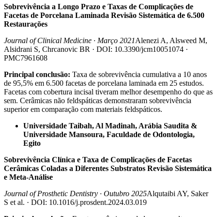
Sobrevivência a Longo Prazo e Taxas de Complicações de
Facetas de Porcelana Laminada Revisão Sistemática de 6.500
Restaurações
Journal of Clinical Medicine · Março 2021
Alenezi A, Alsweed M,
Alsidrani S, Chrcanovic BR · DOI: 10.3390/jcm10051074 ·
PMC7961608
Principal conclusão:
Taxa de sobrevivência cumulativa a 10 anos
de 95,5% em 6.500 facetas de porcelana laminada em 25 estudos.
Facetas com cobertura incisal tiveram melhor desempenho do que as
sem. Cerâmicas não feldspáticas demonstraram sobrevivência
superior em comparação com materiais feldspáticos.
Universidade Taibah, Al Madinah, Arábia Saudita &
Universidade Mansoura, Faculdade de Odontologia,
Egito
Sobrevivência Clínica e Taxa de Complicações de Facetas
Cerâmicas Coladas a Diferentes Substratos Revisão Sistemática
e Meta-Análise
Journal of Prosthetic Dentistry · Outubro 2025
Alqutaibi AY, Saker
S et al. · DOI: 10.1016/j.prosdent.2024.03.019