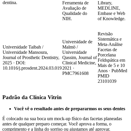
dentina.
Ferramenta de
Library,
Avaliação de
MEDLINE,
Qualidade do
Embase e Web
NIH.
of Knowledge.
Revisão
Sistemática e
Universidade de
Meta-Análise
Universidade Taibah /
Malmö /
Facetas de
Universidade Mansoura,
Universidade
Porcelana
Journal of Prosthetic Dentistry,
Qassim, Journal of
Feldspática em
2025 · DOI:
Clinical Medicine,
Mais de 5 e 10
10.1016/j.prosdent.2024.03.019
2021 ·
Anos · PubMed
PMC7961608
PMID
23101039
Padrão da Clínica Vitrin
Você vê o resultado antes de prepararmos os seus dentes
É colocado na sua boca um mock-up físico das facetas planeadas
antes de qualquer preparo começar. Você aprova a forma, o
comprimento e a linha do sorriso ou ajustamos até aprovar.