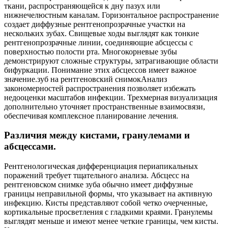
ткани, распространяющейся к дну пазух или
нижнечелюстным каналам. Горизонтальное распространение
создает диффузные рентгенопрозрачные участки на
нескольких зубах. Свищевые ходы выглядят как тонкие
рентгенопрозрачные линии, соединяющие абсцессы с
поверхностью полости рта. Многокорневые зубы
демонстрируют сложные структуры, затрагивающие области
бифуркации. Понимание этих абсцессов имеет важное
значение.зуб на рентгеновский снимокАнализ
закономерностей распространения позволяет избежать
недооценки масштабов инфекции. Трехмерная визуализация
дополнительно уточняет пространственные взаимосвязи,
обеспечивая комплексное планирование лечения.
Различия между кистами, гранулемами и
абсцессами.
Рентгенологическая дифференциация периапикальных
поражений требует тщательного анализа. Абсцесс на
рентгеновском снимке зуба обычно имеет диффузные
границы неправильной формы, что указывает на активную
инфекцию. Кисты представляют собой четко очерченные,
кортикальные просветления с гладкими краями. Гранулемы
выглядят меньше и имеют менее четкие границы, чем кисты.