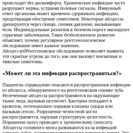
происходит без дискомфорта. Хронические инфекции часто
разрушают нервы, устраняя болевые сигналы. Иммунный
ответ организма может временно сдерживать инфекцию,
предотвращая обострение симптомов. Некоторые абсцессы
дренируются через свищи, снимая давление, вызывающее
боль. Индивидуальные различия в болевом пороге маскируют
серьезные заболевания. Такое безболезненное развитие
объясняет, почему регулярное рентгенологическое
обследование имеет важное значение.
АбсцессзубРентгеновское обследование позволяет выявить
эти скрытые угрозы до того, как они вызовут внезапные и
тяжелые симптомы.
«Может ли эта инфекция распространиться?»
Пациенты справедливо опасаются распространения инфекции
из абсцесса, обнаруженного на рентгеновском снимке зуба.
Нелеченные абсцессы распространяются на окружающие
ткани лица, вызывая целлюлит. Бактерии попадают в
кровоток, потенциально поражая клапаны сердца или
вызывая сепсис. Разрушение челюстной кости
распространяется, нарушая структурную целостность.
Поражение пазух приводит к хроническому синуситу.
Абсцессы головного мозга развиваются из-за инфекций
верхних зубов, распространяющихся по черепным путям. Эти