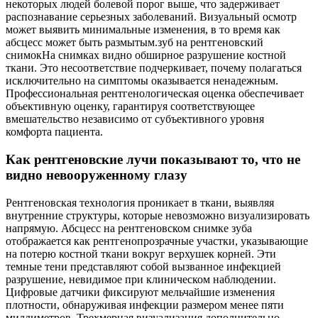
некоторых людей болевой порог выше, что задерживает
распознавание серьезных заболеваний. Визуальный осмотр
может выявить минимальные изменения, в то время как
абсцесс может быть размытым.зуб на рентгеновский
снимокНа снимках видно обширное разрушение костной
ткани. Это несоответствие подчеркивает, почему полагаться
исключительно на симптомы оказывается ненадежным.
Профессиональная рентгенологическая оценка обеспечивает
объективную оценку, гарантируя соответствующее
вмешательство независимо от субъективного уровня
комфорта пациента.
Как рентгеновские лучи показывают то, что не
видно невооруженному глазу
Рентгеновская технология проникает в ткани, выявляя
внутренние структуры, которые невозможно визуализировать
напрямую. Абсцесс на рентгеновском снимке зуба
отображается как рентгенопрозрачные участки, указывающие
на потерю костной ткани вокруг верхушек корней. Эти
темные тени представляют собой вызванное инфекцией
разрушение, невидимое при клиническом наблюдении.
Цифровые датчики фиксируют мельчайшие изменения
плотности, обнаруживая инфекции размером менее пяти
миллиметров. Трехмерная визуализация дополнительно