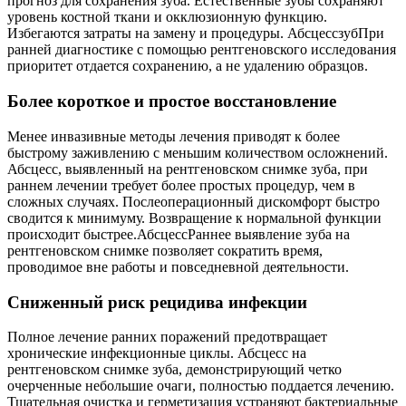
прогноз для сохранения зуба. Естественные зубы сохраняют
уровень костной ткани и окклюзионную функцию.
Избегаются затраты на замену и процедуры. АбсцессзубПри
ранней диагностике с помощью рентгеновского исследования
приоритет отдается сохранению, а не удалению образцов.
Более короткое и простое восстановление
Менее инвазивные методы лечения приводят к более
быстрому заживлению с меньшим количеством осложнений.
Абсцесс, выявленный на рентгеновском снимке зуба, при
раннем лечении требует более простых процедур, чем в
сложных случаях. Послеоперационный дискомфорт быстро
сводится к минимуму. Возвращение к нормальной функции
происходит быстрее.АбсцессРаннее выявление зуба на
рентгеновском снимке позволяет сократить время,
проводимое вне работы и повседневной деятельности.
Сниженный риск рецидива инфекции
Полное лечение ранних поражений предотвращает
хронические инфекционные циклы. Абсцесс на
рентгеновском снимке зуба, демонстрирующий четко
очерченные небольшие очаги, полностью поддается лечению.
Тщательная очистка и герметизация устраняют бактериальные