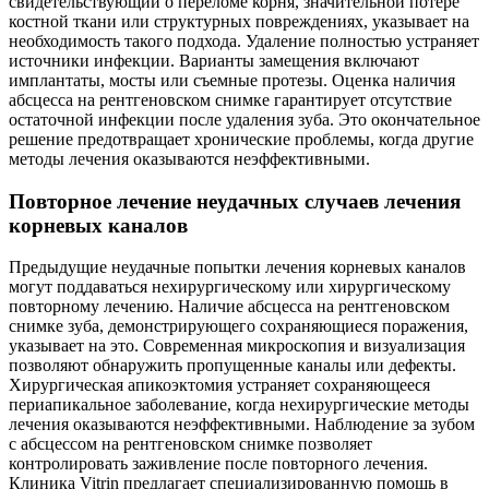
свидетельствующий о переломе корня, значительной потере
костной ткани или структурных повреждениях, указывает на
необходимость такого подхода. Удаление полностью устраняет
источники инфекции. Варианты замещения включают
имплантаты, мосты или съемные протезы. Оценка наличия
абсцесса на рентгеновском снимке гарантирует отсутствие
остаточной инфекции после удаления зуба. Это окончательное
решение предотвращает хронические проблемы, когда другие
методы лечения оказываются неэффективными.
Повторное лечение неудачных случаев лечения
корневых каналов
Предыдущие неудачные попытки лечения корневых каналов
могут поддаваться нехирургическому или хирургическому
повторному лечению. Наличие абсцесса на рентгеновском
снимке зуба, демонстрирующего сохраняющиеся поражения,
указывает на это. Современная микроскопия и визуализация
позволяют обнаружить пропущенные каналы или дефекты.
Хирургическая апикоэктомия устраняет сохраняющееся
периапикальное заболевание, когда нехирургические методы
лечения оказываются неэффективными. Наблюдение за зубом
с абсцессом на рентгеновском снимке позволяет
контролировать заживление после повторного лечения.
Клиника Vitrin предлагает специализированную помощь в