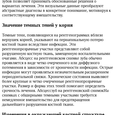
зубов позволяет принимать обоснованные решения о
вариантах лечения. Эти визуальные данные преобразуют
абстрактные диагнозы в конкретное понимание, мотивируя к
соответствующему вмешательству.
Значение темных теней у корня
Темные тени, появляющиеся на рентгенограммах вблизи
верхушек корней, указывают на периапикальную потерю
костной ткани вследствие инфекции. Эти
рентгенопрозрачные участки представляют собой
разрушенную костную ткань, замещенную воспалительными
очагами. Абсцесс на рентгеновском снимке зуба обычно
проявляется в виде четко очерченного или диффузного
потемнения в зависимости от хроничности инфекции. Острые
инфекции могут проявляться незначительным расширением
периодонтальной связки. Хронические состояния выявляют
более крупные и четко очерченные рентгенопрозрачные
участки. Размер и форма этих теней помогают определить
срочность лечения. Абсцессзуб на рентгеновский снимокНа
снимках с обширными темными участками требуется
немедленное вмешательство для предотвращения
дальнейшего разрушения костной ткани.
Изменения в окружающей костной структуре