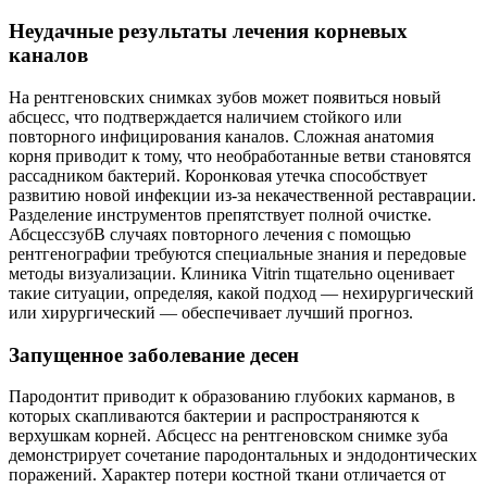
Неудачные результаты лечения корневых
каналов
На рентгеновских снимках зубов может появиться новый
абсцесс, что подтверждается наличием стойкого или
повторного инфицирования каналов. Сложная анатомия
корня приводит к тому, что необработанные ветви становятся
рассадником бактерий. Коронковая утечка способствует
развитию новой инфекции из-за некачественной реставрации.
Разделение инструментов препятствует полной очистке.
АбсцессзубВ случаях повторного лечения с помощью
рентгенографии требуются специальные знания и передовые
методы визуализации. Клиника Vitrin тщательно оценивает
такие ситуации, определяя, какой подход — нехирургический
или хирургический — обеспечивает лучший прогноз.
Запущенное заболевание десен
Пародонтит приводит к образованию глубоких карманов, в
которых скапливаются бактерии и распространяются к
верхушкам корней. Абсцесс на рентгеновском снимке зуба
демонстрирует сочетание пародонтальных и эндодонтических
поражений. Характер потери костной ткани отличается от