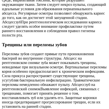
среде, вырабатывая токсины, которые разрушают
окружающие ткани. Затем следует некроз пульпы, создающий
идеальные условия для образования периапикального
абсцесса. Регулярные осмотры позволяют обнаружить кариес
до того, как он достигнет этой запущенной стадии.
АбсцессзубПри рентгенологическом исследовании кариеса
следует уделять особое внимание профилактике путем
раннего восстановления и соблюдения правил гигиены
полости рта.
Трещины или переломы зубов
Переломы зубов создают прямые пути проникновения
бактерий во внутренние структуры. Абсцесс на
рентгеновском снимке зуба может показывать трещины,
невидимые при визуальном осмотре. Вертикальные переломы
корня особенно предрасполагают к хроническим инфекциям.
Сила прикуса распространяет существующие трещины,
усугубляя бактериальную инфильтрацию. Травматические
переломы немедленно обнажают пульпу. Абсцессзуб на
рентгеновский снимокВыявление инфекций, связанных с
трещинами, помогает принять решение о том,
восстанавливать зуб или удалять его. Защитные коронки
иногда предотвращают прогрессирование трещин, если их
установить на ранней стадии.