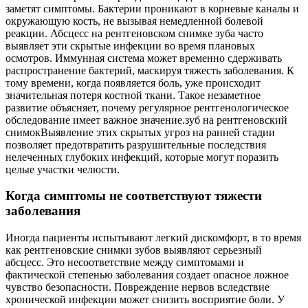
заметят симптомы. Бактерии проникают в корневые каналы и
окружающую кость, не вызывая немедленной болевой
реакции. Абсцесс на рентгеновском снимке зуба часто
выявляет эти скрытые инфекции во время плановых
осмотров. Иммунная система может временно сдерживать
распространение бактерий, маскируя тяжесть заболевания. К
тому времени, когда появляется боль, уже происходит
значительная потеря костной ткани. Такое незаметное
развитие объясняет, почему регулярное рентгенологическое
обследование имеет важное значение.зуб на рентгеновский
снимокВыявление этих скрытых угроз на ранней стадии
позволяет предотвратить разрушительные последствия
нелеченных глубоких инфекций, которые могут поразить
целые участки челюсти.
Когда симптомы не соответствуют тяжести
заболевания
Иногда пациенты испытывают легкий дискомфорт, в то время
как рентгеновские снимки зубов выявляют серьезный
абсцесс. Это несоответствие между симптомами и
фактической степенью заболевания создает опасное ложное
чувство безопасности. Повреждение нервов вследствие
хронической инфекции может снизить восприятие боли. У