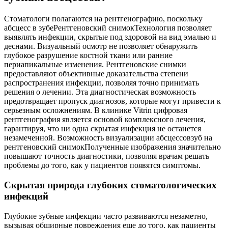
Стоматологи полагаются на рентгенографию, поскольку
абсцесс в зубеРентгеновский снимокТехнология позволяет
выявлять инфекции, скрытые под здоровой на вид эмалью и
деснами. Визуальный осмотр не позволяет обнаружить
глубокое разрушение костной ткани или ранние
периапикальные изменения. Рентгеновские снимки
предоставляют объективные доказательства степени
распространения инфекции, позволяя точно принимать
решения о лечении. Эта диагностическая возможность
предотвращает пропуск диагнозов, которые могут привести к
серьезным осложнениям. В клинике Vitrin цифровая
рентгенография является основой комплексного лечения,
гарантируя, что ни одна скрытая инфекция не останется
незамеченной. Возможность визуализации абсцессовзуб на
рентгеновский снимокПолученные изображения значительно
повышают точность диагностики, позволяя врачам решать
проблемы до того, как у пациентов появятся симптомы.
Скрытая природа глубоких стоматологических
инфекций
Глубокие зубные инфекции часто развиваются незаметно,
вызывая обширные повреждения еще до того, как пациенты