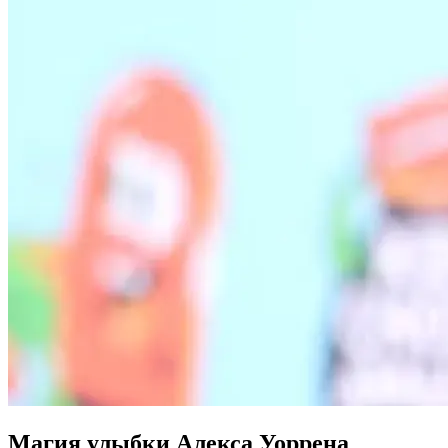
Магия улыбки Алекса Уоррена