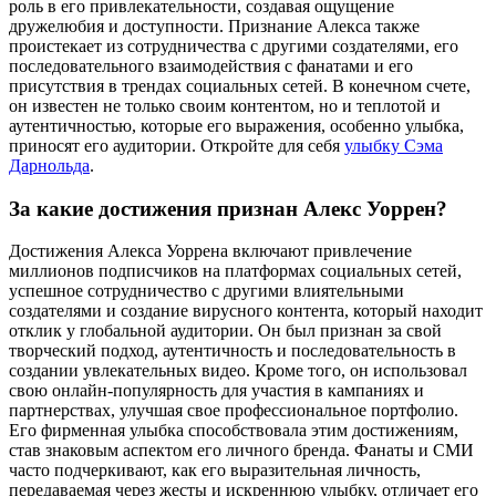
роль в его привлекательности, создавая ощущение
дружелюбия и доступности. Признание Алекса также
проистекает из сотрудничества с другими создателями, его
последовательного взаимодействия с фанатами и его
присутствия в трендах социальных сетей. В конечном счете,
он известен не только своим контентом, но и теплотой и
аутентичностью, которые его выражения, особенно улыбка,
приносят его аудитории.
Откройте для себя
улыбку Сэма
Дарнольда
.
За какие достижения признан Алекс Уоррен?
Достижения Алекса Уоррена включают привлечение
миллионов подписчиков на платформах социальных сетей,
успешное сотрудничество с другими влиятельными
создателями и создание вирусного контента, который находит
отклик у глобальной аудитории. Он был признан за свой
творческий подход, аутентичность и последовательность в
создании увлекательных видео. Кроме того, он использовал
свою онлайн-популярность для участия в кампаниях и
партнерствах, улучшая свое профессиональное портфолио.
Его фирменная улыбка способствовала этим достижениям,
став знаковым аспектом его личного бренда. Фанаты и СМИ
часто подчеркивают, как его выразительная личность,
передаваемая через жесты и искреннюю улыбку, отличает его