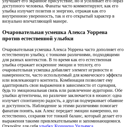
улучшает его экранное присутствие, но и усиливает его образ
доступного человека. Фанаты часто комментируют, как его
улыбка излучает позитив и энергию, отражая как его
внутреннюю уверенность, так и его открытый характер в
визуально впечатляющей манере.
Очаровательная усмешка Алекса Уоррена
против естественной улыбки
Очаровательная усмешка Алекса Уоррена часто дополняет его
естественную улыбку, с тонкими различиями, подходящими
для разных контекстов. В то время как его естественная
улыбка отражает искренние эмоции и теплоту, его
очаровательная усмешка добавляет элемент игривости и
намеренности, часто используемый для комического эффекта
или вовлекающего контента. Комбинация позволяет ему
адаптировать свои выражения в зависимости от сценария,
будь то эмоциональная связь или развлечение аудитории. Обе
улыбки аутентичны, но различие заключается в нюансе: одна
излучает спонтанную радость, а другая подчеркивает обаяние
и доступность. Наблюдение за этими различиями помогает
фанатам понять, как Алекс передает эмоции намеренно, но
естественно, сохраняя тот тонкий баланс, который делает его
выражения такими привлекательными и запоминающимися.
Откройте для себя
улыбку Куиннена Уильямса
.