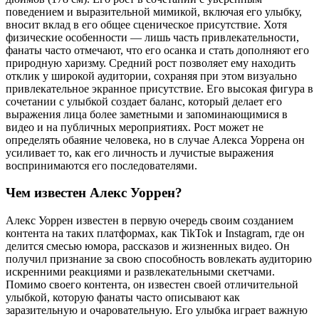
поведением и выразительной мимикой, включая его улыбку,
вносит вклад в его общее сценическое присутствие. Хотя
физические особенности — лишь часть привлекательности,
фанаты часто отмечают, что его осанка и стать дополняют его
природную харизму. Средний рост позволяет ему находить
отклик у широкой аудитории, сохраняя при этом визуально
привлекательное экранное присутствие. Его высокая фигура в
сочетании с улыбкой создает баланс, который делает его
выражения лица более заметными и запоминающимися в
видео и на публичных мероприятиях. Рост может не
определять обаяние человека, но в случае Алекса Уоррена он
усиливает то, как его личность и лучистые выражения
воспринимаются его последователями.
Чем известен Алекс Уоррен?
Алекс Уоррен известен в первую очередь своим созданием
контента на таких платформах, как TikTok и Instagram, где он
делится смесью юмора, рассказов и жизненных видео. Он
получил признание за свою способность вовлекать аудиторию
искренними реакциями и развлекательными скетчами.
Помимо своего контента, он известен своей отличительной
улыбкой, которую фанаты часто описывают как
заразительную и очаровательную. Его улыбка играет важную