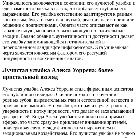
Уникальность заключается в сочетании его лучистой улыбки и
едва заметного блеска в глазах, что добавляет глубины его
выражениям. Его улыбка естественно адаптируется к разным
контекстам, будь то смех над шуткой, реакция на историю или
общение с подписчиками. Фанаты часто описывают ее как
заразительную, мгновенно вызывающую положительные
эмоции. Баланс обаяния, аутентичности и доступности делает
его улыбку запоминающейся и отличительной в
переполненном ландшафте инфлюенсеров. Эта уникальная
черта является ключевым фактором его растущей
популярности и восхищения фанатов.
Лучистая улыбка Алекса Уоррена: более
пристальный взгляд
Лучистая улыбка Алекса Уоррена стала фирменным аспектом
его публичного имиджа. Сияние исходит от сочетания
ровных зубов, выразительных глаз и естественной легкости в
проявлении эмоций. Это улыбка, которая излучает радость,
уверенность и нотку игривости, что делает ее захватывающей
для зрителей. Когда Алекс улыбается в видео или прямых
эфирах, это часто сразу же привлекает внимание зрителей,
подчеркивая связь между физическим выражением и
эмоциональным воздействием. Его лучистая улыбка не только