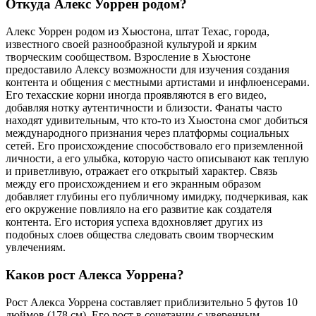
Откуда Алекс Уоррен родом?
Алекс Уоррен родом из Хьюстона, штат Техас, города,
известного своей разнообразной культурой и ярким
творческим сообществом. Взросление в Хьюстоне
предоставило Алексу возможности для изучения создания
контента и общения с местными артистами и инфлюенсерами.
Его техасские корни иногда проявляются в его видео,
добавляя нотку аутентичности и близости. Фанаты часто
находят удивительным, что кто-то из Хьюстона смог добиться
международного признания через платформы социальных
сетей. Его происхождение способствовало его приземленной
личности, а его улыбка, которую часто описывают как теплую
и приветливую, отражает его открытый характер. Связь
между его происхождением и его экранным образом
добавляет глубины его публичному имиджу, подчеркивая, как
его окружение повлияло на его развитие как создателя
контента. Его история успеха вдохновляет других из
подобных слоев общества следовать своим творческим
увлечениям.
Каков рост Алекса Уоррена?
Рост Алекса Уоррена составляет приблизительно 5 футов 10
дюймов (178 см). Его рост в сочетании с уверенным