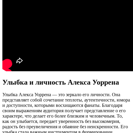
Улыбка и личность Алекса Уоррена
Улыбка Алекса Уоррена — это зеркало его личности. Она
представляет собой сочетание теплоты, аутентичности, юмора
и доступности, которыми восхищаются фанаты. Благодаря
своим выражениям аудитория получает представление о его
характере, что делает его более близким и человечным. То,
как он улыбается, передает уверенность без высокомерия,
радость без преувеличения и обаяние без неискренности. Его
улыбка стала важным инструментом в формировании