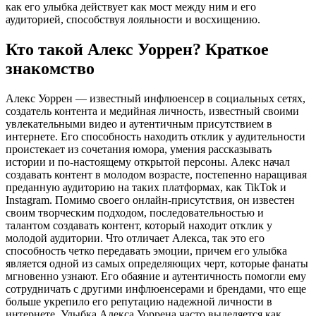
как его улыбка действует как мост между ним и его
аудиторией, способствуя лояльности и восхищению.
Кто такой Алекс Уоррен? Краткое
знакомство
Алекс Уоррен — известный инфлюенсер в социальных сетях,
создатель контента и медийная личность, известный своими
увлекательными видео и аутентичным присутствием в
интернете. Его способность находить отклик у аудительности
проистекает из сочетания юмора, умения рассказывать
истории и по-настоящему открытой персоны. Алекс начал
создавать контент в молодом возрасте, постепенно наращивая
преданную аудиторию на таких платформах, как TikTok и
Instagram. Помимо своего онлайн-присутствия, он известен
своим творческим подходом, последовательностью и
талантом создавать контент, который находит отклик у
молодой аудитории. Что отличает Алекса, так это его
способность четко передавать эмоции, причем его улыбка
является одной из самых определяющих черт, которые фанаты
мгновенно узнают. Его обаяние и аутентичность помогли ему
сотрудничать с другими инфлюенсерами и брендами, что еще
больше укрепило его репутацию надежной личности в
интернете. Улыбка Алекса Уоррена часто выделяется как