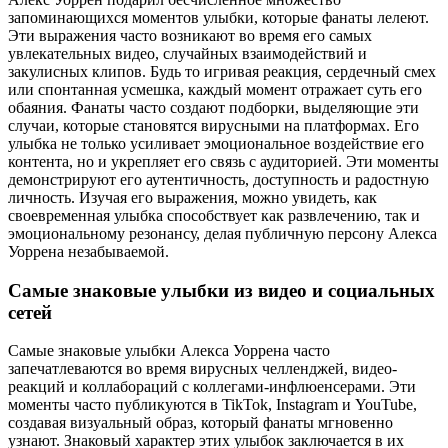
запоминающихся моментов улыбки, которые фанаты лелеют.
Эти выражения часто возникают во время его самых
увлекательных видео, случайных взаимодействий и
закулисных клипов. Будь то игривая реакция, сердечный смех
или спонтанная усмешка, каждый момент отражает суть его
обаяния. Фанаты часто создают подборки, выделяющие эти
случаи, которые становятся вирусными на платформах. Его
улыбка не только усиливает эмоциональное воздействие его
контента, но и укрепляет его связь с аудиторией. Эти моменты
демонстрируют его аутентичность, доступность и радостную
личность. Изучая его выражения, можно увидеть, как
своевременная улыбка способствует как развлечению, так и
эмоциональному резонансу, делая публичную персону Алекса
Уоррена незабываемой.
Самые знаковые улыбки из видео и социальных
сетей
Самые знаковые улыбки Алекса Уоррена часто
запечатлеваются во время вирусных челленджей, видео-
реакций и коллабораций с коллегами-инфлюенсерами. Эти
моменты часто публикуются в TikTok, Instagram и YouTube,
создавая визуальный образ, который фанаты мгновенно
узнают. Знаковый характер этих улыбок заключается в их