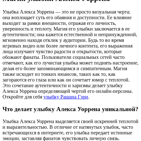
Улыбка Алекса Уоррена — это не просто визуальная черта;
она воплощает суть его обаяния и доступности. Ее влияние
выходит за рамки внешности, отражая его личность,
уверенность и теплоту. Магия его улыбки заключается в ее
аутентичности; она кажется естественной и непринужденной,
мгновенно находя отклик у аудитории. Будь то во время
игривых видео или более личного контента, его выражения
лица излучают чувство радости и открытости, которые
обожают фанаты. Пользователи социальных сетей часто
отмечают, как его лучистая улыбка может поднять настроение,
делая его более запоминающимся и симпатичным. Магия
также исходит из тонких нюансов, таких как то, как
загораются его глаза или как он сочетает юмор с теплотой.
Это сочетание аутентичности и харизмы делает улыбку
Алекса Уоррена определяющей чертой его онлайн-персоны.
Откройте для себя
улыбку Рашана Гэри
.
Что делает улыбку Алекса Уоррена уникальной?
Улыбка Алекса Уоррена выделяется своей искренней теплотой
и выразительностью. В отличие от натянутых улыбок, часто
встречающихся в интернете, его улыбка передает истинные
эмоции, заставляя фанатов чувствовать личную связь.