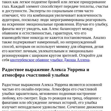
таких как легкое поднятие бровей или легкое прищуривание
глаз. Каждый элемент способствует передаче теплоты, счастья
и доступности. Эксперты по социальным сетям часто
отмечают, что эта комбинация увеличивает вовлеченность
аудитории, поскольку люди запрограммированы реагировать
на искренние эмоциональные проявления. Изучая его улыбку,
фанаты могут увидеть, как Алекс балансирует между
обаянием и естественностью, гарантируя, что его
взаимодействие никогда не кажется постановочным. Анализ
также подчеркивает намеренный, но непринужденный
способ, которым он использует мимику для общения, делая
его контент личным, увлекательным и эмоционально
резонирующим с широким кругом зрителей.
Откройте для
себя
квотербекское обаяние улыбки Джоша Аллена
.
Радостное выражение Алекса Уоррена и
атмосфера счастливой улыбки
Радостные выражения Алекса Уоррена являются основной
частью его онлайн-персоны. Атмосфера его счастливой
улыбки заразительна, мгновенно поднимая настроение
любому, кто смотрит. Будь то реакция на тренд, общение с
фанатами или обсуждение личных историй, его улыбка
излучает неподдельное удовольствие. Сочетание движения