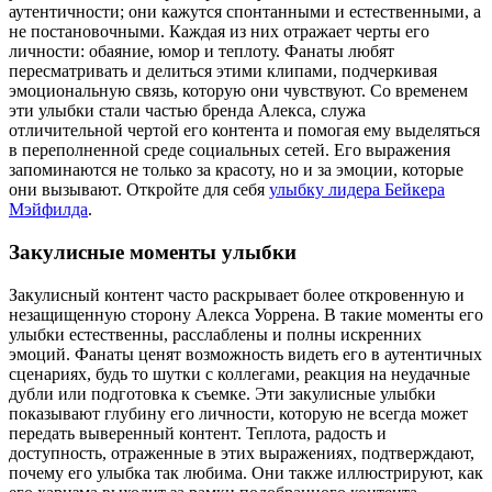
аутентичности; они кажутся спонтанными и естественными, а
не постановочными. Каждая из них отражает черты его
личности: обаяние, юмор и теплоту. Фанаты любят
пересматривать и делиться этими клипами, подчеркивая
эмоциональную связь, которую они чувствуют. Со временем
эти улыбки стали частью бренда Алекса, служа
отличительной чертой его контента и помогая ему выделяться
в переполненной среде социальных сетей. Его выражения
запоминаются не только за красоту, но и за эмоции, которые
они вызывают.
Откройте для себя
улыбку лидера Бейкера
Мэйфилда
.
Закулисные моменты улыбки
Закулисный контент часто раскрывает более откровенную и
незащищенную сторону Алекса Уоррена. В такие моменты его
улыбки естественны, расслаблены и полны искренних
эмоций. Фанаты ценят возможность видеть его в аутентичных
сценариях, будь то шутки с коллегами, реакция на неудачные
дубли или подготовка к съемке. Эти закулисные улыбки
показывают глубину его личности, которую не всегда может
передать выверенный контент. Теплота, радость и
доступность, отраженные в этих выражениях, подтверждают,
почему его улыбка так любима. Они также иллюстрируют, как