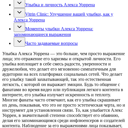
Улыбка и личность Алекса Уоррена
Vitrin Clinic: Улучшение вашей улыбки, как у
Алекса Уоррена
Моменты улыбки Алекса Уоррена:
запоминающиеся выражения
Часто задаваемые вопросы
Улыбка Алекса Уоррена — это больше, чем просто выражение
лица; это отражение его харизмы и открытой личности. Его
улыбка воплощает в себе смесь радости, уверенности и
дружелюбия, что делает его мгновенно симпатичным для
аудитории на всех платформах социальных сетей. Что делает
его улыбку такой захватывающей, так это естественная
легкость, с которой он выражает эмоции. Будь то общение с
фанатами во время видео или публикация легкого контента в
интернете, его улыбка излучает искренность и теплоту.
Многие фанаты часто отмечают, как его улыбка скрашивает
их день, показывая, что это не просто эстетическая черта, но и
инструмент для установления связи. То, как улыбается Алекс
Уоррен, в значительной степени способствует его обаянию,
делая его запоминающимся среди инфлюенсеров и создателей
контента. Наблюдение за его выражениями лица показывает,