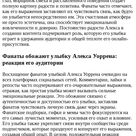
глаз, морщинок смеха и расслабленного поведения создает
полную картину радости и позитива. Фанаты часто отмечают,
как его выражения заставляют их чувствовать связь, как будто
он улыбается непосредственно им. Эта счастливая атмосфера
не просто эстетична, она способствует эмоциональной
вовлеченности и доверию. Постоянство радости Алекса в
создании контента подчеркивает роль, которую его улыбка
играет в удержании аудитории и общей теплоте его онлайн-
присутствия.
Фанаты обожают улыбку Алекса Уоррена:
реакция его аудитории
Восхищение фанатов улыбкой Алекса Уоррена очевидно на
всех платформах социальных сетей. Комментарии, лайки и
репосты часто подчеркивают его очаровательные выражения,
отражая, как простая улыбка может вызывать сильные
эмоциональные реакции. Это обожание связано с
аутентичностью и доступностью его улыбки, заставляя
фанатов чувствовать личную связь даже через экраны.
Фанатские подборки, гифки и мемы часто фокусируются на
его самых лучистых моментах, усиливая его охват и влияние.
Его улыбка также укрепляет связи внутри сообщества среди
подписчиков, которые празднуют и копируют его выражения,
создавая общий опыт. В целом, положительная реакция