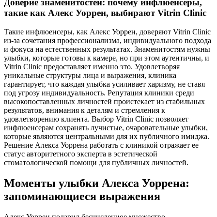
Доверие знаменитостей: почему инфлюенсеры,
такие как Алекс Уоррен, выбирают Vitrin Clinic
Такие инфлюенсеры, как Алекс Уоррен, доверяют Vitrin Clinic
из-за сочетания профессионализма, индивидуального подхода
и фокуса на естественных результатах. Знаменитостям нужны
улыбки, которые готовы к камере, но при этом аутентичны, и
Vitrin Clinic предоставляет именно это. Удовлетворяя
уникальные структуры лица и выражения, клиника
гарантирует, что каждая улыбка усиливает харизму, не ставя
под угрозу индивидуальность. Репутация клиники среди
высокопоставленных личностей проистекает из стабильных
результатов, внимания к деталям и стремления к
удовлетворению клиента. Выбор Vitrin Clinic позволяет
инфлюенсерам сохранять лучистые, очаровательные улыбки,
которые являются центральными для их публичного имиджа.
Решение Алекса Уоррена работать с клиникой отражает ее
статус авторитетного эксперта в эстетической
стоматологической помощи для публичных личностей.
Моменты улыбки Алекса Уоррена:
запоминающиеся выражения
Алекс Уоррен подарил бесчисленное множество