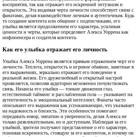
восприятия, так как отражает его искренний энтузиазм и
открытость. Эта видимая черта личности способствует связи с
фанатами, делая взаимодействие личным и аутентичным. Будь
то создание контента или общение с подписчиками, его
улыбка является продолжением его характера, усиливая
ценности и черты, которые определяют Алекса Уоррена как
инфлюенсера и создателя контента.
Как его улыбка отражает его личность
Улыбка Алекса Уоррена является прямым отражением черт его
личности. Теплота, открытость и игривое обаяние, заметные в
его выражениях, зеркально отражают его поведение в
реальной жизни. Его дружелюбный и открытый настрой
проявляется, позволяя аудитории мгновенно почувствовать
связь. Нюансы его улыбки — тонкие движения глаз,
естественный тайминг и расслабленная поза — указывают на
аутентичность и эмоциональный интеллект. Фанаты часто
описывают его выражения как успокаивающие, что указывает
на надежность и близость. Эти особенности помогают
передавать юмор, эмпатию и уверенность, делая Алекса не
только развлекательным, но и доступным. Наблюдая за его
улыбкой, зрители получают представление о его характере,
понимая искренность, стоящую за его контентом, и почему он