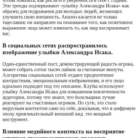
чтобы показать, как росла его уверенность в себе с годами.
Эти тренды подчеркивают «улыбку Александра Исака» как
образец для подражания для молодых людей, желающих
улучшить свою внешность. Анализ касается не только
тщеславия; он направлен на понимание того, как позитивное
выражение лица может изменить то, как мир воспринимает
вас.
В социальных сетях распространилось
изображение улыбки Александра Исака.
Один-единственный пост, демонстрирующий радость игрока,
может собрать сотни тысяч лайков за считанные минуты.
Алгоритмы социальных сетей отдают предпочтение
контрастным, эмоциональным изображениям, и его лицо
идеально подходит под это описание. Клубы используют
улыбку Александра Исака для повышения вовлеченности
аудитории, потому что знают, что болельщики лучше
реагируют на счастливых игроков. По сути, это стало
вирусным контентом само по себе, доказывая, что в цифровую
эпоху привлекательный внешний вид это мощный
инструмент.
Влияние медийного контекста на восприятие