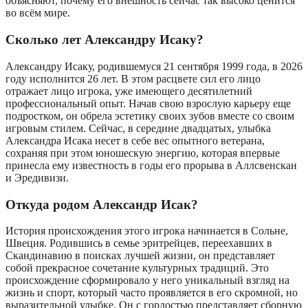
объясняют, почему его внешность сейчас так высоко ценится
во всём мире.
Сколько лет Александру Исаку?
Александру Исаку, родившемуся 21 сентября 1999 года, в 2026
году исполнится 26 лет. В этом расцвете сил его лицо
отражает лицо игрока, уже имеющего десятилетний
профессиональный опыт. Начав свою взрослую карьеру еще
подростком, он обрела эстетику своих зубов вместе со своим
игровым стилем. Сейчас, в середине двадцатых, улыбка
Александра Исака несет в себе вес опытного ветерана,
сохраняя при этом юношескую энергию, которая впервые
принесла ему известность в годы его прорыва в Аллсвенскан
и Эредивизи.
Откуда родом Александр Исак?
История происхождения этого игрока начинается в Сольне,
Швеция. Родившись в семье эритрейцев, переехавших в
Скандинавию в поисках лучшей жизни, он представляет
собой прекрасное сочетание культурных традиций. Это
происхождение сформировало у него уникальный взгляд на
жизнь и спорт, который часто проявляется в его скромной, но
выразительной улыбке. Он с гордостью представляет сборную