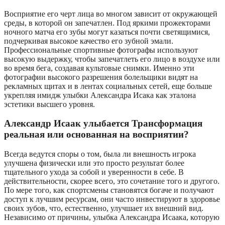
Восприятие его черт лица во многом зависит от окружающей
среды, в которой он запечатлен. Под яркими прожекторами
ночного матча его зубы могут казаться почти светящимися,
подчеркивая высокое качество его зубной эмали.
Профессиональные спортивные фотографы используют
высокую выдержку, чтобы запечатлеть его лицо в воздухе или
во время бега, создавая культовые снимки. Именно эти
фотографии высокого разрешения болельщики видят на
рекламных щитах и ​​в лентах социальных сетей, еще больше
укрепляя имидж улыбки Александра Исака как эталона
эстетики высшего уровня.
Александр Исаак улыбается Трансформация
реальная или основанная на восприятии?
Всегда ведутся споры о том, была ли внешность игрока
улучшена физически или это просто результат более
тщательного ухода за собой и уверенности в себе. В
действительности, скорее всего, это сочетание того и другого.
По мере того, как спортсмены становятся богаче и получают
доступ к лучшим ресурсам, они часто инвестируют в здоровье
своих зубов, что, естественно, улучшает их внешний вид.
Независимо от причины, улыбка Александра Исаака, которую