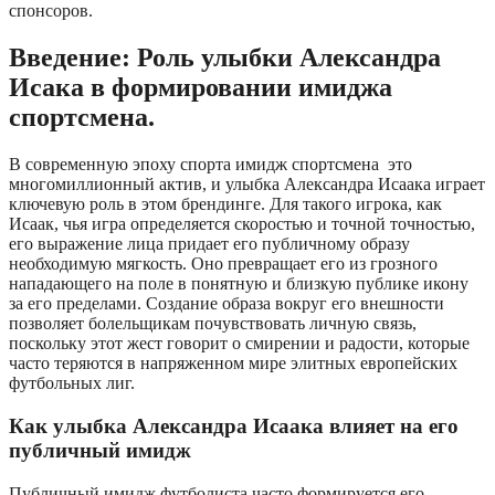
спонсоров.
Введение: Роль улыбки Александра
Исака в формировании имиджа
спортсмена.
В современную эпоху спорта имидж спортсмена это
многомиллионный актив, и улыбка Александра Исаака играет
ключевую роль в этом брендинге. Для такого игрока, как
Исаак, чья игра определяется скоростью и точной точностью,
его выражение лица придает его публичному образу
необходимую мягкость. Оно превращает его из грозного
нападающего на поле в понятную и близкую публике икону
за его пределами. Создание образа вокруг его внешности
позволяет болельщикам почувствовать личную связь,
поскольку этот жест говорит о смирении и радости, которые
часто теряются в напряженном мире элитных европейских
футбольных лиг.
Как улыбка Александра Исаака влияет на его
публичный имидж
Публичный имидж футболиста часто формируется его