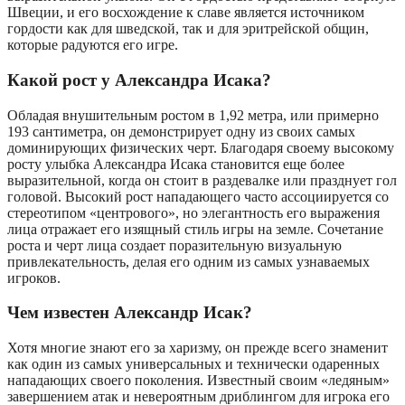
Швеции, и его восхождение к славе является источником
гордости как для шведской, так и для эритрейской общин,
которые радуются его игре.
Какой рост у Александра Исака?
Обладая внушительным ростом в 1,92 метра, или примерно
193 сантиметра, он демонстрирует одну из своих самых
доминирующих физических черт. Благодаря своему высокому
росту улыбка Александра Исака становится еще более
выразительной, когда он стоит в раздевалке или празднует гол
головой. Высокий рост нападающего часто ассоциируется со
стереотипом «центрового», но элегантность его выражения
лица отражает его изящный стиль игры на земле. Сочетание
роста и черт лица создает поразительную визуальную
привлекательность, делая его одним из самых узнаваемых
игроков.
Чем известен Александр Исак?
Хотя многие знают его за харизму, он прежде всего знаменит
как один из самых универсальных и технически одаренных
нападающих своего поколения. Известный своим «ледяным»
завершением атак и невероятным дриблингом для игрока его