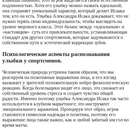
клавиши пианино, этот игрок выделяется своей естественной
подлинностью. Хотя его улыбку можно назвать идеальной,
она сохраняет уникальный характер, который делает Исаака
тем, кто он есть. Улыбка Александра Исака доказывает, что не
нужно терять свою индивидуальность, чтобы выглядеть на
уровне мирового класса. Этот баланс между «идеальным» и
«настоящим» суть его привлекательности, устанавливающая
стандарт для других спортсменов, которые задумываются о
собственном пути к эстетической коррекции зубов.
Психологические аспекты распознавания
улыбки у спортсменов.
Человеческая природа устроена таким образом, что мы
реагируем на позитивные выражения лица, и его взгляд
вызывает у зрителей положительную нейро физиологическую
реакцию. Когда болельщики видят его лицо, это снижает их
собственный уровень стресса и создает чувство общей
радости. Именно поэтому улыбка Александра Исака так часто
используется в клубном маркетинге; это инструмент
эмоционального заражения. Проецируя этот образ, игрок
становится символом надежды и позитива, поэтому его
выражение лица также важно, как и любой забитый им гол во
время матча.