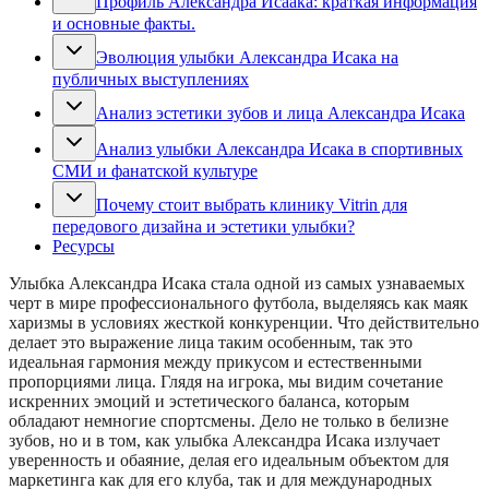
Профиль Александра Исаака: краткая информация
и основные факты.
Эволюция улыбки Александра Исака на
публичных выступлениях
Анализ эстетики зубов и лица Александра Исака
Анализ улыбки Александра Исака в спортивных
СМИ и фанатской культуре
Почему стоит выбрать клинику Vitrin для
передового дизайна и эстетики улыбки?
Ресурсы
Улыбка Александра Исака стала одной из самых узнаваемых
черт в мире профессионального футбола, выделяясь как маяк
харизмы в условиях жесткой конкуренции. Что действительно
делает это выражение лица таким особенным, так это
идеальная гармония между прикусом и естественными
пропорциями лица. Глядя на игрока, мы видим сочетание
искренних эмоций и эстетического баланса, которым
обладают немногие спортсмены. Дело не только в белизне
зубов, но и в том, как улыбка Александра Исака излучает
уверенность и обаяние, делая его идеальным объектом для
маркетинга как для его клуба, так и для международных