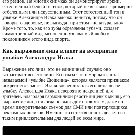
его резцов. На многих снимках он демонстрирует яркий,
естественный белый оттенок, который не выглядит чрезмерно
отбеленным или искусственным. Этот естественный тон в
улыбке Александра Исака высоко ценится, потому что он
говорит о здоровье, не выглядят при этом «ненатурально».
Кроме того, то, как его зубы обрамлены губами, создает
симметричный вид, мгновенно узнаваемый любым
поклонником этого вида спорта.
Как выражение лица влияет на восприятие
улыбки Александра Исака
Выражение его лица это не единичный случай; оно
затрагивает все его лицо. Его глаза часто морщатся в так
называемой «улыбке Дюшенна», которая является признаком
искреннего счастья. Эта вовлеченность всего лица делает
улыбку Александра Исака невероятно искренней для
зрителей. Благодаря гармоничной работе лицевых мышц, его
выражение лица никогда не выглядит натянутым, даже во
время изнурительных съемок для СМИ или повторяющихся
рекламных роликов. Именно эта естественность делает его
таким привлекательным для людей во всем мире.