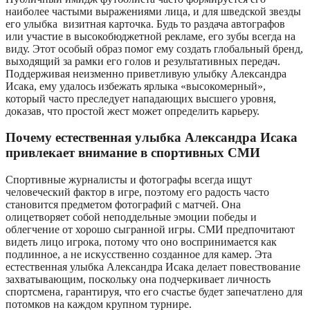
наиболее частыми выражениями лица, и для шведской звезды
его улыбка визитная карточка. Будь то раздача автографов
или участие в высокобюджетной рекламе, его зубы всегда на
виду. Этот особый образ помог ему создать глобальный бренд,
выходящий за рамки его голов и результативных передач.
Поддерживая неизменно приветливую улыбку Александра
Исака, ему удалось избежать ярлыка «высокомерный»,
который часто преследует нападающих высшего уровня,
доказав, что простой жест может определить карьеру.
Почему естественная улыбка Александра Исака
привлекает внимание в спортивных СМИ
Спортивные журналисты и фотографы всегда ищут
человеческий фактор в игре, поэтому его радость часто
становится предметом фотографий с матчей. Она
олицетворяет собой неподдельные эмоции победы и
облегчение от хорошо сыгранной игры. СМИ предпочитают
видеть лицо игрока, потому что оно воспринимается как
подлинное, а не искусственно созданное для камер. Эта
естественная улыбка Александра Исака делает повествование
захватывающим, поскольку она подчеркивает личность
спортсмена, гарантируя, что его счастье будет запечатлено для
потомков на каждом крупном турнире.