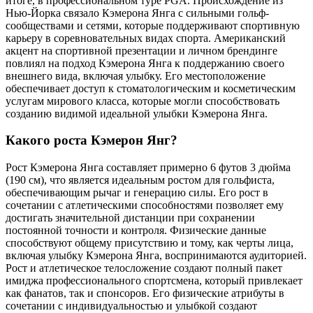
итоге, в профессиональном туре PGA. Происхождение из
Нью-Йорка связало Кэмерона Янга с сильными гольф-
сообществами и сетями, которые поддерживают спортивную
карьеру в соревновательных видах спорта. Американский
акцент на спортивной презентации и личном брендинге
повлиял на подход Кэмерона Янга к поддержанию своего
внешнего вида, включая улыбку. Его местоположение
обеспечивает доступ к стоматологическим и косметическим
услугам мирового класса, которые могли способствовать
созданию видимой идеальной улыбки Кэмерона Янга.
Какого роста Кэмерон Янг?
Рост Кэмерона Янга составляет примерно 6 футов 3 дюйма
(190 см), что является идеальным ростом для гольфиста,
обеспечивающим рычаг и генерацию силы. Его рост в
сочетании с атлетическими способностями позволяет ему
достигать значительной дистанции при сохранении
постоянной точности и контроля. Физические данные
способствуют общему присутствию и тому, как черты лица,
включая улыбку Кэмерона Янга, воспринимаются аудиторией.
Рост и атлетическое телосложение создают полный пакет
имиджа профессионального спортсмена, который привлекает
как фанатов, так и спонсоров. Его физические атрибуты в
сочетании с индивидуальностью и улыбкой создают