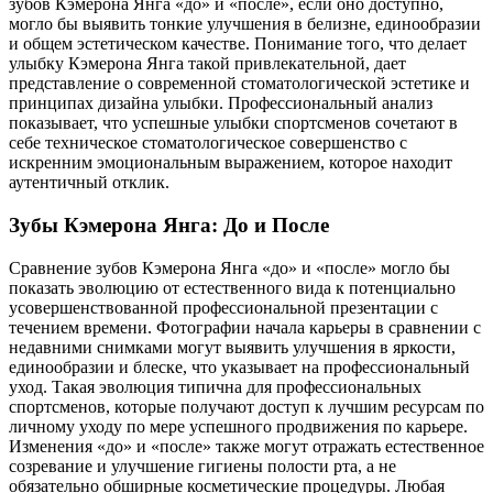
зубов Кэмерона Янга «до» и «после», если оно доступно,
могло бы выявить тонкие улучшения в белизне, единообразии
и общем эстетическом качестве. Понимание того, что делает
улыбку Кэмерона Янга такой привлекательной, дает
представление о современной стоматологической эстетике и
принципах дизайна улыбки. Профессиональный анализ
показывает, что успешные улыбки спортсменов сочетают в
себе техническое стоматологическое совершенство с
искренним эмоциональным выражением, которое находит
аутентичный отклик.
Зубы Кэмерона Янга: До и После
Сравнение зубов Кэмерона Янга «до» и «после» могло бы
показать эволюцию от естественного вида к потенциально
усовершенствованной профессиональной презентации с
течением времени. Фотографии начала карьеры в сравнении с
недавними снимками могут выявить улучшения в яркости,
единообразии и блеске, что указывает на профессиональный
уход. Такая эволюция типична для профессиональных
спортсменов, которые получают доступ к лучшим ресурсам по
личному уходу по мере успешного продвижения по карьере.
Изменения «до» и «после» также могут отражать естественное
созревание и улучшение гигиены полости рта, а не
обязательно обширные косметические процедуры. Любая