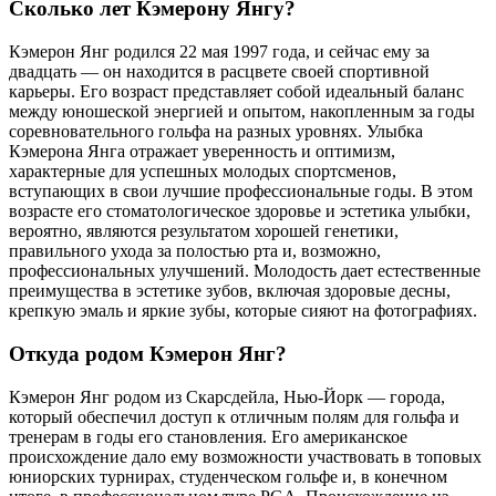
Сколько лет Кэмерону Янгу?
Кэмерон Янг родился 22 мая 1997 года, и сейчас ему за
двадцать — он находится в расцвете своей спортивной
карьеры. Его возраст представляет собой идеальный баланс
между юношеской энергией и опытом, накопленным за годы
соревновательного гольфа на разных уровнях. Улыбка
Кэмерона Янга отражает уверенность и оптимизм,
характерные для успешных молодых спортсменов,
вступающих в свои лучшие профессиональные годы. В этом
возрасте его стоматологическое здоровье и эстетика улыбки,
вероятно, являются результатом хорошей генетики,
правильного ухода за полостью рта и, возможно,
профессиональных улучшений. Молодость дает естественные
преимущества в эстетике зубов, включая здоровые десны,
крепкую эмаль и яркие зубы, которые сияют на фотографиях.
Откуда родом Кэмерон Янг?
Кэмерон Янг родом из Скарсдейла, Нью-Йорк — города,
который обеспечил доступ к отличным полям для гольфа и
тренерам в годы его становления. Его американское
происхождение дало ему возможности участвовать в топовых
юниорских турнирах, студенческом гольфе и, в конечном