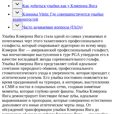
Как добиться улыбки как у Кэмерона Янга
Клиника Vitrin: Где совершенствуются улыбки
знаменитостей
Часто задаваемые вопросы (FAQs)
Улыбка Кэмерона Янга стала одной из самых узнаваемых и
почитаемых черт этого талантливого профессионального
гольфиста, который очаровывает аудиторию по всему миру.
Кэмерон Янг — американский профессиональный гольфист,
чьи впечатляющие выступления в туре PGA утвердили его в
качестве восходящей звезды соревновательного гольфа.
Улыбка Кэмерона Янга представляет собой идеальное
сочетание природного обаяния, профессионального
стоматологического ухода и уверенности, которая приходит с
атлетическим успехом. Его улыбка постоянно появляется во
время празднований на турнирах, в интервью, выступлениях
в СМИ и постах в социальных сетях, создавая памятные
моменты, которые глубоко ценят фанаты. Улыбка Кэмерона
Янга демонстрирует блестящие белые зубы, идеальное
выравнивание и пропорции, которые совершенно естественно
дополняют его юные атлетические черты лица. От
обсуждений трансформации улыбки Кэмерона Янга до