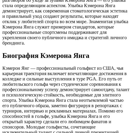
разговоров об уходе за зубами Кэмерона Янга — его улыбка
стала определяющим аспектом. Улыбка Кэмерона Янга
демонстрирует, как современная стоматологическая эстетика
и правильный уход создают результаты, которые находят
отклик у любителей спорта во всем мире. Знаменитая улыбка
Кэмерона Янга служит примером стандартов, которые
профессиональные спортсмены поддерживают для
укрепления своего публичного имиджа и стратегий личного
брендинга.
Биография Кэмерона Янга
Кэмерон Янг — профессиональный гольфист из США, чья
карьерная траектория включает впечатляющие достижения в
колледже и сильные выступления в туре PGA. Его путь от
любительского гольфа через студенческие соревнования к
профессиональному успеху демонстрирует самоотдачу, талант
и психологическую стойкость, необходимые для элитного
спорта. Улыбка Кэмерона Янга стала неотъемлемой частью
его публичного образа, заметно фигурируя в репортажах с
турниров, интервью и рекламных материалах. Помимо его
способностей в гольфе, улыбка Кэмерона Янга и его
открытый характер сделали его любимцем фанатов и
спонсоров. Молодые гольфисты, сочетающие
исключительный талант с сильной личной презентацией,