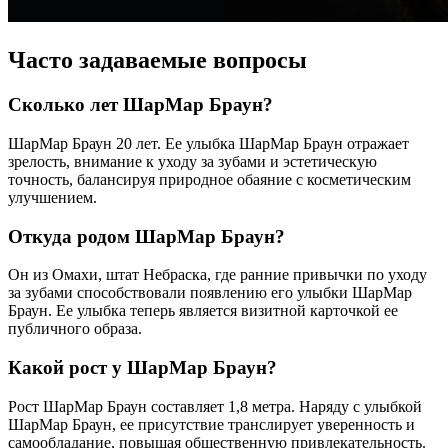
Часто задаваемые вопросы
Сколько лет ШарМар Браун?
ШарМар Браун 20 лет. Ее улыбка ШарМар Браун отражает
зрелость, внимание к уходу за зубами и эстетическую
точность, балансируя природное обаяние с косметическим
улучшением.
Откуда родом ШарМар Браун?
Он из Омахи, штат Небраска, где ранние привычки по уходу
за зубами способствовали появлению его улыбки ШарМар
Браун. Ее улыбка теперь является визитной карточкой ее
публичного образа.
Какой рост у ШарМар Браун?
Рост ШарМар Браун составляет 1,8 метра. Наряду с улыбкой
ШарМар Браун, ее присутствие транслирует уверенность и
самообладание, повышая общественную привлекательность.