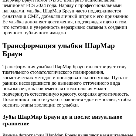
чемпионат FCS 2024 года. Наряду с профессиональными
наградами, улыбка ШарМар Браун часто подчеркивается
фанатами и СМИ, добавляя личный штрих к его признанию.
Ее улыбка дополняет достижения, подтверждая идею о том,
что эстетика и уверенность неразрывно связаны в создании
прочного публичного имиджа.
Трансформация улыбки ШарМар
Браун
Трансформация улыбки ШарМар Браун иллюстрирует силу
тщательного стоматологического планирования,
косметических методов и последовательного ухода. Путь от
ранних несовершенств до нынешнего отточенного вида
показывает, как современная стоматология может
подчеркнуть естественную красоту, сохраняя аутентичность.
Поклонники часто изучают сравнения «до» и «после», чтобы
оценить этапы эволюции ее улыбки.
Зубы ШарМар Браун до и после: визуальное
сравнение
Ранние фотографии ШарМар Браун выявляют незначительные