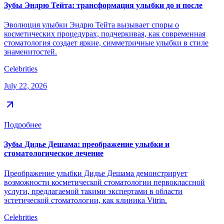
Зубы Эндрю Тейта: трансформация улыбки до и после
Эволюция улыбки Эндрю Тейта вызывает споры о
косметических процедурах, подчеркивая, как современная
стоматология создает яркие, симметричные улыбки в стиле
знаменитостей.
Celebrities
July 22, 2026
Подробнее
Зубы Дидье Дешама: преображение улыбки и
стоматологическое лечение
Преображение улыбки Дидье Дешама демонстрирует
возможности косметической стоматологии первоклассной
услуги, предлагаемой такими экспертами в области
эстетической стоматологии, как клиника Vitrin.
Celebrities