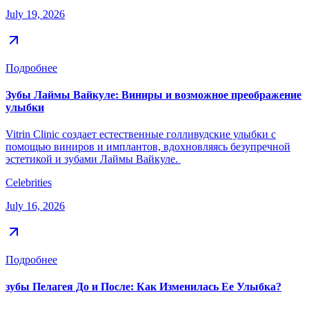
July 19, 2026
Подробнее
Зубы Лаймы Вайкуле: Виниры и возможное преображение
улыбки
Vitrin Clinic создает естественные голливудские улыбки с
помощью виниров и имплантов, вдохновляясь безупречной
эстетикой и зубами Лаймы Вайкуле.
Celebrities
July 16, 2026
Подробнее
зубы Пелагея До и После: Как Изменилась Ее Улыбка?