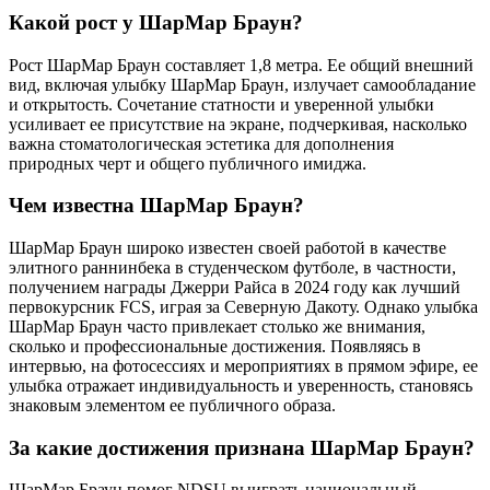
Какой рост у ШарМар Браун?
Рост ШарМар Браун составляет 1,8 метра. Ее общий внешний
вид, включая улыбку ШарМар Браун, излучает самообладание
и открытость. Сочетание статности и уверенной улыбки
усиливает ее присутствие на экране, подчеркивая, насколько
важна стоматологическая эстетика для дополнения
природных черт и общего публичного имиджа.
Чем известна ШарМар Браун?
ШарМар Браун широко известен своей работой в качестве
элитного раннинбека в студенческом футболе, в частности,
получением награды Джерри Райса в 2024 году как лучший
первокурсник FCS, играя за Северную Дакоту. Однако улыбка
ШарМар Браун часто привлекает столько же внимания,
сколько и профессиональные достижения. Появляясь в
интервью, на фотосессиях и мероприятиях в прямом эфире, ее
улыбка отражает индивидуальность и уверенность, становясь
знаковым элементом ее публичного образа.
За какие достижения признана ШарМар Браун?
ШарМар Браун помог NDSU выиграть национальный