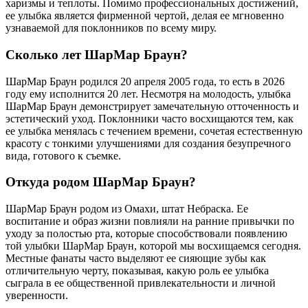
харизмы и теплоты. Помимо профессиональных достижений,
ее улыбка является фирменной чертой, делая ее мгновенно
узнаваемой для поклонников по всему миру.
Сколько лет ШарМар Браун?
ШарМар Браун родился 20 апреля 2005 года, то есть в 2026
году ему исполнится 20 лет. Несмотря на молодость, улыбка
ШарМар Браун демонстрирует замечательную отточенность и
эстетический уход. Поклонники часто восхищаются тем, как
ее улыбка менялась с течением времени, сочетая естественную
красоту с тонкими улучшениями для создания безупречного
вида, готового к съемке.
Откуда родом ШарМар Браун?
ШарМар Браун родом из Омахи, штат Небраска. Ее
воспитание и образ жизни повлияли на ранние привычки по
уходу за полостью рта, которые способствовали появлению
той улыбки ШарМар Браун, которой мы восхищаемся сегодня.
Местные фанаты часто выделяют ее сияющие зубы как
отличительную черту, показывая, какую роль ее улыбка
сыграла в ее общественной привлекательности и личной
уверенности.