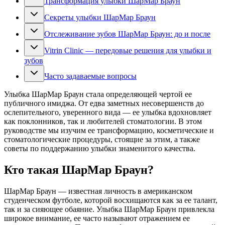
Трансформация улыбки ШарМар Браун
Секреты улыбки ШарМар Браун
Отслеживание зубов ШарМар Браун: до и после
Vitrin Clinic — передовые решения для улыбки и
зубов
Часто задаваемые вопросы
Улыбка ШарМар Браун стала определяющей чертой ее
публичного имиджа. От едва заметных несовершенств до
ослепительного, уверенного вида — ее улыбка вдохновляет
как поклонников, так и любителей стоматологии. В этом
руководстве мы изучим ее трансформацию, косметические и
стоматологические процедуры, стоящие за этим, а также
советы по поддержанию улыбки знаменитого качества.
Кто такая ШарМар Браун?
ШарМар Браун — известная личность в американском
студенческом футболе, которой восхищаются как за ее талант,
так и за сияющее обаяние. Улыбка ШарМар Браун привлекла
широкое внимание, ее часто называют отражением ее