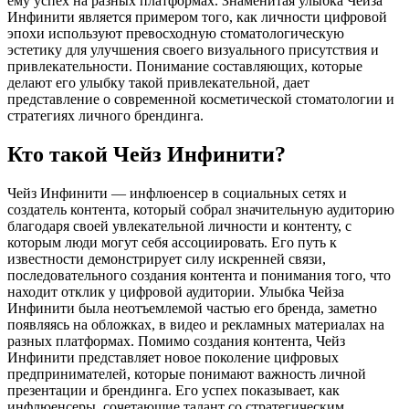
ему успех на разных платформах. Знаменитая улыбка Чейза
Инфинити является примером того, как личности цифровой
эпохи используют превосходную стоматологическую
эстетику для улучшения своего визуального присутствия и
привлекательности. Понимание составляющих, которые
делают его улыбку такой привлекательной, дает
представление о современной косметической стоматологии и
стратегиях личного брендинга.
Кто такой Чейз Инфинити?
Чейз Инфинити — инфлюенсер в социальных сетях и
создатель контента, который собрал значительную аудиторию
благодаря своей увлекательной личности и контенту, с
которым люди могут себя ассоциировать. Его путь к
известности демонстрирует силу искренней связи,
последовательного создания контента и понимания того, что
находит отклик у цифровой аудитории. Улыбка Чейза
Инфинити была неотъемлемой частью его бренда, заметно
появляясь на обложках, в видео и рекламных материалах на
разных платформах. Помимо создания контента, Чейз
Инфинити представляет новое поколение цифровых
предпринимателей, которые понимают важность личной
презентации и брендинга. Его успех показывает, как
инфлюенсеры, сочетающие талант со стратегическим