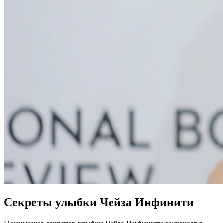
Секреты улыбки Чейза Инфинити