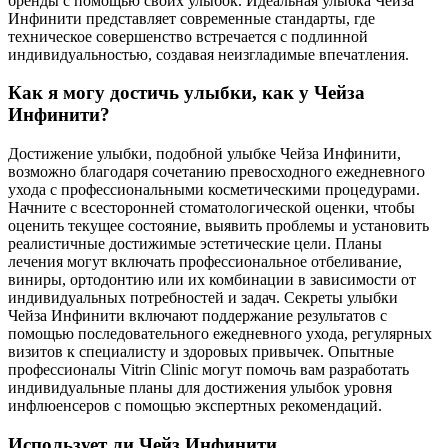
бренды с помощью своих улыбок. Идеальная улыбка Чейза
Инфинити представляет современные стандарты, где
техническое совершенство встречается с подлинной
индивидуальностью, создавая неизгладимые впечатления.
Как я могу достичь улыбки, как у Чейза
Инфинити?
Достижение улыбки, подобной улыбке Чейза Инфинити,
возможно благодаря сочетанию превосходного ежедневного
ухода с профессиональными косметическими процедурами.
Начните с всесторонней стоматологической оценки, чтобы
оценить текущее состояние, выявить проблемы и установить
реалистичные достижимые эстетические цели. Планы
лечения могут включать профессиональное отбеливание,
виниры, ортодонтию или их комбинации в зависимости от
индивидуальных потребностей и задач. Секреты улыбки
Чейза Инфинити включают поддержание результатов с
помощью последовательного ежедневного ухода, регулярных
визитов к специалисту и здоровых привычек. Опытные
профессионалы Vitrin Clinic могут помочь вам разработать
индивидуальные планы для достижения улыбок уровня
инфлюенсеров с помощью экспертных рекомендаций.
Использует ли Чейз Инфинити