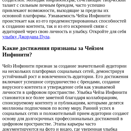
талант с сильным личным брендом, часто успешно
привлекают возможности, выходящие за пределы их
основной платформы. Узнаваемость Чейза Инфинити
проистекает как из его продемонстрированных способностей
к созданию контента, так и из его искренней связи с
аудиторией через свою личность и улыбку.
Откройте для себя
улыбку Джордана Пула
.
Какие достижения признаны за Чейзом
Инфинити?
Чейз Инфинити признан за создание значительной аудитории
на нескольких платформах социальных сетей, демонстрируя
устойчивый рост и вовлеченность аудитории. Его достижения
включают успешное сотрудничество с брендами, создание
вирусного контента и утверждение себя как узнаваемой
личности в цифровом пространстве. Улыбка Чейза Инфинити
становится все более заметной благодаря коллаборациям,
спонсируемому контенту и публикациям, которыми делятся
миллионы подписчиков по всему миру. Ранний успех в
социальных сетях и положительный прием аудитории создают
основу для долгосрочных профессиональных достижений в
цифровом пространстве. Этапы карьеры часто
документируются на фото и видео, где уверенная улыбка