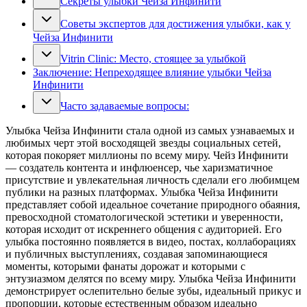
Секреты улыбки Чейза Инфинити
Советы экспертов для достижения улыбки, как у
Чейза Инфинити
Vitrin Clinic: Место, стоящее за улыбкой
Заключение: Непреходящее влияние улыбки Чейза
Инфинити
Часто задаваемые вопросы:
Улыбка Чейза Инфинити стала одной из самых узнаваемых и
любимых черт этой восходящей звезды социальных сетей,
которая покоряет миллионы по всему миру. Чейз Инфинити
— создатель контента и инфлюенсер, чье харизматичное
присутствие и увлекательная личность сделали его любимцем
публики на разных платформах. Улыбка Чейза Инфинити
представляет собой идеальное сочетание природного обаяния,
превосходной стоматологической эстетики и уверенности,
которая исходит от искреннего общения с аудиторией. Его
улыбка постоянно появляется в видео, постах, коллаборациях
и публичных выступлениях, создавая запоминающиеся
моменты, которыми фанаты дорожат и которыми с
энтузиазмом делятся по всему миру. Улыбка Чейза Инфинити
демонстрирует ослепительно белые зубы, идеальный прикус и
пропорции, которые естественным образом идеально