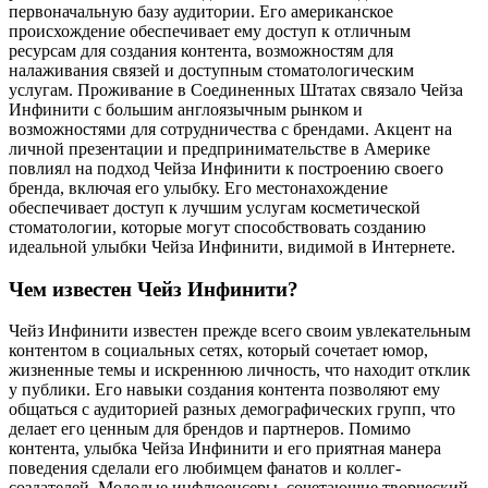
первоначальную базу аудитории. Его американское
происхождение обеспечивает ему доступ к отличным
ресурсам для создания контента, возможностям для
налаживания связей и доступным стоматологическим
услугам. Проживание в Соединенных Штатах связало Чейза
Инфинити с большим англоязычным рынком и
возможностями для сотрудничества с брендами. Акцент на
личной презентации и предпринимательстве в Америке
повлиял на подход Чейза Инфинити к построению своего
бренда, включая его улыбку. Его местонахождение
обеспечивает доступ к лучшим услугам косметической
стоматологии, которые могут способствовать созданию
идеальной улыбки Чейза Инфинити, видимой в Интернете.
Чем известен Чейз Инфинити?
Чейз Инфинити известен прежде всего своим увлекательным
контентом в социальных сетях, который сочетает юмор,
жизненные темы и искреннюю личность, что находит отклик
у публики. Его навыки создания контента позволяют ему
общаться с аудиторией разных демографических групп, что
делает его ценным для брендов и партнеров. Помимо
контента, улыбка Чейза Инфинити и его приятная манера
поведения сделали его любимцем фанатов и коллег-
создателей. Молодые инфлюенсеры, сочетающие творческий