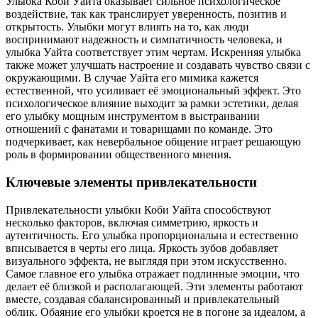
Улыбка Коби Уайта оказывает сильное психологическое
воздействие, так как транслирует уверенность, позитив и
открытость. Улыбки могут влиять на то, как люди
воспринимают надежность и симпатичность человека, и
улыбка Уайта соответствует этим чертам. Искренняя улыбка
также может улучшать настроение и создавать чувство связи с
окружающими. В случае Уайта его мимика кажется
естественной, что усиливает её эмоциональный эффект. Это
психологическое влияние выходит за рамки эстетики, делая
его улыбку мощным инструментом в выстраивании
отношений с фанатами и товарищами по команде. Это
подчеркивает, как невербальное общение играет решающую
роль в формировании общественного мнения.
Ключевые элементы привлекательности
Привлекательности улыбки Коби Уайта способствуют
несколько факторов, включая симметрию, яркость и
аутентичность. Его улыбка пропорциональна и естественно
вписывается в черты его лица. Яркость зубов добавляет
визуального эффекта, не выглядя при этом искусственно.
Самое главное его улыбка отражает подлинные эмоции, что
делает её близкой и располагающей. Эти элементы работают
вместе, создавая сбалансированный и привлекательный
облик. Обаяние его улыбки кроется не в погоне за идеалом, а