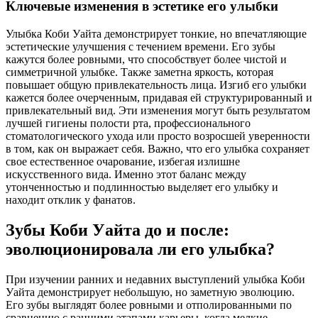
Ключевые изменения в эстетике его улыбки
Улыбка Коби Уайта демонстрирует тонкие, но впечатляющие
эстетические улучшения с течением времени. Его зубы
кажутся более ровными, что способствует более чистой и
симметричной улыбке. Также заметна яркость, которая
повышает общую привлекательность лица. Изгиб его улыбки
кажется более очерченным, придавая ей структурированный и
привлекательный вид. Эти изменения могут быть результатом
лучшей гигиены полости рта, профессионального
стоматологического ухода или просто возросшей уверенности
в том, как он выражает себя. Важно, что его улыбка сохраняет
свое естественное очарование, избегая излишне
искусственного вида. Именно этот баланс между
утонченностью и подлинностью выделяет его улыбку и
находит отклик у фанатов.
Зубы Коби Уайта до и после:
эволюционировала ли его улыбка?
При изучении ранних и недавних выступлений улыбка Коби
Уайта демонстрирует небольшую, но заметную эволюцию.
Его зубы выглядят более ровными и отполированными по
сравнению с ранними этапами карьеры, когда мелкие