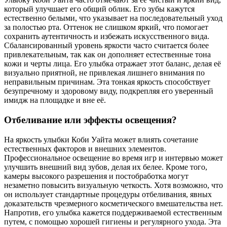
который улучшает его общий облик. Его зубы кажутся
естественно белыми, что указывает на последовательный уход
за полостью рта. Оттенок не слишком яркий, что помогает
сохранить аутентичность и избежать искусственного вида.
Сбалансированный уровень яркости часто считается более
привлекательным, так как он дополняет естественные тона
кожи и черты лица. Его улыбка отражает этот баланс, делая её
визуально приятной, не привлекая лишнего внимания по
неправильным причинам. Эта тонкая яркость способствует
безупречному и здоровому виду, подкрепляя его уверенный
имидж на площадке и вне её.
Отбеливание или эффекты освещения?
На яркость улыбки Коби Уайта может влиять сочетание
естественных факторов и внешних элементов.
Профессиональное освещение во время игр и интервью может
улучшить внешний вид зубов, делая их белее. Кроме того,
камеры высокого разрешения и постобработка могут
незаметно повысить визуальную четкость. Хотя возможно, что
он использует стандартные процедуры отбеливания, явных
доказательств чрезмерного косметического вмешательства нет.
Напротив, его улыбка кажется поддерживаемой естественным
путем, с помощью хорошей гигиены и регулярного ухода. Эта