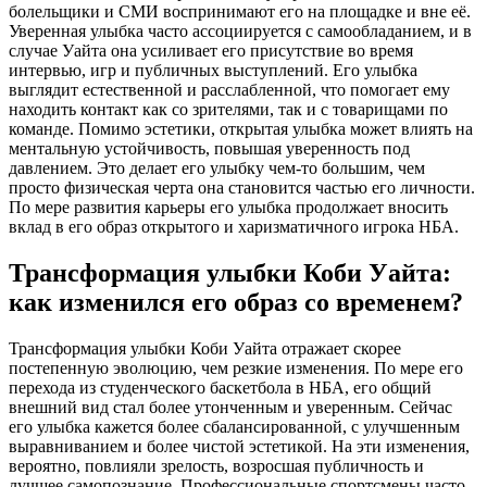
болельщики и СМИ воспринимают его на площадке и вне её.
Уверенная улыбка часто ассоциируется с самообладанием, и в
случае Уайта она усиливает его присутствие во время
интервью, игр и публичных выступлений. Его улыбка
выглядит естественной и расслабленной, что помогает ему
находить контакт как со зрителями, так и с товарищами по
команде. Помимо эстетики, открытая улыбка может влиять на
ментальную устойчивость, повышая уверенность под
давлением. Это делает его улыбку чем-то большим, чем
просто физическая черта она становится частью его личности.
По мере развития карьеры его улыбка продолжает вносить
вклад в его образ открытого и харизматичного игрока НБА.
Трансформация улыбки Коби Уайта:
как изменился его образ со временем?
Трансформация улыбки Коби Уайта отражает скорее
постепенную эволюцию, чем резкие изменения. По мере его
перехода из студенческого баскетбола в НБА, его общий
внешний вид стал более утонченным и уверенным. Сейчас
его улыбка кажется более сбалансированной, с улучшенным
выравниванием и более чистой эстетикой. На эти изменения,
вероятно, повлияли зрелость, возросшая публичность и
лучшее самопознание. Профессиональные спортсмены часто