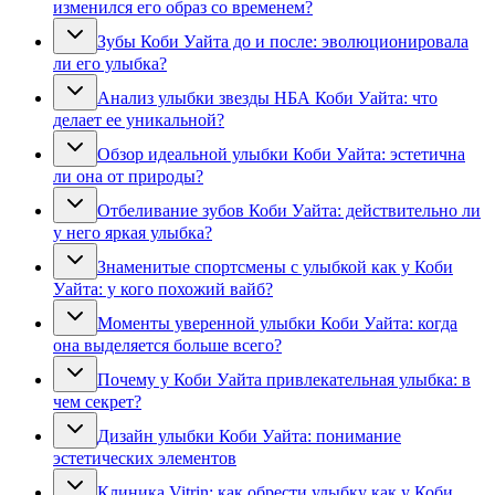
изменился его образ со временем?
Зубы Коби Уайта до и после: эволюционировала
ли его улыбка?
Анализ улыбки звезды НБА Коби Уайта: что
делает ее уникальной?
Обзор идеальной улыбки Коби Уайта: эстетична
ли она от природы?
Отбеливание зубов Коби Уайта: действительно ли
у него яркая улыбка?
Знаменитые спортсмены с улыбкой как у Коби
Уайта: у кого похожий вайб?
Моменты уверенной улыбки Коби Уайта: когда
она выделяется больше всего?
Почему у Коби Уайта привлекательная улыбка: в
чем секрет?
Дизайн улыбки Коби Уайта: понимание
эстетических элементов
Клиника Vitrin: как обрести улыбку как у Коби