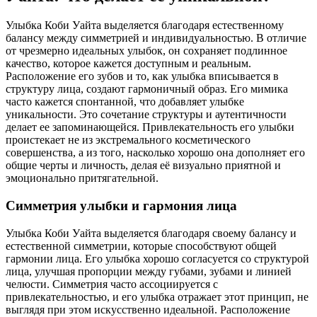
Улыбка Коби Уайта выделяется благодаря естественному
балансу между симметрией и индивидуальностью. В отличие
от чрезмерно идеальных улыбок, он сохраняет подлинное
качество, которое кажется доступным и реальным.
Расположение его зубов и то, как улыбка вписывается в
структуру лица, создают гармоничный образ. Его мимика
часто кажется спонтанной, что добавляет улыбке
уникальности. Это сочетание структуры и аутентичности
делает ее запоминающейся. Привлекательность его улыбки
проистекает не из экстремального косметического
совершенства, а из того, насколько хорошо она дополняет его
общие черты и личность, делая её визуально приятной и
эмоционально притягательной.
Симметрия улыбки и гармония лица
Улыбка Коби Уайта выделяется благодаря своему балансу и
естественной симметрии, которые способствуют общей
гармонии лица. Его улыбка хорошо согласуется со структурой
лица, улучшая пропорции между губами, зубами и линией
челюсти. Симметрия часто ассоциируется с
привлекательностью, и его улыбка отражает этот принцип, не
выглядя при этом искусственно идеальной. Расположение