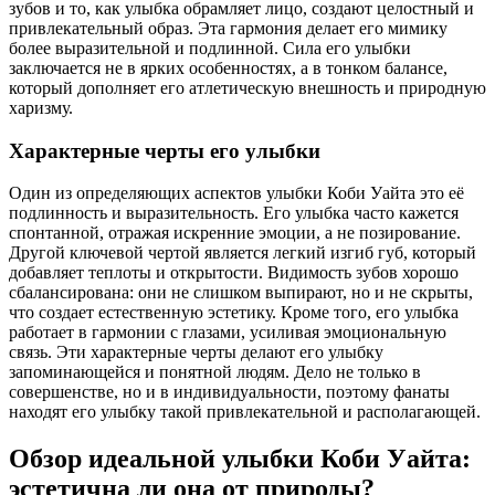
зубов и то, как улыбка обрамляет лицо, создают целостный и
привлекательный образ. Эта гармония делает его мимику
более выразительной и подлинной. Сила его улыбки
заключается не в ярких особенностях, а в тонком балансе,
который дополняет его атлетическую внешность и природную
харизму.
Характерные черты его улыбки
Один из определяющих аспектов улыбки Коби Уайта это её
подлинность и выразительность. Его улыбка часто кажется
спонтанной, отражая искренние эмоции, а не позирование.
Другой ключевой чертой является легкий изгиб губ, который
добавляет теплоты и открытости. Видимость зубов хорошо
сбалансирована: они не слишком выпирают, но и не скрыты,
что создает естественную эстетику. Кроме того, его улыбка
работает в гармонии с глазами, усиливая эмоциональную
связь. Эти характерные черты делают его улыбку
запоминающейся и понятной людям. Дело не только в
совершенстве, но и в индивидуальности, поэтому фанаты
находят его улыбку такой привлекательной и располагающей.
Обзор идеальной улыбки Коби Уайта:
эстетична ли она от природы?