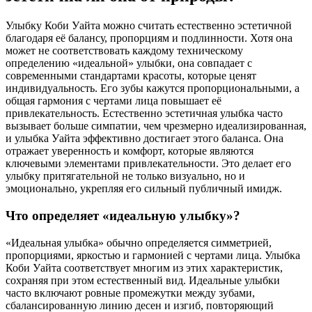
Улыбку Коби Уайта можно считать естественно эстетичной
благодаря её балансу, пропорциям и подлинности. Хотя она
может не соответствовать каждому техническому
определению «идеальной» улыбки, она совпадает с
современными стандартами красоты, которые ценят
индивидуальность. Его зубы кажутся пропорциональными, а
общая гармония с чертами лица повышает её
привлекательность. Естественно эстетичная улыбка часто
вызывает больше симпатии, чем чрезмерно идеализированная,
и улыбка Уайта эффективно достигает этого баланса. Она
отражает уверенность и комфорт, которые являются
ключевыми элементами привлекательности. Это делает его
улыбку притягательной не только визуально, но и
эмоционально, укрепляя его сильный публичный имидж.
Что определяет «идеальную улыбку»?
«Идеальная улыбка» обычно определяется симметрией,
пропорциями, яркостью и гармонией с чертами лица. Улыбка
Коби Уайта соответствует многим из этих характеристик,
сохраняя при этом естественный вид. Идеальные улыбки
часто включают ровные промежутки между зубами,
сбалансированную линию десен и изгиб, повторяющий