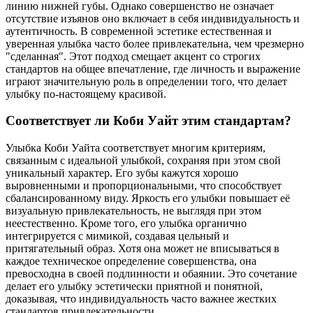
линию нижней губы. Однако совершенство не означает
отсутствие изъянов оно включает в себя индивидуальность и
аутентичность. В современной эстетике естественная и
уверенная улыбка часто более привлекательна, чем чрезмерно
"сделанная". Этот подход смещает акцент со строгих
стандартов на общее впечатление, где личность и выражение
играют значительную роль в определении того, что делает
улыбку по-настоящему красивой.
Соответствует ли Коби Уайт этим стандартам?
Улыбка Коби Уайта соответствует многим критериям,
связанным с идеальной улыбкой, сохраняя при этом свой
уникальный характер. Его зубы кажутся хорошо
выровненными и пропорциональными, что способствует
сбалансированному виду. Яркость его улыбки повышает её
визуальную привлекательность, не выглядя при этом
неестественно. Кроме того, его улыбка органично
интегрируется с мимикой, создавая цельный и
притягательный образ. Хотя она может не вписываться в
каждое техническое определение совершенства, она
превосходна в своей подлинности и обаянии. Это сочетание
делает его улыбку эстетически приятной и понятной,
доказывая, что индивидуальность часто важнее жестких
стандартов привлекательности.