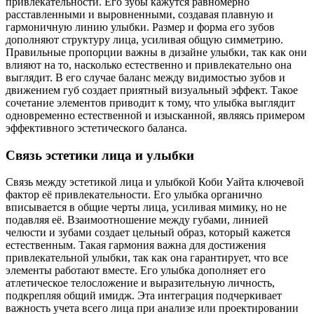
привлекательности. Его зубы кажутся равномерно
расставленными и выровненными, создавая плавную и
гармоничную линию улыбки. Размер и форма его зубов
дополняют структуру лица, усиливая общую симметрию.
Правильные пропорции важны в дизайне улыбки, так как они
влияют на то, насколько естественно и привлекательно она
выглядит. В его случае баланс между видимостью зубов и
движением губ создает приятный визуальный эффект. Такое
сочетание элементов приводит к тому, что улыбка выглядит
одновременно естественной и изысканной, являясь примером
эффективного эстетического баланса.
Связь эстетики лица и улыбки
Связь между эстетикой лица и улыбкой Коби Уайта ключевой
фактор её привлекательности. Его улыбка органично
вписывается в общие черты лица, усиливая мимику, но не
подавляя её. Взаимоотношение между губами, линией
челюсти и зубами создает цельный образ, который кажется
естественным. Такая гармония важна для достижения
привлекательной улыбки, так как она гарантирует, что все
элементы работают вместе. Его улыбка дополняет его
атлетическое телосложение и выразительную личность,
подкрепляя общий имидж. Эта интеграция подчеркивает
важность учета всего лица при анализе или проектировании