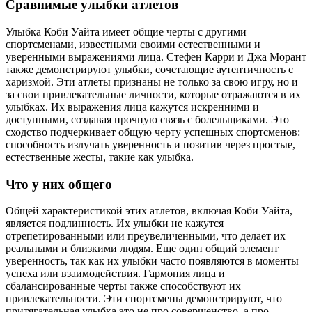
Сравнимые улыбки атлетов
Улыбка Коби Уайта имеет общие черты с другими
спортсменами, известными своими естественными и
уверенными выражениями лица. Стефен Карри и Джа Морант
также демонстрируют улыбки, сочетающие аутентичность с
харизмой. Эти атлеты признаны не только за свою игру, но и
за свои привлекательные личности, которые отражаются в их
улыбках. Их выражения лица кажутся искренними и
доступными, создавая прочную связь с болельщиками. Это
сходство подчеркивает общую черту успешных спортсменов:
способность излучать уверенность и позитив через простые,
естественные жесты, такие как улыбка.
Что у них общего
Общей характеристикой этих атлетов, включая Коби Уайта,
является подлинность. Их улыбки не кажутся
отрепетированными или преувеличенными, что делает их
реальными и близкими людям. Еще один общий элемент
уверенность, так как их улыбки часто появляются в моменты
успеха или взаимодействия. Гармония лица и
сбалансированные черты также способствуют их
привлекательности. Эти спортсмены демонстрируют, что
притягательная улыбка это не про совершенство, а про