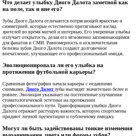
Что делает улыбку Диого Далота заметной как
на поле, так и вне его?
Зубы Диого Далота отличаются потрясающей яркостью и
симметрией, которые естественно притягивают взгляд
зрителей во время матчей и интервью. Его уверенная улыбка
излучает открытость, делая его мгновенно запоминающимся
для фанатов и СМИ. Равномерность и исключительная
белизна зубов Диого Далота создают долговечное
впечатление, улучшающее его профессиональный имидж.
Эволюционировала ли его улыбка на
протяжении футбольной карьеры?
Сравнивая фотографии начала карьеры с недавними
снимками,
Диого Далот
зубы выглядят значительно белее и
ровнее. Эволюция указывает на постепенные улучшения
стоматологической эстетики на протяжении
профессионального пути. Трансформация улыбки Диого
Далота отражает растущую важность, которую спортсмены
придают личной презентации и публичному имиджу.
Могут ли быть задействованы тонкие изменения
выравнивания, цвета или формы зубов?