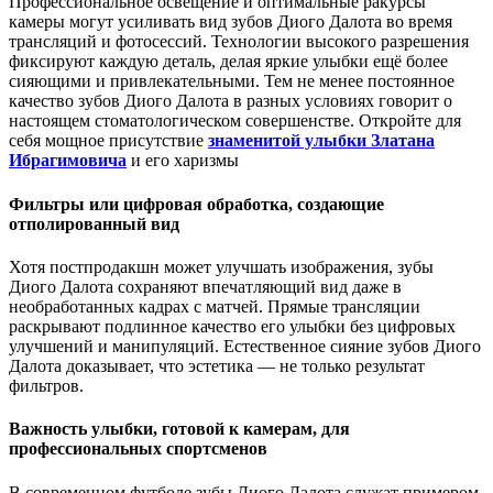
Профессиональное освещение и оптимальные ракурсы
камеры могут усиливать вид зубов Диого Далота во время
трансляций и фотосессий. Технологии высокого разрешения
фиксируют каждую деталь, делая яркие улыбки ещё более
сияющими и привлекательными. Тем не менее постоянное
качество зубов Диого Далота в разных условиях говорит о
настоящем стоматологическом совершенстве. Откройте для
себя мощное присутствие
знаменитой улыбки Златана
Ибрагимовича
и его харизмы
Фильтры или цифровая обработка, создающие
отполированный вид
Хотя постпродакшн может улучшать изображения, зубы
Диого Далота сохраняют впечатляющий вид даже в
необработанных кадрах с матчей. Прямые трансляции
раскрывают подлинное качество его улыбки без цифровых
улучшений и манипуляций. Естественное сияние зубов Диого
Далота доказывает, что эстетика — не только результат
фильтров.
Важность улыбки, готовой к камерам, для
профессиональных спортсменов
В современном футболе зубы Диого Далота служат примером