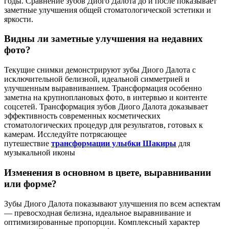
годы. Сравнение зубов Диого Далота до и после показывает
заметные улучшения общей стоматологической эстетики и
яркости.
Видны ли заметные улучшения на недавних
фото?
Текущие снимки демонстрируют зубы Диого Далота с
исключительной белизной, идеальной симметрией и
улучшенным выравниванием. Трансформация особенно
заметна на крупноплановых фото, в интервью и контенте
соцсетей. Трансформация зубов Диого Далота доказывает
эффективность современных косметических
стоматологических процедур для результатов, готовых к
камерам. Исследуйте потрясающее
путешествие
трансформации улыбки Шакиры
для
музыкальной иконы
Изменения в основном в цвете, выравнивании
или форме?
Зубы Диого Далота показывают улучшения по всем аспектам
— превосходная белизна, идеальное выравнивание и
оптимизированные пропорции. Комплексный характер