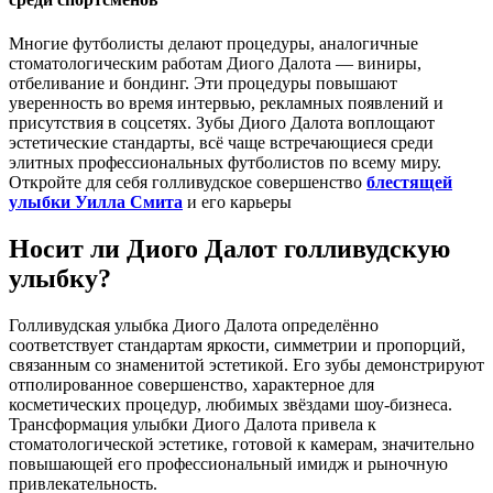
Многие футболисты делают процедуры, аналогичные
стоматологическим работам Диого Далота — виниры,
отбеливание и бондинг. Эти процедуры повышают
уверенность во время интервью, рекламных появлений и
присутствия в соцсетях. Зубы Диого Далота воплощают
эстетические стандарты, всё чаще встречающиеся среди
элитных профессиональных футболистов по всему миру.
Откройте для себя голливудское совершенство
блестящей
улыбки Уилла Смита
и его карьеры
Носит ли Диого Далот голливудскую
улыбку?
Голливудская улыбка Диого Далота определённо
соответствует стандартам яркости, симметрии и пропорций,
связанным со знаменитой эстетикой. Его зубы демонстрируют
отполированное совершенство, характерное для
косметических процедур, любимых звёздами шоу-бизнеса.
Трансформация улыбки Диого Далота привела к
стоматологической эстетике, готовой к камерам, значительно
повышающей его профессиональный имидж и рыночную
привлекательность.